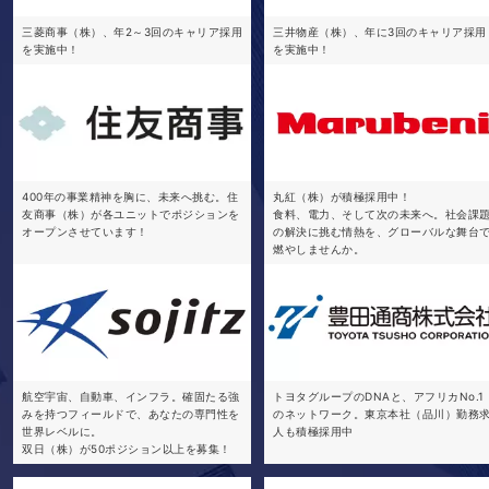
三菱商事（株）、年2～3回のキャリア採用
三井物産（株）、年に3回のキャリア採用
を実施中！
を実施中！
400年の事業精神を胸に、未来へ挑む。住
丸紅（株）が積極採用中！
友商事（株）が各ユニットでポジションを
食料、電力、そして次の未来へ。社会課
オープンさせています！
の解決に挑む情熱を、グローバルな舞台
燃やしませんか。
航空宇宙、自動車、インフラ。確固たる強
トヨタグループのDNAと、アフリカNo.1
みを持つフィールドで、あなたの専門性を
のネットワーク。東京本社（品川）勤務
世界レベルに。
人も積極採用中
双日（株）が50ポジション以上を募集！