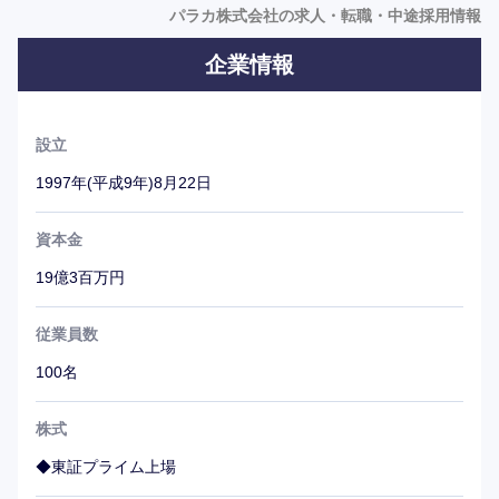
代表の好きな言葉『小さなことの積み重ねが大を成す』の
パラカ株式会社の求人・転職・中途採用情報
通り、同社の駐車場ビジネスはコツコツと好立地に駐車場
企業情報
を開拓し続けてきたことが、安定した大きな収益源となっ
ている。どんな小さな事でも、きちんと律儀に出来るとい
った方を好む社風である。
設立
1997年(平成9年)8月22日
資本金
19億3百万円
従業員数
100名
株式
◆東証プライム上場