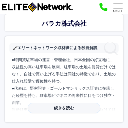
MENU
パラカ株式会社
エリートネットワーク取材班による独自解説
●時間貸駐車場の運営・管理会社。日本全国の好立地に、
収益性の高い駐車場を展開。駐車場の土地を賃貸だけでは
なく、自社で買い上げる手法は同社の特徴であり、土地の
仕入れ段階で優位性を持つ。
●代表は、野村證券・ゴールドマンサックス証券に在籍し
た経歴を持ち、駐車場ビジネスの将来性に目をつけ独立・
創業。
続きを読む
賃借駐車場や自社駐車場にとどまらず、業界に先駆けて駐
車場の証券化分野において事業基盤を築き、上場後も地道
に成長を続けている。