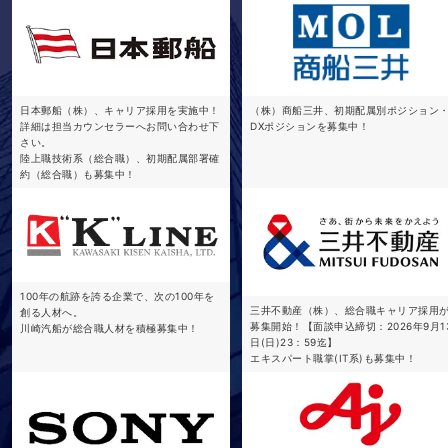
日本郵船（株）、キャリア採用を実施中！
（株）商船三井、初期配属別ポジション
詳細は担当カウンセラーへお問い合わせ下
DXポジションを募集中！
さい。
陸上職技術系（総合職）、初期配属部署確
約（総合職）も募集中！
100年の航跡を誇る企業で、次の100年を
三井不動産（株）、総合職キャリア採用
創る人材へ。
募集開始！【面談申込締切：2026年9月1
川崎汽船が総合職人材を積極募集中！
日(日)23：59迄】
エキスパート職掌(IT系)も募集中！