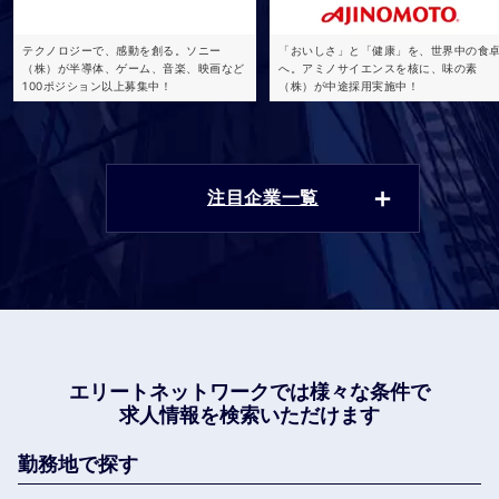
テクノロジーで、感動を創る。ソニー
「おいしさ」と「健康」を、世界中の食
（株）が半導体、ゲーム、音楽、映画など
へ。アミノサイエンスを核に、味の素
100ポジション以上募集中！
（株）が中途採用実施中！
注目企業一覧
エリートネットワークでは
様々な条件で
求人情報を検索いただけます
勤務地で探す