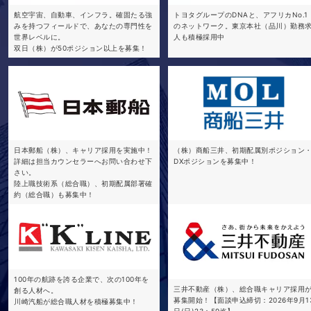
航空宇宙、自動車、インフラ。確固たる強
トヨタグループのDNAと、アフリカNo.1
みを持つフィールドで、あなたの専門性を
のネットワーク。東京本社（品川）勤務
世界レベルに。
人も積極採用中
双日（株）が50ポジション以上を募集！
日本郵船（株）、キャリア採用を実施中！
（株）商船三井、初期配属別ポジション
詳細は担当カウンセラーへお問い合わせ下
DXポジションを募集中！
さい。
陸上職技術系（総合職）、初期配属部署確
約（総合職）も募集中！
100年の航跡を誇る企業で、次の100年を
三井不動産（株）、総合職キャリア採用
創る人材へ。
募集開始！【面談申込締切：2026年9月1
川崎汽船が総合職人材を積極募集中！
日(日)23：59迄】