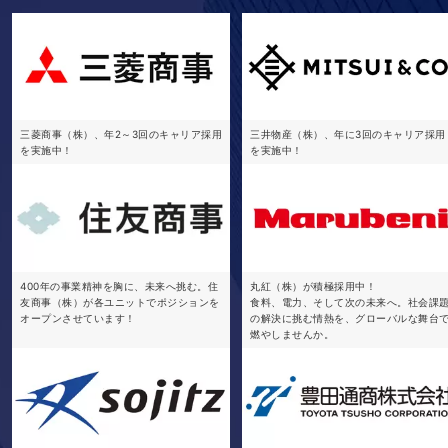
三菱商事（株）、年2～3回のキャリア採用
三井物産（株）、年に3回のキャリア採用
を実施中！
を実施中！
400年の事業精神を胸に、未来へ挑む。住
丸紅（株）が積極採用中！
友商事（株）が各ユニットでポジションを
食料、電力、そして次の未来へ。社会課
オープンさせています！
の解決に挑む情熱を、グローバルな舞台
燃やしませんか。