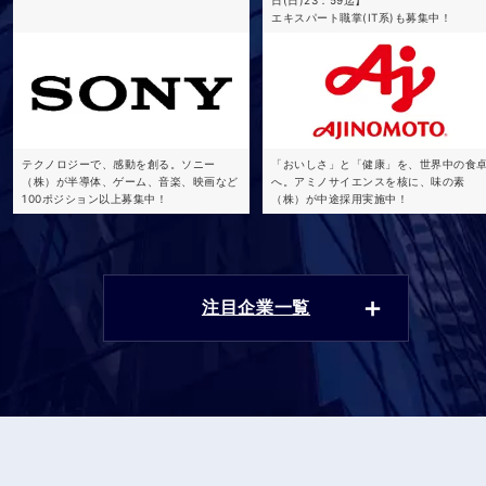
エキスパート職掌(IT系)も募集中！
テクノロジーで、感動を創る。ソニー
「おいしさ」と「健康」を、世界中の食
（株）が半導体、ゲーム、音楽、映画など
へ。アミノサイエンスを核に、味の素
100ポジション以上募集中！
（株）が中途採用実施中！
注目企業一覧