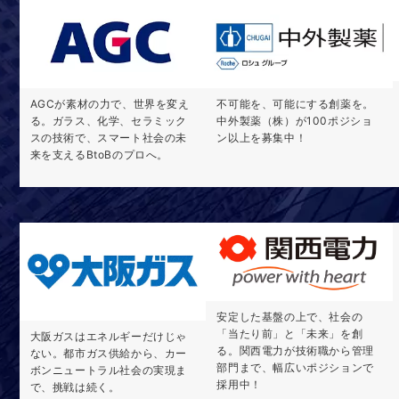
AGCが素材の力で、世界を変え
不可能を、可能にする創薬を。
る。ガラス、化学、セラミック
中外製薬（株）が100ポジショ
スの技術で、スマート社会の未
ン以上を募集中！
来を支えるBtoBのプロへ。
安定した基盤の上で、社会の
「当たり前」と「未来」を創
大阪ガスはエネルギーだけじゃ
る。関西電力が技術職から管理
ない。都市ガス供給から、カー
部門まで、幅広いポジションで
ボンニュートラル社会の実現ま
採用中！
で、挑戦は続く。