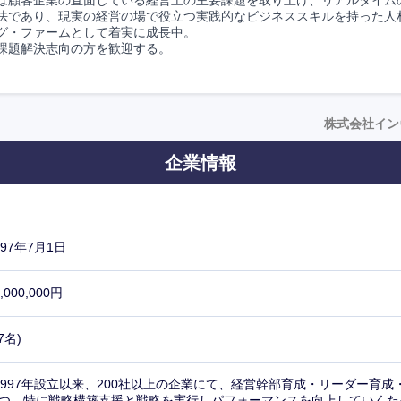
は顧客企業の直面している経営上の主要課題を取り上げ、リアルタイム
法であり、現実の経営の場で役立つ実践的なビジネススキルを持った人
グ・ファームとして着実に成長中。
課題解決志向の方を歓迎する。
株式会社イン
企業情報
997年7月1日
,000,000円
7名)
1997年設立以来、200社以上の企業にて、経営幹部育成・リーダー育
つ。特に戦略構築支援と戦略を実行しパフォーマンスを向上していくた