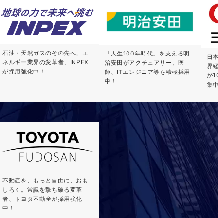
石油・天然ガスのその先へ。エ
「人生100年時代」を支える明
日
ネルギー業界の変革者、INPEX
治安田がアクチュアリー、医
界
が採用強化中！
師、ITエンジニア等を積極採用
が
中！
集
不動産を、もっと自由に、おも
しろく。常識を撃ち破る変革
者、トヨタ不動産が採用強化
中！