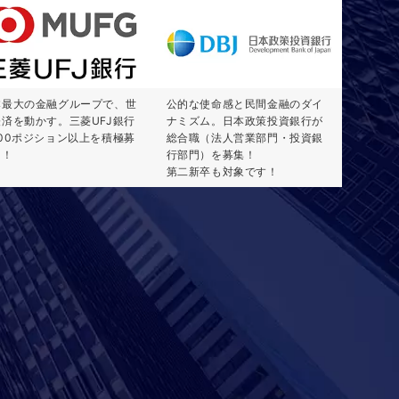
本最大の金融グループで、世
公的な使命感と民間金融のダイ
経済を動かす。三菱UFJ銀行
ナミズム。日本政策投資銀行が
100ポジション以上を積極募
総合職（法人営業部門・投資銀
中！
行部門）を募集！
第二新卒も対象です！