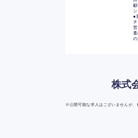
顧
シ
●
チ
営
査
の
株式
※公開可能な求人はございませんが、