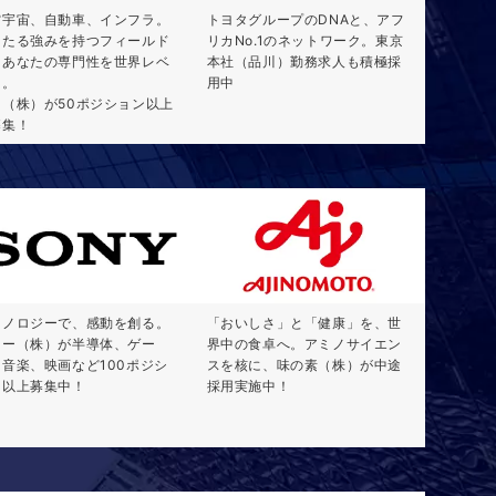
空宇宙、自動車、インフラ。
トヨタグループのDNAと、アフ
固たる強みを持つフィールド
リカNo.1のネットワーク。東京
、あなたの専門性を世界レベ
本社（品川）勤務求人も積極採
に。
用中
日（株）が50ポジション以上
募集！
クノロジーで、感動を創る。
「おいしさ」と「健康」を、世
ニー（株）が半導体、ゲー
界中の食卓へ。アミノサイエン
、音楽、映画など100ポジシ
スを核に、味の素（株）が中途
ン以上募集中！
採用実施中！