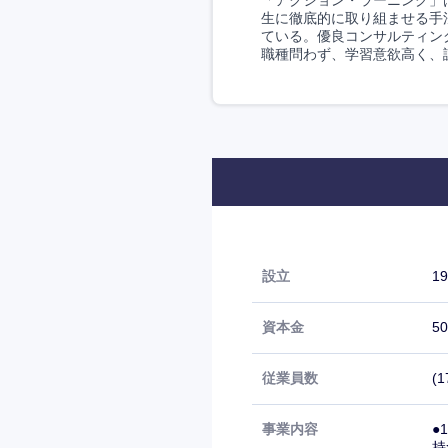
「アクション・ラーニング」
生に徹底的に取り組ませる手
ている。優良コンサルティン
職種問わず、学習意欲高く、
設立
1
資本金
50
従業員数
(1
事業内容
●
持