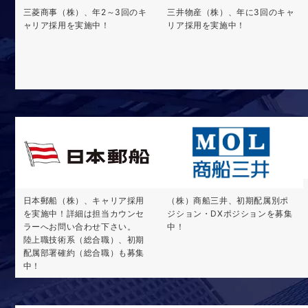
三菱商事（株）、年2～3回のキ
三井物産（株）、年に3回のキャ
ャリア採用を実施中！
リア採用を実施中！
日本郵船（株）、キャリア採用
（株）商船三井、初期配属別ポ
を実施中！詳細は担当カウンセ
ジション・DXポジションを募集
ラーへお問い合わせ下さい。
中！
陸上職技術系（総合職）、初期
配属部署確約（総合職）も募集
中！