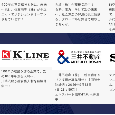
400年の事業精神を胸に、未来
丸紅（株）が積極採用中！
航
へ挑む。住友商事（株）が各ユ
食料、電力、そして次の未来
確
ニットでポジションをオープン
へ。社会課題の解決に挑む情熱
で
させています！
を、グローバルな舞台で燃やし
ル
ませんか。
双
を
100年の航跡を誇る企業で、次
三井不動産（株）、総合職キャ
テ
の100年を創る人材へ。
リア採用が募集開始！【面談申
ソ
川崎汽船が総合職人材を積極募
込締切：2026年9月13日
ム
集中！
(日)23：59迄】
ョ
エキスパート職掌(IT系)も募集
中！