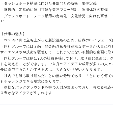
ス・制作、ゲーム
・ダッシュボード構築に向けた各部門との折衝・要件定義
ス・
・継続的、定常的に運用可能な業務フロー設計、運用体制の整備
選択する
・ダッシュボード、データ活用の定着化・文化情勢に向けた研修、
ど
監査法人
ング
【仕事の魅力】
東海地方
・2025年4月に立ち上がった新設組織のため、組織の0→1フェー
・同社グループには金融・非金融含め多種多様なデータが大量に存
富山県
岐阜県
サイエンスやAI技術を駆使して、これまでにない革新的な企画に取
福井県
愛知県
・同社グループは約1万人の社員を擁しており、取り組む企画は、
トを与えることができます。ご自身のアイデアや成果が多くの人々
長野県
長に寄与することができるのは、大きなやりがいとなります。
・社内でも誰も取り組んだことの無い分野であり、「とにかく何で
もチャレンジできる環境にあります。
・多様なバックグラウンドを持つ人財が集まっており、異なる視点
り豊かなアイデアが生まれます。