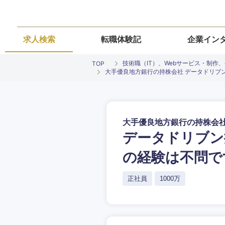
求人検索
転職体験記
企業イン
技術職（IT）、Webサービス・制作
TOP
大手優良地方銀行の持株会社 データドリブ
大手優良地方銀行の持株会
データドリブン
ご希望条件を
ご希望の職種を
ご希望の職種を
ご希望の業界を
ご希望の勤務地
の経験は不問で
希望年収
経営企画・事業企画
経営企画・事業企画
正社員
1000万
商社・卸
北海道・東北
エネルギー・資源・
経営ボード
経営ボード
北海道
推奨年齢
自動車・機械・船舶