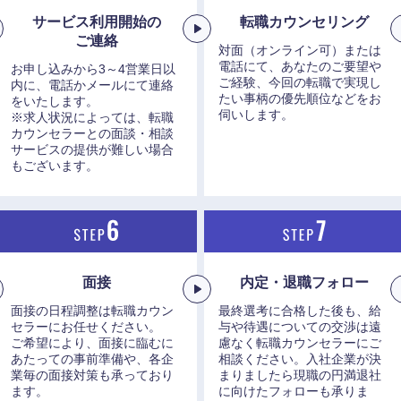
サービス利用開始の
転職カウンセリング
ご連絡
対面（オンライン可）または
電話にて、あなたのご要望や
お申し込みから3～4営業日以
ご経験、今回の転職で実現し
内に、電話かメールにて連絡
たい事柄の優先順位などをお
をいたします。
伺いします。
※求人状況によっては、転職
カウンセラーとの面談・相談
サービスの提供が難しい場合
もございます。
面接
内定・退職フォロー
面接の日程調整は転職カウン
最終選考に合格した後も、給
セラーにお任せください。
与や待遇についての交渉は遠
ご希望により、面接に臨むに
慮なく転職カウンセラーにご
選択する
選択する
選択する
選択する
あたっての事前準備や、各企
相談ください。入社企業が決
業毎の面接対策も承っており
まりましたら現職の円満退社
ます。
に向けたフォローも承りま