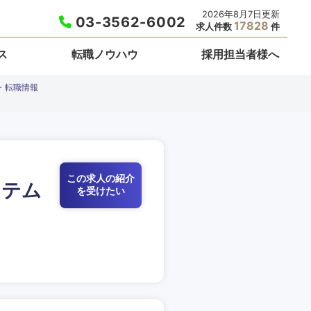
2026年8月7日更新
03-3562-6002
17828
求人件数
件
ス
転職ノウハウ
採用担当者様へ
・転職情報
この求人の紹介
ステム
を受けたい
栃木県