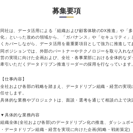
岩手県
事業管理
群馬県
募集要項
山形県
新規事業企画・立上げ
千葉県
M&A・事業投資
神奈川県
レル・消費財
同社は、データ活用による「組織および顧客体験のDX推進」や「
経営企画
を入力ください
化」といった攻めの領域から、「ガバナンス」や「セキュリティ」
ケア・ライフサイエンス
くカバーしながら、データ活用を最重要項目として強力に推進して
政策渉外
同ポジションでは、外部のパートナーやテクノロジーを取り入れな
その他企画業務
第二新卒
上場
営の実現に向けた企画および、全社・各事業部における全体的なダ
牽引いただくデータドリブン推進リーダーの採用を行なっています
外資系企業
英語
【仕事内容】
全社および各部の戦略を踏まえ、データドリブン組織・経営の実現
任せします。
海外勤務あり
フル
具体的な業務やプロジェクトは、面談・選考を通じて相談の上で決
▼具体的な業務内容
ンク
完全週休2日制
社宅
組織全体(全社および各部)のデータドリブン化の推進、ダッシュボ
・データドリブン組織・経営を実現に向けた企画(戦略・戦術策定)