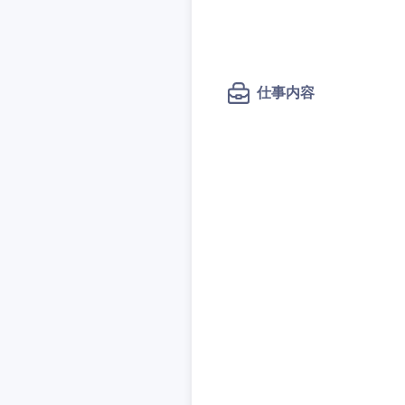
秋田県
管理
管理
電気・電子・半導体
宮城県
フリーワード
SCM
SCM
素材・化学・金属
福島県
食品・化粧品・アパ
仕事内容
人事
人事
こだわり条件
メディカル・ヘルス
マーケティング
マーケティング
金融
急募
営業
建設・不動産
営業
倉庫・運輸・物流
サービス
スタートアップ企業
サービス
小売・通販・外食
クリエイティブ
クリエイティブ
IT・通信
転勤なし
コンサルタント
WEBサービス
コンサルタント
コンサル・シンクタ
年間休日120日以上
専門職
専門職
広告・宣伝・印刷