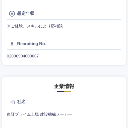
（モノづ
広告・宣伝・印刷
くり）
事務職
千葉県
東京都
想定年収
金融専門
その他
マスメディア
※ご経験、スキルにより応相談
神奈川県
職
エンターテイメント
メディカ
Recruiting No.
ル
02006904000067
法律・特許事務所・監査法人
不動産専
門職
人材・アウトソーシング
建設・施
企業情報
工管理
サービス
社名
事務職
その他
東証プライム上場 建設機械メーカー
その他