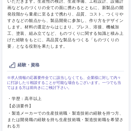
いただきます。生産性の検討、生産準備、工程設計、設備計
ご希望条件を入力ください
ご希望の職種を選択してください
ご希望の職種を選択してください
ご希望の業界を選択してください
ご希望の勤務地を選択してください
画などものづくりの全ての面に携わるとともに、新製品の開
発段階から量産に至るまで携わり、品質、コスト、つくりや
すさなどの観点から、製品開発に参加し、作り方をデザイン
経営企
経営企画・事業企画
商社・卸
北海道・東北地方
します。材料の選定からはじまり、プレス、溶接、機械加
画・事業
すべての経営企画・事業企
希望年収
工、塗装、組み立てなど、ものづくりに関する知識と積み上
企画
画
経営ボード
げた経験をもとに、高品質な製品をつくる「ものづくりの
北海道
青森県
エネルギー・資源・環境
要」となる役割を果たします。
20代
30代
経営ボー
事業企画・事業開発
管理
推奨年齢
ド
秋田県
岩手県
自動車・機械・船舶
経験・資格
40代
50代
事業管理
SCM
管理
宮城県
山形県
電気・電子・半導体
※求人情報の応募要件全てに該当しなくても、企業様に対して内々
人事
に打診したり相談することが可能な場合もございます。一つでも当
新規事業企画・立上げ
SCM
てはまる方は前向きにご検討下さい。
福島県
素材・化学・金属
フリーワード
マーケティング
・学歴：高卒以上
M&A・事業投資
人事
【必須要件】
営業
食品・化粧品・アパレル・消費財
・製造メーカーでの生産技術職・製造技術の経験を持つ方、
マーケテ
経営企画
こだわり条件を入力ください
または開発職の経験を持ち生産技術職・製造技術職を希望さ
ィング
れる方
サービス
メディカル・ヘルスケア・ライフサイエンス