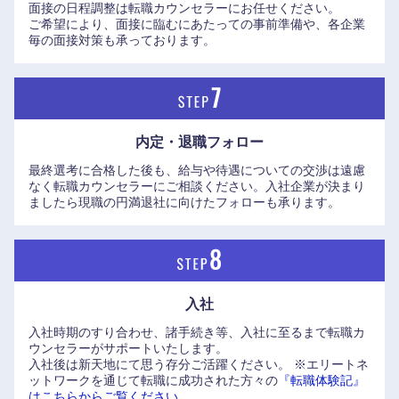
面接の日程調整は転職カウンセラーにお任せください。
ご希望により、面接に臨むにあたっての事前準備や、各企業
滋賀県
京都府
毎の面接対策も承っております。
大阪府
兵庫県
奈良県
和歌山県
内定・退職フォロー
最終選考に合格した後も、給与や待遇についての交渉は遠慮
なく転職カウンセラーにご相談ください。入社企業が決まり
ましたら現職の円満退社に向けたフォローも承ります。
入社
入社時期のすり合わせ、諸手続き等、入社に至るまで転職カ
ウンセラーがサポートいたします。
入社後は新天地にて思う存分ご活躍ください。
※エリートネ
ットワークを通じて転職に成功された方々の
『転職体験記』
はこちらからご覧ください。