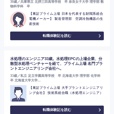
30歳／兵庫県立 北摂三田高等学校 卒 奈良女子大学 理学部 数
物科学科 卒
【東証プライム上場 日本を代表する財閥系総合
電機メーカー】 製造管理部 空調冷熱機器の生
産技術
転職体験記を読む
水処理のエンジニア33歳。水処理EPCの上場企業、分
散型水処理ベンチャーを経て、プライム上場 名門プラ
ントエンジニアリング会社へ。
33歳／私立 足立学園高等学校 卒 北海道大学 理学部 化学科
卒 北海道大学大学...
選択する
選択する
選択する
選択する
【東証プライム上場 大手プラントエンジニアリ
ング会社】 技術系総合職（水処理エンジニア）
転職体験記を読む