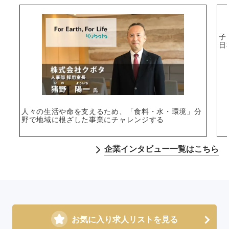
子
日
選択する
人々の生活や命を支えるため、「食料・水・環境」分
野で地域に根ざした事業にチャレンジする
企業インタビュー一覧はこちら
お気に入り求人リストを見る