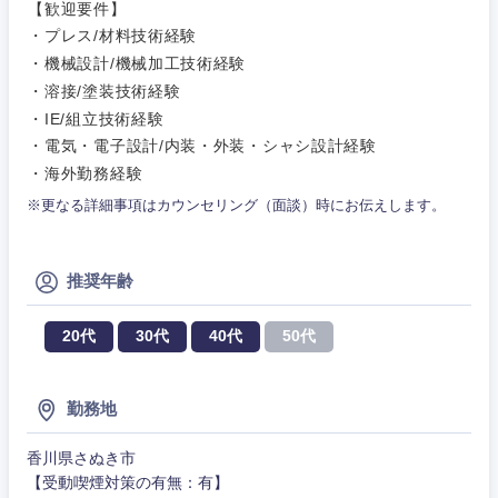
政策渉外
急募
第二新卒
【歓迎要件】
営業
・プレス/材料技術経験
クリエイティブ
その他企画業務
・機械設計/機械加工技術経験
金融
スタートアップ企
サービス
上場企業
業
・溶接/塗装技術経験
コンサルタント
・IE/組立技術経験
クリエイ
建設・不動産
・電気・電子設計/内装・外装・シャシ設計経験
ティブ
外資系企業
英語を活かす
専門職
・海外勤務経験
倉庫・運輸・物流
コンサル
技術職（IT）、Webサービス・制作、ゲーム
※更なる詳細事項はカウンセリング（面談）時にお伝えします。
転勤なし
海外勤務あり
タント
技術職（モノづくり）
小売・通販・外食
年間休日120日以
専門職
推奨年齢
フルリモート
上
金融専門職
IT・通信
20代
30代
40代
50代
技術職
完全週休2日制
社宅・家賃補助有
（IT）、
関東地方
メディカル
Webサー
ビス・制
WEBサービス
勤務地
作、ゲー
茨城県
栃木県
不動産専門職
ム
香川県さぬき市
コンサル・シンクタンク
【受動喫煙対策の有無：有】
建設・施工管理
群馬県
埼玉県
技術職