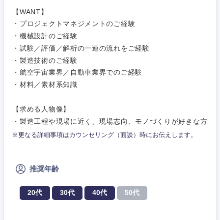
茨城県
栃木県
建設・施工管理
【WANT】
技術職
（モノづ
・プロジェクトマネジメントのご経験
広告・宣伝・印刷
くり）
群馬県
埼玉県
事務職
・機械設計のご経験
・試験／評価／解析の一連の流れをご経験
金融専門
その他
千葉県
東京都
マスメディア
・製造技術のご経験
職
・航空宇宙業界／自動車業界でのご経験
・材料／素材系知識
神奈川県
エンターテイメント
メディカ
ル
【求める人物像】
法律・特許事務所・監査法人
・製造工程や現場に近く、現場志向、モノづくりが好きな方
不動産専
門職
※更なる詳細事項はカウンセリング（面談）時にお伝えします。
人材・アウトソーシング
建設・施
工管理
推奨年齢
サービス
事務職
20代
30代
40代
50代
その他
その他