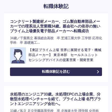
転職体験記
コンクリート製建材メーカー、ゴム製自動車部品メー
カーでの理系法人営業職34歳。親会社への依存の無い
プライム上場優良電子部品メーカーへ転職成功
34歳／千葉県立 幕張総合高校 卒 芝浦工業大学 工学部 応用化
学科 卒 基礎施工...
【東証プライム上場 世界に展開する電子・機械
部品メーカー】 東京本部 セールスユニット
センシングデバイスの提案営業・開発営業
選択する
選択する
選択する
選択する
転職体験記を読む
水処理のエンジニア33歳。水処理EPCの上場企業、分
散型水処理ベンチャーを経て、プライム上場 名門プラ
ントエンジニアリング会社へ。
33歳／私立 足立学園高等学校 卒 北海道大学 理学部 化学科