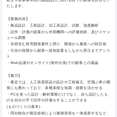
航空宇宙事業本部の製品設計に関わる以下の業務をお任せい
たします。
ご希望条件を入力ください
ご希望の職種を選択してください
ご希望の職種を選択してください
ご希望の業界を選択してください
ご希望の勤務地を選択してください
【業務内容】
・製品設計、工程設計、治工具設計、試験、強度解析
経営企
経営企画・事業企画
商社・卸
北海道・東北地方
・試作・評価の提案から外部機関への評価依頼、及びスケジ
画・事業
すべての経営企画・事業企
希望年収
ュール調整
企画
画
経営ボード
・共研含む研究開発案件と関り、開発から量産への対応他
北海道
青森県
エネルギー・資源・環境
・引合の段階から顧客へ技術提案をしながら受注までアシス
20代
30代
経営ボー
事業企画・事業開発
管理
ト
推奨年齢
ド
秋田県
岩手県
自動車・機械・船舶
・Web会議やオンサイト(海外出張)での顧客との議論
40代
50代
事業管理
SCM
管理
宮城県
山形県
【魅力】
電気・電子・半導体
人事
新規事業企画・立上げ
・最近では、人工衛星部品の設計や工程確立、空飛ぶ車の開
SCM
発にも携わっており、多種多様な知識・経験を活かせる
福島県
素材・化学・金属
フリーワード
・PCを使った設計・解析業務だけでなく、自ら設計したも
マーケティング
M&A・事業投資
人事
のを自分の手で試作や評価をすることができる
(ものづくりの基本)
営業
食品・化粧品・アパレル・消費財
マーケテ
経営企画
こだわり条件を入力ください
・同社独自の製法技術により複雑形状を一体成形するなど、
ィング