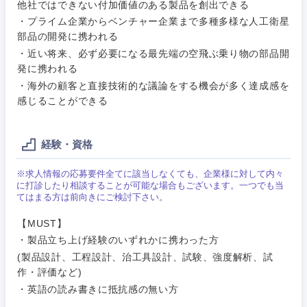
他社ではできない付加価値のある製品を創出できる
サービス
メディカル・ヘルスケア・ライフサイエンス
政策渉外
・プライム企業からベンチャー企業まで多種多様な人工衛星
急募
第二新卒
営業
部品の開発に携われる
クリエイティブ
・近い将来、必ず必要になる最先端の空飛ぶ乗り物の部品開
その他企画業務
金融
スタートアップ企
サービス
上場企業
発に携われる
業
コンサルタント
・海外の顧客と直接技術的な議論をする機会が多く達成感を
クリエイ
感じることができる
建設・不動産
ティブ
外資系企業
英語を活かす
専門職
倉庫・運輸・物流
経験・資格
コンサル
技術職（IT）、Webサービス・制作、ゲーム
転勤なし
海外勤務あり
タント
※求人情報の応募要件全てに該当しなくても、企業様に対して内々
技術職（モノづくり）
小売・通販・外食
に打診したり相談することが可能な場合もございます。一つでも当
年間休日120日以
専門職
フルリモート
てはまる方は前向きにご検討下さい。
上
金融専門職
【MUST】
IT・通信
技術職
完全週休2日制
社宅・家賃補助有
・製品立ち上げ経験のいずれかに携わった方
（IT）、
メディカル
Webサー
(製品設計、工程設計、治工具設計、試験、強度解析、試
ビス・制
WEBサービス
作・評価など)
関東地方
作、ゲー
不動産専門職
・英語の読み書きに抵抗感の無い方
ム
コンサル・シンクタンク