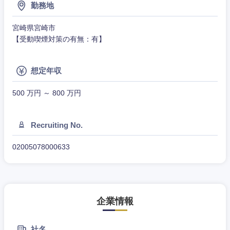
勤務地
宮崎県宮崎市
【受動喫煙対策の有無：有】
想定年収
500 万円 ～ 800 万円
甲信越・北陸
Recruiting No.
02005078000633
新潟県
富山県
石川県
福井県
企業情報
山梨県
長野県
社名