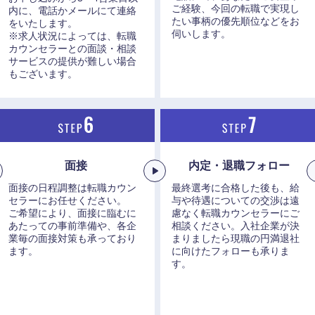
ご経験、今回の転職で実現し
内に、電話かメールにて連絡
たい事柄の優先順位などをお
をいたします。
伺いします。
※求人状況によっては、転職
カウンセラーとの面談・相談
サービスの提供が難しい場合
もございます。
海外
佐賀県
熊本県
面接
内定・退職フォロー
宮崎県
面接の日程調整は転職カウン
最終選考に合格した後も、給
セラーにお任せください。
与や待遇についての交渉は遠
沖縄県
ご希望により、面接に臨むに
慮なく転職カウンセラーにご
あたっての事前準備や、各企
相談ください。入社企業が決
業毎の面接対策も承っており
まりましたら現職の円満退社
ます。
に向けたフォローも承りま
す。