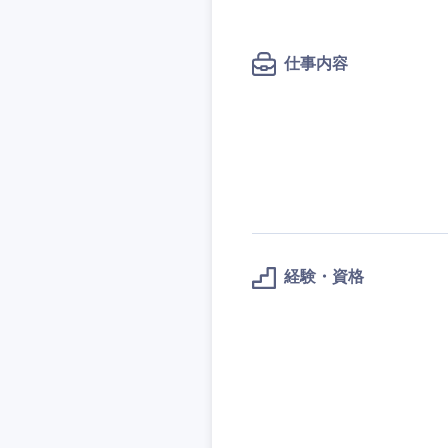
秋田県
管理
管理
電気・電子・半導体
宮城県
フリーワード
SCM
SCM
素材・化学・金属
仕事内容
福島県
食品・化粧品・アパ
人事
人事
こだわり条件
メディカル・ヘルス
マーケティング
マーケティング
金融
急募
営業
建設・不動産
営業
倉庫・運輸・物流
サービス
スタートアップ企業
サービス
経験・資格
小売・通販・外食
クリエイティブ
クリエイティブ
IT・通信
転勤なし
コンサルタント
WEBサービス
コンサルタント
コンサル・シンクタ
年間休日120日以上
専門職
専門職
広告・宣伝・印刷