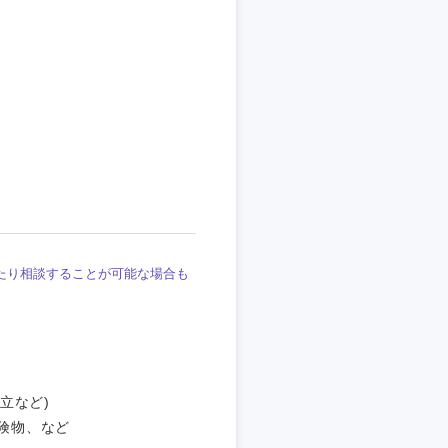
埼玉県
東京都
企業
を活かす
たり相談することが可能な場合も
リモート
・家賃補助有
立など)
危険物、など