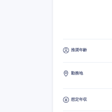
技術職（IT）、Webサービ
技術職（IT）、Webサービ
マスメディア
制作、ゲーム
技術職（モノづくり）
エンターテイメント
技術職（モノづくり）
法律・特許事務所・
金融専門職
人材・アウトソーシ
金融専門職
甲信越・北陸
メディカル
サービス
新潟県
メディカル
推奨年齢
その他
不動産専門職
石川県
不動産専門職
建設・施工管理
山梨県
建設・施工管理
勤務地
事務職
事務職
その他
その他
想定年収