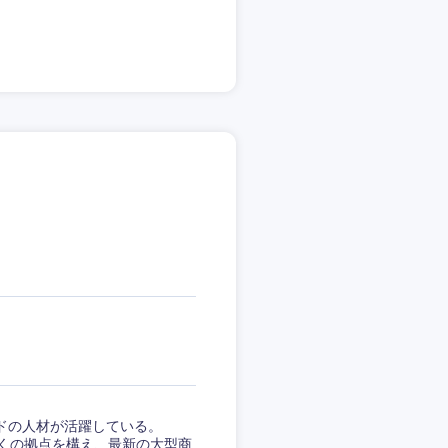
島根県
広島県
ドの人材が活躍している。
徳島県
多くの拠点を構え、最新の大型商