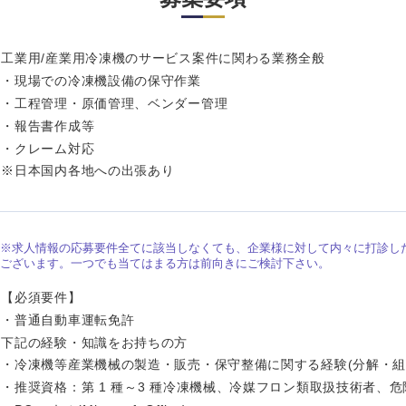
岩手県
事業管理
群馬県
山形県
新規事業企画・立上げ
千葉県
工業用/産業用冷凍機のサービス案件に関わる業務全般
M&A・事業投資
神奈川県
・現場での冷凍機設備の保守作業
レル・消費財
・工程管理・原価管理、ベンダー管理
経営企画
を入力ください
ケア・ライフサイエンス
・報告書作成等
政策渉外
・クレーム対応
※日本国内各地への出張あり
その他企画業務
第二新卒
上場
外資系企業
英語
※求人情報の応募要件全てに該当しなくても、企業様に対して内々に打診し
ございます。一つでも当てはまる方は前向きにご検討下さい。
【必須要件】
海外勤務あり
フル
・普通自動車運転免許
下記の経験・知識をお持ちの方
ンク
完全週休2日制
社宅
・冷凍機等産業機械の製造・販売・保守整備に関する経験(分解・組
・推奨資格：第 1 種～3 種冷凍機械、冷媒フロン類取扱技術者、