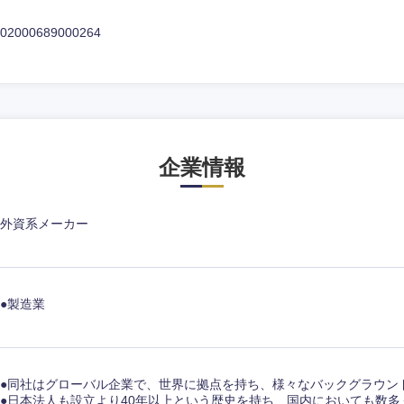
02000689000264
企業情報
外資系メーカー
中国・四国地方
●製造業
京都府
鳥取県
兵庫県
岡山県
●同社はグローバル企業で、世界に拠点を持ち、様々なバックグラウン
和歌山県
山口県
●日本法人も設立より40年以上という歴史を持ち、国内においても数