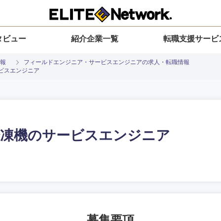
タビュー
紹介企業一覧
転職支援サービ
報
フィールドエンジニア・サービスエンジニアの求人・転職情報
ービスエンジニア
冷凍機のサービスエンジニア
入力ください
選択してください
選択してください
選択してください
を選択してください
地方
すべての経営企画・事業企画
関東地方
環境
青森県
事業企画・事業開発
茨城県
20代
30代
40代
50代
募集要項