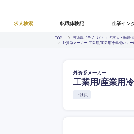
求人検索
転職体験記
企業イン
技術職（モノづくり）の求人・転職情
TOP
外資系メーカー 工業用/産業用冷凍機のサ
外資系メーカー
工業用/産業用
ご希望条件を
ご希望の職種を
ご希望の職種を
ご希望の業界を
ご希望の勤務地
正社員
希望年収
経営企画・事業企画
経営企画・事業企画
商社・卸
北海道・東北
エネルギー・資源・
経営ボード
経営ボード
北海道
推奨年齢
自動車・機械・船舶