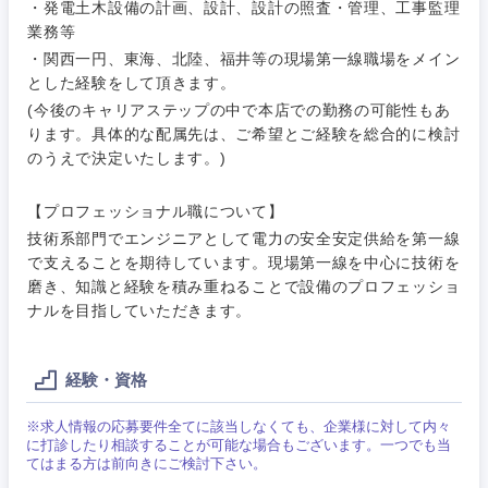
・発電土木設備の計画、設計、設計の照査・管理、工事監理
業務等
・関西一円、東海、北陸、福井等の現場第一線職場をメイン
とした経験をして頂きます。
(今後のキャリアステップの中で本店での勤務の可能性もあ
ご希望条件を入力ください
ご希望の職種を選択してください
ご希望の職種を選択してください
ご希望の業界を選択してください
ご希望の勤務地を選択してください
ります。具体的な配属先は、ご希望とご経験を総合的に検討
のうえで決定いたします。)
経営企
経営企画・事業企画
商社・卸
北海道・東北地方
【プロフェッショナル職について】
画・事業
すべての経営企画・事業企
希望年収
技術系部門でエンジニアとして電力の安全安定供給を第一線
企画
画
経営ボード
で支えることを期待しています。現場第一線を中心に技術を
北海道
青森県
エネルギー・資源・環境
磨き、知識と経験を積み重ねることで設備のプロフェッショ
20代
30代
経営ボー
事業企画・事業開発
管理
ナルを目指していただきます。
推奨年齢
ド
秋田県
岩手県
自動車・機械・船舶
40代
50代
事業管理
SCM
管理
経験・資格
宮城県
山形県
電気・電子・半導体
人事
新規事業企画・立上げ
SCM
※求人情報の応募要件全てに該当しなくても、企業様に対して内々
福島県
に打診したり相談することが可能な場合もございます。一つでも当
素材・化学・金属
てはまる方は前向きにご検討下さい。
フリーワード
マーケティング
M&A・事業投資
人事