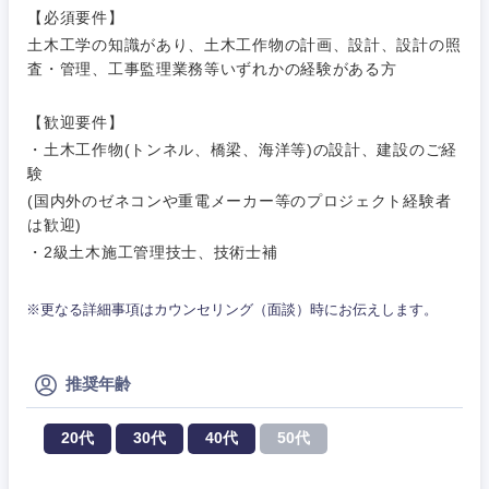
【必須要件】
営業
食品・化粧品・アパレル・消費財
土木工学の知識があり、土木工作物の計画、設計、設計の照
マーケテ
経営企画
こだわり条件を入力ください
ィング
査・管理、工事監理業務等いずれかの経験がある方
サービス
メディカル・ヘルスケア・ライフサイエンス
政策渉外
急募
第二新卒
【歓迎要件】
営業
クリエイティブ
・土木工作物(トンネル、橋梁、海洋等)の設計、建設のご経
その他企画業務
金融
験
スタートアップ企
サービス
上場企業
業
(国内外のゼネコンや重電メーカー等のプロジェクト経験者
コンサルタント
は歓迎)
クリエイ
建設・不動産
・2級土木施工管理技士、技術士補
ティブ
外資系企業
英語を活かす
専門職
倉庫・運輸・物流
コンサル
技術職（IT）、Webサービス・制作、ゲーム
※更なる詳細事項はカウンセリング（面談）時にお伝えします。
転勤なし
海外勤務あり
タント
技術職（モノづくり）
小売・通販・外食
年間休日120日以
推奨年齢
専門職
フルリモート
上
金融専門職
IT・通信
20代
30代
40代
50代
技術職
完全週休2日制
社宅・家賃補助有
（IT）、
メディカル
Webサー