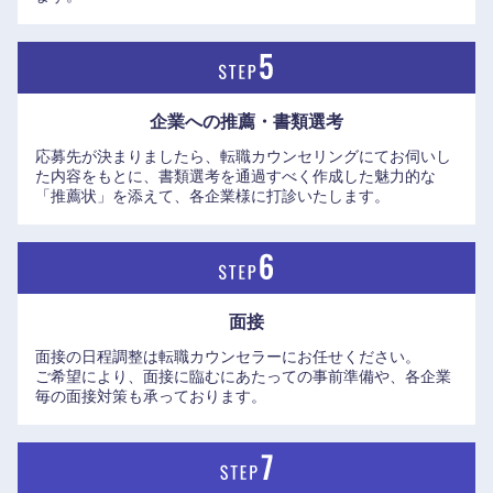
企業への推薦・書類選考
中国・四国地方
応募先が決まりましたら、転職カウンセリングにてお伺いし
た内容をもとに、書類選考を通過すべく作成した魅力的な
「推薦状」を添えて、各企業様に打診いたします。
鳥取県
島根県
岡山県
広島県
面接
山口県
徳島県
面接の日程調整は転職カウンセラーにお任せください。
ご希望により、面接に臨むにあたっての事前準備や、各企業
香川県
愛媛県
毎の面接対策も承っております。
高知県