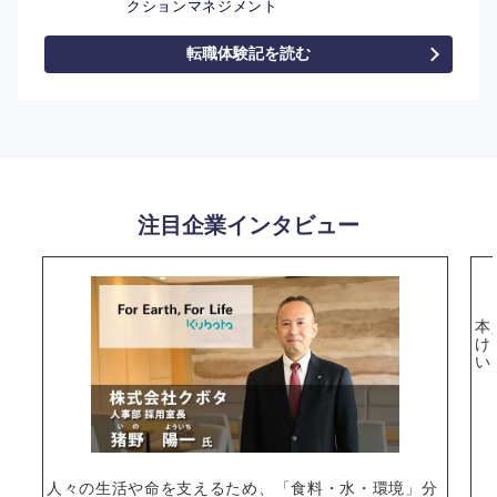
クションマネジメント
転職体験記を読む
注目企業インタビュー
本
け
い
人々の生活や命を支えるため、「食料・水・環境」分