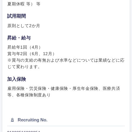
夏期休暇 等） 等
試用期間
甲信越・北陸
原則として2か月
昇給・給与
新潟県
富山県
昇給年1回（4月）
賞与年2回（6月、12月）
石川県
福井県
※賞与の支給の有無および水準などについては業績などに応
じて変わります。
山梨県
長野県
加入保険
雇用保険・労災保険・健康保険・厚生年金保険、医療共済
等、各種保険制度あり
Recruiting No.