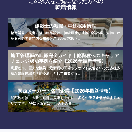
この求人をご覧になった方への
転職情報
建築士の転職・中途採用情報
都市開発、災害に強い建築設計、持続可能な建物の設計等、多岐にわ
たる分野で専門的な知識とスキルが求めら...
施工管理職の転職完全ガイド｜他職種へのキャリア
チェンジ成功事例を紹介【2026年最新情報】
高層ビル、巨大な橋梁、最新鋭の工場やプラント設備といった多種多
様な建設現場の「司令塔」として重要な役...
選択する
選択する
選択する
選択する
関西メーカー・名門企業【2026年最新情報】
関西地方は、大阪、京都、兵庫を中心に、多くの優良企業が集まるエ
リアです。 特に大阪府は、「天下の台...