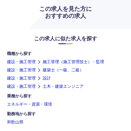
この求人を見た方に
おすすめの求人
この求人に似た求人を探す
九州・沖縄
職種から探す
福岡県
佐賀県
建設・施工管理
施工管理（施工管理技士）・監理
建設・施工管理
建築士（一級、二級）
長崎県
熊本県
建設・施工管理
設計
建設・施工管理
土木・建築エンジニア
大分県
宮崎県
業種から探す
鹿児島県
沖縄県
エネルギー・資源・環境
勤務地から探す
和歌山県