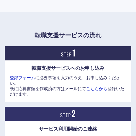
ネットサービスの「eo光」シリーズや格安携帯サービスの
「mineo（マイネオ）」などを手掛け、生活インフラとなる
情報通信分野でも積極的に事業を展開。送配電事業は、2020
年4月に関西電力送配電株式会社として分社化した。
転職支援サービスの流れ
転職支援サービスへの
お申し込み
近畿地方
登録フォーム
に必要事項を入力のうえ、お申し込みくださ
い。
既に応募書類を作成済の方はメールにて
こちらから
登録いた
滋賀県
京都府
だけます。
大阪府
兵庫県
奈良県
和歌山県
サービス利用開始の
ご連絡