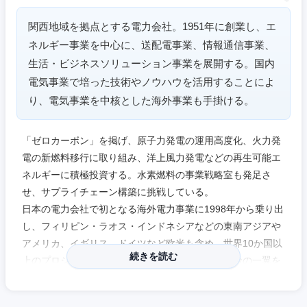
岐阜県
静岡県
関西地域を拠点とする電力会社。1951年に創業し、エ
ネルギー事業を中心に、送配電事業、情報通信事業、
愛知県
三重県
生活・ビジネスソリューション事業を展開する。国内
電気事業で培った技術やノウハウを活用することによ
り、電気事業を中核とした海外事業も手掛ける。
「ゼロカーボン」を掲げ、原子力発電の運用高度化、火力発
電の新燃料移行に取り組み、洋上風力発電などの再生可能エ
ネルギーに積極投資する。水素燃料の事業戦略室も発足さ
せ、サプライチェーン構築に挑戦している。
日本の電力会社で初となる海外電力事業に1998年から乗り出
し、フィリピン・ラオス・インドネシアなどの東南アジアや
アメリカ、イギリス、ドイツなど欧米も含め、世界10か国以
続きを読む
上のプロジェクトに参画。当該国で電力の安定供給の一翼を
担う。