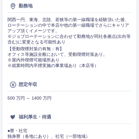
ビス・制
WEBサービス
勤務地
作、ゲー
不動産専門職
ム
関西一円、東海、北陸、若狭等の第一線職場を経験頂いた後、
コンサル・シンクタンク
ローテーションの中で本店や他の第一線職場でさらにキャリア
建設・施工管理
技術職
アップ頂くイメージです。
（モノづ
※ジョブローテーションに合わせて勤務地が同社各拠点(出向等
広告・宣伝・印刷
関東地方
くり）
含む)に変更となる可能性あり
事務職
【受動喫煙対策の有無：有】
オフィス等施設全般において、受動喫煙対策あり。
金融専門
その他
茨城県
栃木県
マスメディア
※屋内外喫煙可能場所あり
職
※就業時間内卒煙実施の事業場あり（本店等）
群馬県
埼玉県
エンターテイメント
メディカ
ル
想定年収
千葉県
東京都
法律・特許事務所・監査法人
500 万円 ～ 1400 万円
不動産専
門職
神奈川県
人材・アウトソーシング
福利厚生・待遇
建設・施
工管理
●寮・社宅
サービス
独身寮（各地にあり）、社宅（一部地域）