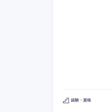
技術職（IT）、Webサービ
技術職（IT）、Webサービ
マスメディア
制作、ゲーム
技術職（モノづくり）
エンターテイメント
技術職（モノづくり）
法律・特許事務所・
金融専門職
人材・アウトソーシ
金融専門職
甲信越・北陸
メディカル
サービス
新潟県
メディカル
その他
不動産専門職
石川県
不動産専門職
建設・施工管理
山梨県
建設・施工管理
事務職
事務職
その他
その他
経験・資格