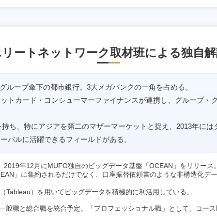
エリートネットワーク取材班による独自解
・グループ傘下の都市銀行。3大メガバンクの一角を占める。
ジットカード・コンシューマーファイナンスが連携し、グループ・
拠点を持ち、特にアジアを第二のマザーマーケットと捉え、2013年に
ローバルに活躍できるフィールドがある。
2019年12月にMUFG独自のビッグデータ基盤「OCEAN」をリリー
CEAN」に集約されるだけでなく、口座振替依頼書のような非構造化デ
ル（Tableau）を用いてビッグデータを積極的に利活用している。
では一般職と総合職を統合予定。「プロフェッショナル職」として、コー