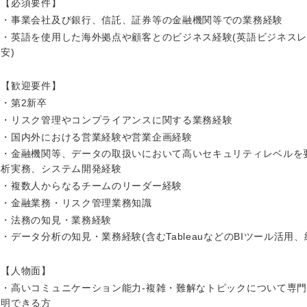
【必須要件】
・事業会社及び銀行、信託、証券等の金融機関等での業務経験
・英語を使用した海外拠点や顧客とのビジネス経験(英語ビジネスレベル
安)
【歓迎要件】
・第2新卒
・リスク管理やコンプライアンスに関する業務経験
・国内外における営業経験や営業企画経験
・金融機関等、データの取扱いにおいて高いセキュリティレベルを
析実務、システム開発経験
・複数人からなるチームのリーダー経験
・金融業務・リスク管理業務知識
中国・四国地方
・法務の知見・業務経験
・データ分析の知見・業務経験(含むTableauなどのBIツール活用、
京都府
鳥取県
【人物面】
兵庫県
岡山県
・高いコミュニケーション能力-複雑・難解なトピックについて専
明できる方
和歌山県
山口県