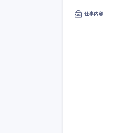
秋田県
管理
管理
電気・電子・半導体
宮城県
フリーワード
仕事内容
SCM
SCM
素材・化学・金属
福島県
食品・化粧品・アパ
人事
人事
こだわり条件
メディカル・ヘルス
マーケティング
マーケティング
金融
急募
営業
建設・不動産
営業
倉庫・運輸・物流
サービス
スタートアップ企業
サービス
小売・通販・外食
クリエイティブ
クリエイティブ
IT・通信
転勤なし
コンサルタント
WEBサービス
コンサルタント
コンサル・シンクタ
年間休日120日以上
専門職
専門職
広告・宣伝・印刷