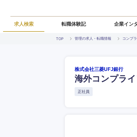
求人検索
転職体験記
企業イン
管理の求人・転職情報
コンプラ
TOP
株式会社三菱UFJ銀行
海外コンプライ
ご希望条件を
ご希望の職種を
ご希望の職種を
ご希望の業界を
ご希望の勤務地
正社員
希望年収
経営企画・事業企画
経営企画・事業企画
商社・卸
北海道・東北
エネルギー・資源・
経営ボード
経営ボード
北海道
推奨年齢
自動車・機械・船舶