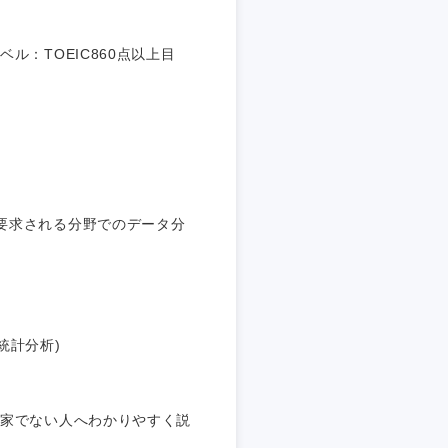
：TOEIC860点以上目
要求される分野でのデータ分
統計分析)
島根県
広島県
門家でない人へわかりやすく説
徳島県