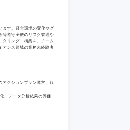
埼玉県
東京都
います。経営環境の変化やグ
令等遵守全般のリスク管理や
ニタリング・構築を、チーム
イアンス領域の業務未経験者
企業
を活かす
のアクションプラン運営、取
リモート
視化、データ分析結果の評価
・家賃補助有