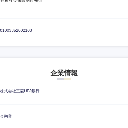
各種社会保険制度完備
01003852002103
企業情報
株式会社三菱UFJ銀行
選択する
選択する
選択する
選択する
金融業