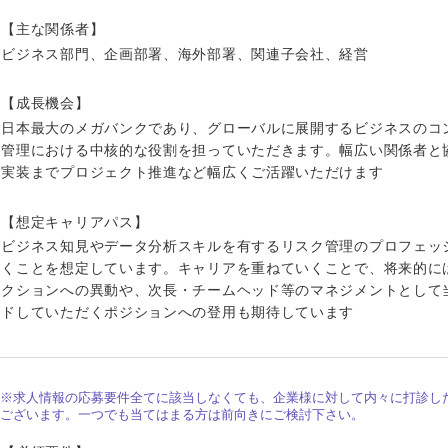
ス・制作、ゲーム
ス・
【主な関係者】
選択する
ビジネス部門、企画部署、海外部署、関連子会社、経営
監査法人
【成長機会】
日本最大のメガバンクであり、グローバルに展開するビジネスのコ
ング
東海地方
管理における中核的な役割を担っていただきます。幅広い関係者と
実装までプロジェクト推進など幅広くご活躍いただけます
富山県
岐阜県
【想定キャリアパス】
福井県
愛知県
ビジネス知見やデータ分析スキルを有するリスク管理のプロフェッ
長野県
くことを想定しています。キャリアを重ねていくことで、将来的に
クションへの異動や、次長・チームヘッド等のマネジメントとして
ドしていただくポジションへの登用も期待しています
※求人情報の応募要件全てに該当しなくても、企業様に対して内々に打診し
ございます。一つでも当てはまる方は前向きにご検討下さい。