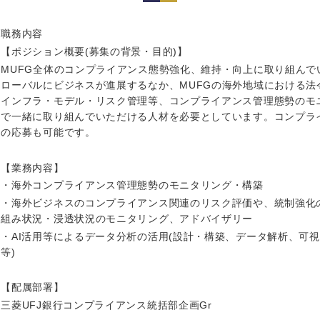
岩手県
事業管理
群馬県
山形県
新規事業企画・立上げ
千葉県
職務内容
【ポジション概要(募集の背景・目的)】
M&A・事業投資
神奈川県
レル・消費財
MUFG全体のコンプライアンス態勢強化、維持・向上に取り組んで
経営企画
ローバルにビジネスが進展するなか、MUFGの海外地域における法
を入力ください
ケア・ライフサイエンス
インフラ・モデル・リスク管理等、コンプライアンス管理態勢のモ
政策渉外
で一緒に取り組んでいただける人材を必要としています。コンプラ
の応募も可能です。
その他企画業務
第二新卒
上場
【業務内容】
外資系企業
英語
・海外コンプライアンス管理態勢のモニタリング・構築
・海外ビジネスのコンプライアンス関連のリスク評価や、統制強化
組み状況・浸透状況のモニタリング、アドバイザリー
海外勤務あり
フル
・AI活用等によるデータ分析の活用(設計・構築、データ解析、可
等)
ンク
完全週休2日制
社宅
【配属部署】
三菱UFJ銀行コンプライアンス統括部企画Gr