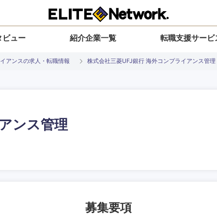
タビュー
紹介企業一覧
転職支援サービ
イアンスの求人・転職情報
株式会社三菱UFJ銀行 海外コンプライアンス管理
アンス管理
入力ください
選択してください
選択してください
選択してください
を選択してください
地方
すべての経営企画・事業企画
関東地方
環境
青森県
事業企画・事業開発
茨城県
20代
30代
40代
50代
募集要項