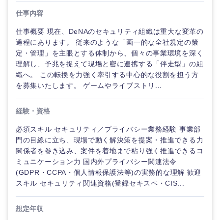
海外
仕事内容
仕事概要 現在、DeNAのセキュリティ組織は重大な変革の
過程にあります。 従来のような「画一的な全社規定の策
定・管理」を主眼とする体制から、個々の事業環境を深く
理解し、予兆を捉えて現場と密に連携する「伴走型」の組
織へ。 この転換を力強く牽引する中心的な役割を担う方
を募集いたします。 ゲームやライブストリ...
経験・資格
必須スキル セキュリティ／プライバシー業務経験 事業部
門の目線に立ち、現場で動く解決策を提案・推進できる力
関係者を巻き込み、案件を着地まで粘り強く推進できるコ
ミュニケーション力 国内外プライバシー関連法令
(GDPR・CCPA・個人情報保護法等)の実務的な理解 歓迎
スキル セキュリティ関連資格(登録セキスペ・CIS...
想定年収