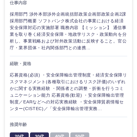
仕事内容
採用部門 渉外本部渉外企画統括部政策企画部政策企画2課
採用部門概要 ソフトバンク株式会社の事業における経済
安全保障対応の実施部署 職務内容 【ミッション】 通信事
業を取り巻く経済安全保障・地政学リスク・政策動向を分
析し、事業戦略および対外政策活動に反映すること。官公
庁・業界団体・社内関係部門との連携...
経験・資格
応募資格(必須) ・安全保障輸出管理制度・経済安全保障リ
スクマネジメント(各種取引におけるリスク評価)のいずれ
かに関する実務経験 ・関係者との調整・折衝を行うコミ
ュニケーション能力 応募資格(歓迎) ・安全保障輸出管理
制度／EARなどへの対応実務経験 ・安全保障貿易情報セ
ンター(CISTEC)／「安全保障輸出管理実務...
推奨年齢
20代
30代
40代
50代