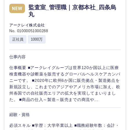
倉庫・運輸・物流
監査室_管理職｜京都本社_四条烏
転勤なし
海外勤務あり
技術職（IT）、Webサービス・制作、ゲーム
コンサル
丸
タント
技術職（モノづくり）
小売・通販・外食
年間休日120日以
アークレイ株式会社
フルリモート
上
No. 01000051000288
専門職
金融専門職
正社員
1000万
IT・通信
完全週休2日制
社宅・家賃補助有
技術職
メディカル
（IT）、
仕事内容
Webサー
WEBサービス
ビス・制
不動産専門職
仕事概要 ■アークレイグループは世界120か国以上に医療
作、ゲー
ム
検査機器や診断薬を販売するグローバルヘルスケアカンパ
コンサル・シンクタンク
建設・施工管理
ニーです。 ■2020年に欧州6か国に販売拠点・製造拠点を
新規設立し、これまでのアジアやアメリカ市場に加え、欧
技術職
広告・宣伝・印刷
州各国での自社販売エリアの拡大を実現してまいりまし
（モノづ
事務職
くり）
た。 ■商品の仕入～製造～販売までの商流や...
その他
マスメディア
金融専門
経験・資格
職
必須スキル ■学歴：大学卒業以上 ■職務経験年数：会計・
エンターテイメント