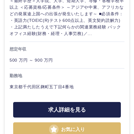
＜最終学歴＞大学院、大学、短期大学、専修・各種学校卒
以上 ＜応募資格/応募条件＞ ～アジアや中東、アフリカな
どの発展途上国への出張が発生いたします～ ■必須条件：
・英語力(TOEIC(R)テスト600点以上、英文契約読解力)
・上記満たしたうえで下記何らかの関連業務経験 バック
オフィス経験(財務・経理・人事労務)／...
想定年収
500 万円 ～ 900 万円
勤務地
東京都千代田区麹町五丁目4番地
求人詳細を見る
お気に入り