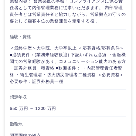
業務内容： 営業拠点の事務・コンプライアンスに係る責
鹿児島県
沖縄県
任者として内部管理業務に従事いただきます。 内部管理
責任者とは営業責任者と協力しながら、営業拠点の守りの
要として顧客本位の業務運営を牽引する役...
経験・資格
＜最終学歴＞大学院、大学卒以上 ＜応募資格/応募条件＞
■必須要件：(業務未経験歓迎) 下記いずれも必須 ・金融機
関での営業経験があり、コミュニケーション能力のある方
・証券外務員一種資格 ■歓迎条件： ・内部管理責任者資
格 ・衛生管理者・防火防災管理者二種資格 ＜必要資格＞
必要条件：証券外務員一種
想定年収
650 万円 ～ 1200 万円
勤務地
関西圏内の拠点