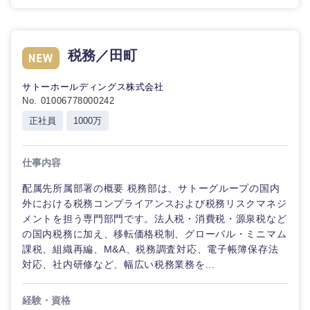
鳥取県
島根県
岡山県
広島県
税務／田町
山口県
徳島県
サトーホールディングス株式会社
No. 01006778000242
香川県
愛媛県
正社員
1000万
高知県
仕事内容
配属先所属部署の概要 税務部は、サトーグループの国内
外における税務コンプライアンスおよび税務リスクマネジ
メントを担う専門部門です。法人税・消費税・源泉税など
の国内税務に加え、移転価格税制、グローバル・ミニマム
課税、組織再編、M&A、税務調査対応、電子帳簿保存法
対応、社内研修など、幅広い税務業務を...
経験・資格