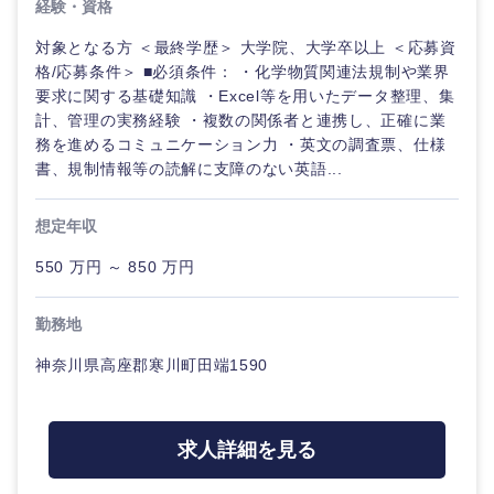
経験・資格
対象となる方 ＜最終学歴＞ 大学院、大学卒以上 ＜応募資
格/応募条件＞ ■必須条件： ・化学物質関連法規制や業界
要求に関する基礎知識 ・Excel等を用いたデータ整理、集
計、管理の実務経験 ・複数の関係者と連携し、正確に業
務を進めるコミュニケーション力 ・英文の調査票、仕様
書、規制情報等の読解に支障のない英語...
想定年収
550 万円 ～ 850 万円
勤務地
神奈川県高座郡寒川町田端1590
甲信越・北陸
求人詳細を見る
新潟県
富山県