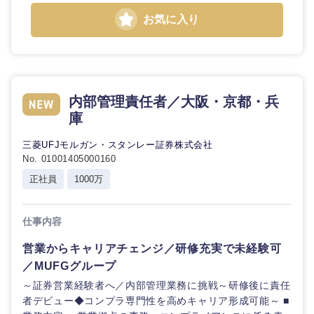
お気に入り
内部管理責任者／大阪・京都・兵
庫
三菱UFJモルガン・スタンレー証券株式会社
No. 01001405000160
九州・沖縄
正社員
1000万
福岡県
佐賀県
仕事内容
長崎県
熊本県
営業からキャリアチェンジ／研修充実で未経験可
／MUFGグループ
大分県
宮崎県
～証券営業経験者へ／内部管理業務に挑戦～研修後に責任
者デビュー◆コンプラ専門性を高めキャリア形成可能～ ■