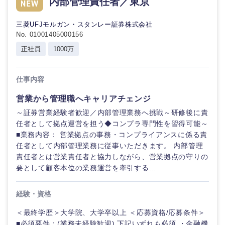
内部管理責任者／東京
三菱UFJモルガン・スタンレー証券株式会社
選択する
選択する
選択する
選択する
No. 01001405000156
正社員
1000万
仕事内容
営業から管理職へキャリアチェンジ
～証券営業経験者歓迎／内部管理業務へ挑戦～研修後に責
任者として拠点運営を担う◆コンプラ専門性を習得可能～
■業務内容： 営業拠点の事務・コンプライアンスに係る責
任者として内部管理業務に従事いただきます。 内部管理
責任者とは営業責任者と協力しながら、営業拠点の守りの
要として顧客本位の業務運営を牽引する...
経験・資格
＜最終学歴＞大学院、大学卒以上 ＜応募資格/応募条件＞
■必須要件：(業務未経験歓迎) 下記いずれも必須 ・金融機