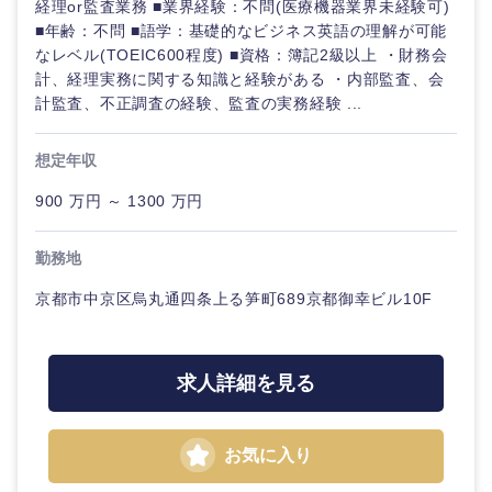
経理or監査業務 ■業界経験：不問(医療機器業界未経験可)
メディカ
■年齢：不問 ■語学：基礎的なビジネス英語の理解が可能
ル
なレベル(TOEIC600程度) ■資格：簿記2級以上 ・財務会
法律・特許事務所・監査法人
計、経理実務に関する知識と経験がある ・内部監査、会
不動産専
計監査、不正調査の経験、監査の実務経験 ...
門職
人材・アウトソーシング
想定年収
建設・施
関東地方
工管理
サービス
900 万円 ～ 1300 万円
茨城県
栃木県
事務職
その他
勤務地
群馬県
埼玉県
その他
京都市中京区烏丸通四条上る笋町689京都御幸ビル10F
千葉県
東京都
求人詳細を見る
神奈川県
お気に入り