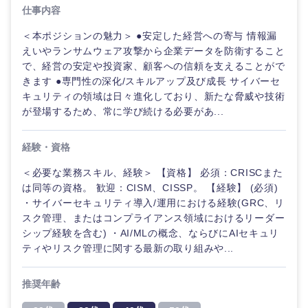
仕事内容
＜本ポジションの魅力＞ ●安定した経営への寄与 情報漏
えいやランサムウェア攻撃から企業データを防衛すること
で、経営の安定や投資家、顧客への信頼を支えることがで
きます ●専門性の深化/スキルアップ及び成長 サイバーセ
キュリティの領域は日々進化しており、新たな脅威や技術
が登場するため、常に学び続ける必要があ...
経験・資格
＜必要な業務スキル、経験＞ 【資格】 必須：CRISCまた
は同等の資格。 歓迎：CISM、CISSP。 【経験】 (必須)
・サイバーセキュリティ導入/運用における経験(GRC、リ
ご希望の職種を選択してください
ご希望の職種を選択してください
ご希望の業界を選択してください
ご希望の勤務地を選択してください
ご希望条件を入力ください
スク管理、またはコンプライアンス領域におけるリーダー
シップ経験を含む) ・AI/MLの概念、ならびにAIセキュリ
ティやリスク管理に関する最新の取り組みや...
経営企
経営企画・事業企画
商社・卸
北海道・東北地方
画・事業
すべての経営企画・事業企
希望年収
企画
画
推奨年齢
経営ボード
北海道
青森県
エネルギー・資源・環境