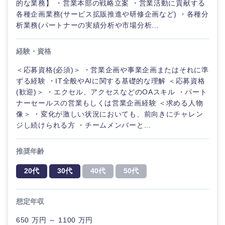
的な業務】 ・営業本部の戦略立案 ・営業活動に貢献する
各種企画業務(サービス拡販推進や研修企画など) ・各種分
析業務(パートナーの実績分析や市場分析...
経験・資格
＜応募資格(必須)＞ ・営業企画や事業企画またはそれに準
ずる経験 ・IT全般やAIに関する基礎的な理解 ＜応募資格
(歓迎)＞ ・エクセル、アクセスなどのOAスキル ・パート
ナーセールスの営業もしくは営業企画経験 ＜求める人物
像＞ ・変化が激しい状況においても、前向きにチャレン
ジし続けられる方 ・チームメンバーと...
推奨年齢
20代
30代
40代
50代
想定年収
650 万円 ～ 1100 万円