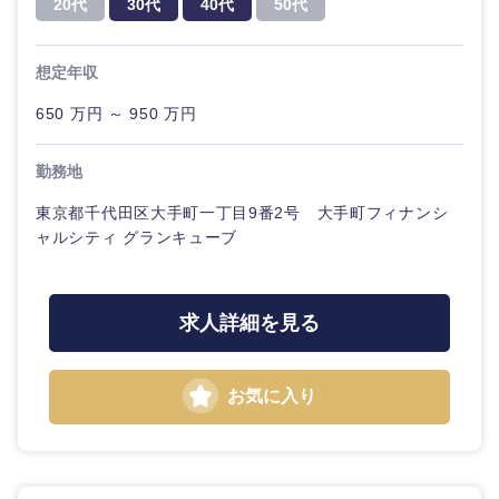
20代
30代
40代
50代
20代
30代
経営ボー
事業企画・事業開発
管理
推奨年齢
ド
秋田県
岩手県
自動車・機械・船舶
想定年収
40代
50代
事業管理
SCM
管
宮城県
山形県
理
650 万円 ～ 950 万円
電気・電子・半導体
人事
新規事業企画・立上げ
福島県
SCM
勤務地
素材・化学・金属
フリーワード
マーケティング
M&A・事業投資
東京都千代田区大手町一丁目9番2号 大手町フィナンシ
人事
ャルシティ グランキューブ
営業
食品・化粧品・アパレル・消費財
こだわり条件を入力ください
経営企画
マーケテ
ィング
サービス
急募
第二新卒
メディカル・ヘルスケア・ライフサイエンス
求人詳細を見る
政策渉外
営業
クリエイティブ
スタートアップ企
その他企画業務
金融
上場企業
お気に入り
業
サービス
コンサルタント
建設・不動産
外資系企業
英語を活かす
クリエイ
専門職
ティブ