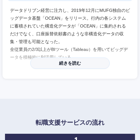
データドリブン経営に注力し、2019年12月にMUFG独自のビ
ッグデータ基盤「OCEAN」をリリース。行内の各システム
近畿地方
に蓄積されていた構造化データが「OCEAN」に集約される
だけでなく、口座振替依頼書のような非構造化データの収
集・管理も可能となった。
滋賀県
京都府
全従業員の2/3以上がBIツール（Tableau）を用いてビッグデ
ータを積極的に利活用している。
大阪府
兵庫県
続きを読む
2025年度の人事制度改定では一般職と総合職を統合予定。
奈良県
和歌山県
「プロフェッショナル職」として、コース区分にとらわれず
実力本位・職務重視で挑戦可能に。
また、2024年4月には「資格Ex」をプロフェッショナル職の
一資格として新設。特定の業務領域をまたぐ人事異動が発生
しないため、自律的なキャリア形成が実現できる。
多様なキャリア観・働き方に合わせた柔軟なキャリアパスを
転職支援サービスの流れ
選択できる環境づくりが進められている。