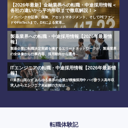
【2026年最新】金融業界への転職・中途採用情報＜
各社の違いから平均年収まで徹底解説！＞
メガバンクや証券、保険、アセットマネジメント、そしてPEファン
ドやFinTechまで。DXによる変革...
製薬業界への転職・中途採用情報【2026年最新情
報】
製薬企業に転職決定実績を擁するエリートネットワークが、製薬業界
の全体像から仕事内容、採用動向から選考...
ITエンジニアの転職・中途採用情報【2026年最新情
報】
IT業界に限らず あらゆる業界の企業が積極採用中 ハイクラス高年収
求人からエンジニア未経験の方向け...
転職体験記