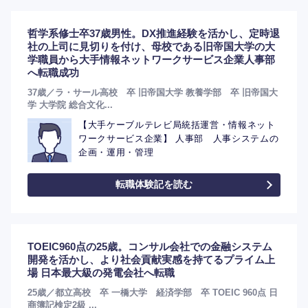
哲学系修士卒37歳男性。DX推進経験を活かし、定時退
社の上司に見切りを付け、母校である旧帝国大学の大
学職員から大手情報ネットワークサービス企業人事部
へ転職成功
37歳／ラ・サール高校 卒 旧帝国大学 教養学部 卒 旧帝国大
学 大学院 総合文化...
【大手ケーブルテレビ局統括運営・情報ネット
ワークサービス企業】 人事部 人事システムの
企画・運用・管理
転職体験記を読む
TOEIC960点の25歳。コンサル会社での金融システム
開発を活かし、より社会貢献実感を持てるプライム上
場 日本最大級の発電会社へ転職
25歳／都立高校 卒 一橋大学 経済学部 卒 TOEIC 960点 日
商簿記検定2級 ...