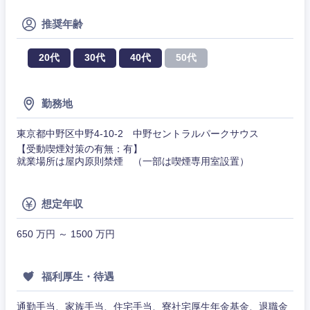
推奨年齢
20代
30代
40代
50代
勤務地
東京都中野区中野4-10-2 中野セントラルパークサウス
【受動喫煙対策の有無：有】
就業場所は屋内原則禁煙 （一部は喫煙専用室設置）
甲信越・北陸
新潟県
富山県
想定年収
650 万円 ～ 1500 万円
石川県
福井県
福利厚生・待遇
山梨県
長野県
通勤手当、家族手当、住宅手当、寮社宅厚生年金基金、退職金