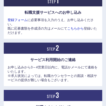
近年は中途採用を積極的に行っており、高い人間力とスキ
ル・専門性を有するプロフェッショナル人材を強く求めてい
転職支援サービスへの
お申し込み
る。
登録フォーム
に必要事項を入力のうえ、お申し込みくださ
職種によっては金融機関未経験者も歓迎しており、同行に新
い。
しい知見をもたらす人材を広く募集中。
既に応募書類を作成済の方はメールにて
こちらから
登録いた
だけます。
※（株）エリートネットワークHPにインタビューを掲載して
おります。是非ご覧ください。
●株式会社三菱UFJフィナンシャル・グループ 執行役常務 グ
サービス利用開始の
ご連絡
ループCAO 兼 監査部長（当時）：吉藤 茂氏、株式会社三菱
お申し込みから3～4営業日以内に、電話かメールにて連絡を
UFJ銀行 監査部 監査グループ 次長：平野 哲也氏
いたします。
https://www.elite-network.co.jp/interview_kigyo/116.html
※求人状況によっては、転職カウンセラーとの面談・相談サ
●執行役員 システム本部長 兼 CISO：亀田 浩樹氏
ービスの提供が難しい場合もございます。
https://www.elite-network.co.jp/interview_kigyo/120.html
●執行役員 ソリューションプロダクツ部長：小野寺 雅史（ま
さし）氏、ソリューションプロダクツ部 企画グループ 次
長：坂本 大（まさる）氏