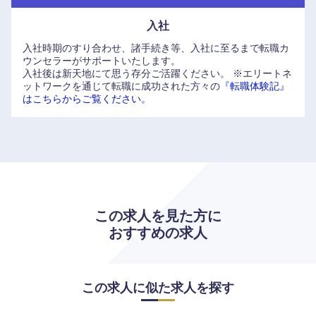
入社
入社時期のすり合わせ、諸手続き等、入社に至るまで転職カ
ウンセラーがサポートいたします。
九州・沖縄
入社後は新天地にて思う存分ご活躍ください。
※エリートネ
ットワークを通じて転職に成功された方々の
『転職体験記』
はこちらからご覧ください。
福岡県
佐賀県
長崎県
熊本県
大分県
宮崎県
この求人を見た方に
鹿児島県
沖縄県
おすすめの求人
この求人に似た求人を探す