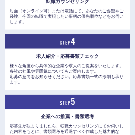
転職カウンセリング
https://www.elite-network.co.jp/interview_kigyo/122.html
中国・四国地方
対面（オンライン可）または電話にて、あなたのご要望やご
●サステナブルビジネス部 業務推進グループ 次長：太田 悟史
経験、今回の転職で実現したい事柄の優先順位などをお伺い
氏、サステナブルビジネス部 企画開発グループ 次長：小野
します。
鳥取県
島根県
寺 真理氏
https://www.elite-network.co.jp/interview_kigyo/mufg-
sustainable.html
岡山県
広島県
求人紹介・応募書類
チェック
山口県
徳島県
様々な角度から具体的な企業や求人のご提案をいたします。
各社の社風や雰囲気についてもご案内します。
香川県
愛媛県
応募の意向をお知らせください。応募書類一式の添削も承り
ます。
高知県
企業への推薦・書類選考
応募先が決まりましたら、転職カウンセリングにてお伺いし
た内容をもとに、書類選考を通過すべく作成した魅力的な