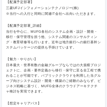
【配属予定部署】
素材・化学・金属
フリーワード
マーケティング
M&A・事業投資
三菱UFJインフォメーションテクノロジー(株)
人事
※当行への入行と同時に関連IT会社へ出向いただきます。
営業
食品・化粧品・アパレル・消費財
マーケテ
経営企画
こだわり条件を入力ください
ィング
【配属予定部署_詳細】
サービス
当行を中心に、MUFG各社のシステム企画・設計・開発・
メディカル・ヘルスケア・ライフサイエンス
政策渉外
急募
第二新卒
営業
移行・保守管理を担う他、システム関連のコンサルティン
クリエイティブ
グ・教育研修等も行います。近年は地方銀行への銀行基幹シ
その他企画業務
ステムパッケージの提供も手掛けています。
金融
スタートアップ企
サービス
上場企業
業
コンサルタント
【魅力・やりがい】
クリエイ
建設・不動産
日本最大・世界有数の金融グループならではの大規模プロジ
ティブ
外資系企業
英語を活かす
専門職
ェクトに、企画・要件定義から移行・保守に至る全工程で携
わることが可能です。パブリッククラウドを利用した当グル
倉庫・運輸・物流
コンサル
技術職（IT）、Webサービス・制作、ゲーム
転勤なし
海外勤務あり
ープ向けシステム設計・開発・構築のご経験のみならず、ビ
タント
ジネス戦略に基づく、MUFG全体のクラウドアーキテクチ
技術職（モノづくり）
小売・通販・外食
ャ検討を実現できます。
年間休日120日以
専門職
フルリモート
上
金融専門職
【想定キャリアパス】
IT・通信
技術職