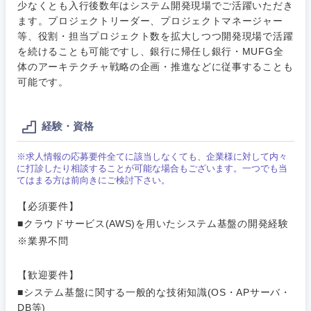
少なくとも入行後数年はシステム開発現場でご活躍いただき
完全週休2日制
社宅・家賃補助有
（IT）、
メディカル
ます。プロジェクトリーダー、プロジェクトマネージャー
Webサー
ビス・制
WEBサービス
等、役割・担当プロジェクト数を拡大しつつ開発現場で活躍
作、ゲー
を続けることも可能ですし、銀行に帰任し銀行・MUFG全
不動産専門職
ム
体のアーキテクチャ戦略の企画・推進などに従事することも
コンサル・シンクタンク
可能です。
建設・施工管理
技術職
（モノづ
広告・宣伝・印刷
くり）
事務職
経験・資格
金融専門
その他
※求人情報の応募要件全てに該当しなくても、企業様に対して内々
マスメディア
関東地方
職
に打診したり相談することが可能な場合もございます。一つでも当
てはまる方は前向きにご検討下さい。
茨城県
栃木県
エンターテイメント
メディカ
【必須要件】
ル
■クラウドサービス(AWS)を用いたシステム基盤の開発経験
群馬県
埼玉県
※業界不問
法律・特許事務所・監査法人
不動産専
門職
【歓迎要件】
千葉県
東京都
人材・アウトソーシング
■システム基盤に関する一般的な技術知識(OS・APサーバ・
建設・施
DB等)