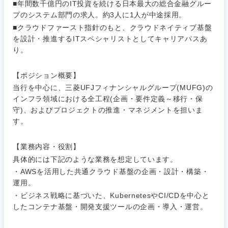
■年間数千億円のIT投資を続ける日本最大の総合金融グルー
プのシステム部門の求人。約3人に1人が中途採用。
■クラウドファースト指針のもと、クラウドネイティブ基盤
を設計・推進するITスペシャリストとしてキャリアパスあ
り。
【ポジション概要】
ご希望条件を入力ください
ご希望の職種を選択してください
ご希望の職種を選択してください
ご希望の業界を選択してください
ご希望の勤務地を選択してください
当行を中心に、三菱UFJフィナンシャルグループ(MUFG)の
インフラ領域における全工程(企画・要件定義～移行・保
守)、およびプロジェクトの推進・マネジメントを担いま
経営企
経営企画・事業企画
商社・卸
北海道・東北地方
す。
画・事業
すべての経営企画・事業企
希望年収
企画
画
経営ボード
北海道
青森県
エネルギー・資源・環境
【業務内容・役割】
20代
30代
経営ボー
具体的には下記のような業務を想定しています。
事業企画・事業開発
管理
推奨年齢
ド
・AWSを活用した共通クラウド基盤の企画・設計・構築・
秋田県
岩手県
自動車・機械・船舶
運用。
40代
50代
事業管理
SCM
管理
・ビジネス戦略に基づいた、KubernetesやCI/CDを中心と
宮城県
山形県
したコンテナ基盤・開発支援ツールの企画・導入・運営。
電気・電子・半導体
人事
新規事業企画・立上げ
SCM
福島県