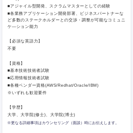
工管理
神奈川県
■アジャイル型開発、スクラムマスターとしての経験
サービス
■各業務アプリケーション開発部署、ビジネスパートナーな
事務職
ど多数のステークホルダーとの交渉・調整が可能なコミュニ
その他
ケ―ション能力
その他
【必須な英語力】
不要
【資格】
■基本技術技術者試験
■応用情報技術者試験
■各種ベンダー資格(AWS/Redhat/Oracle/IBM)
※いずれも歓迎要件
【学歴】
大学、大学院(修士)、大学院(博士)
※更なる詳細事項はカウンセリング（面談）時にお伝えします。