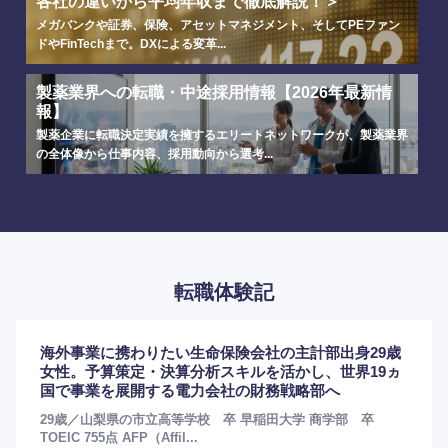
各社の違いから平均年収まで徹底解説！＞
メガバンクや証券、保険、アセットマネジメント、そしてPEファン
ドやFinTechまで。DXによる変革...
製薬業界への転職・中途採用情報【2026年最新情
報】
製薬企業に転職決定実績を擁するエリートネットワークが、製薬業界
の全体像から仕事内容、採用動向から選考...
選択する
選択する
選択する
選択する
転職体験記
海外事業に携わりたい生命保険会社の主計部出身29歳
女性。予算策定・決算分析スキルを活かし、世界19ヵ
国で事業を展開する電力会社の財務戦略部へ
29歳／山梨県の市立高等学校 卒 早稲田大学 商学部 卒
TOEIC 755点 AFP（Affil...