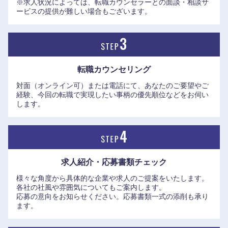
※求人状況によっては、転職カウンセラーとの面談・相談サ
●執行役員 システム本部長 兼 CISO：亀田 浩樹氏
ービスの提供が難しい場合もございます。
https://www.elite-network.co.jp/interview_kigyo/120.html
滋賀県
京都府
●執行役員 ソリューションプロダクツ部長：小野寺 雅史（ま
さし）氏、ソリューションプロダクツ部 企画グループ 次
大阪府
兵庫県
長：坂本 大（まさる）氏
転職カウンセリング
https://www.elite-network.co.jp/interview_kigyo/122.html
奈良県
和歌山県
対面（オンライン可）または電話にて、あなたのご要望やご
●サステナブルビジネス部 業務推進グループ 次長：太田 悟史
経験、今回の転職で実現したい事柄の優先順位などをお伺い
氏、サステナブルビジネス部 企画開発グループ 次長：小野
します。
寺 真理氏
https://www.elite-network.co.jp/interview_kigyo/mufg-
sustainable.html
求人紹介・応募書類
チェック
様々な角度から具体的な企業や求人のご提案をいたします。
各社の社風や雰囲気についてもご案内します。
応募の意向をお知らせください。応募書類一式の添削も承り
ます。