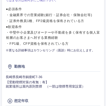
てはまる方は前向きにご検討下さい。
食品・化粧品・アパレル・消費財
マーケテ
経営企画
こだわり条件を入力ください
ィング
●必須条件
サービス
メディカル・ヘルスケア・ライフサイエンス
・金融業界での営業経験(銀行・証券会社・保険会社等)
政策渉外
急募
第二新卒
営業
・証券外務員1種、FP2級資格を保有されている方
クリエイティブ
●歓迎条件
その他企画業務
金融
スタートアップ企
サービス
上場企業
・中堅中小企業及びオーナーや不動産を多く保有する個人富
業
コンサルタント
裕層のお客さまへ対する業務経験
クリエイ
建設・不動産
・FP1級、CFP資格を保有されている方
ティブ
外資系企業
英語を活かす
専門職
※更なる詳細事項はカウンセリング（面談）時にお伝えします。
倉庫・運輸・物流
コンサル
技術職（IT）、Webサービス・制作、ゲーム
転勤なし
海外勤務あり
タント
勤務地
技術職（モノづくり）
小売・通販・外食
年間休日120日以
専門職
フルリモート
長崎県長崎市銅座町7-36
上
【受動喫煙対策の有無：有】
金融専門職
IT・通信
就業場所は屋内原則禁煙 （一部は喫煙専用室設置）
技術職
完全週休2日制
社宅・家賃補助有
（IT）、
メディカル
Webサー
ビス・制
WEBサービス
想定年収
作、ゲー