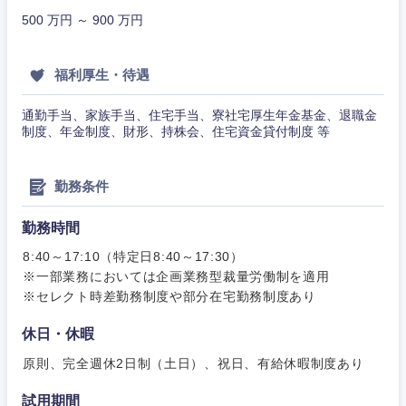
不動産専門職
ム
500 万円 ～ 900 万円
コンサル・シンクタンク
関東地方
建設・施工管理
技術職
（モノづ
福利厚生・待遇
広告・宣伝・印刷
くり）
茨城県
栃木県
事務職
通勤手当、家族手当、住宅手当、寮社宅厚生年金基金、退職金
制度、年金制度、財形、持株会、住宅資金貸付制度 等
金融専門
その他
群馬県
埼玉県
マスメディア
職
勤務条件
千葉県
東京都
エンターテイメント
メディカ
ル
勤務時間
神奈川県
法律・特許事務所・監査法人
8:40～17:10（特定日8:40～17:30）
不動産専
門職
※一部業務においては企画業務型裁量労働制を適用
※セレクト時差勤務制度や部分在宅勤務制度あり
人材・アウトソーシング
建設・施
休日・休暇
工管理
サービス
原則、完全週休2日制（土日）、祝日、有給休暇制度あり
事務職
試用期間