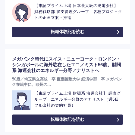
【東証プライム上場 日本最大級の発電会社】
財務戦略部 収支管理グループ 各種プロジェク
トの企画立案・推進
転職体験記を読む
メガバンク時代にスイス・ニューヨーク・ロンドン・
シンガポールに海外駐在したエコノミスト56歳。財閥
系 海運会社のエネルギー分野アナリストへ
56歳／埼玉県立高校 卒 慶應義塾大学 経済学部 卒 メガバン
ク在籍中に、欧州の...
【東証プライム上場 財閥系 海運会社】 調査グ
ループ エネルギー分野のアナリスト（週5日
フル出社の契約社員）
転職体験記を読む