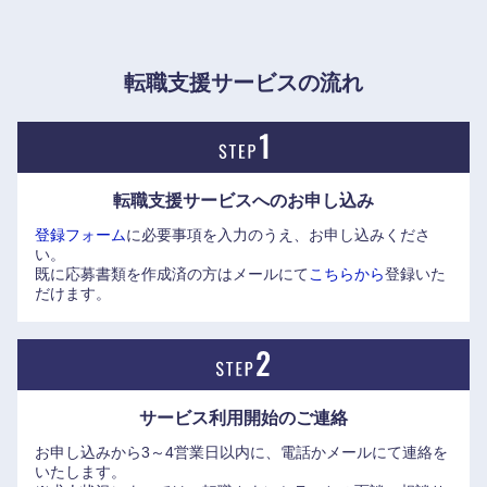
一資格として新設。特定の業務領域をまたぐ人事異動が発生
しないため、自律的なキャリア形成が実現できる。
多様なキャリア観・働き方に合わせた柔軟なキャリアパスを
転職支援サービスの流れ
選択できる環境づくりが進められている。
近年は中途採用を積極的に行っており、高い人間力とスキ
ル・専門性を有するプロフェッショナル人材を強く求めてい
転職支援サービスへの
お申し込み
る。
登録フォーム
に必要事項を入力のうえ、お申し込みくださ
職種によっては金融機関未経験者も歓迎しており、同行に新
い。
しい知見をもたらす人材を広く募集中。
既に応募書類を作成済の方はメールにて
こちらから
登録いた
だけます。
※（株）エリートネットワークHPにインタビューを掲載して
おります。是非ご覧ください。
●株式会社三菱UFJフィナンシャル・グループ 執行役常務 グ
サービス利用開始の
ご連絡
ループCAO 兼 監査部長（当時）：吉藤 茂氏、株式会社三菱
お申し込みから3～4営業日以内に、電話かメールにて連絡を
UFJ銀行 監査部 監査グループ 次長：平野 哲也氏
いたします。
近畿地方
https://www.elite-network.co.jp/interview_kigyo/116.html