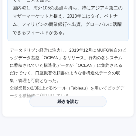
国内421、海外105の拠点を持ち、特にアジアを第二の
マザーマーケットと捉え、2013年にはタイ、ベトナ
ム、フィリピンの商業銀行へ出資。グローバルに活躍
できるフィールドがある。
データドリブン経営に注力し、2019年12月にMUFG独自のビ
ッグデータ基盤「OCEAN」をリリース。行内の各システム
東海地方
に蓄積されていた構造化データが「OCEAN」に集約される
だけでなく、口座振替依頼書のような非構造化データの収
集・管理も可能となった。
岐阜県
静岡県
全従業員の2/3以上がBIツール（Tableau）を用いてビッグデ
ータを積極的に利活用している。
愛知県
三重県
続きを読む
2025年度の人事制度改定では一般職と総合職を統合予定。
「プロフェッショナル職」として、コース区分にとらわれず
実力本位・職務重視で挑戦可能に。
また、2024年4月には「資格Ex」をプロフェッショナル職の