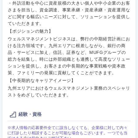
・外訪活動を中心に資産規模の大きい個人や中小企業のお客
さまを担当し、資金調達、事業承継・資産承継・資産運用な
どに関する幅広いニーズに対して、ソリューションを提供し
ていただきます。
ご希望条件を入力ください
ご希望の職種を選択してください
ご希望の職種を選択してください
ご希望の業界を選択してください
ご希望の勤務地を選択してください
【ポジションの魅力】
ウェルスマネジメントビジネスは、弊行の中期経営計画にお
ける注力領域です。九州エリアに根差しながら、銀行の商
経営企
経営企画・事業企画
商社・卸
北海道・東北地方
画・事業
すべての経営企画・事業企
希望年収
品・サービスに加え、信託、証券など、MUFGグループの
企画
画
総力を結集し、時には外部組織とも連携して高度なソリュー
経営ボード
北海道
青森県
エネルギー・資源・環境
ションを提供し、お客さまの中長期的な事業戦略や資本政
20代
30代
経営ボー
策、ファミリーの発展に貢献してくことができます。
事業企画・事業開発
管理
推奨年齢
ド
【中長期的なキャリアイメージ】
秋田県
岩手県
自動車・機械・船舶
九州エリアにおけるウェルスマネジメント業務のスペシャリ
40代
50代
事業管理
SCM
管理
ストをめざしていただきます。
宮城県
山形県
電気・電子・半導体
人事
新規事業企画・立上げ
SCM
経験・資格
福島県
素材・化学・金属
フリーワード
マーケティング
M&A・事業投資
人事
※求人情報の応募要件全てに該当しなくても、企業様に対して内々
に打診したり相談することが可能な場合もございます。一つでも当
営業