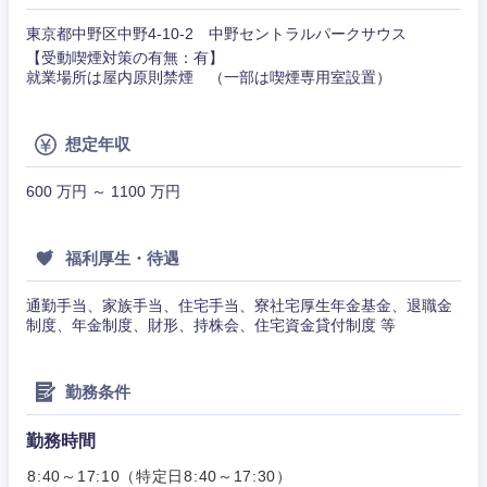
東京都中野区中野4-10-2 中野セントラルパークサウス
【受動喫煙対策の有無：有】
就業場所は屋内原則禁煙 （一部は喫煙専用室設置）
想定年収
600 万円 ～ 1100 万円
甲信越・北陸
福利厚生・待遇
新潟県
富山県
通勤手当、家族手当、住宅手当、寮社宅厚生年金基金、退職金
制度、年金制度、財形、持株会、住宅資金貸付制度 等
石川県
福井県
勤務条件
山梨県
長野県
勤務時間
8:40～17:10（特定日8:40～17:30）