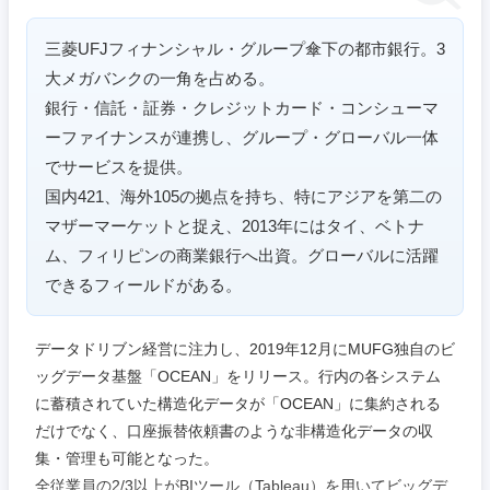
三菱UFJフィナンシャル・グループ傘下の都市銀行。3
大メガバンクの一角を占める。
銀行・信託・証券・クレジットカード・コンシューマ
ーファイナンスが連携し、グループ・グローバル一体
でサービスを提供。
国内421、海外105の拠点を持ち、特にアジアを第二の
マザーマーケットと捉え、2013年にはタイ、ベトナ
ム、フィリピンの商業銀行へ出資。グローバルに活躍
できるフィールドがある。
データドリブン経営に注力し、2019年12月にMUFG独自のビ
ッグデータ基盤「OCEAN」をリリース。行内の各システム
に蓄積されていた構造化データが「OCEAN」に集約される
だけでなく、口座振替依頼書のような非構造化データの収
集・管理も可能となった。
全従業員の2/3以上がBIツール（Tableau）を用いてビッグデ