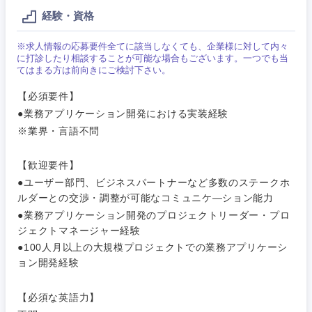
完全週休2日制
社宅・家賃補助有
（IT）、
メディカル
経験・資格
Webサー
ビス・制
WEBサービス
作、ゲー
※求人情報の応募要件全てに該当しなくても、企業様に対して内々
不動産専門職
ム
に打診したり相談することが可能な場合もございます。一つでも当
てはまる方は前向きにご検討下さい。
コンサル・シンクタンク
建設・施工管理
技術職
【必須要件】
（モノづ
●業務アプリケーション開発における実装経験
広告・宣伝・印刷
くり）
事務職
※業界・言語不問
関東地方
金融専門
その他
マスメディア
職
【歓迎要件】
●ユーザー部門、ビジネスパートナーなど多数のステークホ
茨城県
栃木県
ルダーとの交渉・調整が可能なコミュニケ―ション能力
エンターテイメント
メディカ
ル
●業務アプリケーション開発のプロジェクトリーダー・プロ
群馬県
埼玉県
ジェクトマネージャー経験
法律・特許事務所・監査法人
不動産専
●100人月以上の大規模プロジェクトでの業務アプリケーシ
門職
ョン開発経験
千葉県
東京都
人材・アウトソーシング
建設・施
【必須な英語力】
神奈川県
工管理