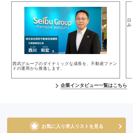
日
み
西武グループのダイナミックな成長を、不動産ファン
ドの運用から推進します。
企業インタビュー一覧はこちら
お気に入り求人リストを見る