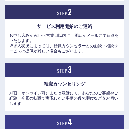
※（株）エリートネットワークHPにインタビューを掲載して
おります。是非ご覧ください。
●株式会社三菱UFJフィナンシャル・グループ 執行役常務 グ
サービス利用開始の
ご連絡
ループCAO 兼 監査部長（当時）：吉藤 茂氏、株式会社三菱
お申し込みから3～4営業日以内に、電話かメールにて連絡を
UFJ銀行 監査部 監査グループ 次長：平野 哲也氏
いたします。
https://www.elite-network.co.jp/interview_kigyo/116.html
※求人状況によっては、転職カウンセラーとの面談・相談サ
●執行役員 システム本部長 兼 CISO：亀田 浩樹氏
ービスの提供が難しい場合もございます。
https://www.elite-network.co.jp/interview_kigyo/120.html
●執行役員 ソリューションプロダクツ部長：小野寺 雅史（ま
さし）氏、ソリューションプロダクツ部 企画グループ 次
長：坂本 大（まさる）氏
転職カウンセリング
https://www.elite-network.co.jp/interview_kigyo/122.html
対面（オンライン可）または電話にて、あなたのご要望やご
●サステナブルビジネス部 業務推進グループ 次長：太田 悟史
経験、今回の転職で実現したい事柄の優先順位などをお伺い
氏、サステナブルビジネス部 企画開発グループ 次長：小野
します。
寺 真理氏
https://www.elite-network.co.jp/interview_kigyo/mufg-
中国・四国地方
sustainable.html