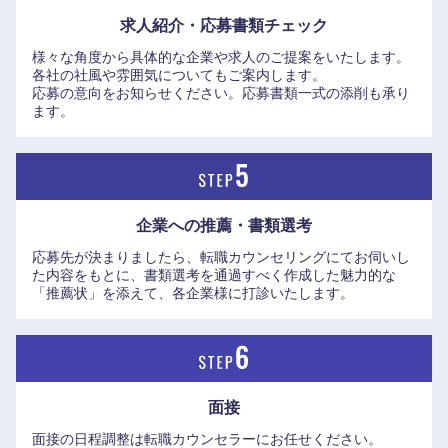
求人紹介・応募書類
チェック
鳥取県
島根県
様々な角度から具体的な企業や求人のご提案をいたします。
各社の社風や雰囲気についてもご案内します。
岡山県
広島県
応募の意向をお知らせください。応募書類一式の添削も承り
ます。
山口県
徳島県
香川県
愛媛県
企業への推薦・書類選考
高知県
応募先が決まりましたら、転職カウンセリングにてお伺いし
た内容をもとに、書類選考を通過すべく作成した魅力的な
「推薦状」を添えて、各企業様に打診いたします。
面接
面接の日程調整は転職カウンセラーにお任せください。