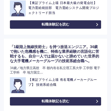
【東証プライム上場 日本最大級の発電会社】
電力需給統括部 電力需給システム開発プロジ
ェクトリード担当
転職体験記を読む
「1級陸上無線技術士」を持つ放送エンジニア。34歳
で抱いた危機感を機に、特殊な業界経験の言語化に苦
戦するも、自分一人では届かないと諦めていた世界的
な大手電機メーカーグループの技術系総合職へ。
34歳／地方県立高校 卒 都内有名私立理工系大学 工学部 電子
工学科 卒 地方国立...
【東証プライム上場 有名電機メーカーグルー
プ】 技術系総合職
転職体験記を読む
選択する