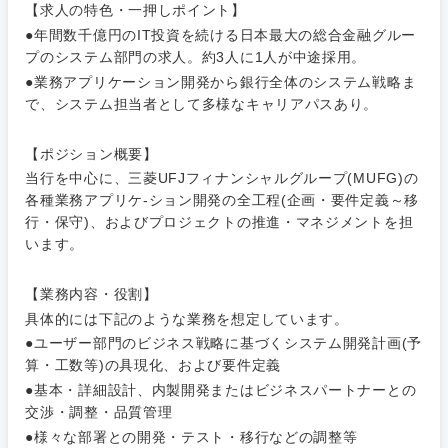
【求人の特色・一押しポイント】
●年間数千億円のIT投資を続ける日本最大の総合金融グルー
プのシステム部門の求人。約3人に1人が中途採用。
●業務アプリケーション開発から銀行全体のシステム戦略ま
で、システム担当者として多様なキャリアパスあり。
ご希望条件を入力ください
ご希望の職種を選択してください
ご希望の職種を選択してください
ご希望の業界を選択してください
ご希望の勤務地を選択してください
【ポジション概要】
当行を中心に、三菱UFJフィナンシャルグループ(MUFG)の
各種業務アプリケ-ション開発の全工程(企画・要件定義～移
経営企
経営企画・事業企画
商社・卸
北海道・東北地方
行・保守)、およびプロジェクトの推進・マネジメントを担
画・事業
すべての経営企画・事業企
希望年収
います。
企画
画
経営ボード
北海道
青森県
エネルギー・資源・環境
【業務内容・役割】
20代
30代
経営ボー
事業企画・事業開発
管理
具体的には下記のような業務を想定しています。
推奨年齢
ド
秋田県
岩手県
自動車・機械・船舶
●ユーザー部門のビジネス戦略に基づくシステム開発計画(予
40代
50代
事業管理
算・工数等)の具現化、および要件定義
SCM
管理
宮城県
山形県
●基本・詳細設計、内製開発またはビジネスパートナーとの
電気・電子・半導体
交渉・調整・品質管理
人事
新規事業企画・立上げ
SCM
●様々な部署との開発・テスト・移行などの調整等
福島県