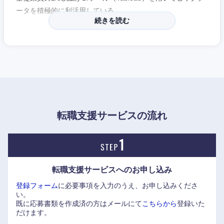
ータを積極的に利活用している。
近畿地方
続きを読む
2025年度の人事制度改定では一般職と総合職を統合予定。
滋賀県
京都府
「プロフェッショナル職」として、コース区分にとらわれず
実力本位・職務重視で挑戦可能に。
大阪府
兵庫県
また、2024年4月には「資格Ex」をプロフェッショナル職の
一資格として新設。特定の業務領域をまたぐ人事異動が発生
しないため、自律的なキャリア形成が実現できる。
奈良県
和歌山県
多様なキャリア観・働き方に合わせた柔軟なキャリアパスを
転職支援サービスの流れ
選択できる環境づくりが進められている。
近年は中途採用を積極的に行っており、高い人間力とスキ
ル・専門性を有するプロフェッショナル人材を強く求めてい
転職支援サービスへの
お申し込み
る。
登録フォーム
に必要事項を入力のうえ、お申し込みくださ
職種によっては金融機関未経験者も歓迎しており、同行に新
い。
しい知見をもたらす人材を広く募集中。
既に応募書類を作成済の方はメールにて
こちらから
登録いた
だけます。