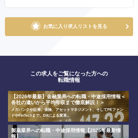
お気に入り求人リストを見る
この求人をご覧になった方への
転職情報
選択する
選択する
選択する
選択する
【2026年最新】金融業界への転職・中途採用情報＜
各社の違いから平均年収まで徹底解説！＞
メガバンクや証券、保険、アセットマネジメント、そしてPEファン
ドやFinTechまで。DXによる変革...
製薬業界への転職・中途採用情報【2026年最新情
報】