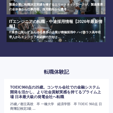
製薬企業に転職決定実績を擁するエリートネットワークが、製薬業界
の全体像から仕事内容、採用動向から選考...
ITエンジニアの転職・中途採用情報【2026年最新情
報】
IT業界に限らず あらゆる業界の企業が積極採用中 ハイクラス高年収
求人からエンジニア未経験の方向け...
転職体験記
TOEIC960点の25歳。コンサル会社での金融システム
開発を活かし、より社会貢献実感を持てるプライム上
場 日本最大級の発電会社へ転職
25歳／都立高校 卒 一橋大学 経済学部 卒 TOEIC 960点 日
商簿記検定2級 ...