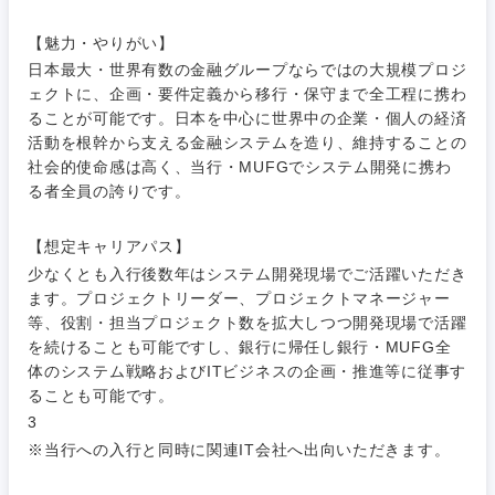
素材・化学・金属
フリーワード
マーケティング
M&A・事業投資
人事
【魅力・やりがい】
日本最大・世界有数の金融グループならではの大規模プロジ
営業
食品・化粧品・アパレル・消費財
マーケテ
経営企画
こだわり条件を入力ください
ェクトに、企画・要件定義から移行・保守まで全工程に携わ
ィング
ることが可能です。日本を中心に世界中の企業・個人の経済
サービス
活動を根幹から支える金融システムを造り、維持することの
メディカル・ヘルスケア・ライフサイエンス
政策渉外
急募
第二新卒
営業
社会的使命感は高く、当行・MUFGでシステム開発に携わ
クリエイティブ
る者全員の誇りです。
その他企画業務
金融
スタートアップ企
サービス
上場企業
業
コンサルタント
【想定キャリアパス】
少なくとも入行後数年はシステム開発現場でご活躍いただき
クリエイ
建設・不動産
ティブ
外資系企業
英語を活かす
専門職
ます。プロジェクトリーダー、プロジェクトマネージャー
等、役割・担当プロジェクト数を拡大しつつ開発現場で活躍
倉庫・運輸・物流
を続けることも可能ですし、銀行に帰任し銀行・MUFG全
コンサル
技術職（IT）、Webサービス・制作、ゲーム
転勤なし
海外勤務あり
タント
体のシステム戦略およびITビジネスの企画・推進等に従事す
ることも可能です。
技術職（モノづくり）
小売・通販・外食
年間休日120日以
3
専門職
フルリモート
上
※当行への入行と同時に関連IT会社へ出向いただきます。
金融専門職
IT・通信
技術職