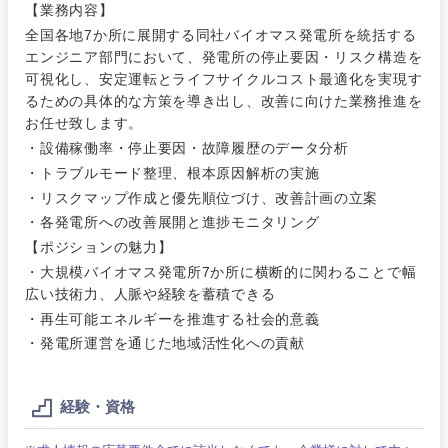
【業務内容】
全国各地7か所に展開する同社バイオマス発電所を統括する
エンジニア部門において、発電所の停止要因・リスク構造を
可視化し、安定運転とライフサイクルコスト最適化を実現す
ご希望条件を入力ください
ご希望の職種を選択してください
ご希望の職種を選択してください
ご希望の業界を選択してください
ご希望の勤務地を選択してください
るための具体的な方策を導き出し、改善に向けた業務推進を
お任せ致します。
・設備稼働率・停止要因・故障履歴のデータ分析
経営企
経営企画・事業企画
商社・卸
北海道・東北地方
・トラブルモード整理、根本原因解析の実施
画・事業
すべての経営企画・事業企
希望年収
企画
画
・リスクマップ作成と優先順位づけ、改善計画の立案
経営ボード
北海道
青森県
エネルギー・資源・環境
・各発電所への改善展開と進捗モニタリング
20代
30代
経営ボー
【ポジションの魅力】
事業企画・事業開発
管理
推奨年齢
ド
・大規模バイオマス発電所7か所に横断的に関わることで幅
秋田県
岩手県
自動車・機械・船舶
広い技術力、人脈や経験を蓄積できる
40代
50代
事業管理
SCM
管理
・再生可能エネルギーを推進する社会的意義
宮城県
山形県
電気・電子・半導体
・発電所運営を通じた地域活性化への貢献
人事
新規事業企画・立上げ
SCM
福島県
素材・化学・金属
フリーワード
経験・資格
マーケティング
M&A・事業投資
人事