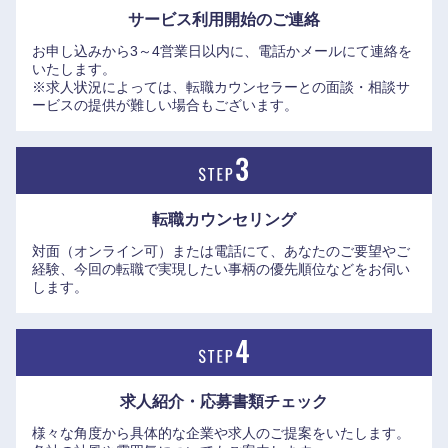
サービス利用開始の
ご連絡
お申し込みから3～4営業日以内に、電話かメールにて連絡を
いたします。
※求人状況によっては、転職カウンセラーとの面談・相談サ
ービスの提供が難しい場合もございます。
転職カウンセリング
対面（オンライン可）または電話にて、あなたのご要望やご
経験、今回の転職で実現したい事柄の優先順位などをお伺い
します。
中国・四国地方
求人紹介・応募書類
チェック
鳥取県
島根県
様々な角度から具体的な企業や求人のご提案をいたします。