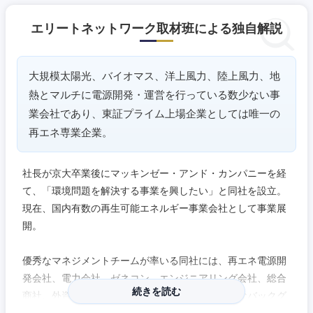
エリートネットワーク取材班による独自解説
大規模太陽光、バイオマス、洋上風力、陸上風力、地
熱とマルチに電源開発・運営を行っている数少ない事
業会社であり、東証プライム上場企業としては唯一の
再エネ専業企業。
社長が京大卒業後にマッキンゼー・アンド・カンパニーを経
て、「環境問題を解決する事業を興したい」と同社を設立。
現在、国内有数の再生可能エネルギー事業会社として事業展
開。
優秀なマネジメントチームが率いる同社には、再エネ電源開
発会社、電力会社、ゼネコン、エンジニアリング会社、総合
続きを読む
商社、外資系投資銀行、監査法人等といった様々なバックグ
ラウンドの中途社員が多数参画。