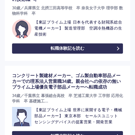
30歳／兵庫県立 北摂三田高等学校 卒 奈良女子大学 理学部 数
物科学科 卒
【東証プライム上場 日本を代表する財閥系総合
電機メーカー】 製造管理部 空調冷熱機器の生
産技術
転職体験記を読む
コンクリート製建材メーカー、ゴム製自動車部品メー
カーでの理系法人営業職34歳。親会社への依存の無い
プライム上場優良電子部品メーカーへ転職成功
34歳／千葉県立 幕張総合高校 卒 芝浦工業大学 工学部 応用化
学科 卒 基礎施工...
【東証プライム上場 世界に展開する電子・機械
部品メーカー】 東京本部 セールスユニット
センシングデバイスの提案営業・開発営業