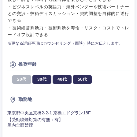
作、ゲー
不動産専門職
ム
・ビジネスレベルの英語力：海外ベンダーや技術パートナー
との交渉・技術ディスカッション・契約調整を自律的に遂行
コンサル・シンクタンク
建設・施工管理
できる
関東地方
技術職
（モノづ
・技術経営判断力：技術判断を寿命・リスク・コストでトレ
広告・宣伝・印刷
くり）
事務職
ードオフ設計できる
茨城県
栃木県
※更なる詳細事項はカウンセリング（面談）時にお伝えします。
金融専門
その他
マスメディア
職
群馬県
埼玉県
推奨年齢
エンターテイメント
メディカ
千葉県
東京都
ル
20代
30代
40代
50代
法律・特許事務所・監査法人
神奈川県
不動産専
門職
勤務地
人材・アウトソーシング
建設・施
東京都中央区京橋2-2-1 京橋エドグラン18F
工管理
【受動喫煙対策の有無：有】
サービス
屋内全面禁煙
事務職