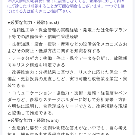
※求人情報の応募要件全てに該当しなくても、企業様に対して内々
営業
食品・化粧品・アパレル・消費財
マーケテ
に打診したり相談することが可能な場合もございます。一つでも当
経営企画
こだわり条件を入力ください
ィング
てはまる方は前向きにご検討下さい。
サービス
メディカル・ヘルスケア・ライフサイエンス
●必要な能力・経験(must)
政策渉外
急募
第二新卒
営業
・信頼性工学・保全管理の実務経験：発電または化学プラン
クリエイティブ
ト等での設備保全・信頼性管理経験
その他企画業務
金融
スタートアップ企
サービス
上場企業
・技術知識：腐食・疲労・摩耗などの設備劣化メカニズムお
業
コンサルタント
よびその防止・低減方法に関する知識を有する
クリエイ
・データ分析力：稼働・停止・保全データを分析し、故障傾
建設・不動産
ティブ
外資系企業
英語を活かす
専門職
向やリスク構造を特定できる
・改善推進力：分析結果に基づき、リスクに応じた保全・予
倉庫・運輸・物流
コンサル
技術職（IT）、Webサービス・制作、ゲーム
備品・更新投資の見直しなど、実行可能な改善策を策定・実
転勤なし
海外勤務あり
タント
装できる
・コミュニケーション・協働力：技術・運転・経営層やベン
技術職（モノづくり）
小売・通販・外食
年間休日120日以
専門職
ダーなど、多様なステークホルダーに対して分析結果・方針
フルリモート
上
を明快に説明し、合意形成をリードできる。改善活動を現場
金融専門職
IT・通信
と協働して推進できる。
技術職
完全週休2日制
社宅・家賃補助有
（IT）、
●必要な能力・経験(want)
メディカル
Webサー
・創造的な姿勢：先例や明確な答えがない中でも、自ら考え
ビス・制
WEBサービス
抜き、解を生み出す過程自体を楽しむことができる