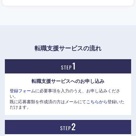
発電事業という堅実なインフラ事業を営みながらも、小所帯
でスピード感に溢れ、成長意欲旺盛である点も特長。現在は
近畿地方
海外にも軸足を広げ、事業開発を行っている。
多様なステークホルダーとともに、エネルギーで困ることの
滋賀県
京都府
ない100年後の未来をつくっていくという決意を込め、「自
転職支援サービスの流れ
然と、あなたと、ともに未来へ。」というコーポレート・ス
大阪府
兵庫県
ローガンを掲げる。
奈良県
和歌山県
転職支援サービスへの
お申し込み
登録フォーム
に必要事項を入力のうえ、お申し込みくださ
い。
既に応募書類を作成済の方はメールにて
こちらから
登録いた
だけます。