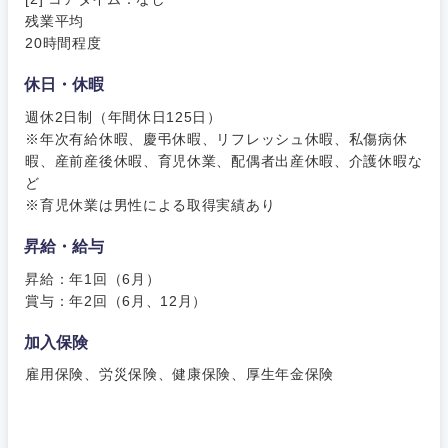
残業平均
新潟県
富山県
20時間程度
休日・休暇
石川県
福井県
週休2日制（年間休日125日）
※年次有給休暇、慶弔休暇、リフレッシュ休暇、私傷病休
山梨県
長野県
暇、産前産後休暇、育児休業、配偶者出産休暇、介護休暇な
ど
※育児休業は男性による取得実績あり
昇給・給与
昇給：年1回（6月）
賞与：年2回（6月、12月）
加入保険
雇用保険、労災保険、健康保険、厚生年金保険