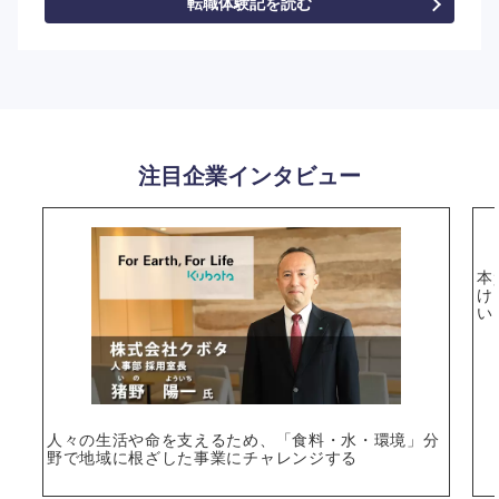
転職体験記を読む
選択する
注目企業インタビュー
本
け
い
人々の生活や命を支えるため、「食料・水・環境」分
野で地域に根ざした事業にチャレンジする