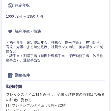
その他
想定年収
その他
1000 万円 ～ 1350 万円
福利厚生・待遇
・福利厚生：確定拠出年金、持株会、慶弔見舞金、在宅勤務、
育児・介護による時短勤務、社員ランチ補助、英会話ランチ制
度など
・諸手当：割増手当（時間外勤務手当、深夜勤務手当、休日勤
務手当）、通勤手当な
勤務条件
勤務時間
フレックスタイム制を適用し、始業及び終業の時刻は労働者
の決定に委ねる
[1] フレキシブルタイム：5時～22時
甲信越・北陸
[2] コアタイム：なし