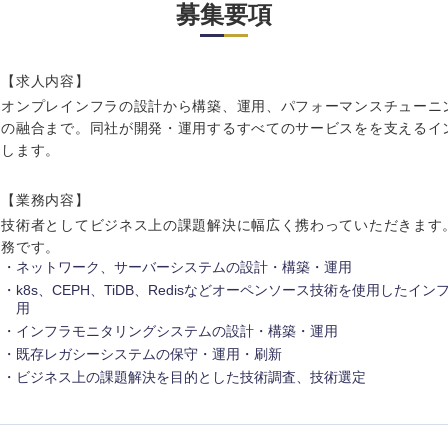
岩手県
事業管理
群馬県
募集要項
山形県
新規事業企画・立上げ
千葉県
M&A・事業投資
神奈川県
【求人内容】
レル・消費財
オンプレインフラの設計から構築、運用、パフォーマンスチューニ
経営企画
を入力ください
の融合まで。同社が開発・運用するすべてのサービスをを支えるイ
ケア・ライフサイエンス
します。
政策渉外
その他企画業務
第二新卒
上場
【業務内容】
技術者としてビジネス上の課題解決に幅広く携わっていただきます
務です。
外資系企業
英語
ネットワーク、サーバーシステムの設計・構築・運用
k8s、CEPH、TiDB、Redisなどオーペンソース技術を使用した
用
海外勤務あり
フル
インフラモニタリングシステムの設計・構築・運用
既存レガシーシステムの保守・運用・刷新
ビジネス上の課題解決を目的とした技術調査、技術選定
ンク
完全週休2日制
社宅