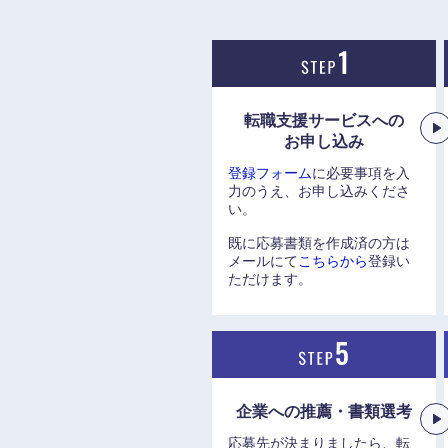
転職支援サービスへの
九州・沖縄
お申し込み
登録フォーム
に必要事項を入
福岡県
力のうえ、お申し込みくださ
い。
長崎県
既に応募書類を作成済の方は
大分県
メールにて
こちらから
登録い
ただけます。
鹿児島県
企業への推薦・書類選考
応募先が決まりましたら、転