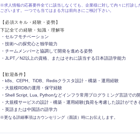
ス・制作、ゲーム
ス・
※求人情報の応募要件全てに該当しなくても、企業様に対して内々に打診し
ございます。一つでも当てはまる方は前向きにご検討下さい。
選択する
【必須スキル・経験・姿勢】
監査法人
下記全ての経験・知識・理解等
セルフモチベーション
ング
東海地方
技術への探究心と独学能力
チームメンバーと協調して開発を進める姿勢
JLPT／N2以上の資格、またはそれに該当する日本語語学能力
富山県
岐阜県
福井県
愛知県
【歓迎条件】
k8s、CEPH、TiDB、Redisクラスタ設計・構築・運用経験
長野県
大規模RDBの運用・保守経験
Shell Script, Lua, Pythonなどインフラ常用プログラミング言語で
大規模サービスの設計・構築・運用経験(負荷を考慮した設計ができる
英語または中国語の語学力
※更なる詳細事項はカウンセリング（面談）時にお伝えします。