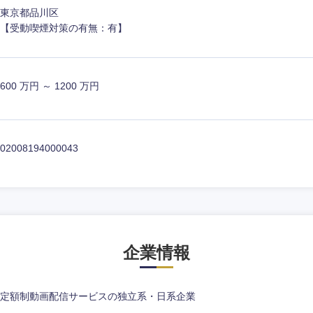
東京都品川区
【受動喫煙対策の有無：有】
600 万円 ～ 1200 万円
02008194000043
中国・四国地方
企業情報
京都府
鳥取県
兵庫県
岡山県
定額制動画配信サービスの独立系・日系企業
和歌山県
山口県