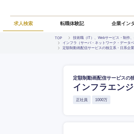
求人検索
転職体験記
企業イン
技術職（IT）、Webサービス・制作
TOP
インフラ（サーバ・ネットワーク・データ
定額制動画配信サービスの独立系・日系企業 インフラエン
定額制動画配信サービスの
ご希望条件を
ご希望の職種を
ご希望の職種を
ご希望の業界を
ご希望の勤務地
インフラエンジニア /
正社員
1000万
希望年収
経営企画・事業企画
経営企画・事業企画
商社・卸
北海道・東北
エネルギー・資源・
経営ボード
経営ボード
北海道
推奨年齢
自動車・機械・船舶