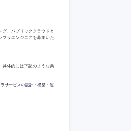
埼玉県
東京都
ング、パブリッククラウドと
ンフラエンジニアを募集いた
企業
。具体的には下記のような業
を活かす
インフラサービスの設計・構築・運
リモート
・家賃補助有