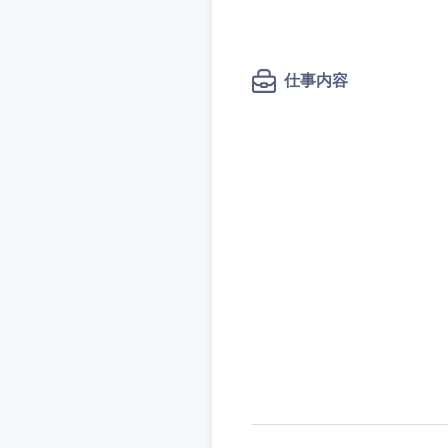
秋田県
管理
管理
電気・電子・半導体
宮城県
フリーワード
SCM
SCM
素材・化学・金属
福島県
仕事内容
食品・化粧品・アパ
人事
人事
こだわり条件
メディカル・ヘルス
マーケティング
マーケティング
金融
急募
営業
建設・不動産
営業
倉庫・運輸・物流
サービス
スタートアップ企業
サービス
小売・通販・外食
クリエイティブ
クリエイティブ
IT・通信
転勤なし
コンサルタント
WEBサービス
コンサルタント
コンサル・シンクタ
年間休日120日以上
専門職
専門職
広告・宣伝・印刷