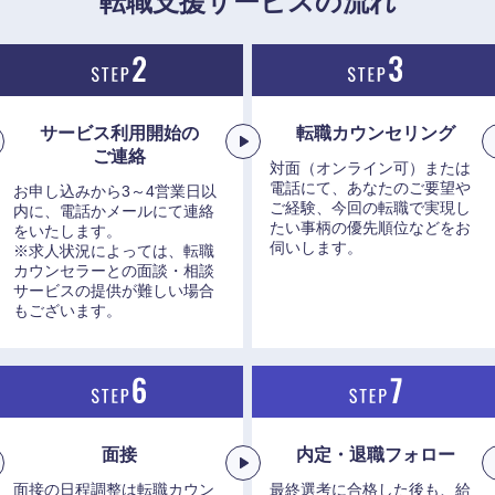
転職支援サービスの流れ
サービス利用開始の
転職カウンセリング
海外
ご連絡
対面（オンライン可）または
電話にて、あなたのご要望や
お申し込みから3～4営業日以
佐賀県
ご経験、今回の転職で実現し
内に、電話かメールにて連絡
たい事柄の優先順位などをお
をいたします。
熊本県
伺いします。
※求人状況によっては、転職
カウンセラーとの面談・相談
宮崎県
サービスの提供が難しい場合
もございます。
沖縄県
面接
内定・退職フォロー
面接の日程調整は転職カウン
最終選考に合格した後も、給