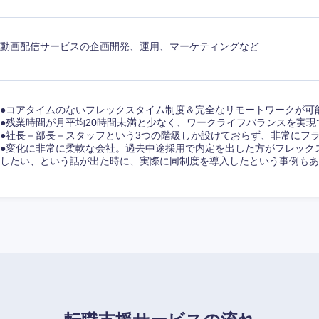
香川県
動画配信サービスの企画開発、運用、マーケティングなど
高知県
●コアタイムのないフレックスタイム制度＆完全なリモートワークが可
●残業時間が月平均20時間未満と少なく、ワークライフバランスを実現
●社長－部長－スタッフという3つの階級しか設けておらず、非常にフ
●変化に非常に柔軟な会社。過去中途採用で内定を出した方がフレック
したい、という話が出た時に、実際に同制度を導入したという事例もあ