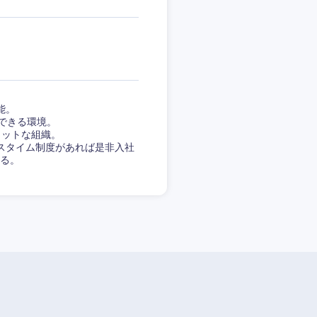
愛媛県
能。
できる環境。
ラットな組織。
スタイム制度があれば是非入社
る。