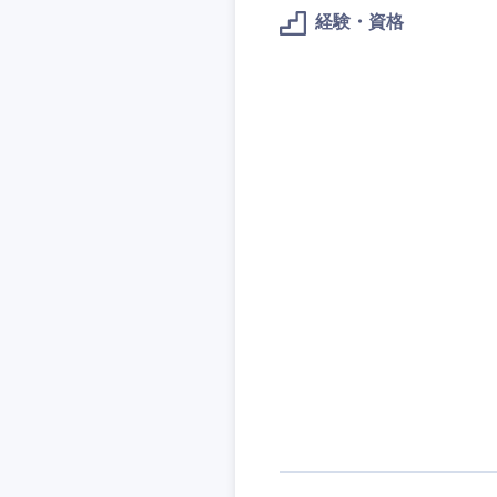
技術職（IT）、Webサービ
技術職（IT）、Webサービ
マスメディア
経験・資格
制作、ゲーム
技術職（モノづくり）
エンターテイメント
技術職（モノづくり）
法律・特許事務所・
金融専門職
人材・アウトソーシ
金融専門職
甲信越・北陸
メディカル
サービス
新潟県
メディカル
その他
不動産専門職
石川県
不動産専門職
建設・施工管理
山梨県
建設・施工管理
事務職
事務職
その他
その他