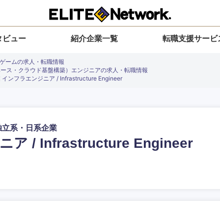
タビュー
紹介企業一覧
転職支援サービ
、ゲームの求人・転職情報
ベース・クラウド基盤構築）エンジニアの求人・転職情報
ジニア / Infrastructure Engineer
独立系・日系企業
入力ください
選択してください
選択してください
選択してください
を選択してください
 Infrastructure Engineer
地方
すべての経営企画・事業企画
関東地方
環境
青森県
事業企画・事業開発
茨城県
20代
30代
40代
50代