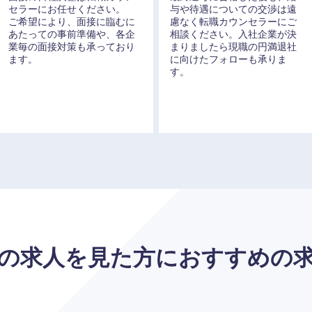
セラーにお任せください。
与や待遇についての交渉は遠
ご希望により、面接に臨むに
慮なく転職カウンセラーにご
あたっての事前準備や、各企
相談ください。入社企業が決
業毎の面接対策も承っており
まりましたら現職の円満退社
ます。
に向けたフォローも承りま
す。
の求人を見た方に
おすすめの
選択する
選択する
選択する
選択する