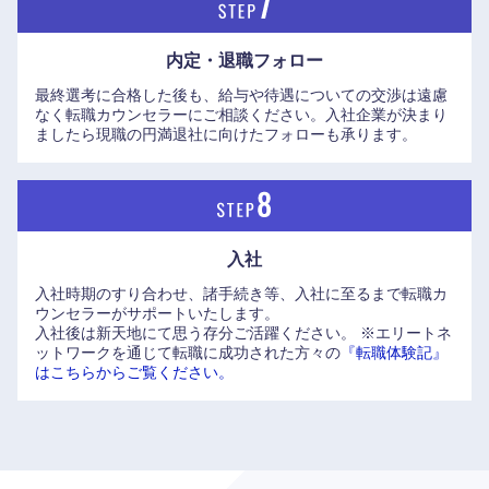
内定・退職フォロー
最終選考に合格した後も、給与や待遇についての交渉は遠慮
なく転職カウンセラーにご相談ください。入社企業が決まり
中国・四国地方
ましたら現職の円満退社に向けたフォローも承ります。
鳥取県
島根県
岡山県
広島県
入社
入社時期のすり合わせ、諸手続き等、入社に至るまで転職カ
山口県
徳島県
ウンセラーがサポートいたします。
入社後は新天地にて思う存分ご活躍ください。
※エリートネ
ットワークを通じて転職に成功された方々の
『転職体験記』
香川県
愛媛県
はこちらからご覧ください。
高知県