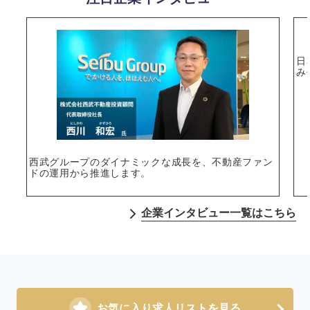
選択する
日
み
西武グループのダイナミックな成長を、不動産ファン
ドの運用から推進します。
企業インタビュー一覧はこちら
お気に入り求人リストを見る