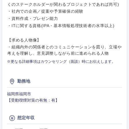
その他
くのステークホルダーが関わるプロジェクトであれば尚可)
・社内での企画／提案や予算確保の経験
・資料作成・プレゼン能力
・ITに関する資格(IPA・基本情報処理技術者の水準以上)
【求める人物像】
・組織内外の関係者とのコミュニケーションを図り、立場や
考えを理解し、意見調整しながら前に進められる人物
※更なる詳細事項はカウンセリング（面談）時にお伝えします。
勤務地
甲信越・北陸
福岡県福岡市
【受動喫煙対策の有無：有】
新潟県
富山県
想定年収
石川県
福井県