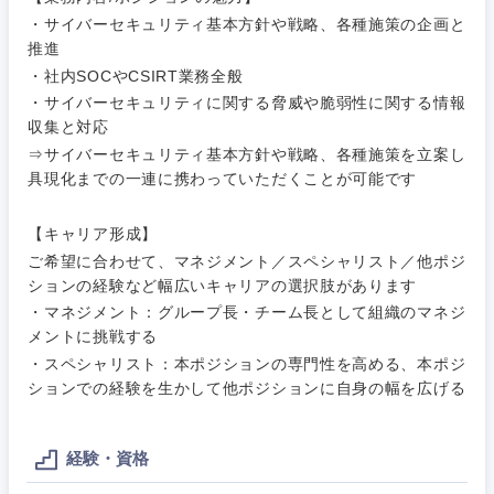
ィング
・サイバーセキュリティ基本方針や戦略、各種施策の企画と
サービス
メディカル・ヘルスケア・ライフサイエンス
推進
政策渉外
急募
第二新卒
営業
・社内SOCやCSIRT業務全般
クリエイティブ
・サイバーセキュリティに関する脅威や脆弱性に関する情報
その他企画業務
金融
スタートアップ企
サービス
上場企業
収集と対応
業
コンサルタント
⇒サイバーセキュリティ基本方針や戦略、各種施策を立案し
クリエイ
具現化までの一連に携わっていただくことが可能です
建設・不動産
ティブ
外資系企業
英語を活かす
専門職
【キャリア形成】
倉庫・運輸・物流
コンサル
技術職（IT）、Webサービス・制作、ゲーム
転勤なし
海外勤務あり
ご希望に合わせて、マネジメント／スペシャリスト／他ポジ
タント
ションの経験など幅広いキャリアの選択肢があります
技術職（モノづくり）
・マネジメント：グループ長・チーム長として組織のマネジ
小売・通販・外食
年間休日120日以
専門職
フルリモート
メントに挑戦する
上
金融専門職
・スペシャリスト：本ポジションの専門性を高める、本ポジ
IT・通信
技術職
ションでの経験を生かして他ポジションに自身の幅を広げる
完全週休2日制
社宅・家賃補助有
（IT）、
メディカル
Webサー
ビス・制
WEBサービス
経験・資格
作、ゲー
不動産専門職
ム
関東地方