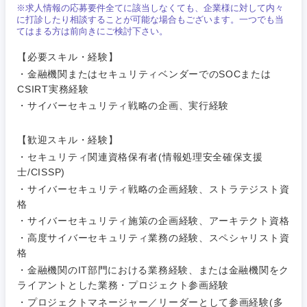
※求人情報の応募要件全てに該当しなくても、企業様に対して内々
コンサル・シンクタンク
に打診したり相談することが可能な場合もございます。一つでも当
建設・施工管理
技術職
てはまる方は前向きにご検討下さい。
茨城県
栃木県
（モノづ
広告・宣伝・印刷
くり）
事務職
【必要スキル・経験】
群馬県
埼玉県
・金融機関またはセキュリティベンダーでのSOCまたは
金融専門
CSIRT実務経験
その他
マスメディア
職
・サイバーセキュリティ戦略の企画、実行経験
千葉県
東京都
エンターテイメント
メディカ
【歓迎スキル・経験】
神奈川県
ル
・セキュリティ関連資格保有者(情報処理安全確保支援
士/CISSP)
法律・特許事務所・監査法人
不動産専
・サイバーセキュリティ戦略の企画経験、ストラテジスト資
門職
格
人材・アウトソーシング
・サイバーセキュリティ施策の企画経験、アーキテクト資格
建設・施
・高度サイバーセキュリティ業務の経験、スペシャリスト資
工管理
格
サービス
・金融機関のIT部門における業務経験、または金融機関をク
事務職
ライアントとした業務・プロジェクト参画経験
その他
・プロジェクトマネージャー／リーダーとして参画経験(多