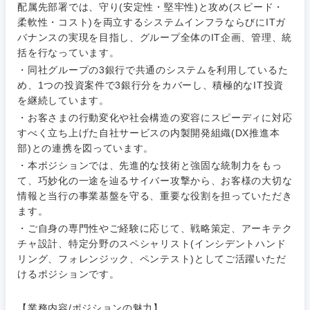
配属先部署では、守り(安定性・堅牢性)と攻め(スピード・
柔軟性・コスト)を両立するシステムインフラならびにITガ
バナンスの実現を目指し、グループ全体のIT企画、管理、統
ご希望条件を入力ください
ご希望の職種を選択してください
ご希望の職種を選択してください
ご希望の業界を選択してください
ご希望の勤務地を選択してください
括を行なっています。
・同社グループの3銀行で共通のシステムを利用しているた
め、1つの投資案件で3銀行分をカバーし、積極的なIT投資
経営企
経営企画・事業企画
商社・卸
北海道・東北地方
を継続しています。
画・事業
すべての経営企画・事業企
希望年収
企画
画
・お客さまの行動変化や社会構造の変容にスピーディに対応
経営ボード
北海道
青森県
エネルギー・資源・環境
すべく立ち上げた自社サービスの内製開発組織(DX推進本
部)との連携を図っています。
20代
30代
経営ボー
事業企画・事業開発
管理
推奨年齢
ド
・本ポジションでは、先進的な技術と強固な統制力をもっ
秋田県
岩手県
自動車・機械・船舶
て、巧妙化の一途を辿るサイバー攻撃から、お客様の大切な
40代
50代
事業管理
SCM
情報と当行の事業基盤を守る、重要な役割を担っていただき
管理
宮城県
山形県
ます。
電気・電子・半導体
人事
新規事業企画・立上げ
・ご自身の専門性やご経験に応じて、戦略策定、アーキテク
SCM
チャ設計、特定分野のスペシャリスト(インシデントハンド
福島県
素材・化学・金属
リング、フォレンジック、ペンテスト)としてご活躍いただ
フリーワード
マーケティング
M&A・事業投資
人事
けるポジションです。
営業
食品・化粧品・アパレル・消費財
マーケテ
経営企画
こだわり条件を入力ください
【業務内容/ポジションの魅力】