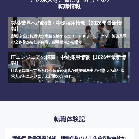
転職情報
製薬業界への転職・中途採用情報【2026年最新情
報】
製薬企業に転職決定実績を擁するエリートネットワークが、製薬業界
の全体像から仕事内容、採用動向から選考...
ITエンジニアの転職・中途採用情報【2026年最新情
報】
IT業界に限らず あらゆる業界の企業が積極採用中 ハイクラス高年収
求人からエンジニア未経験の方向け...
転職体験記
理学部 数学科卒24歳。転勤前提の大手生命保険会社か