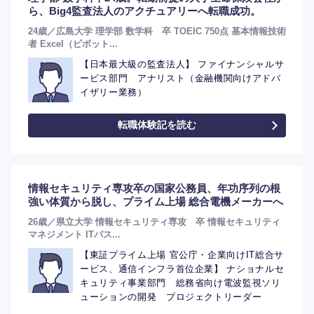
ら、Big4監査法人のアクチュアリーへ転職成功。
選択する
選択する
選択する
選択する
24歳／広島大学 理学部 数学科 卒 TOEIC 750点 基本情報技術
者 Excel（ピボット...
【日本最大級の監査法人】 ファイナンシャルサ
ービス部門 アナリスト（金融機関向けアドバ
イザリー業務）
転職体験記を読む
情報セキュリティ専攻卒の国家公務員、年功序列の根
強い体質から脱し、プライム上場 総合電機メーカーへ
26歳／県立大学 情報セキュリティ専攻 卒 情報セキュリティ
マネジメント ITパス...
【東証プライム上場 官公庁・企業向けIT総合サ
ービス、通信インフラ首位企業】 ナショナルセ
キュリティ事業部門 総務省向け電波監視ソリ
ューションの開発 プロジェクトリーダー