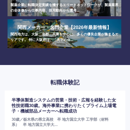
製薬企業に転職決定実績を擁するエリートネットワークが、製薬業界
の全体像から仕事内容、採用動向から選考...
海外
関西メーカー・名門企業【2026年最新情報】
関西地方は、大阪、京都、兵庫を中心に、多くの優良企業が集まるエ
リアです。 特に大阪府は、「天下の台...
転職体験記
半導体製造システムの営業・技術・広報を経験した女
性技術職30歳。海外事業に携わりたくプライム上場電
子・機械部品メーカーへ転職成功
30歳／栃木県の県立高校 卒 地方国立大学 工学部（材料
系） 卒 地方国立大学大...