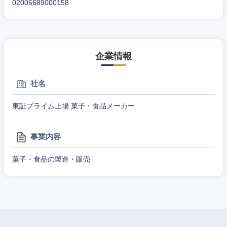
02006689000158
企業情報
社名
東証プライム上場 菓子・食品メーカー
甲信越・北陸
新潟県
富山県
事業内容
菓子・食品の製造・販売
石川県
福井県
山梨県
長野県