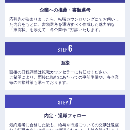
企業への推薦・書類選考
応募先が決まりましたら、転職カウンセリングにてお伺いし
た内容をもとに、書類選考を通過すべく作成した魅力的な
「推薦状」を添えて、各企業様に打診いたします。
近畿地方
滋賀県
京都府
面接
面接の日程調整は転職カウンセラーにお任せください。
大阪府
兵庫県
ご希望により、面接に臨むにあたっての事前準備や、各企業
毎の面接対策も承っております。
奈良県
和歌山県
内定・退職フォロー
最終選考に合格した後も、給与や待遇についての交渉は遠慮
なく転職カウンセラーにご相談ください。入社企業が決まり