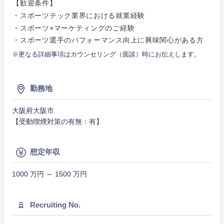
【歓迎条件】
建設・施工管理
技術職
・スポーツテック業界における就業経験
（モノづ
群馬県
埼玉県
広告・宣伝・印刷
くり）
・スポーツ×マーケティングのご経験
事務職
・スポーツ選手のパフォーマンス向上に興味関心がある方
千葉県
東京都
金融専門
その他
※更なる詳細事項はカウンセリング（面談）時にお伝えします。
マスメディア
職
神奈川県
エンターテイメント
メディカ
勤務地
ル
大阪府大阪市
法律・特許事務所・監査法人
【受動喫煙対策の有無：有】
不動産専
門職
人材・アウトソーシング
想定年収
建設・施
工管理
1000 万円 ～ 1500 万円
サービス
事務職
Recruiting No.
その他
その他