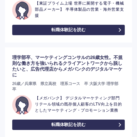
【東証プライム上場 世界に展開する電子・機械
部品メーカー】 半導体製品の営業・海外営業支
援
転職体験記を読む
選択する
選択する
選択する
選択する
理学部卒、マーケティングコンサルの26歳女性。不規
則な働き方を強いられるクライアントワークから脱し
たいと、広告代理店からメガバンクのデジタルマーケ
に
26歳／兵庫県 県立高校 理系コース 卒 大阪大学 理学部
卒
【メガバンク】 デジタルマーケティング部門
リテール領域の既存個人顧客のLTV向上を目的
としたマーケティング・プロモーション業務
転職体験記を読む