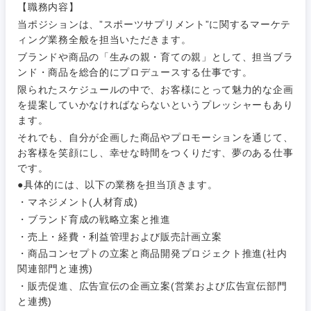
【職務内容】
当ポジションは、”スポーツサプリメント”に関するマーケテ
ご希望条件を入力ください
ご希望の職種を選択してください
ご希望の職種を選択してください
ご希望の業界を選択してください
ご希望の勤務地を選択してください
ィング業務全般を担当いただきます。
ブランドや商品の「生みの親・育ての親」として、担当ブラ
ンド・商品を総合的にプロデュースする仕事です。
経営企
経営企画・事業企画
商社・卸
北海道・東北地方
画・事業
すべての経営企画・事業企
希望年収
限られたスケジュールの中で、お客様にとって魅力的な企画
企画
画
を提案していかなければならないというプレッシャーもあり
経営ボード
北海道
青森県
エネルギー・資源・環境
ます。
20代
30代
経営ボー
事業企画・事業開発
それでも、自分が企画した商品やプロモーションを通じて、
管理
推奨年齢
ド
秋田県
岩手県
お客様を笑顔にし、幸せな時間をつくりだす、夢のある仕事
自動車・機械・船舶
です。
40代
50代
事業管理
SCM
管理
●具体的には、以下の業務を担当頂きます。
宮城県
山形県
電気・電子・半導体
・マネジメント(人材育成)
人事
新規事業企画・立上げ
SCM
・ブランド育成の戦略立案と推進
福島県
・売上・経費・利益管理および販売計画立案
素材・化学・金属
フリーワード
マーケティング
M&A・事業投資
人事
・商品コンセプトの立案と商品開発プロジェクト推進(社内
関連部門と連携)
営業
食品・化粧品・アパレル・消費財
・販売促進、広告宣伝の企画立案(営業および広告宣伝部門
マーケテ
経営企画
こだわり条件を入力ください
ィング
と連携)