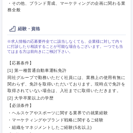
サービス
・その他、ブランド育成、マーケティングの企画に関わる業
メディカル・ヘルスケア・ライフサイエンス
政策渉外
急募
第二新卒
務全般
営業
クリエイティブ
その他企画業務
金融
スタートアップ企
サービス
上場企業
経験・資格
業
コンサルタント
クリエイ
建設・不動産
※求人情報の応募要件全てに該当しなくても、企業様に対して内々
ティブ
外資系企業
英語を活かす
専門職
に打診したり相談することが可能な場合もございます。一つでも当
てはまる方は前向きにご検討下さい。
倉庫・運輸・物流
コンサル
技術職（IT）、Webサービス・制作、ゲーム
【応募条件】
転勤なし
海外勤務あり
タント
[1] 第一種普通自動車運転免許
技術職（モノづくり）
小売・通販・外食
同社グループで勤務いただく社員には、業務上の使用有無に
年間休日120日以
専門職
フルリモート
関わらず、免許を取得いただいております。現時点で免許を
上
取得されていない場合は、入社までに取得いただきます。
金融専門職
IT・通信
技術職
[2] 大学卒業以上の学歴
完全週休2日制
社宅・家賃補助有
（IT）、
【必須条件】
メディカル
Webサー
ビス・制
・ヘルスケアやスポーツに関する業界での就業経験
WEBサービス
関東地方
作、ゲー
・マーケティングやブランド戦略に関するご経験
不動産専門職
ム
・組織をマネジメントしたご経験(5名以上)
茨城県
栃木県
コンサル・シンクタンク