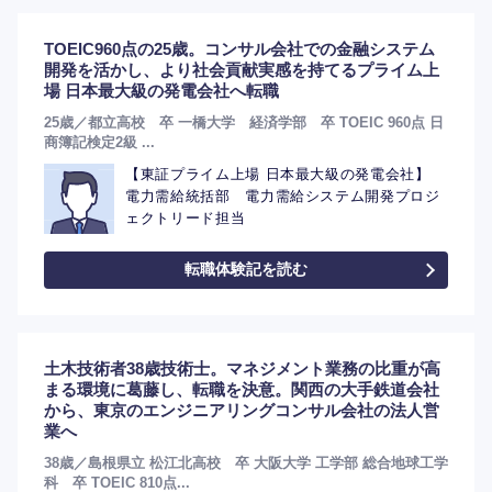
TOEIC960点の25歳。コンサル会社での金融システム
開発を活かし、より社会貢献実感を持てるプライム上
場 日本最大級の発電会社へ転職
25歳／都立高校 卒 一橋大学 経済学部 卒 TOEIC 960点 日
商簿記検定2級 ...
【東証プライム上場 日本最大級の発電会社】
電力需給統括部 電力需給システム開発プロジ
ェクトリード担当
転職体験記を読む
選択する
選択する
選択する
選択する
土木技術者38歳技術士。マネジメント業務の比重が高
まる環境に葛藤し、転職を決意。関西の大手鉄道会社
から、東京のエンジニアリングコンサル会社の法人営
業へ
38歳／島根県立 松江北高校 卒 大阪大学 工学部 総合地球工学
科 卒 TOEIC 810点...