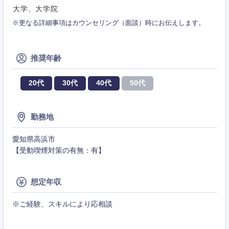
茨城県
栃木県
建設・施工管理
大学、大学院
技術職
（モノづ
※更なる詳細事項はカウンセリング（面談）時にお伝えします。
広告・宣伝・印刷
くり）
群馬県
埼玉県
事務職
金融専門
推奨年齢
その他
千葉県
東京都
マスメディア
職
20代
30代
40代
50代
神奈川県
エンターテイメント
メディカ
ル
勤務地
法律・特許事務所・監査法人
不動産専
門職
愛知県高浜市
【受動喫煙対策の有無：有】
人材・アウトソーシング
建設・施
工管理
想定年収
サービス
事務職
※ご経験、スキルにより応相談
その他
その他