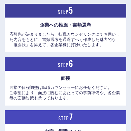
企業への推薦・書類選考
応募先が決まりましたら、転職カウンセリングにてお伺いし
た内容をもとに、書類選考を通過すべく作成した魅力的な
「推薦状」を添えて、各企業様に打診いたします。
近畿地方
滋賀県
京都府
面接
面接の日程調整は転職カウンセラーにお任せください。
大阪府
兵庫県
ご希望により、面接に臨むにあたっての事前準備や、各企業
毎の面接対策も承っております。
奈良県
和歌山県