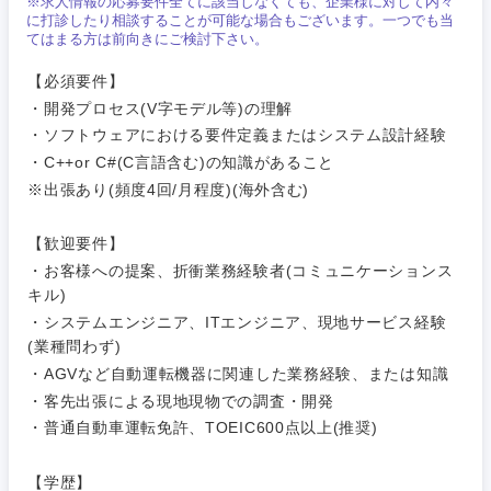
※求人情報の応募要件全てに該当しなくても、企業様に対して内々
サービス
に打診したり相談することが可能な場合もございます。一つでも当
メディカル・ヘルスケア・ライフサイエンス
政策渉外
急募
第二新卒
てはまる方は前向きにご検討下さい。
営業
クリエイティブ
【必須要件】
その他企画業務
金融
スタートアップ企
サービス
上場企業
・開発プロセス(V字モデル等)の理解
業
コンサルタント
・ソフトウェアにおける要件定義またはシステム設計経験
クリエイ
建設・不動産
・C++or C#(C言語含む)の知識があること
ティブ
外資系企業
英語を活かす
専門職
※出張あり(頻度4回/月程度)(海外含む)
倉庫・運輸・物流
コンサル
技術職（IT）、Webサービス・制作、ゲーム
転勤なし
海外勤務あり
【歓迎要件】
タント
・お客様への提案、折衝業務経験者(コミュニケーションス
技術職（モノづくり）
小売・通販・外食
キル)
年間休日120日以
専門職
フルリモート
上
・システムエンジニア、ITエンジニア、現地サービス経験
金融専門職
(業種問わず)
IT・通信
技術職
・AGVなど自動運転機器に関連した業務経験、または知識
完全週休2日制
社宅・家賃補助有
（IT）、
メディカル
・客先出張による現地現物での調査・開発
Webサー
ビス・制
WEBサービス
・普通自動車運転免許、TOEIC600点以上(推奨)
関東地方
作、ゲー
不動産専門職
ム
【学歴】
コンサル・シンクタンク