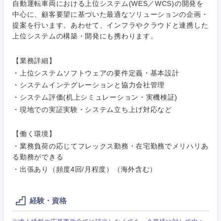
自動運転車両における上位システム(WES／WCS)の開発を
中心に、顧客要望に基づいた最適なソリューションの企画・
ご希望条件を入力ください
ご希望の職種を選択してください
ご希望の職種を選択してください
ご希望の業界を選択してください
ご希望の勤務地を選択してください
提案を行います。あわせて、インフラやクラウドと連携した
上位システムの構築・開発にも携わります。
経営企
経営企画・事業企画
商社・卸
北海道・東北地方
【業務詳細】
画・事業
すべての経営企画・事業企
希望年収
・上位システムソフトウェアの要件定義・基本設計
企画
画
経営ボード
北海道
青森県
・システムインテグレーションと協力会社管理
エネルギー・資源・環境
・システム評価(机上シミュレーション・実機検証)
20代
30代
経営ボー
事業企画・事業開発
管理
推奨年齢
ド
・現地での実証実験・システム立ち上げ対応など
秋田県
岩手県
自動車・機械・船舶
40代
50代
事業管理
SCM
管理
【働く環境】
宮城県
山形県
電気・電子・半導体
・業務負荷の応じてフレックス勤務・在宅勤務でメリハリあ
人事
新規事業企画・立上げ
る勤務ができる
SCM
福島県
・出張あり（頻度4回/月程度）（海外含む）
素材・化学・金属
フリーワード
マーケティング
M&A・事業投資
人事
経験・資格
営業
食品・化粧品・アパレル・消費財
マーケテ
経営企画
こだわり条件を入力ください
ィング