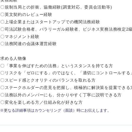
〇規制当局との折衝、協働経験(調査対応、委員会活動等)
香川県
〇英文契約のレビュー経験
高知県
〇上場企業またはスタートアップでの機関法務経験
〇司法試験合格者、パラリーガル経験者、ビジネス実務法務検定2
〇マネジメント経験
〇法務関連の会議体運営経験
求める人物像
〇「事業を伸ばすための法務」というスタンスを持てる方
〇リスクを「ゼロにする」のではなく、「適切にコントロールする
〇スピード感とクオリティのバランスを取れる方
〇ステークホルダーの意見を把握し、積極的に解決策を提案できる
〇法務以外のメンバーにも、分かりやすく丁寧に説明できる方
〇変化を楽しめる方／仕組み化が好きな方
※更なる詳細事項はカウンセリング（面談）時にお伝えします。