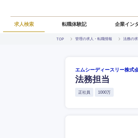
求人検索
転職体験記
企業イン
管理の求人・転職情報
法務の求
TOP
エムシーディースリー株式
法務担当
ご希望条件を
ご希望の職種を
ご希望の職種を
ご希望の業界を
ご希望の勤務地
正社員
1000万
希望年収
経営企画・事業企画
経営企画・事業企画
商社・卸
北海道・東北
エネルギー・資源・
経営ボード
経営ボード
北海道
推奨年齢
自動車・機械・船舶