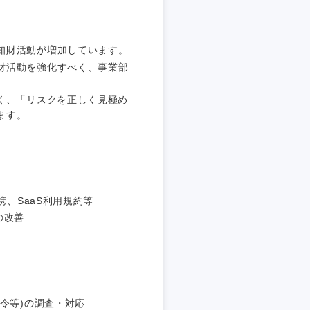
埼玉県
東京都
知財活動が増加しています。
財活動を強化すべく、事業部
く、「リスクを正しく見極め
ます。
企業
を活かす
携、SaaS利用規約等
の改善
リモート
・家賃補助有
令等)の調査・対応