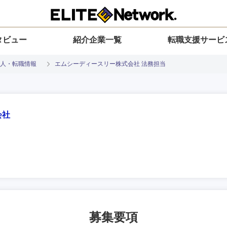
タビュー
紹介企業一覧
転職支援サービ
人・転職情報
エムシーディースリー株式会社 法務担当
会社
入力ください
選択してください
選択してください
選択してください
を選択してください
地方
すべての経営企画・事業企画
関東地方
環境
青森県
事業企画・事業開発
茨城県
20代
30代
40代
50代
募集要項