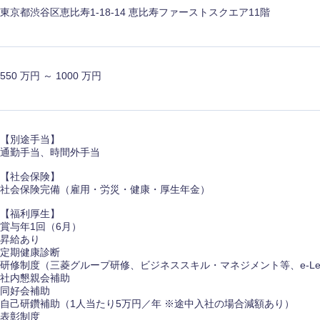
東京都渋谷区恵比寿1-18-14 恵比寿ファーストスクエア11階
550 万円 ～ 1000 万円
海外
佐賀県
【別途手当】
通勤手当、時間外手当
熊本県
【社会保険】
宮崎県
社会保険完備（雇用・労災・健康・厚生年金）
沖縄県
【福利厚生】
賞与年1回（6月）
昇給あり
定期健康診断
研修制度（三菱グループ研修、ビジネススキル・マネジメント等、e-Lear
社内懇親会補助
同好会補助
自己研鑽補助（1人当たり5万円／年 ※途中入社の場合減額あり）
表彰制度