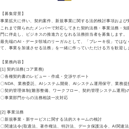
岩手県
事業管理
群馬県
山形県
新規事業企画・立上げ
千葉県
【募集背景】
事業拡大に伴い、契約案件、新規事業に関する法的検討事項および
M&A・事業投資
神奈川県
レル・消費財
これまで限られたメンバーで対応してきた契約法務・事業法務・知
経営企画
門に伴走し、ビジネスの推進力となれる法務担当者を募集します。
を入力ください
ケア・ライフサイエンス
最先端のAI・データ領域のリーガルとして、「ブレーキ役」ではな
政策渉外
て、事業を加速させる法務」を一緒に作っていただける方を歓迎し
その他企画業務
第二新卒
上場
【業務内容】
[1] 契約法務(コア業務)
外資系企業
英語
〇各種契約書のレビュー・作成・交渉サポート
〇NDA、業務委託、AIシステム開発、AIシステム運用保守、業務提
〇契約管理体制(雛形整備、ワークフロー、契約管理システム運用)
海外勤務あり
フル
〇事業部門からの法務相談一次対応
[2] 事業法務
ンク
完全週休2日制
社宅
〇新規事業・新サービスに関する法的スキームの検討
〇関連法令(取適法、著作権法、特許法、データ保護法令、AI関連法