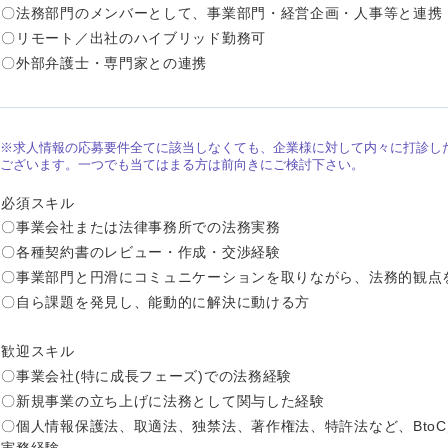
〇法務部門のメンバーとして、事業部門・経営企画・人事等と連携
〇リモート／出社のハイブリッド勤務可
〇外部弁護士・専門家との連携
※求人情報の応募要件全てに該当しなくても、企業様に対して内々に打診し
ございます。一つでも当てはまる方は前向きにご検討下さい。
必須スキル
〇事業会社または法律事務所での法務実務
〇各種契約書のレビュー・作成・交渉経験
〇事業部門と円滑にコミュニケーションを取りながら、法務的観点
〇自ら課題を発見し、能動的に解決に動ける方
中国・四国地方
歓迎スキル
京都府
鳥取県
〇事業会社(特に成長フェーズ)での法務経験
〇新規事業の立ち上げに法務として関与した経験
兵庫県
岡山県
〇個人情報保護法、取適法、独禁法、著作権法、特許法など、BtoC
和歌山県
山口県
実務経験