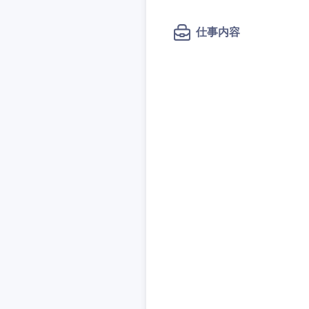
秋田県
管理
管理
電気・電子・半導体
宮城県
フリーワード
仕事内容
SCM
SCM
素材・化学・金属
福島県
食品・化粧品・アパ
人事
人事
こだわり条件
メディカル・ヘルス
マーケティング
マーケティング
金融
急募
営業
建設・不動産
営業
倉庫・運輸・物流
サービス
スタートアップ企業
サービス
小売・通販・外食
クリエイティブ
クリエイティブ
IT・通信
転勤なし
コンサルタント
WEBサービス
コンサルタント
コンサル・シンクタ
年間休日120日以上
専門職
専門職
広告・宣伝・印刷