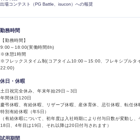
出場コンテスト（PG Battle、isucon）への報奨
勤務時間
【勤務時間】
9:00～18:00(実働時間8h)
※休憩1時間
※フレックスタイム制(コアタイム10:00～15:00、フレキシブルタイム5
22:00)
休日・休暇
土日祝完全休み、年末年始29日～3日
年間休日120日
慶弔休暇、有給休暇、リザーブ休暇、産休育休、忌引休暇、転任休
特別有給休暇（年5日）
（有給休暇について、初年度は入社時期により付与日数が変動し、そ
選択する
選択する
選択する
選択する
18日、4年目は19日、それ以降は20日付与されます）
試用期間