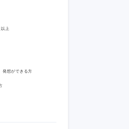
愛媛県
級以上
」発想ができる方
方