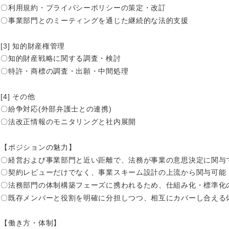
ス・制作、ゲーム
〇利用規約・プライバシーポリシーの策定・改訂
ス・
〇事業部門とのミーティングを通じた継続的な法的支援
選択する
[3] 知的財産権管理
監査法人
〇知的財産戦略に関する調査・検討
ング
東海地方
〇特許・商標の調査・出願・中間処理
富山県
岐阜県
[4] その他
〇紛争対応(外部弁護士との連携)
福井県
愛知県
〇法改正情報のモニタリングと社内展開
長野県
【ポジションの魅力】
〇経営および事業部門と近い距離で、法務が事業の意思決定に関与
〇契約レビューだけでなく、事業スキーム設計の上流から関与可能
〇法務部門の体制構築フェーズに携われるため、仕組み化・標準化
〇既存メンバーと役割を明確に分担しつつ、相互にカバーし合える
【働き方・体制】