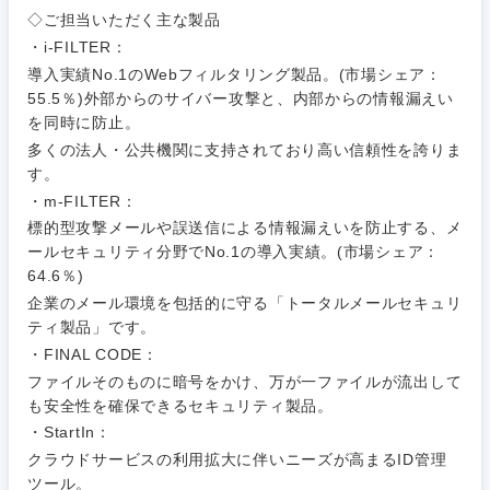
門職
茨城県
栃木県
◇ご担当いただく主な製品
人材・アウトソーシング
・i-FILTER：
建設・施
群馬県
埼玉県
導入実績No.1のWebフィルタリング製品。(市場シェア：
工管理
55.5％)外部からのサイバー攻撃と、内部からの情報漏えい
サービス
を同時に防止。
事務職
千葉県
東京都
多くの法人・公共機関に支持されており高い信頼性を誇りま
その他
す。
その他
神奈川県
・m-FILTER：
標的型攻撃メールや誤送信による情報漏えいを防止する、メ
ールセキュリティ分野でNo.1の導入実績。(市場シェア：
64.6％)
企業のメール環境を包括的に守る「トータルメールセキュリ
ティ製品」です。
・FINAL CODE：
ファイルそのものに暗号をかけ、万が一ファイルが流出して
も安全性を確保できるセキュリティ製品。
・StartIn：
クラウドサービスの利用拡大に伴いニーズが高まるID管理
ツール。