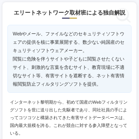
エリートネットワーク取材班による独自解説
Webやメール、ファイルなどのセキュリティソフトウ
ェアの提供を核に事業展開する、数少ない純国産のセ
キュリティソフトウェアメーカー。
中国・四国地方
閲覧に危険を伴うサイトや子どもに閲覧させたくない
サイト、刺激的な言葉を含むサイト、教育現場に不適
鳥取県
島根県
切なサイト等、有害サイトを遮断する、ネット有害情
報閲覧防止フィルタリングソフトを提供。
岡山県
広島県
インターネット黎明期から、初めて国産のWebフィルタリン
山口県
徳島県
グソフトを世に送り出した先駆者であり、同社社員の手によ
ってコツコツと構築されてきた有害サイトデータベースは、
香川県
愛媛県
国内最大規模を誇る。これが競合に対する参入障壁となって
いる。
高知県