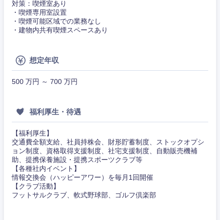
対策：喫煙室あり
・喫煙専用室設置
・喫煙可能区域での業務なし
・建物内共有喫煙スペースあり
想定年収
500 万円 ～ 700 万円
福利厚生・待遇
【福利厚生】
交通費全額支給、社員持株会、財形貯蓄制度、ストックオプシ
ョン制度、資格取得支援制度、社宅支援制度、自動販売機補
助、提携保養施設・提携スポーツクラブ等
【各種社内イベント】
情報交換会（ハッピーアワー）を毎月1回開催
【クラブ活動】
フットサルクラブ、軟式野球部、ゴルフ倶楽部