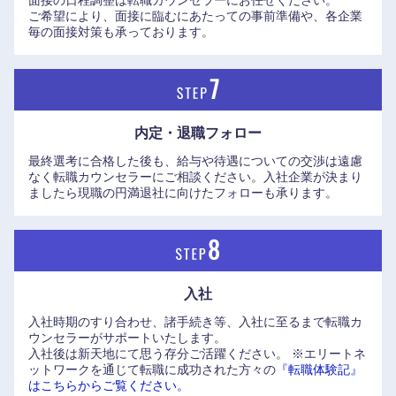
面接の日程調整は転職カウンセラーにお任せください。
ご希望により、面接に臨むにあたっての事前準備や、各企業
毎の面接対策も承っております。
内定・退職フォロー
最終選考に合格した後も、給与や待遇についての交渉は遠慮
なく転職カウンセラーにご相談ください。入社企業が決まり
ましたら現職の円満退社に向けたフォローも承ります。
入社
入社時期のすり合わせ、諸手続き等、入社に至るまで転職カ
ウンセラーがサポートいたします。
入社後は新天地にて思う存分ご活躍ください。
※エリートネ
ットワークを通じて転職に成功された方々の
『転職体験記』
はこちらからご覧ください。
海外