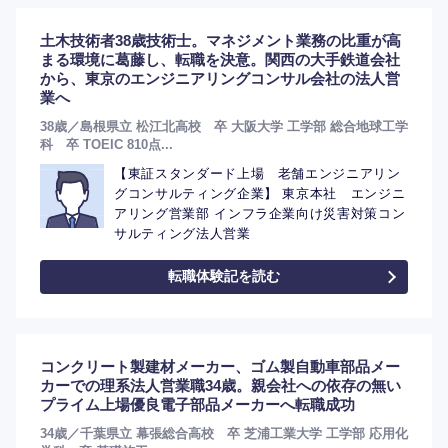
土木技術者38歳技術士。マネジメント業務の比重が高
まる環境に葛藤し、転職を決意。関西の大手鉄道会社
から、東京のエンジニアリングコンサル会社の法人営
業へ
38歳／島根県立 松江北高校 卒 大阪大学 工学部 総合地球工学
科 卒 TOEIC 810点...
【東証スタンダード上場 老舗エンジニアリン
グコンサルティング企業】 東京本社 エンジニ
アリング営業部 インフラ企業向け災害対策コン
選択する
サルティング法人営業
転職体験記を読む
コンクリート製建材メーカー、ゴム製自動車部品メー
カーでの理系法人営業職34歳。親会社への依存の無い
プライム上場優良電子部品メーカーへ転職成功
34歳／千葉県立 幕張総合高校 卒 芝浦工業大学 工学部 応用化