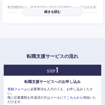
教育機関向け、家庭市場向け製品で圧倒的なシェアを誇る同
続きを読む
社のフィルタリングソフトは。現在、企業・公共団体3500社
以上、学校・教育機関1万3000校以上で導入され、大手PCメ
ーカー製品でも標準搭載されている。
2022年3月期決算では過去最高売上、最高益を達成した盤石
な経営基盤を持つ東証プライム上場企業でありながら、社員
及び役員間との距離が近く、スピード感を持って裁量大きく
働ける環境。
転職支援サービスの流れ
転職支援サービスへの
お申し込み
登録フォーム
に必要事項を入力のうえ、お申し込みくださ
い。
既に応募書類を作成済の方はメールにて
こちらから
登録いた
だけます。