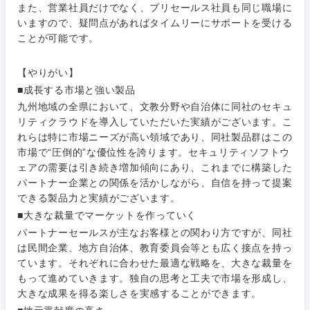
また、営業社員だけでなく、プリセールス社員も同じ職場に
いますので、疑問点があればタイムリーにサポートを受ける
ことが可能です。
甲信越・北陸
【やりがい】
新潟県
富山県
■成長する市場と強い製品
九州地域の全県において、文教分野や自治体に同社のセキュ
リティクラウドを導入していただいた実績がございます。こ
石川県
福井県
れらは特に市場ニーズが高い領域であり、同社製品群はこの
市場で“圧倒的”な優位性を誇ります。セキュリティソフトウ
山梨県
長野県
ェアの需要は引き続き増加傾向にあり、これまでに構築した
パートナー企業との関係を活かしながら、自信を持って提案
できる製品力と実績がございます。
■大きな裁量でマーケットを作っていく
パートナーセールスが主なお客様との関わり方ですが、同社
は民間企業、地方自治体、教育委員会等とも広く接点を持っ
ています。それぞれに合わせた最適な戦略を、大きな裁量を
もって進めていきます。独自の思考と工夫で市場を形成し、
大きな成果を得る楽しさを実感することができます。