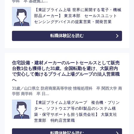
学科 卒 基礎施工...
【東証プライム上場 世界に展開する電子・機械
部品メーカー】 東京本部 セールスユニット
センシングデバイスの提案営業・開発営業
転職体験記を読む
住宅設備・建材メーカーのルートセールスとして販売
台数1位も獲得した31歳。全国転勤を避け、大阪府内
で安心して働けるプライム上場グループの法人営業職
へ
31歳／山口県立 防府商業高等学校 情報処理科 卒 関西大学 商
学部 商学科 卒 日...
【東証プライム上場グループ 複合機・プリン
ター、ソフトウエア等のBI製品のシステム構
築・保守サポートも担う販売会社】 大阪支社
営業部 特約店営業職
転職体験記を読む