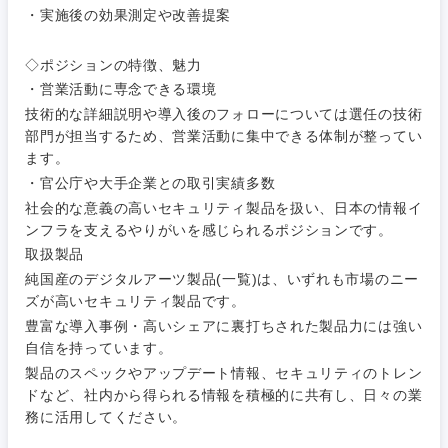
小売・通販・外食
年間休日120日以
専門職
・実施後の効果測定や改善提案
フルリモート
上
金融専門職
IT・通信
◇ポジションの特徴、魅力
技術職
完全週休2日制
社宅・家賃補助有
（IT）、
・営業活動に専念できる環境
メディカル
Webサー
技術的な詳細説明や導入後のフォローについては選任の技術
ビス・制
WEBサービス
部門が担当するため、営業活動に集中できる体制が整ってい
作、ゲー
不動産専門職
ム
ます。
コンサル・シンクタンク
・官公庁や大手企業との取引実績多数
建設・施工管理
技術職
社会的な意義の高いセキュリティ製品を扱い、日本の情報イ
（モノづ
ンフラを支えるやりがいを感じられるポジションです。
広告・宣伝・印刷
くり）
事務職
取扱製品
純国産のデジタルアーツ製品(一覧)は、いずれも市場のニー
金融専門
その他
マスメディア
ズが高いセキュリティ製品です。
職
豊富な導入事例・高いシェアに裏打ちされた製品力には強い
自信を持っています。
エンターテイメント
メディカ
製品のスペックやアップデート情報、セキュリティのトレン
ル
ドなど、社内から得られる情報を積極的に共有し、日々の業
関東地方
務に活用してください。
法律・特許事務所・監査法人
不動産専