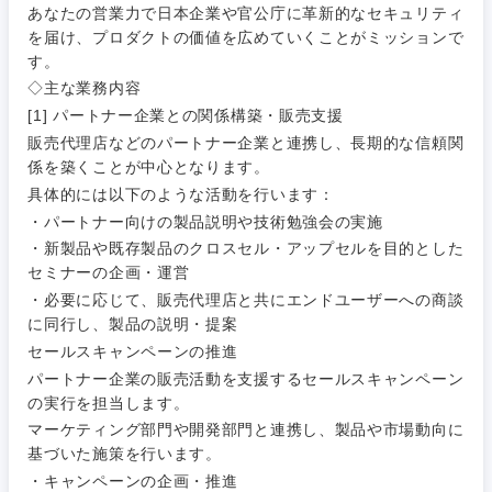
管理
あなたの営業力で日本企業や官公庁に革新的なセキュリティ
宮城県
山形県
電気・電子・半導体
を届け、プロダクトの価値を広めていくことがミッションで
人事
新規事業企画・立上げ
SCM
す。
福島県
◇主な業務内容
素材・化学・金属
フリーワード
マーケティング
M&A・事業投資
人事
[1] パートナー企業との関係構築・販売支援
販売代理店などのパートナー企業と連携し、長期的な信頼関
営業
食品・化粧品・アパレル・消費財
係を築くことが中心となります。
マーケテ
経営企画
こだわり条件を入力ください
ィング
具体的には以下のような活動を行います：
サービス
・パートナー向けの製品説明や技術勉強会の実施
メディカル・ヘルスケア・ライフサイエンス
政策渉外
急募
第二新卒
営業
・新製品や既存製品のクロスセル・アップセルを目的とした
クリエイティブ
セミナーの企画・運営
その他企画業務
金融
スタートアップ企
サービス
・必要に応じて、販売代理店と共にエンドユーザーへの商談
上場企業
業
コンサルタント
に同行し、製品の説明・提案
セールスキャンペーンの推進
クリエイ
建設・不動産
ティブ
外資系企業
英語を活かす
専門職
パートナー企業の販売活動を支援するセールスキャンペーン
の実行を担当します。
倉庫・運輸・物流
マーケティング部門や開発部門と連携し、製品や市場動向に
コンサル
技術職（IT）、Webサービス・制作、ゲーム
転勤なし
海外勤務あり
タント
基づいた施策を行います。
・キャンペーンの企画・推進
技術職（モノづくり）