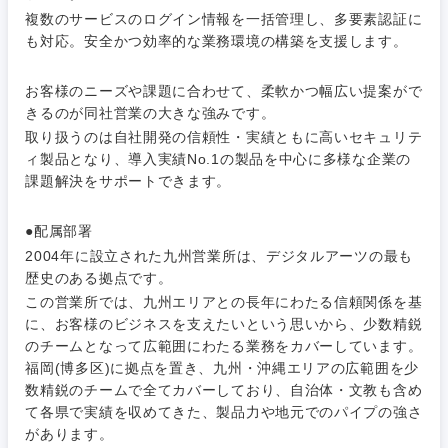
複数のサービスのログイン情報を一括管理し、多要素認証に
も対応。安全かつ効率的な業務環境の構築を支援します。
お客様のニーズや課題に合わせて、柔軟かつ幅広い提案がで
きるのが同社営業の大きな強みです。
取り扱うのは自社開発の信頼性・実績ともに高いセキュリテ
ィ製品となり、導入実績No.1の製品を中心に多様な企業の
課題解決をサポートできます。
●配属部署
2004年に設立された九州営業所は、デジタルアーツの最も
歴史のある拠点です。
この営業所では、九州エリアとの長年にわたる信頼関係を基
に、お客様のビジネスを支えたいという思いから、少数精鋭
のチームとなって広範囲にわたる業務をカバーしています。
福岡(博多区)に拠点を置き、九州・沖縄エリアの広範囲を少
数精鋭のチームで全てカバーしており、自治体・文教も含め
て各県で実績を収めてきた、製品力や地元でのパイプの強さ
があります。