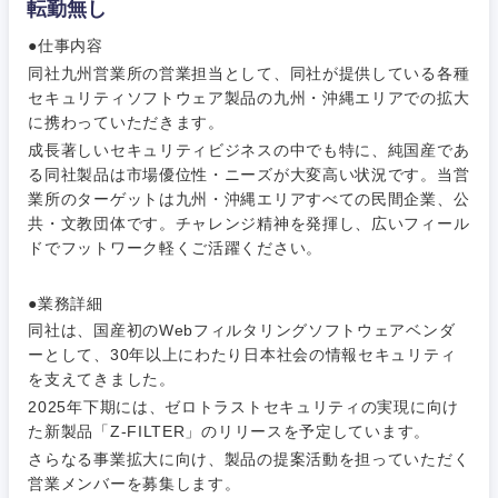
転勤無し
●仕事内容
同社九州営業所の営業担当として、同社が提供している各種
セキュリティソフトウェア製品の九州・沖縄エリアでの拡大
に携わっていただきます。
成長著しいセキュリティビジネスの中でも特に、純国産であ
る同社製品は市場優位性・ニーズが大変高い状況です。当営
業所のターゲットは九州・沖縄エリアすべての民間企業、公
共・文教団体です。チャレンジ精神を発揮し、広いフィール
ドでフットワーク軽くご活躍ください。
ご希望条件を入力ください
ご希望の職種を選択してください
ご希望の職種を選択してください
ご希望の業界を選択してください
ご希望の勤務地を選択してください
●業務詳細
経営企
経営企画・事業企画
商社・卸
北海道・東北地方
同社は、国産初のWebフィルタリングソフトウェアベンダ
画・事業
すべての経営企画・事業企
希望年収
ーとして、30年以上にわたり日本社会の情報セキュリティ
企画
画
を支えてきました。
経営ボード
北海道
青森県
エネルギー・資源・環境
2025年下期には、ゼロトラストセキュリティの実現に向け
20代
30代
経営ボー
事業企画・事業開発
た新製品「Z-FILTER」のリリースを予定しています。
管理
推奨年齢
ド
秋田県
岩手県
さらなる事業拡大に向け、製品の提案活動を担っていただく
自動車・機械・船舶
営業メンバーを募集します。
40代
50代
事業管理
SCM