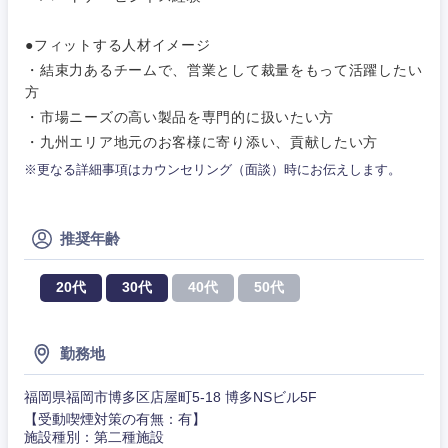
●フィットする人材イメージ
・結束力あるチームで、営業として裁量をもって活躍したい
方
・市場ニーズの高い製品を専門的に扱いたい方
東海地方
・九州エリア地元のお客様に寄り添い、貢献したい方
※更なる詳細事項はカウンセリング（面談）時にお伝えします。
岐阜県
静岡県
愛知県
三重県
推奨年齢
20代
30代
40代
50代
勤務地
福岡県福岡市博多区店屋町5-18 博多NSビル5F
【受動喫煙対策の有無：有】
施設種別：第二種施設