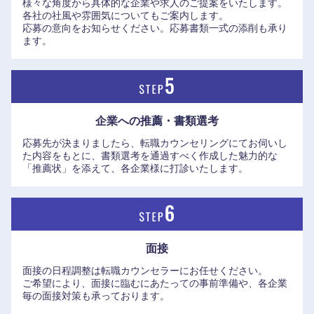
様々な角度から具体的な企業や求人のご提案をいたします。
各社の社風や雰囲気についてもご案内します。
す。
応募の意向をお知らせください。応募書類一式の添削も承り
中国・四国地方
ます。
・ロシュグループとの日常的な英語ミーティングや海外出張
の機会も豊富にあり、グローバルな刺激を受けながら腰を据
鳥取県
島根県
えて長く活躍したい方に最適な環境が整っています。
岡山県
広島県
企業への推薦・書類選考
応募先が決まりましたら、転職カウンセリングにてお伺いし
山口県
徳島県
た内容をもとに、書類選考を通過すべく作成した魅力的な
「推薦状」を添えて、各企業様に打診いたします。
香川県
愛媛県
高知県
面接
面接の日程調整は転職カウンセラーにお任せください。
ご希望により、面接に臨むにあたっての事前準備や、各企業
毎の面接対策も承っております。