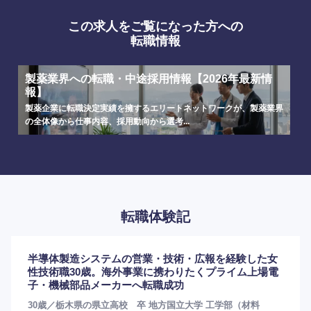
この求人をご覧になった方への
転職情報
製薬業界への転職・中途採用情報【2026年最新情
報】
選択する
選択する
選択する
選択する
製薬企業に転職決定実績を擁するエリートネットワークが、製薬業界
の全体像から仕事内容、採用動向から選考...
転職体験記
半導体製造システムの営業・技術・広報を経験した女
性技術職30歳。海外事業に携わりたくプライム上場電
子・機械部品メーカーへ転職成功
30歳／栃木県の県立高校 卒 地方国立大学 工学部（材料