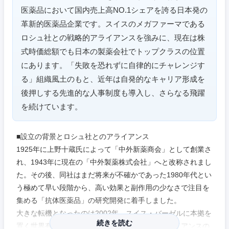
医薬品において国内売上高NO.1シェアを誇る日本発の
愛知県
三重県
革新的医薬品企業です。スイスのメガファーマである
ロシュ社との戦略的アライアンスを強みに、現在は株
式時価総額でも日本の製薬会社でトップクラスの位置
にあります。「失敗を恐れずに自律的にチャレンジす
る」組織風土のもと、近年は自発的なキャリア形成を
後押しする先進的な人事制度も導入し、さらなる飛躍
を続けています。
■設立の背景とロシュ社とのアライアンス
1925年に上野十蔵氏によって「中外新薬商会」として創業さ
れ、1943年に現在の「中外製薬株式会社」へと改称されまし
た。その後、同社はまだ将来が不確かであった1980年代とい
う極めて早い段階から、高い効果と副作用の少なさで注目を
集める「抗体医薬品」の研究開発に着手しました。
大きな転機となったのは2002年、スイス・バーゼルに本拠を
続きを読む
置く世界有数の製薬企業ロシュ社との戦略的アライアンスの