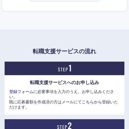
スタートです。これにより、抗がん剤を中心としたロシュ・
グループの画期的な医薬品を国内で独占販売する権利を得る
とともに、ロシュ社の広大なグローバル販売網を通じて自社
製品を世界へ展開するという、極めて優れたビジネスモデル
を成功させました。
■事業の特徴と組織風土
転職支援サービスの流れ
近畿地方
・国内NO.1を誇る「がん領域」と「抗体医薬品」
独自の先進的な「抗体エンジニアリング技術」を駆使し、抗
滋賀県
京都府
体による医薬品の研究開発を牽引しています。ロシュ社との
シナジーも相まって、がん領域および抗体医薬品の市場にお
転職支援サービスへの
お申し込み
大阪府
兵庫県
いて国内トップシェアを維持し続けています。
登録フォーム
に必要事項を入力のうえ、お申し込みくださ
い。
奈良県
和歌山県
・DX（デジタルトランスフォーメーション）の推進
既に応募書類を作成済の方はメールにて
こちらから
登録いた
AIを活用した新薬の設計や、デジタル技術を用いた臨床試験
だけます。
の効率化など、製薬業界におけるDXのリーディングカンパニ
ーとしても高く評価されています。