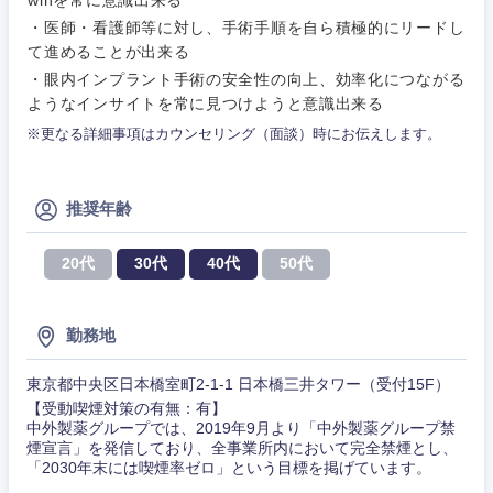
winを常に意識出来る
WEBサービス
作、ゲー
・医師・看護師等に対し、手術手順を自ら積極的にリードし
不動産専門職
ム
て進めることが出来る
コンサル・シンクタンク
・眼内インプラント手術の安全性の向上、効率化につながる
建設・施工管理
技術職
ようなインサイトを常に見つけようと意識出来る
（モノづ
関東地方
広告・宣伝・印刷
くり）
※更なる詳細事項はカウンセリング（面談）時にお伝えします。
事務職
茨城県
栃木県
金融専門
その他
マスメディア
推奨年齢
職
群馬県
埼玉県
20代
30代
40代
50代
エンターテイメント
メディカ
ル
千葉県
東京都
法律・特許事務所・監査法人
勤務地
不動産専
神奈川県
門職
東京都中央区日本橋室町2-1-1 日本橋三井タワー（受付15F）
人材・アウトソーシング
【受動喫煙対策の有無：有】
建設・施
中外製薬グループでは、2019年9月より「中外製薬グループ禁
工管理
煙宣言」を発信しており、全事業所内において完全禁煙とし、
サービス
「2030年末には喫煙率ゼロ」という目標を掲げています。