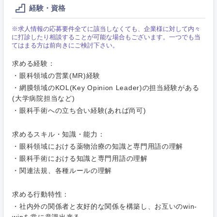
経験・資格
営業
食品・化粧品・アパレル・消費財
マーケテ
経営企画
こだわり条件を入力ください
ィング
※求人情報の応募要件全てに該当しなくても、企業様に対して内々
サービス
に打診したり相談することが可能な場合もございます。一つでも当
メディカル・ヘルスケア・ライフサイエンス
政策渉外
急募
第二新卒
てはまる方は前向きにご検討下さい。
営業
クリエイティブ
求める経験：
その他企画業務
金融
スタートアップ企
サービス
・眼科領域の営業(MR)経験
上場企業
業
コンサルタント
・網膜領域のKOL(Key Opinion Leader)の担当経験がある
(大学病院担当など)
クリエイ
建設・不動産
ティブ
外資系企業
英語を活かす
専門職
・眼科手術への立ち合い経験(あれば尚可)
倉庫・運輸・物流
コンサル
技術職（IT）、Webサービス・制作、ゲーム
求めるスキル・知識・能力：
転勤なし
海外勤務あり
タント
・眼科領域における薬物治療の知識と専門用語の理解
技術職（モノづくり）
・眼科手術における知識と専門用語の理解
小売・通販・外食
年間休日120日以
専門職
フルリモート
・関連法規、各種ルールの理解
上
金融専門職
IT・通信
技術職
求める行動特性：
完全週休2日制
社宅・家賃補助有
（IT）、
メディカル
・社内外の関係者と友好的な関係を構築し、お互いのwin-
Webサー
ビス・制