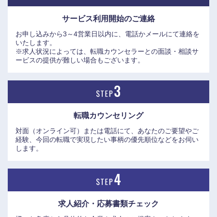
■社風・働き方
サービス利用開始の
ご連絡
・自律的な挑戦を支える組織風土と新たな人事制度
お申し込みから3～4営業日以内に、電話かメールにて連絡を
同社には「失敗を恐れずに自律的にチャレンジする」という
いたします。
オープンな風土が根づいています。さらに2025年1月からは
※求人状況によっては、転職カウンセラーとの面談・相談サ
新しい人事制度がスタート。社内の空きポジションがすべて
ービスの提供が難しい場合もございます。
開示され、社員が自ら手を挙げて自らの意思でキャリアを描
き、挑戦していける環境が整備されました。主体性を持って
成長したい人材にとって、非常に魅力的なフィールドが広が
っています。
転職カウンセリング
対面（オンライン可）または電話にて、あなたのご要望やご
・働き方は非常にフレキシブルで、コアタイムなしのフレッ
経験、今回の転職で実現したい事柄の優先順位などをお伺い
クスタイム制やフルリモートワークが活用されており、全社
します。
で「週1日以上の出社」を目安としつつも、実際の比率は個
人の裁量に委ねられています。IT・デジタル部門などでは平
均残業時間が20時間未満の組織も多く、ワークライフバラン
スの高さも魅力です。さらに「中外製薬グループ禁煙宣言」
求人紹介・応募書類
チェック
のもと、2030年末の喫煙率ゼロを目指して全事業所内を完全
禁煙とするなど、社員の健康経営にも非常に注力していま