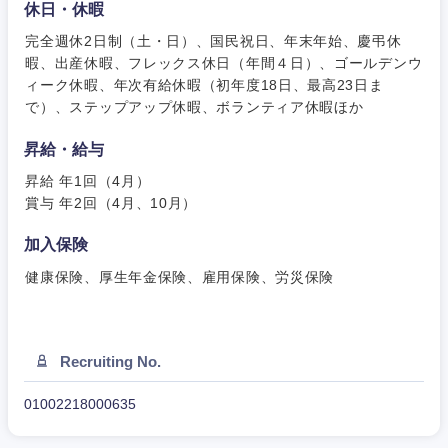
休日・休暇
甲信越・北陸
完全週休2日制（土・日）、国民祝日、年末年始、慶弔休
暇、出産休暇、フレックス休日（年間４日）、ゴールデンウ
ィーク休暇、年次有給休暇（初年度18日、最高23日ま
新潟県
富山県
で）、ステップアップ休暇、ボランティア休暇ほか
石川県
福井県
昇給・給与
昇給 年1回（4月）
山梨県
長野県
賞与 年2回（4月、10月）
加入保険
健康保険、厚生年金保険、雇用保険、労災保険
Recruiting No.
01002218000635