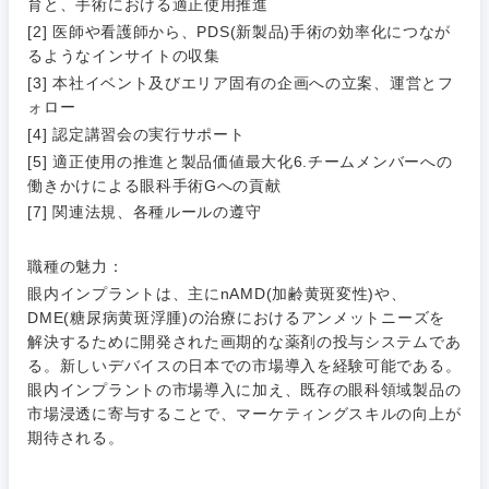
育と、手術における適正使用推進
[2] 医師や看護師から、PDS(新製品)手術の効率化につなが
るようなインサイトの収集
[3] 本社イベント及びエリア固有の企画への立案、運営とフ
ォロー
ご希望条件を入力ください
ご希望の職種を選択してください
ご希望の職種を選択してください
ご希望の業界を選択してください
ご希望の勤務地を選択してください
[4] 認定講習会の実行サポート
[5] 適正使用の推進と製品価値最大化6.チームメンバーへの
働きかけによる眼科手術Gへの貢献
経営企
経営企画・事業企画
商社・卸
北海道・東北地方
画・事業
すべての経営企画・事業企
[7] 関連法規、各種ルールの遵守
希望年収
企画
画
経営ボード
北海道
青森県
エネルギー・資源・環境
職種の魅力：
20代
30代
経営ボー
事業企画・事業開発
眼内インプラントは、主にnAMD(加齢黄斑変性)や、
管理
推奨年齢
ド
秋田県
岩手県
DME(糖尿病黄斑浮腫)の治療におけるアンメットニーズを
自動車・機械・船舶
解決するために開発された画期的な薬剤の投与システムであ
40代
50代
事業管理
SCM
管理
る。新しいデバイスの日本での市場導入を経験可能である。
宮城県
山形県
電気・電子・半導体
眼内インプラントの市場導入に加え、既存の眼科領域製品の
人事
新規事業企画・立上げ
市場浸透に寄与することで、マーケティングスキルの向上が
SCM
福島県
期待される。
素材・化学・金属
フリーワード
マーケティング
M&A・事業投資
人事