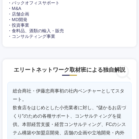
・バックオフィスサポート
・M&A
・店舗企画
・MD開発
・投資事業
・食料品、酒類の輸入・販売
・コンサルティング事業
エリートネットワーク取材班による独自解説
総合商社・伊藤忠商事初の社内ベンチャーとしてスタ
ート。
飲食店をはじめとした小売業者に対し、“儲かるお店づ
東海地方
くり”のための各種サポート、コンサルティングを提
供。本部経営支援・経営コンサルティング、FCのシス
岐阜県
静岡県
テム構築や加盟店開発、店舗の企画や立地開発・内外