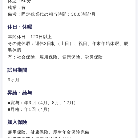
事務職
休憩：60分
残業：有
その他
備考：固定残業代の相当時間：30.0時間/月
その他
休日・休暇
年間休日：120日以上
その他休暇：週休2日制（土日）、祝日、年末年始休暇、慶
弔休暇
有：社会保険、雇用保険、健康保険、労災保険
試用期間
6ヶ月
昇給・給与
■賞与：年3回（4月、8月、12月）
■昇格：年1回（4月）
加入保険
雇用保険、健康保険、厚生年金保険完備