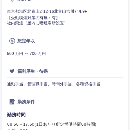
作、ゲー
不動産専門職
ム
東京都港区北青山2-12-16北青山吉川ビル9F
コンサル・シンクタンク
【受動喫煙対策の有無：有】
建設・施工管理
社内禁煙（屋内に喫煙場所設置）
技術職
（モノづ
関東地方
広告・宣伝・印刷
くり）
事務職
想定年収
茨城県
栃木県
金融専門
その他
マスメディア
500 万円 ～ 700 万円
職
群馬県
埼玉県
エンターテイメント
メディカ
福利厚生・待遇
ル
千葉県
東京都
通勤手当、管理職手当、時間外手当、各種資格手当
法律・特許事務所・監査法人
不動産専
神奈川県
門職
勤務条件
人材・アウトソーシング
建設・施
勤務時間
工管理
サービス
08:50～17:50(1日あたり所定労働時間08時間)