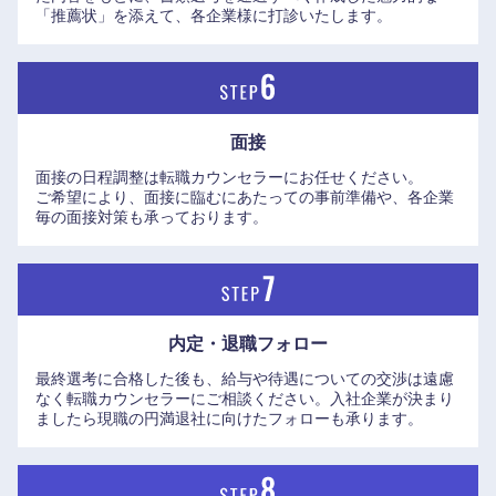
「推薦状」を添えて、各企業様に打診いたします。
中国・四国地方
鳥取県
島根県
面接
岡山県
広島県
面接の日程調整は転職カウンセラーにお任せください。
ご希望により、面接に臨むにあたっての事前準備や、各企業
毎の面接対策も承っております。
山口県
徳島県
香川県
愛媛県
内定・退職フォロー
高知県
最終選考に合格した後も、給与や待遇についての交渉は遠慮
なく転職カウンセラーにご相談ください。入社企業が決まり
ましたら現職の円満退社に向けたフォローも承ります。