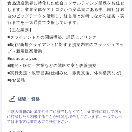
食品流通業界に特化した総合コンサルティング業務をお任せ
します。業界全体がアナログかつ変革期にある中、同社は独
自のビッグデータを活用し、経営層と対峙しながら提案～実
行までを一気通貫で支援しています。
【主な業務】
ご希望条件を入力ください
ご希望の職種を選択してください
ご希望の職種を選択してください
ご希望の業界を選択してください
ご希望の勤務地を選択してください
■クライアントとの関係構築、課題ヒアリング
■既存/新規クライアントに対する提案内容のブラッシュアッ
プ～新規提案活動
経営企
経営企画・事業企画
商社・卸
北海道・東北地方
画・事業
すべての経営企画・事業企
希望年収
■issueanalysis
企画
画
■開発・販促・営業などの戦略立案と改善提案
経営ボード
北海道
青森県
エネルギー・資源・環境
■実行支援・改善提案(仕組み化、販促支援、体制構築など)
20代
30代
経営ボー
事業企画・事業開発
■PM業務
管理
推奨年齢
ド
秋田県
岩手県
自動車・機械・船舶
40代
50代
事業管理
SCM
管理
経験・資格
宮城県
山形県
電気・電子・半導体
人事
新規事業企画・立上げ
SCM
※求人情報の応募要件全てに該当しなくても、企業様に対して内々
福島県
に打診したり相談することが可能な場合もございます。一つでも当
てはまる方は前向きにご検討下さい。
素材・化学・金属
フリーワード
マーケティング
M&A・事業投資
人事