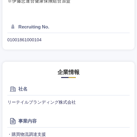
※伊藤忠連合健康保険組合加盟
甲信越・北陸
新潟県
富山県
Recruiting No.
01001861000104
石川県
福井県
山梨県
長野県
企業情報
社名
リーテイルブランディング株式会社
事業内容
・購買物流調達支援