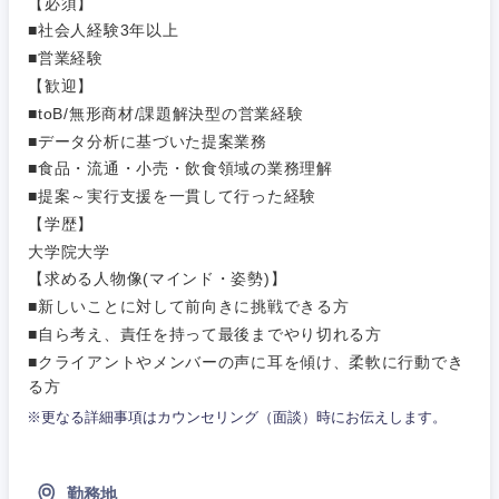
【必須】
営業
食品・化粧品・アパレル・消費財
■社会人経験3年以上
マーケテ
経営企画
こだわり条件を入力ください
ィング
■営業経験
サービス
【歓迎】
メディカル・ヘルスケア・ライフサイエンス
政策渉外
急募
第二新卒
営業
■toB/無形商材/課題解決型の営業経験
クリエイティブ
■データ分析に基づいた提案業務
その他企画業務
金融
スタートアップ企
■食品・流通・小売・飲食領域の業務理解
サービス
上場企業
業
コンサルタント
■提案～実行支援を一貫して行った経験
【学歴】
クリエイ
建設・不動産
ティブ
外資系企業
英語を活かす
専門職
大学院大学
【求める人物像(マインド・姿勢)】
倉庫・運輸・物流
コンサル
技術職（IT）、Webサービス・制作、ゲーム
■新しいことに対して前向きに挑戦できる方
転勤なし
海外勤務あり
タント
■自ら考え、責任を持って最後までやり切れる方
技術職（モノづくり）
■クライアントやメンバーの声に耳を傾け、柔軟に行動でき
小売・通販・外食
年間休日120日以
専門職
フルリモート
る方
上
金融専門職
※更なる詳細事項はカウンセリング（面談）時にお伝えします。
IT・通信
技術職
完全週休2日制
社宅・家賃補助有
（IT）、
メディカル
Webサー
勤務地
ビス・制
WEBサービス