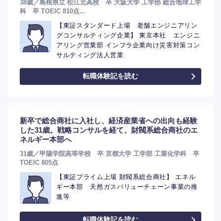
38歳／島根県立 松江北高校 卒 大阪大学 工学部 総合地球工学
科 卒 TOEIC 810点...
【東証スタンダード上場 老舗エンジニアリン
グコンサルティング企業】 東京本社 エンジニ
アリング営業部 インフラ企業向け災害対策コン
サルティング法人営業
転職体験記を読む
新卒で総合商社に入社し、経済産業省への出向も経験
した31歳。戦略コンサルを経て、財閥系総合商社のエ
ネルギー本部へ
31歳／甲陽学院高等学校 卒 京都大学 工学部 工業化学科 卒
TOEIC 805点
【東証プライム上場 財閥系総合商社】 エネル
ギー本部 天然ガスバリューチェーン事業の推
進等
転職体験記を読む