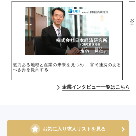
お
全
魅力ある地域と産業の未来を見つめ、 官民連携のある
べき姿を提言する
企業インタビュー一覧はこちら
お気に入り求人リストを見る