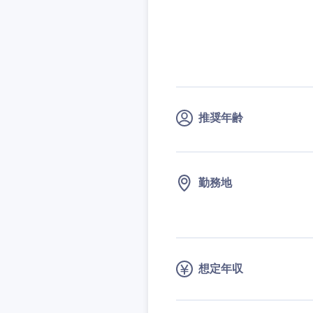
技術職（IT）、Webサービ
技術職（IT）、Webサービ
マスメディア
制作、ゲーム
技術職（モノづくり）
エンターテイメント
技術職（モノづくり）
法律・特許事務所・
金融専門職
人材・アウトソーシ
金融専門職
甲信越・北陸
メディカル
サービス
推奨年齢
新潟県
メディカル
その他
不動産専門職
石川県
不動産専門職
建設・施工管理
山梨県
勤務地
建設・施工管理
事務職
事務職
その他
想定年収
その他