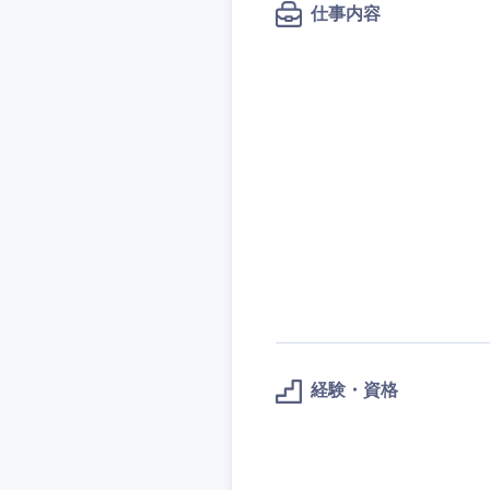
秋田県
管理
管理
仕事内容
電気・電子・半導体
宮城県
フリーワード
SCM
SCM
素材・化学・金属
福島県
食品・化粧品・アパ
人事
人事
こだわり条件
メディカル・ヘルス
マーケティング
マーケティング
金融
急募
営業
建設・不動産
営業
倉庫・運輸・物流
サービス
スタートアップ企業
サービス
小売・通販・外食
クリエイティブ
クリエイティブ
IT・通信
転勤なし
コンサルタント
WEBサービス
経験・資格
コンサルタント
コンサル・シンクタ
年間休日120日以上
専門職
専門職
広告・宣伝・印刷