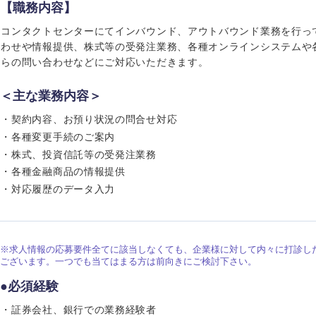
岩手県
事業管理
群馬県
【職務内容】
山形県
新規事業企画・立上げ
千葉県
コンタクトセンターにてインバウンド、アウトバウンド業務を行っ
わせや情報提供、株式等の受発注業務、各種オンラインシステムや
M&A・事業投資
神奈川県
らの問い合わせなどにご対応いただきます。
レル・消費財
経営企画
を入力ください
＜主な業務内容＞
ケア・ライフサイエンス
政策渉外
・契約内容、お預り状況の問合せ対応
その他企画業務
第二新卒
上場
・各種変更手続のご案内
・株式、投資信託等の受発注業務
・各種金融商品の情報提供
外資系企業
英語
・対応履歴のデータ入力
海外勤務あり
フル
※求人情報の応募要件全てに該当しなくても、企業様に対して内々に打診し
ございます。一つでも当てはまる方は前向きにご検討下さい。
ンク
完全週休2日制
社宅
●必須経験
・証券会社、銀行での業務経験者