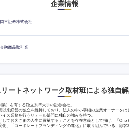
企業情報
岡三証券株式会社
海外
金融商品取引業
佐賀県
熊本県
宮崎県
沖縄県
エリートネットワーク取材班による独自解
年創業）を有する独立系準大手の証券会社。
業以来経営の独立を維持しており、法人の中小零細の企業オーナーをは
バイス業務を行うリテール部門に独自の強みを持つ。
してお客さまの人生に貢献する」ことを存在意義として掲げ、「One to
度化」「コーポレートブランディングの進化」に取り組んでいる。顧客