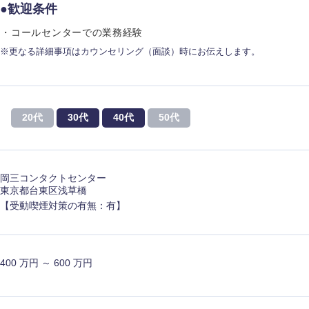
ス・制作、ゲーム
●歓迎条件
ス・
・コールセンターでの業務経験
選択する
※更なる詳細事項はカウンセリング（面談）時にお伝えします。
監査法人
ング
東海地方
20代
30代
40代
50代
富山県
岐阜県
福井県
愛知県
岡三コンタクトセンター
長野県
東京都台東区浅草橋
【受動喫煙対策の有無：有】
400 万円 ～ 600 万円