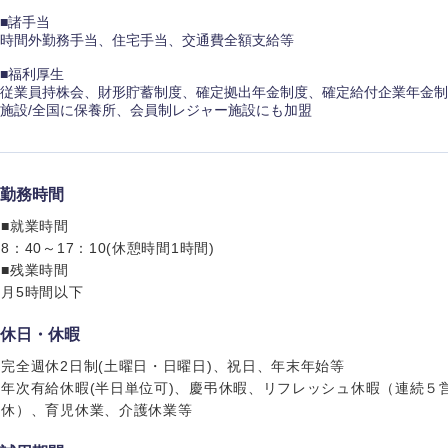
■諸手当
時間外勤務手当、住宅手当、交通費全額支給等
■福利厚生
従業員持株会、財形貯蓄制度、確定拠出年金制度、確定給付企業年金制
施設/全国に保養所、会員制レジャー施設にも加盟
勤務時間
■就業時間
8：40～17：10(休憩時間1時間)
■残業時間
月5時間以下
中国・四国地方
休日・休暇
完全週休2日制(土曜日・日曜日)、祝日、年末年始等
京都府
鳥取県
年次有給休暇(半日単位可)、慶弔休暇、リフレッシュ休暇（連続５
兵庫県
岡山県
休）、育児休業、介護休業等
和歌山県
山口県