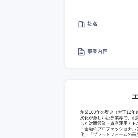
社名
九州・沖縄
事業内容
福岡県
長崎県
大分県
鹿児島県
創業100年の歴史（大正12
変化が激しい証券業界で、創
した対面営業・資産運用アド
「金融のプロフェッショナルと
化」「プラットフォームの高