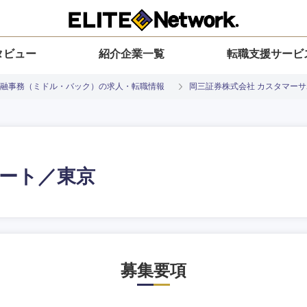
タビュー
紹介企業一覧
転職支援サービ
融事務（ミドル・バック）の求人・転職情報
岡三証券株式会社 カスタマー
ート／東京
入力ください
選択してください
選択してください
選択してください
を選択してください
地方
すべての経営企画・事業企画
関東地方
募集要項
環境
青森県
事業企画・事業開発
茨城県
20代
30代
40代
50代