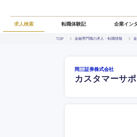
求人検索
転職体験記
企業イン
金融専門職の求人・転職情報
金
TOP
岡三証券株式会社
カスタマーサポ
ご希望条件を
ご希望の職種を
ご希望の職種を
ご希望の業界を
ご希望の勤務地
希望年収
経営企画・事業企画
経営企画・事業企画
商社・卸
北海道・東北
エネルギー・資源・
経営ボード
経営ボード
北海道
推奨年齢
自動車・機械・船舶