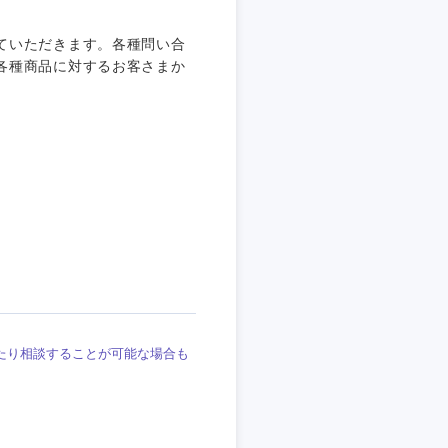
埼玉県
東京都
ていただきます。各種問い合
各種商品に対するお客さまか
企業
を活かす
リモート
たり相談することが可能な場合も
・家賃補助有