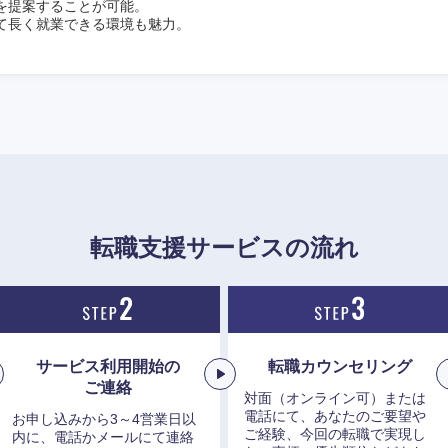
を提案することが可能。
て長く就業できる環境も魅力。
転職支援サービスの流れ
サービス利用開始の
転職カウンセリング
ご連絡
選択する
選択する
選択する
選択する
対面（オンライン可）または
電話にて、あなたのご要望や
お申し込みから3～4営業日以
ご経験、今回の転職で実現し
内に、電話かメールにて連絡