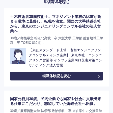
転職体験記
土木技術者38歳技術士。マネジメント業務の比重が高
まる環境に葛藤し、転職を決意。関西の大手鉄道会社
から、東京のエンジニアリングコンサル会社の法人営
業へ
38歳／島根県立 松江北高校 卒 大阪大学 工学部 総合地球工学
科 卒 TOEIC 810点...
【東証スタンダード上場 老舗エンジニアリン
グコンサルティング企業】 東京本社 エンジニ
アリング営業部 インフラ企業向け災害対策コン
サルティング法人営業
転職体験記を読む
選択する
国家公務員30歳。民間企業でも国家や社会に貢献出来
る仕事にこだわり、志望していた海運会社へ転職。
30歳／慶應義塾大学 法学部 政治学科 卒 ※在学中に交換留学