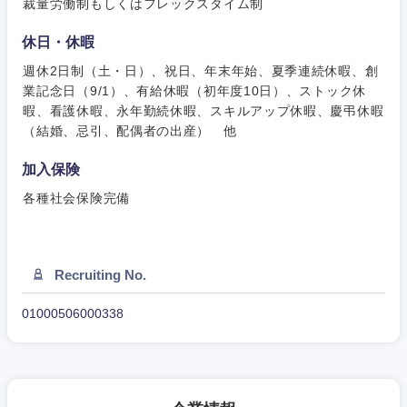
裁量労働制もしくはフレックスタイム制
岐阜県
静岡県
休日・休暇
週休2日制（土・日）、祝日、年末年始、夏季連続休暇、創
愛知県
三重県
業記念日（9/1）、有給休暇（初年度10日）、ストック休
暇、看護休暇、永年勤続休暇、スキルアップ休暇、慶弔休暇
（結婚、忌引、配偶者の出産） 他
加入保険
各種社会保険完備
Recruiting No.
01000506000338