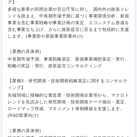
電気・電子・半導体
グ】
人事
新規事業企画・立上げ
SCM
多様な業界の民間企業や官公庁等に対し、国内外の政策トレ
福島県
ンドを踏まえ、中長期市場予測に基づく事業環境分析、新規
素材・化学・金属
フリーワード
マーケティング
事業を含む事業戦略や事業計画の策定、エコシステム形成を
M&A・事業投資
人事
含む事業立ち上げ、さらに政策提言に至るまで包括的に支援
します。(事業部や新規事業部署向け)
営業
食品・化粧品・アパレル・消費財
マーケテ
経営企画
こだわり条件を入力ください
ィング
［業務の具体例］
サービス
メディカル・ヘルスケア・ライフサイエンス
政策渉外
急募
第二新卒
中長期市場予測、事業戦略策定、新規事業構想策定・実行、
営業
戦略の実証・実行、政策提言コンサルティング
クリエイティブ
その他企画業務
金融
スタートアップ企
サービス
上場企業
業
【業務3：研究開発・技術開発戦略策定に関するコンサルテ
コンサルタント
ィング】
クリエイ
建設・不動産
先端領域に積極的な製造業・技術開発企業等から、マクロト
ティブ
外資系企業
英語を活かす
専門職
レンドを先読みした研究開発・技術開発テーマ抽出・選定、
ロードマップ作成、マネジメント体制構築を支援します。
倉庫・運輸・物流
コンサル
技術職（IT）、Webサービス・制作、ゲーム
転勤なし
海外勤務あり
(R&D部署向け)
タント
技術職（モノづくり）
小売・通販・外食
［業務の具体例］
年間休日120日以
専門職
フルリモート