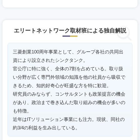
滋賀県
京都府
大阪府
兵庫県
エリートネットワーク取材班による独自解説
奈良県
和歌山県
三菱創業100周年事業として、グループ各社の共同出
資により設立されたシンクタンク。
官公庁に特に強く、全体の7割を占めている。取り扱
い分野が広く専門外領域の知識を他の社員から吸収で
きるため、知的好奇心が旺盛な方を特に歓迎。
研究員のみならず、コンサルタントも政策提言の機会
があり、政治まで巻き込んだ取り組みの機会が多いの
も特徴。
近年はITソリューション事業にも注力。現状、同社の
約3/4の利益を生み出している。