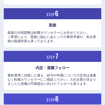
九州・沖縄
面接
面接の日程調整は転職カウンセラーにお任せください。
福岡県
佐賀県
ご希望により、面接に臨むにあたっての事前準備や、各企業
毎の面接対策も承っております。
長崎県
熊本県
大分県
宮崎県
内定・退職フォロー
鹿児島県
沖縄県
最終選考に合格した後も、給与や待遇についての交渉は遠慮
なく転職カウンセラーにご相談ください。入社企業が決まり
ましたら現職の円満退社に向けたフォローも承ります。