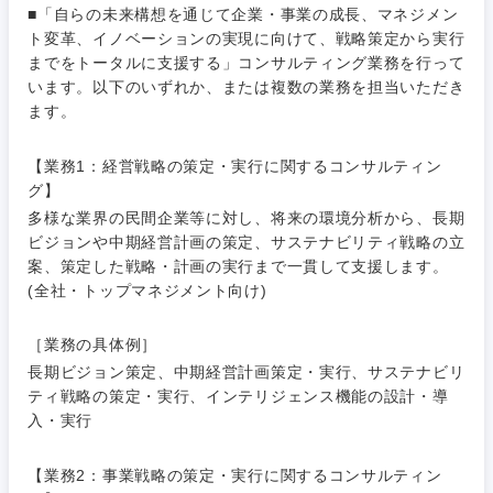
■「自らの未来構想を通じて企業・事業の成長、マネジメン
ト変革、イノベーションの実現に向けて、戦略策定から実行
までをトータルに支援する」コンサルティング業務を行って
います。以下のいずれか、または複数の業務を担当いただき
ます。
【業務1：経営戦略の策定・実行に関するコンサルティン
グ】
多様な業界の民間企業等に対し、将来の環境分析から、長期
ご希望条件を入力ください
ご希望の職種を選択してください
ご希望の職種を選択してください
ご希望の業界を選択してください
ご希望の勤務地を選択してください
ビジョンや中期経営計画の策定、サステナビリティ戦略の立
案、策定した戦略・計画の実行まで一貫して支援します。
(全社・トップマネジメント向け)
経営企
経営企画・事業企画
商社・卸
北海道・東北地方
画・事業
すべての経営企画・事業企
希望年収
企画
画
［業務の具体例］
経営ボード
北海道
青森県
エネルギー・資源・環境
長期ビジョン策定、中期経営計画策定・実行、サステナビリ
20代
30代
経営ボー
ティ戦略の策定・実行、インテリジェンス機能の設計・導
事業企画・事業開発
管理
推奨年齢
ド
入・実行
秋田県
岩手県
自動車・機械・船舶
40代
50代
事業管理
SCM
管理
【業務2：事業戦略の策定・実行に関するコンサルティン
宮城県
山形県