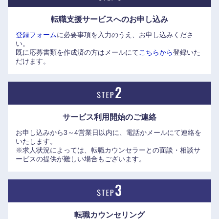
■人事部 採用担当部長：本領 光司氏
鳥取県
島根県
転職支援サービスへの
お申し込み
https://www.elite-network.co.jp/interview_kigyo/93.html
登録フォーム
に必要事項を入力のうえ、お申し込みくださ
岡山県
広島県
い。
既に応募書類を作成済の方はメールにて
こちらから
登録いた
だけます。
山口県
徳島県
香川県
愛媛県
サービス利用開始の
ご連絡
高知県
お申し込みから3～4営業日以内に、電話かメールにて連絡を
いたします。
※求人状況によっては、転職カウンセラーとの面談・相談サ
ービスの提供が難しい場合もございます。
転職カウンセリング