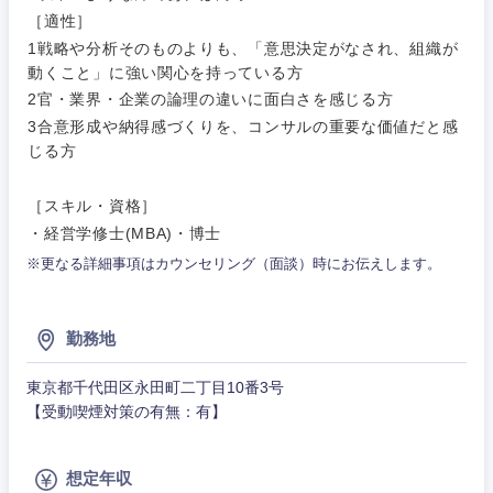
［適性］
新潟県
富山県
1戦略や分析そのものよりも、「意思決定がなされ、組織が
動くこと」に強い関心を持っている方
石川県
福井県
2官・業界・企業の論理の違いに面白さを感じる方
3合意形成や納得感づくりを、コンサルの重要な価値だと感
山梨県
長野県
じる方
［スキル・資格］
・経営学修士(MBA)・博士
※更なる詳細事項はカウンセリング（面談）時にお伝えします。
勤務地
東京都千代田区永田町二丁目10番3号
【受動喫煙対策の有無：有】
想定年収