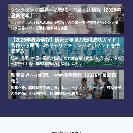
シンクタンク業界への転職・中途採用情報【2026年
最新情報】
シンクタンク（日系の総合研究所）の企業一覧 他業界からシンクタ
ンク業界への未経験転職事例も多数
【2026年最新情報】国家公務員の転職成功ガイド｜
官僚から民間へのキャリアチェンジのポイントを徹
底解説
近年、若手・中堅の国家公務員、特に総合職（官僚）の方々が、自ら
の専門性や高い事務処理能力を武器に民間...
製薬業界への転職・中途採用情報【2026年最新情
報】
製薬企業に転職決定実績を擁するエリートネットワークが、製薬業界
の全体像から仕事内容、採用動向から選考...