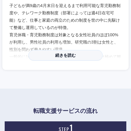
子どもが満9歳の4月末日を迎えるまで利用可能な育児勤務制
度や、テレワーク勤務制度（部署によっては週4日在宅可
能）など、仕事と家庭の両立のための制度を世の中に先駆け
て整備し運用しているのが特徴。
育児休職・育児勤務制度は対象となる女性社員のほぼ100%
が利用し、男性社員の利用も増加。研究職の3割は女性と、
性別を問わず働きやすい環境。
続きを読む
一般的に10％、外資系だと20％が平均の業界内では極めて離
職率が低く4％程度。ノルマありきの評価ではないため外資
系に多いUPorOUTの社風がなく、落ち着いた雰囲気で長く働
いている社員が多い。
ブランドコピーは「その知と歩もう。」身近な社会課題に寄
り添い、多様性を認め、仲間と対話を重ねながら、共に明日
へ歩み出す姿勢を表現している。
転職支援サービスの流れ
中国・四国地方
※（株）エリートネットワークHPに企業インタビューを掲載
しております。是非ご覧ください。