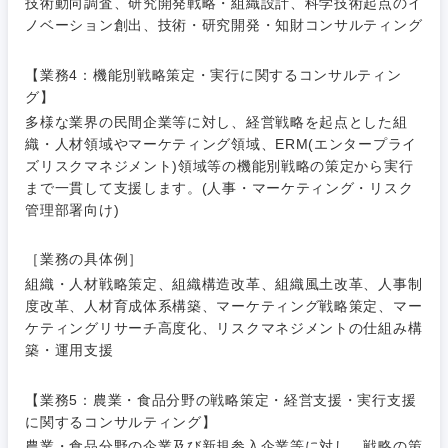
上
技術動向調査、研究開発戦略・組織設計、科学技術起点のイ
金融専門職
ノベーション創出、技術・研究開発・知財コンサルティング
IT・通信
技術職
完全週休2日制
社宅・家賃補助有
（IT）、
メディカル
【業務4：機能別戦略策定・実行に関するコンサルティン
Webサー
ビス・制
WEBサービス
グ】
作、ゲー
多様な業界の民間企業等に対し、経営戦略を起点とした組
不動産専門職
ム
織・人材領域やマーケティング領域、ERM(エンタープライ
コンサル・シンクタンク
ズリスクマネジメント)領域等の機能別戦略の策定から実行
建設・施工管理
技術職
まで一貫して支援します。(人事・マーケティング・リスク
（モノづ
管理部署向け)
広告・宣伝・印刷
くり）
事務職
［業務の具体例］
金融専門
その他
マスメディア
組織・人材戦略策定、組織構造改革、組織風土改革、人事制
職
度改革、人材育成体系構築、マーケティング戦略策定、マー
ケティングリサーチ高度化、リスクマネジメントの仕組み構
エンターテイメント
メディカ
関東地方
築・運用支援
ル
法律・特許事務所・監査法人
【業務5：農業・食品分野の戦略策定・経営支援・実行支援
茨城県
栃木県
不動産専
に関するコンサルティング】
門職
農業・食品分野の企業及び新規参入企業等に対し、戦略の策