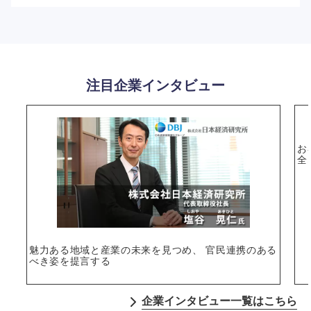
注目企業インタビュー
お
全
魅力ある地域と産業の未来を見つめ、 官民連携のある
べき姿を提言する
企業インタビュー一覧はこちら