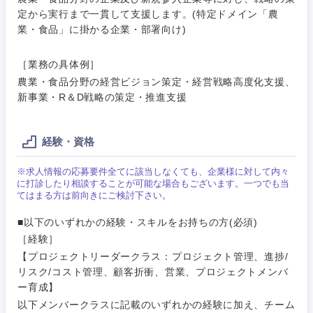
群馬県
埼玉県
人材・アウトソーシング
定から実行まで一貫して支援します。(特定ドメイン「農
建設・施
業・食品」に掛かる企業・部署向け)
工管理
千葉県
東京都
サービス
［業務の具体例］
事務職
農業・食品分野の経営ビジョン策定・経営戦略高度化支援、
神奈川県
その他
新事業・R＆D戦略の策定・推進支援
その他
経験・資格
※求人情報の応募要件全てに該当しなくても、企業様に対して内々
に打診したり相談することが可能な場合もございます。一つでも当
てはまる方は前向きにご検討下さい。
■以下のいずれかの経験・スキルをお持ちの方(必須)
［経験］
【プロジェクトリーダークラス：プロジェクト管理、進捗/
リスク/コスト管理、顧客折衝、営業、プロジェクトメンバ
ー育成】
以下メンバークラスに記載のいずれかの経験に加え、チーム