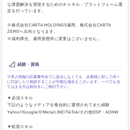
人材・アウトソーシング
な課題解決を実現するためのチャネル・プラットフォーム選
群馬県
埼玉県
建設・施
定を行っています。
工管理
サービス
千葉県
東京都
※株式会社CARTA HOLDINGS雇用、株式会社CARTA
事務職
ZEROへ出向となります。
神奈川県
その他
※福利厚生、雇用形態等に変更はございません。
その他
経験・資格
※求人情報の応募要件全てに該当しなくても、企業様に対して内々
に打診したり相談することが可能な場合もございます。一つでも当
てはまる方は前向きにご検討下さい。
▼必須スキル
下記のようなメディアを複合的に運用されてきた経験
Yahoo!/Google/X/Meta/LINE/TikTok/その他DSP・ADNW
▼歓迎スキル