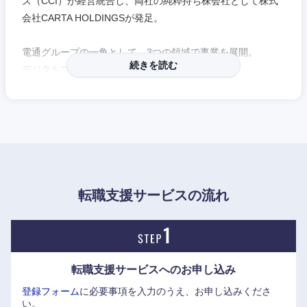
ズ（CCI）が経営統合し、両社の純粋持ち株会社として株式
会社CARTA HOLDINGSが発足。
鳥取県
島根県
電通グループの一角として、3つの領域で事業を展開。
続きを読む
デジタルマーケティング事業
岡山県
広島県
メディア&コマース事業
人材関連サービス事業
山口県
徳島県
それぞれ事業領域やステージの異なる子会社を擁し、運用型
テレビCMを展開する「株式会社テレシー」が急成長中。
香川県
愛媛県
高知県
転職支援サービスの流れ
転職支援サービスへの
お申し込み
登録フォーム
に必要事項を入力のうえ、お申し込みくださ
い。