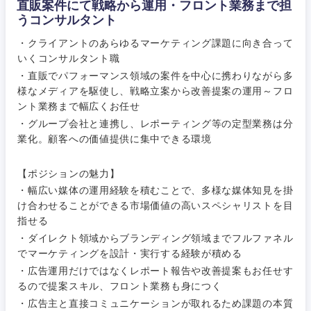
直販案件にて戦略から運用・フロント業務まで担
うコンサルタント
・クライアントのあらゆるマーケティング課題に向き合って
いくコンサルタント職
・直販でパフォーマンス領域の案件を中心に携わりながら多
様なメディアを駆使し、戦略立案から改善提案の運用～フロ
ント業務まで幅広くお任せ
・グループ会社と連携し、レポーティング等の定型業務は分
業化。顧客への価値提供に集中できる環境
ご希望条件を入力ください
ご希望の職種を選択してください
ご希望の職種を選択してください
ご希望の業界を選択してください
ご希望の勤務地を選択してください
【ポジションの魅力】
経営企
経営企画・事業企画
・幅広い媒体の運用経験を積むことで、多様な媒体知見を掛
商社・卸
北海道・東北地方
画・事業
すべての経営企画・事業企
希望年収
け合わせることができる市場価値の高いスペシャリストを目
企画
画
指せる
経営ボード
北海道
青森県
エネルギー・資源・環境
・ダイレクト領域からブランディング領域までフルファネル
20代
30代
経営ボー
事業企画・事業開発
でマーケティングを設計・実行する経験が積める
管理
推奨年齢
ド
秋田県
岩手県
・広告運用だけではなくレポート報告や改善提案もお任せす
自動車・機械・船舶
るので提案スキル、フロント業務も身につく
40代
50代
事業管理
SCM
管理
・広告主と直接コミュニケーションが取れるため課題の本質
宮城県
山形県