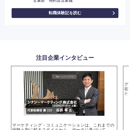
営業部 特約店営業職
転職体験記を読む
注目企業インタビュー
グ
在
と
マーケティング・コミュニケーションは、これまでの
経験と勘に頼るスタイルから、データに基づいて