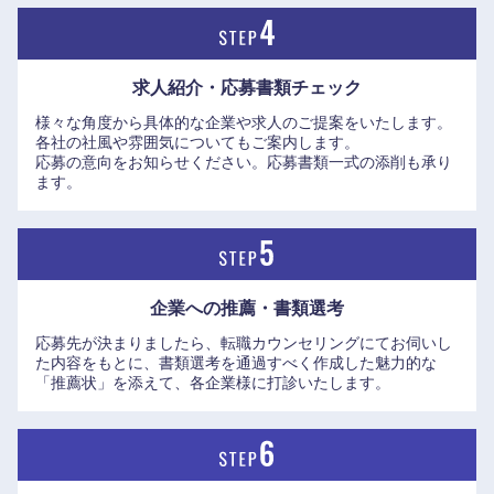
求人紹介・応募書類
チェック
様々な角度から具体的な企業や求人のご提案をいたします。
各社の社風や雰囲気についてもご案内します。
九州・沖縄
応募の意向をお知らせください。応募書類一式の添削も承り
ます。
福岡県
佐賀県
長崎県
熊本県
企業への推薦・書類選考
大分県
宮崎県
応募先が決まりましたら、転職カウンセリングにてお伺いし
た内容をもとに、書類選考を通過すべく作成した魅力的な
「推薦状」を添えて、各企業様に打診いたします。
鹿児島県
沖縄県