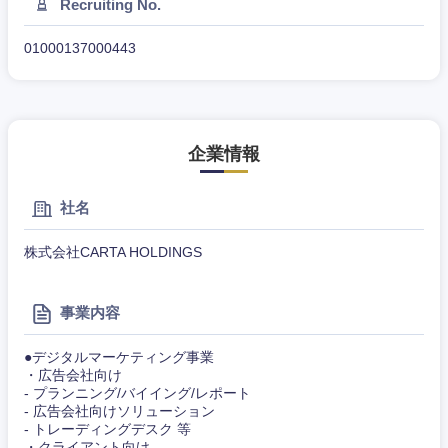
Recruiting No.
滋賀県
京都府
01000137000443
大阪府
兵庫県
奈良県
和歌山県
企業情報
社名
株式会社CARTA HOLDINGS
事業内容
●デジタルマーケティング事業
・広告会社向け
- プランニング/バイイング/レポート
- 広告会社向けソリューション
- トレーディングデスク 等
・クライアント向け