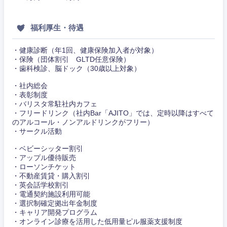
新潟県
富山県
福利厚生・待遇
石川県
福井県
・健康診断（年1回、健康保険加入者が対象）
・保険（団体割引 GLTD任意保険）
・歯科検診、脳ドック（30歳以上対象）
山梨県
長野県
・社内総会
・表彰制度
・バリスタ常駐社内カフェ
・フリードリンク（社内Bar「AJITO」では、定時以降はすべて
のアルコール・ノンアルドリンクがフリー）
・サークル活動
・ベビーシッター割引
・アップル優待販売
・ローソンチケット
・不動産賃貸・購入割引
・英会話学校割引
・電通契約施設利用可能
・選択制確定拠出年金制度
・キャリア開発プログラム
・オンライン診療を活用した低用量ピル服薬支援制度