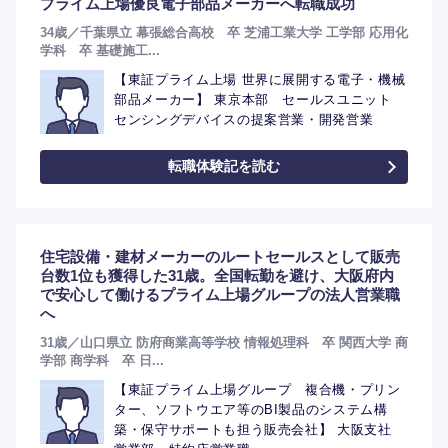
プライム上場優良電子部品メーカーへ転職成功
34歳／千葉県立 幕張総合高校 卒 芝浦工業大学 工学部 応用化
学科 卒 基礎施工...
【東証プライム上場 世界に展開する電子・機械
部品メーカー】 東京本部 セールスユニット
センシングデバイスの提案営業・開発営業
転職体験記を読む
住宅設備・建材メーカーのルートセールスとして販売
台数1位も獲得した31歳。全国転勤を避け、大阪府内
で安心して働けるプライム上場グループの法人営業職
へ
31歳／山口県立 防府商業高等学校 情報処理科 卒 関西大学 商
学部 商学科 卒 日...
【東証プライム上場グループ 複合機・プリン
ター、ソフトウエア等のBI製品のシステム構
築・保守サポートも担う販売会社】 大阪支社