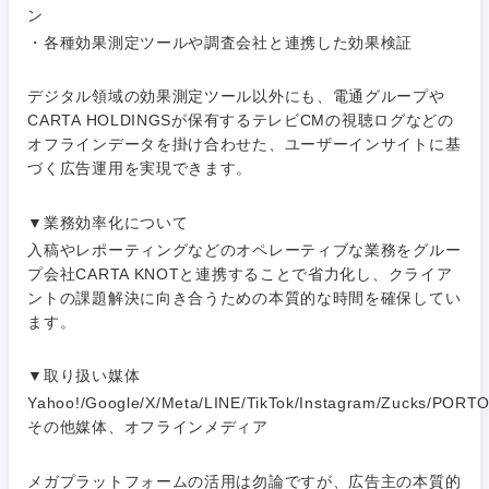
上
ン
金融専門職
・各種効果測定ツールや調査会社と連携した効果検証
IT・通信
技術職
完全週休2日制
社宅・家賃補助有
（IT）、
メディカル
Webサー
デジタル領域の効果測定ツール以外にも、電通グループや
ビス・制
WEBサービス
CARTA HOLDINGSが保有するテレビCMの視聴ログなどの
作、ゲー
不動産専門職
オフラインデータを掛け合わせた、ユーザーインサイトに基
ム
づく広告運用を実現できます。
コンサル・シンクタンク
建設・施工管理
技術職
（モノづ
▼業務効率化について
広告・宣伝・印刷
くり）
事務職
入稿やレポーティングなどのオペレーティブな業務をグルー
プ会社CARTA KNOTと連携することで省力化し、クライア
ントの課題解決に向き合うための本質的な時間を確保してい
金融専門
その他
マスメディア
職
ます。
エンターテイメント
メディカ
▼取り扱い媒体
関東地方
ル
Yahoo!/Google/X/Meta/LINE/TikTok/Instagram/Zucks/PORTO
その他媒体、オフラインメディア
法律・特許事務所・監査法人
茨城県
栃木県
不動産専
門職
メガプラットフォームの活用は勿論ですが、広告主の本質的