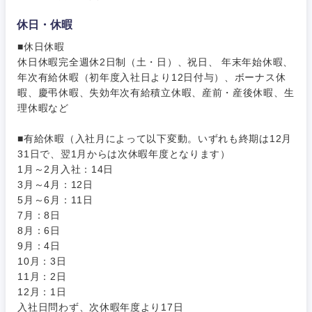
東海地方
休日・休暇
岐阜県
静岡県
■休日休暇
休日休暇完全週休2日制（土・日）、祝日、 年末年始休暇、
年次有給休暇（初年度入社日より12日付与）、ボーナス休
愛知県
三重県
暇、慶弔休暇、失効年次有給積立休暇、産前・産後休暇、生
理休暇など
■有給休暇（入社月によって以下変動。いずれも終期は12月
31日で、翌1月からは次休暇年度となります）
1月～2月入社：14日
3月～4月：12日
5月～6月：11日
7月：8日
8月：6日
9月：4日
10月：3日
11月：2日
12月：1日
入社日問わず、次休暇年度より17日