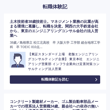
転職体験記
土木技術者38歳技術士。マネジメント業務の比重が高
まる環境に葛藤し、転職を決意。関西の大手鉄道会社
から、東京のエンジニアリングコンサル会社の法人営
業へ
38歳／島根県立 松江北高校 卒 大阪大学 工学部 総合地球工学
科 卒 TOEIC 810点...
【東証スタンダード上場 老舗エンジニアリン
グコンサルティング企業】 東京本社 エンジニ
アリング営業部 インフラ企業向け災害対策コン
サルティング法人営業
転職体験記を読む
選択する
コンクリート製建材メーカー、ゴム製自動車部品メー
カーでの理系法人営業職34歳。親会社への依存の無い