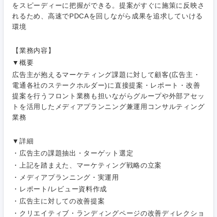
電気・電子・半導体
をスピーディーに把握ができる。提案がすぐに施策に反映さ
人事
新規事業企画・立上げ
れるため、高速でPDCAを回しながら成果を追求していける
SCM
福島県
環境
素材・化学・金属
フリーワード
マーケティング
M&A・事業投資
人事
【業務内容】
営業
食品・化粧品・アパレル・消費財
▼概要
マーケテ
経営企画
こだわり条件を入力ください
ィング
広告主が抱えるマーケティング課題に対して顧客(広告主・
サービス
電通各社のステークホルダー)に直接提案・レポート・改善
メディカル・ヘルスケア・ライフサイエンス
政策渉外
急募
第二新卒
提案を行うフロント業務も担いながらグループや外部アセッ
営業
トを活用したメディアプランニング兼運用コンサルティング
クリエイティブ
業務
その他企画業務
金融
スタートアップ企
サービス
上場企業
業
コンサルタント
▼詳細
クリエイ
建設・不動産
・広告主の課題抽出・ターゲット選定
ティブ
外資系企業
英語を活かす
専門職
・上記を踏まえた、マーケティング戦略の立案
・メディアプランニング・実運用
倉庫・運輸・物流
コンサル
技術職（IT）、Webサービス・制作、ゲーム
転勤なし
海外勤務あり
・レポート/レビュー資料作成
タント
・広告主に対しての改善提案
技術職（モノづくり）
小売・通販・外食
年間休日120日以
・クリエイティブ・ランディングページの改善ディレクショ
専門職
フルリモート