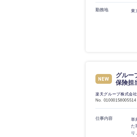
技術職（IT）、Webサービ
技術職（IT）、Webサービ
マスメディア
勤務地
制作、ゲーム
東
技術職（モノづくり）
エンターテイメント
技術職（モノづくり）
法律・特許事務所・
金融専門職
人材・アウトソーシ
金融専門職
甲信越・北陸
メディカル
サービス
新潟県
メディカル
その他
不動産専門職
石川県
不動産専門職
グルー
建設・施工管理
山梨県
保険担
建設・施工管理
事務職
楽天グループ株式会
No. 01000158005514
事務職
その他
仕事内容
単
その他
た
り