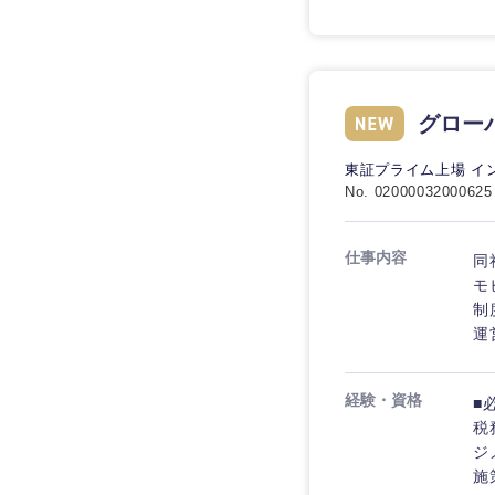
グロー
東証プライム上場 イン
No. 02000032000625
仕事内容
同
モ
制
運
経験・資格
■
税
ジ
施