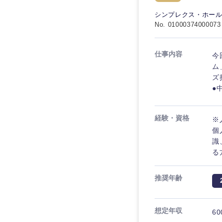
秋田県
管理
管理
電気・電子・半導体
シンプレクス・ホー
宮城県
フリーワード
No. 01000374000073
SCM
SCM
素材・化学・金属
福島県
食品・化粧品・アパ
人事
人事
仕事内容
今
こだわり条件を
メディカル・ヘルス
ム
マーケティング
ズ
マーケティング
金融
●
急募
営業
建設・不動産
営業
経験・資格
※
倉庫・運輸・物流
スタートアップ企業
サービス
サービス
個
小売・通販・外食
識
クリエイティブ
る
クリエイティブ
IT・通信
転勤なし
コンサルタント
WEBサービス
推奨年齢
コンサルタント
年間休日120日以上
コンサル・シンクタ
専門職
専門職
想定年収
60
広告・宣伝・印刷