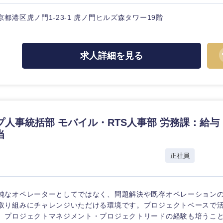
ス・制作、ゲーム
ス・
選択する
京都港区虎ノ門1-23-1 虎ノ門ヒルズ森タワー19階
監査法人
求人詳細を見る
ング
東海地方
富山県
岐阜県
福井県
愛知県
プ人事統括部 モバイル・RTS人事部 労務課：給与
長野県
当
社
正社員
純なオペレーターとしてではなく、問題解決や既存オペレーション
取り組みにチャレンジいただける環境です。プロジェクトベースで
、プロジェクトマネジメント・プロジェクトリードの経験も培うこと