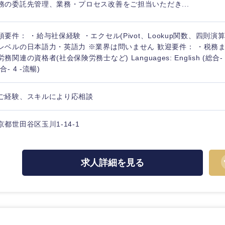
務の委託先管理、業務・プロセス改善をご担当いただき...
須要件： ・給与社保経験 ・エクセル(Pivot、Lookup関数、四則演
レベルの日本語力・英語力 ※業界は問いません 歓迎要件： ・税務
務関連の資格者(社会保険労務士など) Languages: English (総合- 2 
合- 4 -流暢)
ご経験、スキルにより応相談
京都世田谷区玉川1-14-1
中国・四国地方
求人詳細を見る
京都府
鳥取県
兵庫県
岡山県
和歌山県
山口県