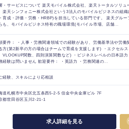
署・サービスについて 楽天モバイル株式会社、楽天トータルソリュ
、楽天シンフォニー株式会社という3法人のモバイルビジネスの組織
・育成・評価・労務・HRBP)を担当している部門です。 楽天グル
らも、モバイルビジネス特有の職場環境(モバイル市場、店舗...
須要件： ・人事・労務関連領域での経験があり、労働基準法や労働
る方(第2新卒の方の場合はチームで育成を支援します) ・エクセルス
、VLOOKUP関数、四則演算関数など) ・ビジネスレベルの日本語力
務経験は問いません 歓迎要件： ・英語力 ・労務関連の...
ご経験、スキルにより応相談
海道札幌市中央区北五条西5-2-5 信金中央金庫ビル 7F
京都世田谷区玉川2-21-1
選択する
選択する
選択する
選択する
求人詳細を見る