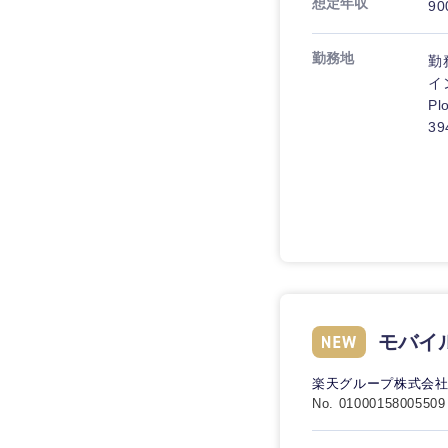
想定年収
90
勤務地
勤
イ
Pl
39
九州・沖縄
福岡県
長崎県
大分県
鹿児島県
モバイ
楽天グループ株式会
No. 01000158005509