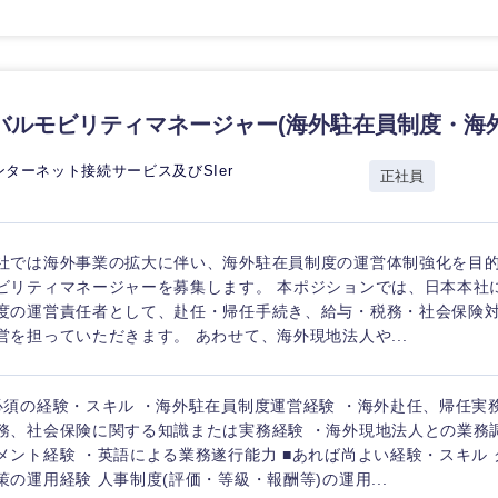
バルモビリティマネージャー(海外駐在員制度・海
ターネット接続サービス及びSIer
正社員
社では海外事業の拡大に伴い、海外駐在員制度の運営体制強化を目
ビリティマネージャーを募集します。 本ポジションでは、日本本社
度の運営責任者として、赴任・帰任手続き、給与・税務・社会保険
営を担っていただきます。 あわせて、海外現地法人や...
必須の経験・スキル ・海外駐在員制度運営経験 ・海外赴任、帰任実
務、社会保険に関する知識または実務経験 ・海外現地法人との業務
メント経験 ・英語による業務遂行能力 ■あれば尚よい経験・スキル
策の運用経験 人事制度(評価・等級・報酬等)の運用...