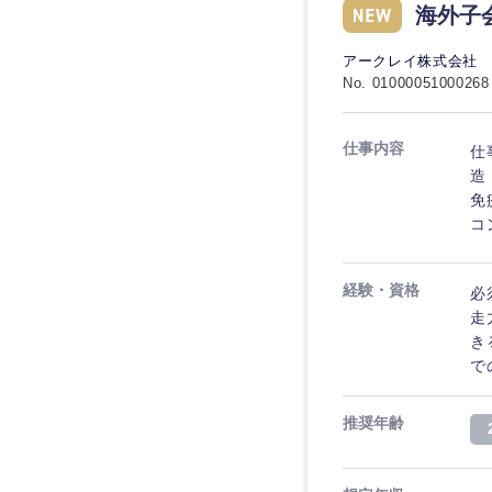
海外子
アークレイ株式会社
No. 01000051000268
仕事内容
仕
造
免
コ
経験・資格
必
走
き
で
推奨年齢