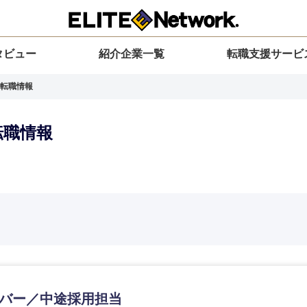
タビュー
紹介企業一覧
転職支援サービ
転職情報
転職情報
選択してください
選択してください
選択してください
を選択してください
力ください
地方
すべての経営企画・事業企画
関東地方
環境
青森県
事業企画・事業開発
茨城県
20代
30代
40代
50代
ンバー／中途採用担当