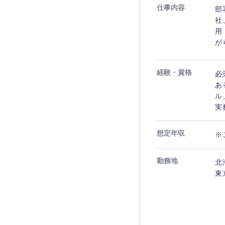
仕事内容
部
社
用
が
経験・資格
必
あ
ル
実
想定年収
※
勤務地
北
東