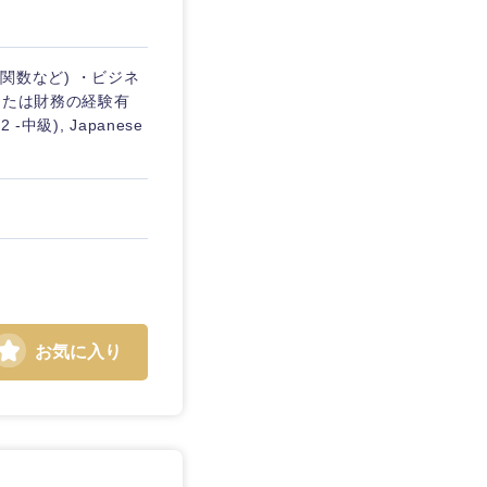
算関数など) ・ビジネ
または財務の経験有
-中級), Japanese
お気に入り
島根県
広島県
徳島県