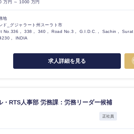
0 万円 ～ 1000 万円
務地
ンド_グジャラート州スーラト市
ot No.336， 338， 340， Road No.3， G.I.D.C.， Sachin， Surat
4230， INDIA
海外
佐賀県
求人詳細を見る
熊本県
宮崎県
沖縄県
ル・RTS人事部 労務課：労務リーダー候補
社
正社員