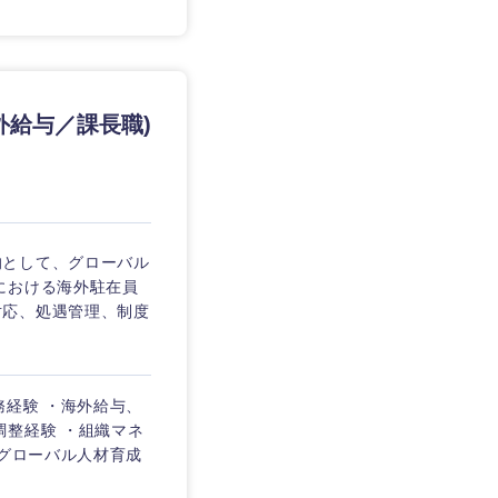
外給与／課長職)
的として、グローバル
における海外駐在員
対応、処遇管理、制度
務経験 ・海外給与、
調整経験 ・組織マネ
 グローバル人材育成