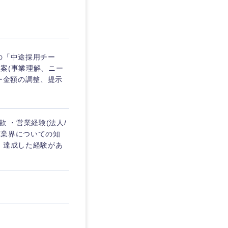
埼玉県
東京都
の「中途採用チー
案(事業理解、ニー
ー金額の調整、提示
企業
 ・営業経験(法人/
を活かす
T業界についての知
、達成した経験があ
リモート
・家賃補助有