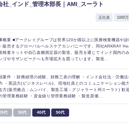
会社_インド_管理本部長｜AMI_スーラト
香川県
正社員
1000万
高知県
事概要 ■アークレイグループは世界120か国以上に医療検査機器や
・販売するグローバルヘルスケアカンパニーです。同社ARKRAY Healthcar
疫検査キットや自己血糖測定器の製造、販売を通じてインド国内の
ンゴやモザンビークへも市場拡大を図っています。製造...
須要件 ・財務経理の経験、財務三表の理解 ・インド会社法・労働法
力 ・英語力(ビジネスレベル)、現地社員とのコミュニケーション能
る方(販売拠点：ムンバイ、製造工場：グジャラート州スーラト) 歓
の管理業務経験 ・資金繰り管理業務経験 ・製造原価...
20代
30代
40代
50代