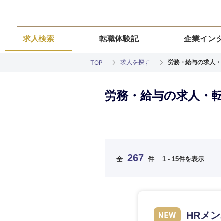
求人検索
転職体験記
企業イン
求人を探す
労務・給与の求人・
TOP
労務・給与の求人・
ご希望の職種を
ご希望の職種を
ご希望の業界を
ご希望の勤務地
ご希望条件を入
267
全
件
1 - 15件を表示
希望年収
経営企画・事業企画
経営企画・事業企画
商社・卸
北海道・東北
エネルギー・資源・
経営ボード
経営ボード
北海道
推奨年齢
HRメ
自動車・機械・船舶