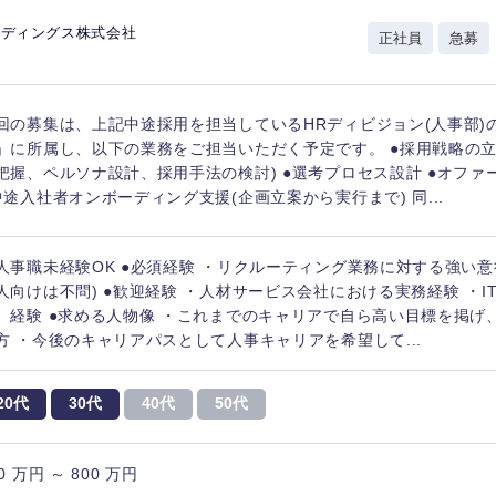
岩手県
事業管理
群馬県
ルディングス株式会社
正社員
急募
山形県
新規事業企画・立上げ
千葉県
M&A・事業投資
神奈川県
レル・消費財
回の募集は、上記中途採用を担当しているHRディビジョン(人事部)
経営企画
入力ください
ケア・ライフサイエンス
」に所属し、以下の業務をご担当いただく予定です。 ●採用戦略の立
政策渉外
把握、ペルソナ設計、採用手法の検討) ●選考プロセス設計 ●オファ
中途入社者オンボーディング支援(企画立案から実行まで) 同...
第二新卒
上場
その他企画業務
人事職未経験OK ●必須経験 ・リクルーティング業務に対する強い意欲
外資系企業
英語
人向けは不問) ●歓迎経験 ・人材サービス会社における実務経験 ・I
、経験 ●求める人物像 ・これまでのキャリアで自ら高い目標を掲げ
方 ・今後のキャリアパスとして人事キャリアを希望して...
海外勤務あり
フル
20代
30代
40代
50代
完全週休2日制
社宅
ンク
0 万円 ～ 800 万円