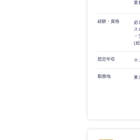
業
経験・資格
必
ス
・労
(総
想定年収
※
勤務地
東
近畿地方
滋賀県
大阪府
奈良県