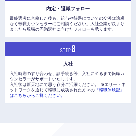
内定・退職フォロー
最終選考に合格した後も、給与や待遇についての交渉は遠慮
なく転職カウンセラーにご相談ください。入社企業が決まり
ましたら現職の円満退社に向けたフォローも承ります。
入社
中国・四国地方
入社時期のすり合わせ、諸手続き等、入社に至るまで転職カ
ウンセラーがサポートいたします。
鳥取県
島根県
入社後は新天地にて思う存分ご活躍ください。
※エリートネ
ットワークを通じて転職に成功された方々の
『転職体験記』
はこちらからご覧ください。
岡山県
広島県
山口県
徳島県
香川県
愛媛県