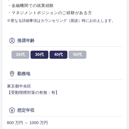
技術職
群馬県
埼玉県
（モノづ
・金融機関での就業経験
広告・宣伝・印刷
くり）
事務職
・マネジメントポジションのご経験がある方
千葉県
東京都
※更なる詳細事項はカウンセリング（面談）時にお伝えします。
金融専門
その他
マスメディア
職
神奈川県
推奨年齢
エンターテイメント
メディカ
ル
20代
30代
40代
50代
法律・特許事務所・監査法人
不動産専
門職
勤務地
人材・アウトソーシング
建設・施
東京都中央区
工管理
【受動喫煙対策の有無：有】
サービス
事務職
想定年収
その他
その他
800 万円 ～ 1000 万円