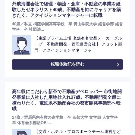
外航海運会社で経理・物流・倉庫・不動産の事業を経
験したゼネラリスト40歳。不動産を軸にキャリアを築
きたく、アクイジションマネージャーに転職
40歳／私立 桐蔭学園高等学校 卒 青山学院大学 経営学部 経営
学科 卒 社団法...
【東証プライム上場 老舗有名食品メーカーグル
ープ 不動産開発・管理運営会社】 アセット部
門 アクイジションマネージャー
転職体験記を読む
高年収にこだわり新卒で不動産デベロッパー 市街地開
発事業に入社した用地仕入れ27歳。不動産開発全般に
携わりたく、電鉄系不動産会社の都市開発事業部へ転
職
選択する
選択する
選択する
選択する
27歳／群馬県内有数の進学校 卒 京都大学 文学部 人文学科
卒 体育会系部活OB ...
【交通・ホテル・プロスポーツチーム運営など