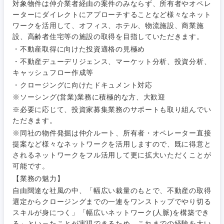
対象物件は仲介業者経由の案件のみならず、所有者やオペレ
ご希望条件を入力ください
ご希望の職種を選択してください
ご希望の職種を選択してください
ご希望の業界を選択してください
ご希望の勤務地を選択してください
ーターにダイレクトにアプローチすることなど様々なネット
ワークを活用して、オフィス、ホテル、物流施設、商業施
設、高齢者住宅等の施設の取得を目指していただきます。
経営企
経営企画・事業企画
商社・卸
北海道・東北地方
・不動産取得に向けた投資適格の見極め
画・事業
すべての経営企画・事業企
希望年収
・不動産デューデリジェンス、マーケット分析、投資分析、
企画
画
経営ボード
キャッシュフロー作成等
北海道
青森県
エネルギー・資源・環境
・クロージングに向けたドキュメント対応
20代
30代
経営ボー
事業企画・事業開発
管理
推奨年齢
ド
※ソーシング(営業)業務に積極的な方、大歓迎
秋田県
岩手県
自動車・機械・船舶
※必要に応じて、投資家募集業務のサポートも取り組んでい
40代
50代
事業管理
SCM
ただきます。
管理
宮城県
山形県
※同社の物件発掘は仲介ルート、所有者・オペレーター直接
電気・電子・半導体
人事
提案など様々なネットワークを活用しますので、既に得意と
新規事業企画・立上げ
SCM
されるネットワークをフル活用して更に拡大いただくことが
福島県
素材・化学・金属
可能です。
フリーワード
マーケティング
M&A・事業投資
人事
【業務の魅力】
自由闊達な社風の中、「幅広い裁量のもとで、不動産の取得
営業
食品・化粧品・アパレル・消費財
マーケテ
経営企画
こだわり条件を入力ください
選定からクロージングまでの一連をワンストップでやり切る
ィング
スキルが身につく」「幅広いネットワーク(人脈)を構築でき
サービス
る」といったことが実現できるため、これまでの経験を大い