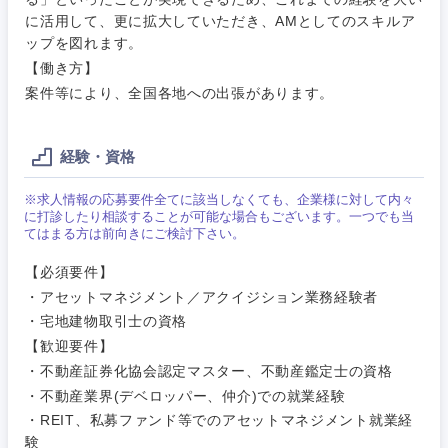
メディカル・ヘルスケア・ライフサイエンス
政策渉外
急募
第二新卒
営業
に活用して、更に拡大していただき、AMとしてのスキルア
クリエイティブ
ップを図れます。
その他企画業務
金融
スタートアップ企
サービス
【働き方】
上場企業
業
コンサルタント
案件等により、全国各地への出張があります。
クリエイ
建設・不動産
ティブ
外資系企業
英語を活かす
専門職
経験・資格
倉庫・運輸・物流
コンサル
技術職（IT）、Webサービス・制作、ゲーム
転勤なし
海外勤務あり
※求人情報の応募要件全てに該当しなくても、企業様に対して内々
タント
に打診したり相談することが可能な場合もございます。一つでも当
てはまる方は前向きにご検討下さい。
技術職（モノづくり）
小売・通販・外食
年間休日120日以
専門職
フルリモート
上
【必須要件】
金融専門職
・アセットマネジメント／アクイジション業務経験者
IT・通信
技術職
・宅地建物取引士の資格
完全週休2日制
社宅・家賃補助有
（IT）、
メディカル
関東地方
Webサー
【歓迎要件】
ビス・制
WEBサービス
・不動産証券化協会認定マスター、不動産鑑定士の資格
作、ゲー
不動産専門職
茨城県
栃木県
・不動産業界(デベロッパー、仲介)での就業経験
ム
・REIT、私募ファンド等でのアセットマネジメント就業経
コンサル・シンクタンク
建設・施工管理
験