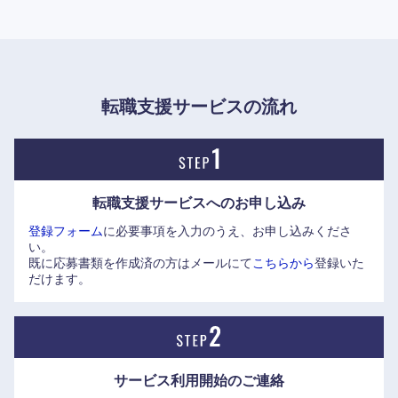
転職支援サービスの流れ
東海地方
岐阜県
静岡県
転職支援サービスへの
お申し込み
愛知県
三重県
登録フォーム
に必要事項を入力のうえ、お申し込みくださ
い。
既に応募書類を作成済の方はメールにて
こちらから
登録いた
だけます。
サービス利用開始の
ご連絡