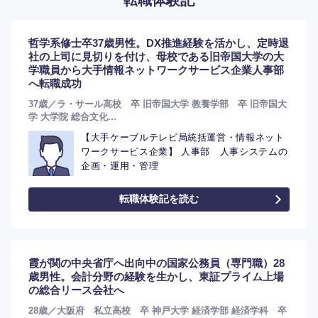
転職体験記
哲学系修士卒37歳男性。DX推進経験を活かし、定時退
社の上司に見切りを付け、母校である旧帝国大学の大
選択する
選択する
選択する
選択する
学職員から大手情報ネットワークサービス企業人事部
へ転職成功
37歳／ラ・サール高校 卒 旧帝国大学 教養学部 卒 旧帝国大
学 大学院 総合文化...
【大手ケーブルテレビ局統括運営・情報ネット
ワークサービス企業】 人事部 人事システムの
企画・運用・管理
転職体験記を読む
霞が関の中央省庁へ出向中の国家公務員（専門職）28
歳男性。会計分野の経験を生かし、東証プライム上場
の総合リース会社へ
28歳／大阪府 私立高校 卒 神戸大学 経済学部 経済学科 卒