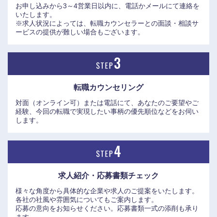
お申し込みから3～4営業日以内に、電話かメールにて連絡を
いたします。
※求人状況によっては、転職カウンセラーとの面談・相談サ
ービスの提供が難しい場合もございます。
転職カウンセリング
対面（オンライン可）または電話にて、あなたのご要望やご
経験、今回の転職で実現したい事柄の優先順位などをお伺い
します。
近畿地方
求人紹介・応募書類
チェック
様々な角度から具体的な企業や求人のご提案をいたします。
滋賀県
京都府
各社の社風や雰囲気についてもご案内します。
応募の意向をお知らせください。応募書類一式の添削も承り