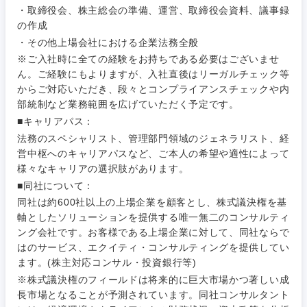
こだわり条件を入力ください
ィング
・取締役会、株主総会の準備、運営、取締役会資料、議事録
サービス
の作成
メディカル・ヘルスケア・ライフサイエンス
政策渉外
急募
第二新卒
・その他上場会社における企業法務全般
営業
クリエイティブ
※ご入社時に全ての経験をお持ちである必要はございませ
その他企画業務
ん。ご経験にもよりますが、入社直後はリーガルチェック等
金融
スタートアップ企
サービス
上場企業
業
からご対応いただき、段々とコンプライアンスチェックや内
コンサルタント
部統制など業務範囲を広げていただく予定です。
クリエイ
建設・不動産
■キャリアパス：
ティブ
外資系企業
英語を活かす
専門職
法務のスペシャリスト、管理部門領域のジェネラリスト、経
営中枢へのキャリアパスなど、ご本人の希望や適性によって
倉庫・運輸・物流
コンサル
技術職（IT）、Webサービス・制作、ゲーム
転勤なし
海外勤務あり
様々なキャリアの選択肢があります。
タント
■同社について：
技術職（モノづくり）
小売・通販・外食
同社は約600社以上の上場企業を顧客とし、株式議決権を基
年間休日120日以
専門職
フルリモート
上
軸としたソリューションを提供する唯一無二のコンサルティ
金融専門職
ング会社です。お客様である上場企業に対して、同社ならで
IT・通信
技術職
はのサービス、エクイティ・コンサルティングを提供してい
完全週休2日制
社宅・家賃補助有
（IT）、
ます。(株主対応コンサル・投資銀行等)
メディカル
Webサー
※株式議決権のフィールドは将来的に巨大市場かつ著しい成
ビス・制
WEBサービス
作、ゲー
長市場となることが予測されています。同社コンサルタント
不動産専門職
ム