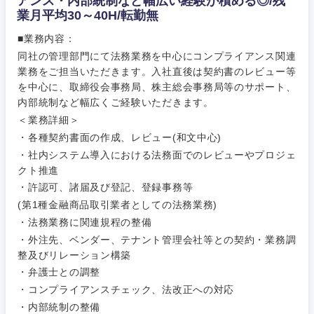
アンス・内部統制など幅広い経験が積める◎/残
業月平均30～40H/転勤無
■業務内容：
ご希望条件を入力ください
ご希望の職種を選択してください
ご希望の職種を選択してください
ご希望の業界を選択してください
ご希望の勤務地を選択してください
同社の管理部門にて法務業務を中心にコンプライアンス関連
業務をご担当いただきます。入社直後は契約書のレビュー等
を中心に、取締役会事務局、株主総会事務局等のサポート、
経営企
経営企画・事業企画
商社・卸
北海道・東北地方
内部統制など幅広くご経験いただきます。
画・事業
すべての経営企画・事業企
希望年収
＜業務詳細＞
企画
画
経営ボード
北海道
青森県
・各種契約書面の作成、レビュー(和文中心)
エネルギー・資源・環境
・社内システム導入における法務面でのレビューやプロジェ
20代
30代
経営ボー
事業企画・事業開発
管理
推奨年齢
ド
クト推進
秋田県
岩手県
自動車・機械・船舶
・許認可、諸届及び登記、登録事務等
40代
50代
事業管理
SCM
管理
(第1種金融商品取引業者としての法務業務)
宮城県
山形県
・法務業務に関連規程の整備
電気・電子・半導体
人事
新規事業企画・立上げ
・外注先、ベンダー、テナント管理会社等との契約・業務調
SCM
福島県
整及びリレーション構築
素材・化学・金属
フリーワード
マーケティング
・弁護士との調整
M&A・事業投資
人事
・コンプライアンスチェック、法改正への対応
営業
食品・化粧品・アパレル・消費財
・内部統制の整備
マーケテ
経営企画