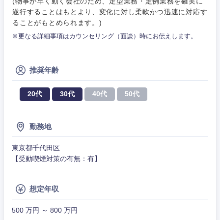
(物事が早く動く会社のため、定型業務・定例業務を確実に
その他
遂行することはもとより、変化に対し柔軟かつ迅速に対応す
ることがもとめられます。)
※更なる詳細事項はカウンセリング（面談）時にお伝えします。
推奨年齢
20代
30代
40代
50代
勤務地
東京都千代田区
【受動喫煙対策の有無：有】
甲信越・北陸
想定年収
新潟県
富山県
500 万円 ～ 800 万円
石川県
福井県