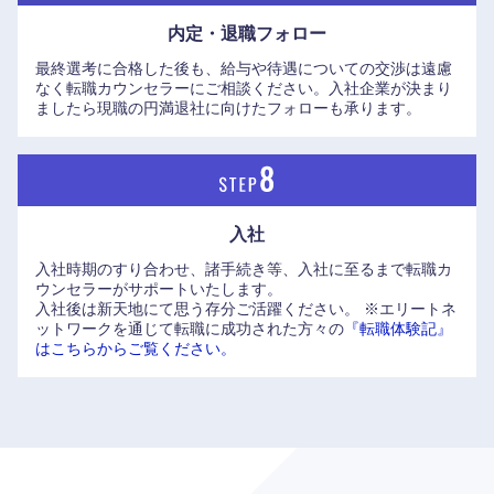
内定・退職フォロー
最終選考に合格した後も、給与や待遇についての交渉は遠慮
なく転職カウンセラーにご相談ください。入社企業が決まり
ましたら現職の円満退社に向けたフォローも承ります。
中国・四国地方
入社
鳥取県
島根県
入社時期のすり合わせ、諸手続き等、入社に至るまで転職カ
ウンセラーがサポートいたします。
岡山県
広島県
入社後は新天地にて思う存分ご活躍ください。
※エリートネ
ットワークを通じて転職に成功された方々の
『転職体験記』
はこちらからご覧ください。
山口県
徳島県
香川県
愛媛県
高知県