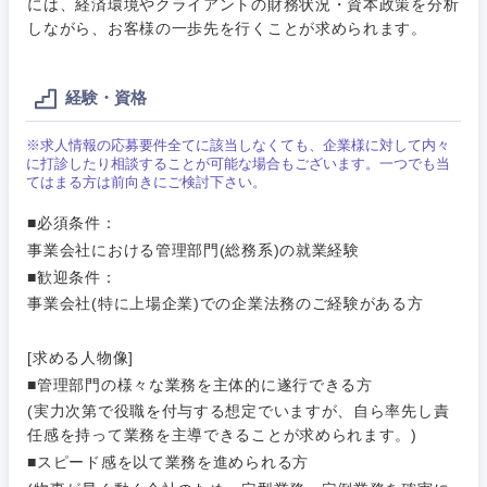
には、経済環境やクライアントの財務状況・資本政策を分析
関東地方
コンサル・シンクタンク
しながら、お客様の一歩先を行くことが求められます。
建設・施工管理
技術職
茨城県
栃木県
（モノづ
広告・宣伝・印刷
くり）
事務職
経験・資格
群馬県
埼玉県
※求人情報の応募要件全てに該当しなくても、企業様に対して内々
金融専門
その他
マスメディア
に打診したり相談することが可能な場合もございます。一つでも当
職
てはまる方は前向きにご検討下さい。
千葉県
東京都
エンターテイメント
メディカ
■必須条件：
ル
事業会社における管理部門(総務系)の就業経験
神奈川県
■歓迎条件：
法律・特許事務所・監査法人
不動産専
事業会社(特に上場企業)での企業法務のご経験がある方
門職
人材・アウトソーシング
[求める人物像]
建設・施
■管理部門の様々な業務を主体的に遂行できる方
工管理
(実力次第で役職を付与する想定でいますが、自ら率先し責
サービス
任感を持って業務を主導できることが求められます。)
事務職
■スピード感を以て業務を進められる方
その他