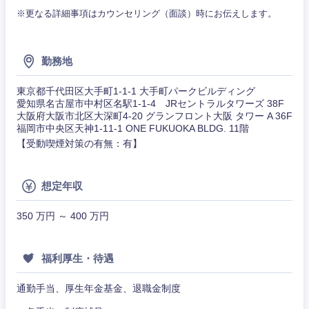
作、ゲー
不動産専門職
ム
※更なる詳細事項はカウンセリング（面談）時にお伝えします。
コンサル・シンクタンク
建設・施工管理
関東地方
技術職
（モノづ
勤務地
広告・宣伝・印刷
くり）
事務職
茨城県
栃木県
東京都千代田区大手町1‐1‐1 大手町パークビルディング
愛知県名古屋市中村区名駅1-1-4 JRセントラルタワーズ 38F
金融専門
その他
マスメディア
大阪府大阪市北区大深町4‐20 グランフロント大阪 タワー A 36F
職
群馬県
埼玉県
福岡市中央区天神1-11-1 ONE FUKUOKA BLDG. 11階
【受動喫煙対策の有無：有】
エンターテイメント
メディカ
千葉県
東京都
ル
想定年収
法律・特許事務所・監査法人
神奈川県
不動産専
門職
350 万円 ～ 400 万円
人材・アウトソーシング
建設・施
福利厚生・待遇
工管理
サービス
通勤手当、厚生年金基金、退職金制度
事務職