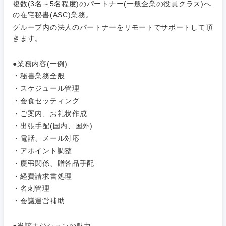
複数(3名～5名程度)のパートナー(一般企業の役員クラス)へ
の在宅秘書(ASC)業務。
グループ内の法人のパートナーをリモートでサポートして頂
きます。
ご希望条件を入力ください
ご希望の職種を選択してください
ご希望の職種を選択してください
ご希望の業界を選択してください
ご希望の勤務地を選択してください
●業務内容(一例)
・秘書業務全般
経営企
経営企画・事業企画
商社・卸
北海道・東北地方
・スケジュール管理
画・事業
すべての経営企画・事業企
希望年収
企画
画
・会食セッティング
経営ボード
北海道
青森県
エネルギー・資源・環境
・ご案内、お礼状作成
20代
30代
経営ボー
事業企画・事業開発
・出張手配(国内、国外)
管理
推奨年齢
ド
秋田県
岩手県
・電話、メール対応
自動車・機械・船舶
・アポイント調整
40代
50代
事業管理
SCM
管理
・慶弔関係、贈答品手配
宮城県
山形県
電気・電子・半導体
・経費請求書処理
人事
新規事業企画・立上げ
SCM
・名刺管理
福島県
・会議運営補助
素材・化学・金属
フリーワード
マーケティング
M&A・事業投資
人事
●当該ポジションの魅力