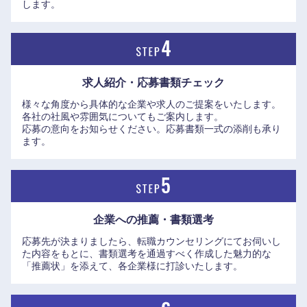
します。
岡山県
広島県
山口県
徳島県
求人紹介・応募書類
チェック
香川県
愛媛県
様々な角度から具体的な企業や求人のご提案をいたします。
各社の社風や雰囲気についてもご案内します。
高知県
応募の意向をお知らせください。応募書類一式の添削も承り
ます。
企業への推薦・書類選考
応募先が決まりましたら、転職カウンセリングにてお伺いし
た内容をもとに、書類選考を通過すべく作成した魅力的な
「推薦状」を添えて、各企業様に打診いたします。