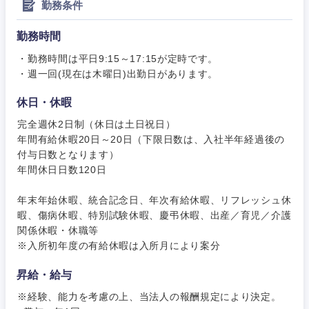
勤務条件
新潟県
富山県
勤務時間
石川県
福井県
・勤務時間は平日9:15～17:15が定時です。
・週一回(現在は木曜日)出勤日があります。
山梨県
長野県
休日・休暇
完全週休2日制（休日は土日祝日）
年間有給休暇20日～20日（下限日数は、入社半年経過後の
付与日数となります）
年間休日日数120日
年末年始休暇、統合記念日、年次有給休暇、リフレッシュ休
暇、傷病休暇、特別試験休暇、慶弔休暇、出産／育児／介護
関係休暇・休職等
※入所初年度の有給休暇は入所月により案分
昇給・給与
※経験、能力を考慮の上、当法人の報酬規定により決定。