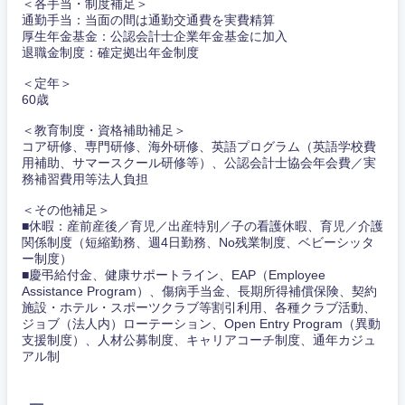
＜各手当・制度補足＞
その他
通勤手当：当面の間は通勤交通費を実費精算
その他
厚生年金基金：公認会計士企業年金基金に加入
退職金制度：確定拠出年金制度
＜定年＞
60歳
＜教育制度・資格補助補足＞
コア研修、専門研修、海外研修、英語プログラム（英語学校費
用補助、サマースクール研修等）、公認会計士協会年会費／実
務補習費用等法人負担
＜その他補足＞
■休暇：産前産後／育児／出産特別／子の看護休暇、育児／介護
関係制度（短縮勤務、週4日勤務、No残業制度、ベビーシッタ
ー制度）
■慶弔給付金、健康サポートライン、EAP（Employee
Assistance Program）、傷病手当金、長期所得補償保険、契約
施設・ホテル・スポーツクラブ等割引利用、各種クラブ活動、
ジョブ（法人内）ローテーション、Open Entry Program（異動
支援制度）、人材公募制度、キャリアコーチ制度、通年カジュ
アル制
甲信越・北陸