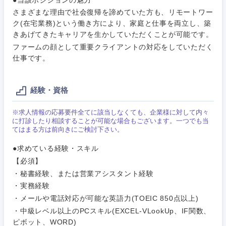
営業
食品・化粧品・アパレル・消費財
マーケテ
経営企画
こだわり条件を入力ください
さまざまな理由で社会復帰を諦めていた方も、リモートワー
ィング
ク(在宅業務)という働き方により、家庭と仕事を両立し、築
サービス
きあげてきたキャリアを生かしていただくことが可能です。
メディカル・ヘルスケア・ライフサイエンス
政策渉外
急募
第二新卒
営業
ファームの顔として重要クライアントの対応をしていただく
クリエイティブ
仕事です。
その他企画業務
金融
スタートアップ企
サービス
上場企業
業
コンサルタント
経験・資格
クリエイ
建設・不動産
ティブ
外資系企業
英語を活かす
専門職
※求人情報の応募要件全てに該当しなくても、企業様に対して内々
に打診したり相談することが可能な場合もございます。一つでも当
倉庫・運輸・物流
コンサル
てはまる方は前向きにご検討下さい。
技術職（IT）、Webサービス・制作、ゲーム
転勤なし
海外勤務あり
タント
●求めている経験・スキル
技術職（モノづくり）
小売・通販・外食
【必須】
年間休日120日以
専門職
フルリモート
上
・秘書経験、または営業アシスタント経験
金融専門職
・実務経験
IT・通信
技術職
・メールや電話対応が可能な英語力(TOEIC 850点以上)
完全週休2日制
社宅・家賃補助有
（IT）、
メディカル
Webサー
・中級レベル以上のPCスキル(EXCEL-VLookUp、IF関数、
ビス・制
WEBサービス
ピボット、WORD)