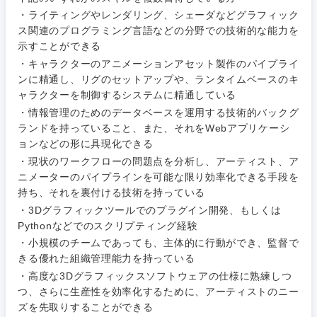
・ライティングやレンダリング、シェーダなどグラフィック
営業
食品・化粧品・アパレル・消費財
マーケテ
経営企画
こだわり条件を入力ください
ス関連のプログラミング言語などの分野での技術的な能力を
ィング
示すことができる
サービス
・キャラクターのアニメーションアセット製作のパイプライ
メディカル・ヘルスケア・ライフサイエンス
政策渉外
急募
第二新卒
営業
ンに精通し、リグのセットアップや、ランタイムベースのキ
クリエイティブ
ャラクターを制御するシステムに精通している
その他企画業務
金融
スタートアップ企
サービス
・情報管理のためのデータベースを運用する技術的バックグ
上場企業
業
コンサルタント
ランドを持っていること、また、それをWebアプリケーシ
ョンなどの形に具現化できる
クリエイ
建設・不動産
ティブ
外資系企業
英語を活かす
専門職
・現状のワークフローの問題点を分析し、アーティスト、ア
ニメーターのパイプラインを可能な限り効率化できる手段を
倉庫・運輸・物流
持ち、それを裏付ける技術を持っている
コンサル
技術職（IT）、Webサービス・制作、ゲーム
転勤なし
海外勤務あり
タント
・3Dグラフィックツールでのプラグイン開発、もしくは
Pythonなどでのスクリプティング経験
技術職（モノづくり）
小売・通販・外食
年間休日120日以
・小規模のチームであっても、主体的に行動ができ、監督で
専門職
フルリモート
上
きる優れた組織管理能力を持っている
金融専門職
・高度な3Dグラフィックスソフトウェアの仕様に熟練しつ
IT・通信
技術職
つ、さらに生産性を効率化するために、アーティストのニー
完全週休2日制
社宅・家賃補助有
（IT）、
メディカル
Webサー
ズを先取りすることができる