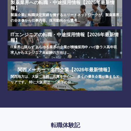
製薬業界への転職・中途採用情報【2026年最新情
報】
製薬企業に転職決定実績を擁するエリートネットワークが、製薬業界
の全体像から仕事内容、採用動向から選考...
ITエンジニアの転職・中途採用情報【2026年最新情
報】
IT業界に限らず あらゆる業界の企業が積極採用中 ハイクラス高年収
選択する
選択する
選択する
選択する
求人からエンジニア未経験の方向け...
関西メーカー・名門企業【2026年最新情報】
関西地方は、大阪、京都、兵庫を中心に、多くの優良企業が集まるエ
リアです。 特に大阪府は、「天下の台...
転職体験記