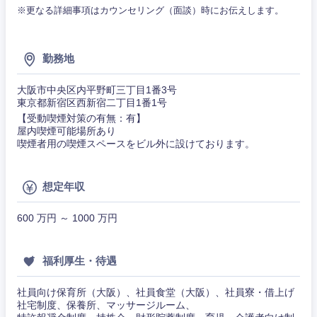
ビス・制
WEBサービス
※更なる詳細事項はカウンセリング（面談）時にお伝えします。
作、ゲー
不動産専門職
ム
コンサル・シンクタンク
建設・施工管理
勤務地
技術職
（モノづ
関東地方
広告・宣伝・印刷
くり）
大阪市中央区内平野町三丁目1番3号
事務職
東京都新宿区西新宿二丁目1番1号
【受動喫煙対策の有無：有】
茨城県
栃木県
金融専門
その他
マスメディア
屋内喫煙可能場所あり
職
喫煙者用の喫煙スペースをビル外に設けております。
群馬県
埼玉県
エンターテイメント
メディカ
ル
想定年収
千葉県
東京都
法律・特許事務所・監査法人
600 万円 ～ 1000 万円
不動産専
門職
神奈川県
人材・アウトソーシング
福利厚生・待遇
建設・施
工管理
社員向け保育所（大阪）、社員食堂（大阪）、社員寮・借上げ
サービス
社宅制度、保養所、マッサージルーム、