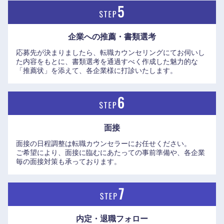
中国・四国地方
企業への推薦・書類選考
応募先が決まりましたら、転職カウンセリングにてお伺いし
鳥取県
島根県
た内容をもとに、書類選考を通過すべく作成した魅力的な
「推薦状」を添えて、各企業様に打診いたします。
岡山県
広島県
山口県
徳島県
面接
香川県
愛媛県
面接の日程調整は転職カウンセラーにお任せください。
ご希望により、面接に臨むにあたっての事前準備や、各企業
毎の面接対策も承っております。
高知県
内定・退職フォロー