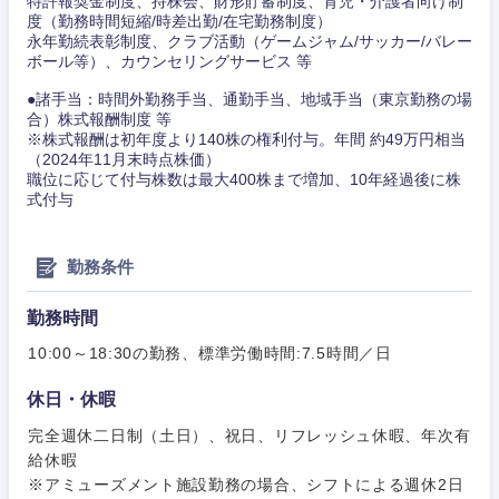
特許報奨金制度、持株会、財形貯蓄制度、育児・介護者向け制
事務職
度（勤務時間短縮/時差出勤/在宅勤務制度）
その他
永年勤続表彰制度、クラブ活動（ゲームジャム/サッカー/バレー
その他
ボール等）、カウンセリングサービス 等
●諸手当：時間外勤務手当、通勤手当、地域手当（東京勤務の場
合）株式報酬制度 等
※株式報酬は初年度より140株の権利付与。年間 約49万円相当
（2024年11月末時点株価）
職位に応じて付与株数は最大400株まで増加、10年経過後に株
式付与
勤務条件
勤務時間
10:00～18:30の勤務、標準労働時間:7.5時間／日
休日・休暇
完全週休二日制（土日）、祝日、リフレッシュ休暇、年次有
給休暇
※アミューズメント施設勤務の場合、シフトによる週休2日