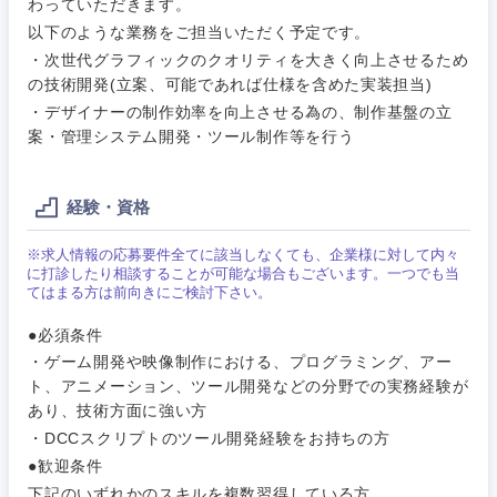
わっていただきます。
以下のような業務をご担当いただく予定です。
・次世代グラフィックのクオリティを大きく向上させるため
の技術開発(立案、可能であれば仕様を含めた実装担当)
・デザイナーの制作効率を向上させる為の、制作基盤の立
ご希望条件を入力ください
ご希望の職種を選択してください
ご希望の職種を選択してください
ご希望の業界を選択してください
ご希望の勤務地を選択してください
案・管理システム開発・ツール制作等を行う
経営企
経営企画・事業企画
商社・卸
北海道・東北地方
経験・資格
画・事業
すべての経営企画・事業企
希望年収
企画
画
経営ボード
※求人情報の応募要件全てに該当しなくても、企業様に対して内々
北海道
青森県
エネルギー・資源・環境
に打診したり相談することが可能な場合もございます。一つでも当
20代
30代
経営ボー
てはまる方は前向きにご検討下さい。
事業企画・事業開発
管理
推奨年齢
ド
秋田県
岩手県
自動車・機械・船舶
●必須条件
40代
50代
事業管理
・ゲーム開発や映像制作における、プログラミング、アー
SCM
管理
宮城県
山形県
ト、アニメーション、ツール開発などの分野での実務経験が
電気・電子・半導体
あり、技術方面に強い方
人事
新規事業企画・立上げ
SCM
・DCCスクリプトのツール開発経験をお持ちの方
福島県
素材・化学・金属
●歓迎条件
フリーワード
マーケティング
M&A・事業投資
人事
下記のいずれかのスキルを複数習得している方