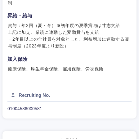
制
甲信越・北陸
昇給・給与
賞与：年2回（夏・冬）※初年度の夏季賞与は寸志支給
新潟県
富山県
上記に加え、業績に連動した変動賞与を支給
・2年目以上の全社員を対象とした、利益増加に連動する賞
与制度（2023年度より新設）
石川県
福井県
加入保険
山梨県
長野県
健康保険、厚生年金保険、雇用保険、労災保険
Recruiting No.
01004586000581