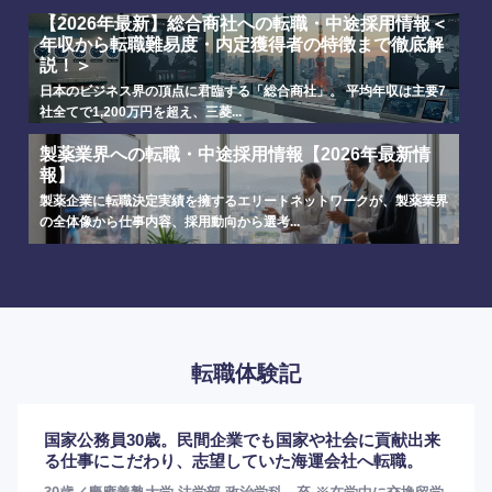
【2026年最新】総合商社への転職・中途採用情報＜
年収から転職難易度・内定獲得者の特徴まで徹底解
説！＞
日本のビジネス界の頂点に君臨する「総合商社」。 平均年収は主要7
社全てで1,200万円を超え、三菱...
製薬業界への転職・中途採用情報【2026年最新情
報】
製薬企業に転職決定実績を擁するエリートネットワークが、製薬業界
の全体像から仕事内容、採用動向から選考...
転職体験記
国家公務員30歳。民間企業でも国家や社会に貢献出来
る仕事にこだわり、志望していた海運会社へ転職。