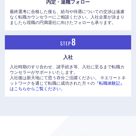
内定・退職フォロー
最終選考に合格した後も、給与や待遇についての交渉は遠慮
なく転職カウンセラーにご相談ください。入社企業が決まり
ましたら現職の円満退社に向けたフォローも承ります。
入社
入社時期のすり合わせ、諸手続き等、入社に至るまで転職カ
九州・沖縄
ウンセラーがサポートいたします。
入社後は新天地にて思う存分ご活躍ください。
※エリートネ
ットワークを通じて転職に成功された方々の
『転職体験記』
福岡県
佐賀県
はこちらからご覧ください。
長崎県
熊本県
大分県
宮崎県