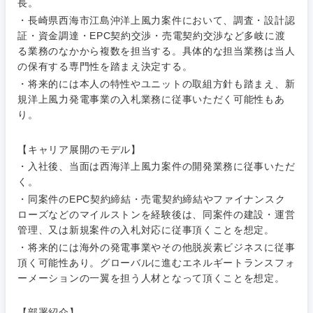
長。
・長崎県西海市江島沖洋上風力案件において、調査・設計認
証・資金調達・EPC契約交渉・売電契約交渉など多岐に渡
る業務のなかから複数を担当する。具体的な担当業務は当人
の保有する専門性を踏まえ決定する。
・将来的には本人の特性やユニットの取組方針も踏まえ、新
ご希望条件を入力ください
ご希望の職種を選択してください
ご希望の職種を選択してください
ご希望の業界を選択してください
ご希望の勤務地を選択してください
規洋上風力発電事業の入札業務に従事いただく可能性もあ
り。
経営企
経営企画・事業企画
商社・卸
北海道・東北地方
画・事業
すべての経営企画・事業企
【キャリア展開のモデル】
希望年収
企画
画
・入社後、当面は西海洋上風力案件の開発業務に従事いただ
経営ボード
北海道
青森県
エネルギー・資源・環境
く。
20代
30代
経営ボー
事業企画・事業開発
・同案件のEPC契約締結・売電契約締結やファイナンスク
管理
推奨年齢
ド
ローズなどのマイルストンを経験後は、同案件の建設・運営
秋田県
岩手県
自動車・機械・船舶
管理、又は新規案件の入札対応に従事頂くことを想定。
40代
50代
事業管理
SCM
管理
・将来的には海外の発電事業やその他脱炭素ビジネスに従事
宮城県
山形県
頂く可能性あり。グローバルに進むエネルギートランスフォ
電気・電子・半導体
人事
新規事業企画・立上げ
ーメーションの一翼を担う人材となって頂くことを想定。
SCM
福島県
素材・化学・金属
フリーワード
マーケティング
【部署紹介】