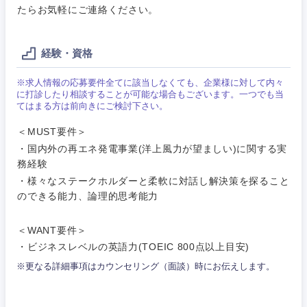
Webサー
たらお気軽にご連絡ください。
ビス・制
WEBサービス
作、ゲー
不動産専門職
ム
経験・資格
コンサル・シンクタンク
建設・施工管理
技術職
※求人情報の応募要件全てに該当しなくても、企業様に対して内々
（モノづ
に打診したり相談することが可能な場合もございます。一つでも当
広告・宣伝・印刷
くり）
事務職
てはまる方は前向きにご検討下さい。
関東地方
＜MUST要件＞
金融専門
その他
マスメディア
職
茨城県
栃木県
・国内外の再エネ発電事業(洋上風力が望ましい)に関する実
務経験
エンターテイメント
メディカ
・様々なステークホルダーと柔軟に対話し解決策を探ること
群馬県
埼玉県
ル
のできる能力、論理的思考能力
法律・特許事務所・監査法人
千葉県
東京都
不動産専
＜WANT要件＞
門職
・ビジネスレベルの英語力(TOEIC 800点以上目安)
神奈川県
人材・アウトソーシング
※更なる詳細事項はカウンセリング（面談）時にお伝えします。
建設・施
工管理
サービス