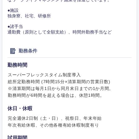
●施設
独身寮、社宅、研修所
●諸手当
通勤費（原則として全額支給）、時間外勤務手当など
甲信越・北陸
勤務条件
新潟県
富山県
勤務時間
石川県
福井県
スーパーフレックスタイム制度導入
総所定勤務時間 (7時間15分×清算期間の営業日数)
山梨県
長野県
※清算期間は毎月1日から同月末日までの1か月間。
勤務時間が6時間を超える場合は、休憩1時間。
休日・休暇
完全週休2日制（土・日）、祝祭日、年末年始
年次有給休暇、その他各種有給休暇制度有り
試用期間