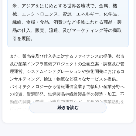
米、アジアをはじめとする世界各地域で、金属、機
械、エレクトロニクス、資源・エネルギー、化学品、
繊維、食糧・食品、消費財など多岐にわたる商品・製
品の仕入、販売、流通、及びマーケティング等の商取
引を展開。
また、販売先及び仕入先に対するファイナンスの提供、都市
及び産業インフラ整備プロジェクトの企画立案・調整及び管
理運営、システムインテグレーションや技術開発におけるコ
ンサルティング、輸送・物流など様々なサービスを提供。
バイオテクノロジーから情報通信産業まで幅広い産業分野へ
の投資、資源開発、鉄鋼製品や繊維製品等の製造・加工、不
近畿地方
動産の開発・管理、小売店舗運営など、多角的な事業活動を
続きを読む
行っている。
滋賀県
京都府
【中途採用について】
大阪府
兵庫県
●社内で育成できない職種や育成するのに時間がかかり、新