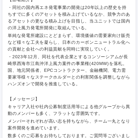
M&A・事業投資
人事
・同社の国内再エネ発電事業の開発は20年以上の歴史を持
営業
ちすでに多くのアセットを積み上げているなか、競争力のあ
食品・化粧品・アパレル・消費財
マーケテ
経営企画
こだわり条件を入力ください
るアセットの更なる積み上げを目指し、当ユニットでは国内
ィング
の洋上風力発電所開発に取組んでいる。
サービス
メディカル・ヘルスケア・ライフサイエンス
政策渉外
急募
第二新卒
単純な発電所建設にとどまらず、環境価値の需要家向け販売
営業
など様々な工夫を凝らし、日本のカーボンニュートラル化へ
クリエイティブ
の貢献と会社への利益貢献を同時に実現していく。
その他企画業務
金融
スタートアップ企
サービス
上場企業
・2023年12月、同社を代表企業とするコンソーシアムが長
業
コンサルタント
崎県西海市江島沖洋上風力案件の事業権(420MW)を落札。
クリエイ
国、地元関係者、EPCコントラクター、金融機関、電力需
建設・不動産
ティブ
外資系企業
英語を活かす
専門職
要家等様々なステークホルダーとの利害関係を調整しながら
ハンズオンで開発を推進している。
倉庫・運輸・物流
コンサル
技術職（IT）、Webサービス・制作、ゲーム
転勤なし
海外勤務あり
タント
【メッセージ】
技術職（モノづくり）
キャリア入社や社内公募制度活用等による他グループから異
小売・通販・外食
年間休日120日以
専門職
フルリモート
動のメンバーも多く、フラットな雰囲気です。
上
メンバーそれぞれが高い志を持ちながら、チーム一丸となり
金融専門職
IT・通信
技術職
案件開発を進めています。
完全週休2日制
社宅・家賃補助有
（IT）、
数多くのご応募をお待ちしております。ご質問等ございまし
メディカル