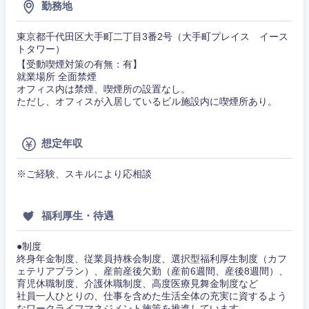
勤務地
事務職
その他
東京都千代田区大手町二丁目3番2号（大手町プレイス イース
トタワー）
その他
【受動喫煙対策の有無：有】
就業場所 全面禁煙
オフィス内は禁煙、喫煙所の設置なし。
ただし、オフィスが入居しているビル施設内に喫煙所あり。
想定年収
※ご経験、スキルにより応相談
福利厚生・待遇
●制度
終身年金制度、従業員持株会制度、選択型福利厚生制度（カフ
ェテリアプラン）、産前産後欠勤（産前6週間、産後8週間）、
育児休職制度、介護休職制度、高度医療見舞金制度など
社員一人ひとりの、仕事を含めた生活全体の充実に資するよう
なワークライフマネジメント施策を推進しています。