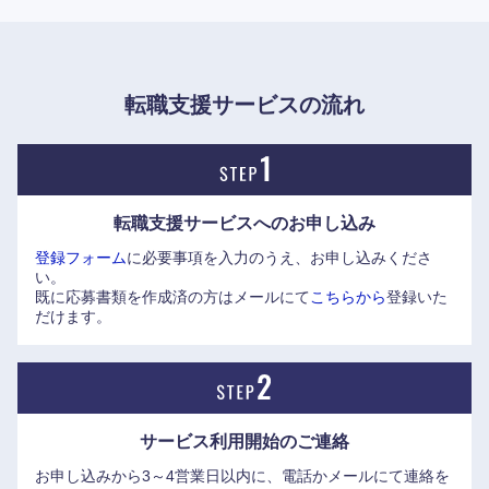
卒が育つのを待っていてはビジネスチャンスを失う職種の人
奈良県
和歌山県
材を外部から採用する、というのが同社の中途採用について
のスタンスです。
従って、募集ポジションの職務を担えるスペシャリティが最
転職支援サービスの流れ
も重視されますが、一方で他部門でもやっていける汎用性も
求められます。
【女性も働きやすい環境です】
転職支援サービスへの
お申し込み
●入社後の海外駐在等は、お子さんがいる場合は年齢やタイ
登録フォーム
に必要事項を入力のうえ、お申し込みくださ
ミング、ご本人のキャリアステップイメージを考慮し、十分
い。
に相談の上、配慮致します。
既に応募書類を作成済の方はメールにて
こちらから
登録いた
※実際にワーキングマザーの入社事例もあります。
だけます。
サービス利用開始の
ご連絡
お申し込みから3～4営業日以内に、電話かメールにて連絡を