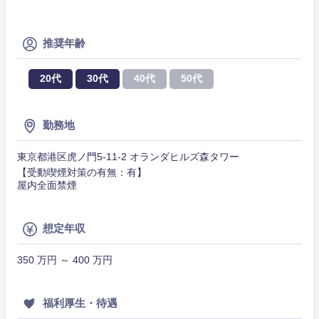
ビス・制
WEBサービス
作、ゲー
不動産専門職
ム
推奨年齢
コンサル・シンクタンク
建設・施工管理
技術職
（モノづ
20代
30代
40代
50代
関東地方
広告・宣伝・印刷
くり）
事務職
茨城県
栃木県
勤務地
金融専門
その他
マスメディア
職
東京都港区虎ノ門5-11-2 オランダヒルズ森タワー
群馬県
埼玉県
【受動喫煙対策の有無：有】
エンターテイメント
メディカ
屋内全面禁煙
ル
千葉県
東京都
法律・特許事務所・監査法人
不動産専
想定年収
門職
神奈川県
人材・アウトソーシング
350 万円 ～ 400 万円
建設・施
工管理
サービス
福利厚生・待遇