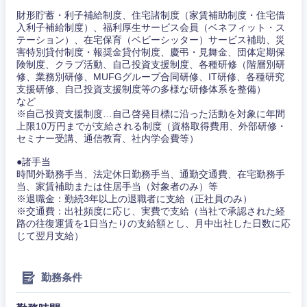
事務職
財形貯蓄・利子補給制度、住宅諸制度（家賃補助制度・住宅借
その他
入利子補給制度）、福利厚生サービス会員（ベネフィット・ス
その他
テーション）、在宅保育（ベビーシッター）サービス補助、災
害特別貸付制度・報奨金貸付制度、慶弔・見舞金、団体定期保
険制度、クラブ活動、自己投資支援制度、各種研修（階層別研
修、業務別研修、MUFGグループ合同研修、IT研修、各種研究
支援研修、自己投資支援制度等の多様な研修体系を整備）
など
※自己投資支援制度…自己啓発目標に沿った活動を対象に年間
上限10万円までが支給される制度（資格取得費用、外部研修・
セミナー受講、通信教育、社内学会費等）
●諸手当
時間外勤務手当、法定休日勤務手当、通勤交通費、在宅勤務手
当、家賃補助または住居手当（対象者のみ）等
※退職金：勤続3年以上の退職者に支給（正社員のみ）
※交通費：出社頻度に応じ、実費で支給（当社で承認された経
路の往復運賃を1日当たりの支給額とし、月中出社した日数に応
じて翌月支給）
勤務条件