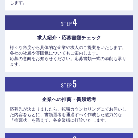
します。
中国・四国地方
求人紹介・応募書類
チェック
鳥取県
島根県
様々な角度から具体的な企業や求人のご提案をいたします。
各社の社風や雰囲気についてもご案内します。
岡山県
広島県
応募の意向をお知らせください。応募書類一式の添削も承り
ます。
山口県
徳島県
香川県
愛媛県
企業への推薦・書類選考
高知県
応募先が決まりましたら、転職カウンセリングにてお伺いし
た内容をもとに、書類選考を通過すべく作成した魅力的な
「推薦状」を添えて、各企業様に打診いたします。