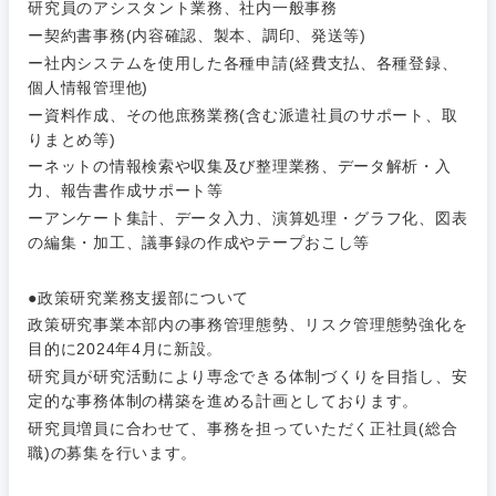
研究員のアシスタント業務、社内一般事務
ー契約書事務(内容確認、製本、調印、発送等)
ー社内システムを使用した各種申請(経費支払、各種登録、
個人情報管理他)
ー資料作成、その他庶務業務(含む派遣社員のサポート、取
ご希望条件を入力ください
ご希望の職種を選択してください
ご希望の職種を選択してください
ご希望の業界を選択してください
ご希望の勤務地を選択してください
りまとめ等)
ーネットの情報検索や収集及び整理業務、データ解析・入
力、報告書作成サポート等
経営企
経営企画・事業企画
商社・卸
北海道・東北地方
画・事業
すべての経営企画・事業企
ーアンケート集計、データ入力、演算処理・グラフ化、図表
希望年収
企画
画
の編集・加工、議事録の作成やテープおこし等
経営ボード
北海道
青森県
エネルギー・資源・環境
20代
30代
経営ボー
事業企画・事業開発
●政策研究業務支援部について
管理
推奨年齢
ド
秋田県
岩手県
政策研究事業本部内の事務管理態勢、リスク管理態勢強化を
自動車・機械・船舶
目的に2024年4月に新設。
40代
50代
事業管理
SCM
管理
研究員が研究活動により専念できる体制づくりを目指し、安
宮城県
山形県
電気・電子・半導体
定的な事務体制の構築を進める計画としております。
人事
新規事業企画・立上げ
SCM
研究員増員に合わせて、事務を担っていただく正社員(総合
福島県
職)の募集を行います。
素材・化学・金属
フリーワード
マーケティング
M&A・事業投資
人事