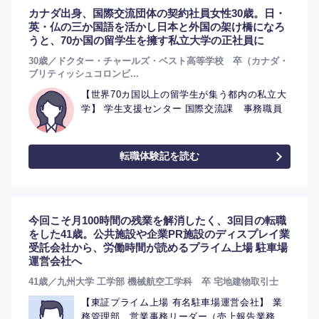
カナダ出身、国際交流団体の契約社員女性30歳。日・
英・仏の三か国語を活かし日本と外国の架け橋になろ
うと、70か国の留学生を擁す私立大学の正社員に
30歳／ドクター・チャールズ・ベスト高等学校 卒（カナダ・
ブリティッシュコロンビ...
【世界70カ国以上の留学生が集う都内の私立大
学】 学生支援センター 国際交流課 事務職員
転職体験記を読む
今回こそ月100時間の残業を解消したく、3回目の転職
をした41歳。公共施設や企業PR施設のディスプレイ業
受託会社から、労働時間が読めるプライム上場 駐車場
運営会社へ
41歳／九州大学 工学部 機械航空工学科 卒 宅地建物取引士
【東証プライム上場 有名駐車場運営会社】 業
務管理部 営業事務リーダー（売上報告業務、