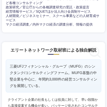
ど各種コンサルティング
政策研究／官公庁からの各種調査研究の受託・政策提言
愛知県
三重県
経営情報サービス／SQUETほか法人向け会員制サービス
人材開発／ビジネスセミナー、スクール事業などの人材育成サ
ービス
マクロ経済調査／内外マクロ経済の調査分析、情報の提供
エリートネットワーク取材班による独自解説
三菱UFJフィナンシャル・グループ（MUFG）のシン
クタンク/コンサルティングファーム。MUFG基盤の中
堅企業を中心に、年間約3,000件の経営コンサルティン
グを展開している。
クライアント企業の社長もしくは役員に対して、早い段階か
ら直接提案する機会が多い。パッケージ化されたコンサルテ