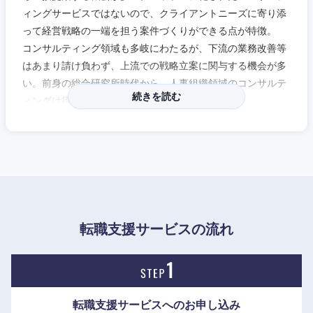
ィングサービスではないので、クライアントニーズに寄り添
って経営戦略の一端を担う案件づくりができる点が特徴。
コンサルティング領域も多岐にわたるが、下流の業務改善等
はあまり請け負わず、上流での戦略立案に関与する機会が多
い。前身の総合研究所時代から、人事組織領域のコンサルテ
続きを読む
ィングは得意としている。
アソシエイトクラスで入社した場合は、コンサルティング未
近畿地方
経験の方でも先輩コンサルタントのフォローの下、キャリア
アップができ、腰を据え、安心して働くことのできるコンサ
滋賀県
京都府
ルティングファームである。
ワンプール制を採用していないため、希望するビジネスユニ
大阪府
兵庫県
ットでの専門性を高められる点が魅力。クライアントへの個
転職支援サービスの流れ
別対応によってビジネスユニットを超えて協業することもあ
奈良県
和歌山県
り、経営に関わる幅広い知識を身につけることができる。
福利厚生も充実しており、家賃補助や財形貯蓄制度、退職金
転職支援サービスへの
お申し込み
制度などに加えて、社員の成長のための自己投資を支援する