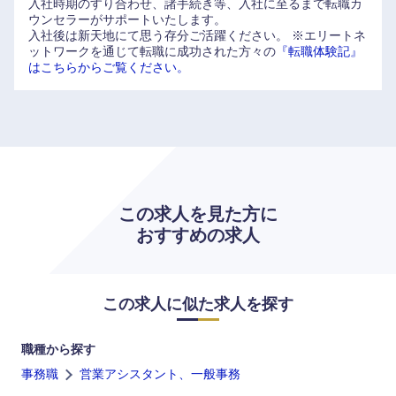
入社時期のすり合わせ、諸手続き等、入社に至るまで転職カ
ウンセラーがサポートいたします。
入社後は新天地にて思う存分ご活躍ください。
※エリートネ
ットワークを通じて転職に成功された方々の
『転職体験記』
九州・沖縄
はこちらからご覧ください。
福岡県
佐賀県
長崎県
熊本県
大分県
宮崎県
この求人を見た方に
おすすめの求人
鹿児島県
沖縄県
この求人に似た求人を探す
職種から探す
事務職
営業アシスタント、一般事務