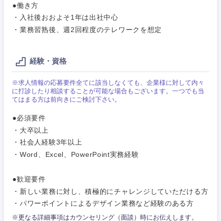
●働き方
営業
食品・化粧品・アパレル・消費財
・入社後おおよそ1年は出社中心
マーケテ
経営企画
こだわり条件を入力ください
ィング
・業務習熟後、週2回程度のテレワークを想定
サービス
メディカル・ヘルスケア・ライフサイエンス
政策渉外
急募
第二新卒
営業
経験・資格
クリエイティブ
その他企画業務
金融
スタートアップ企
サービス
上場企業
※求人情報の応募要件全てに該当しなくても、企業様に対して内々
業
コンサルタント
に打診したり相談することが可能な場合もございます。一つでも当
てはまる方は前向きにご検討下さい。
クリエイ
建設・不動産
ティブ
外資系企業
英語を活かす
専門職
●必須要件
・大卒以上
倉庫・運輸・物流
コンサル
技術職（IT）、Webサービス・制作、ゲーム
転勤なし
海外勤務あり
・社会人経験3年以上
タント
・Word、Excel、PowerPoint実務経験
技術職（モノづくり）
小売・通販・外食
年間休日120日以
専門職
フルリモート
上
●歓迎要件
金融専門職
・新しい業務に対し、積極的にチャレンジしていただける方
IT・通信
技術職
・パワーポイントによるデザイン業務など経験のある方
完全週休2日制
社宅・家賃補助有
（IT）、
メディカル
Webサー
※更なる詳細事項はカウンセリング（面談）時にお伝えします。