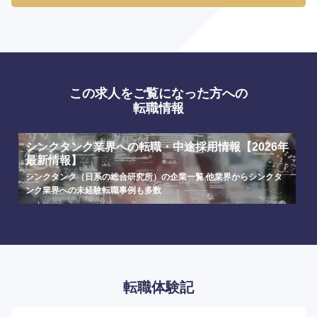
この求人をご覧になった方への
転職情報
選択する
選択する
選択する
選択する
シンクタンク業界への転職・中途採用情報【2026年
最新情報】
シンクタンク（日系の総合研究所）の企業一覧 他業界からシンクタ
ンク業界への未経験転職事例も多数
転職体験記