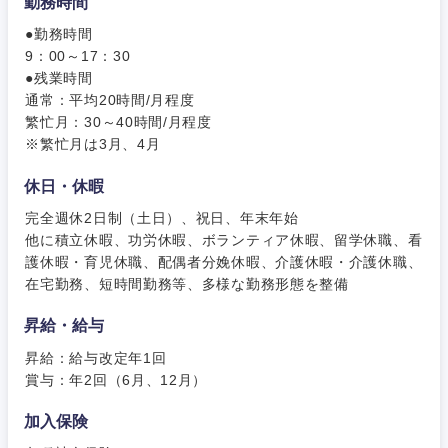
勤務時間
●勤務時間
甲信越・北陸
9：00～17：30
●残業時間
通常：平均20時間/月程度
新潟県
富山県
繁忙月：30～40時間/月程度
※繁忙月は3月、4月
石川県
福井県
休日・休暇
山梨県
長野県
完全週休2日制（土日）、祝日、年末年始
他に積立休暇、功労休暇、ボランティア休暇、留学休職、看
護休暇・育児休職、配偶者分娩休暇、介護休暇・介護休職、
在宅勤務、短時間勤務等、多様な勤務形態を整備
昇給・給与
昇給：給与改定年1回
賞与：年2回（6月、12月）
加入保険