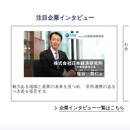
注目企業インタビュー
お
全
魅力ある地域と産業の未来を見つめ、 官民連携のある
べき姿を提言する
企業インタビュー一覧はこちら