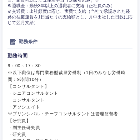
事務職
※退職金：勤続3年以上の退職者に支給（正社員のみ）
※交通費：出社頻度に応じ、実費で支給（当社で承認された経
その他
路の往復運賃を1日当たりの支給額とし、月中出社した日数に応
その他
じて翌月支給）
勤務条件
勤務時間
9：00～17：30
※以下職位は専門業務型裁量労働制（1日のみなし労働時
間：9時間10分）
【コンサルタント】
・シニアコンサルタント
・コンサルタント
・アソシエイト
※プリンシパル・チーフコンサルタントは管理監督者
【研究員】
・副主任研究員
・研究員