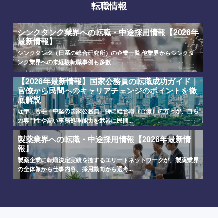
転職情報
シンクタンク業界への転職・中途採用情報【2026年
最新情報】
シンクタンク（日系の総合研究所）の企業一覧 他業界からシンクタ
ンク業界への未経験転職事例も多数
【2026年最新情報】国家公務員の転職成功ガイド｜
官僚から民間へのキャリアチェンジのポイントを徹
底解説
選択する
選択する
選択する
選択する
近年、若手・中堅の国家公務員、特に総合職（官僚）の方々が、自ら
の専門性や高い事務処理能力を武器に民間...
製薬業界への転職・中途採用情報【2026年最新情
報】
製薬企業に転職決定実績を擁するエリートネットワークが、製薬業界
の全体像から仕事内容、採用動向から選考...