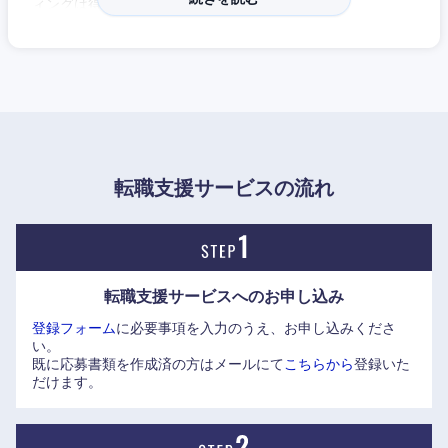
ィングは得意としている。
アソシエイトクラスで入社した場合は、コンサルティング未
経験の方でも先輩コンサルタントのフォローの下、キャリア
アップができ、腰を据え、安心して働くことのできるコンサ
ルティングファームである。
ワンプール制を採用していないため、希望するビジネスユニ
ットでの専門性を高められる点が魅力。クライアントへの個
転職支援サービスの流れ
別対応によってビジネスユニットを超えて協業することもあ
近畿地方
り、経営に関わる幅広い知識を身につけることができる。
滋賀県
京都府
福利厚生も充実しており、家賃補助や財形貯蓄制度、退職金
転職支援サービスへの
お申し込み
制度などに加えて、社員の成長のための自己投資を支援する
大阪府
兵庫県
登録フォーム
に必要事項を入力のうえ、お申し込みくださ
制度もある（資格取得費用など年間10万円を補助）。
い。
既に応募書類を作成済の方はメールにて
こちらから
登録いた
奈良県
和歌山県
だけます。