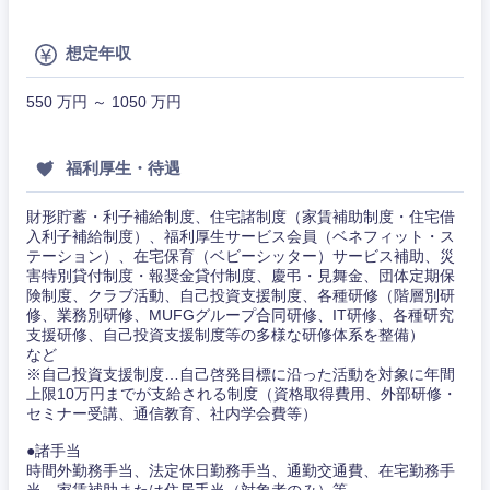
ビス・制
WEBサービス
作、ゲー
不動産専門職
ム
想定年収
コンサル・シンクタンク
建設・施工管理
技術職
550 万円 ～ 1050 万円
（モノづ
関東地方
広告・宣伝・印刷
くり）
事務職
福利厚生・待遇
茨城県
栃木県
金融専門
その他
マスメディア
職
財形貯蓄・利子補給制度、住宅諸制度（家賃補助制度・住宅借
入利子補給制度）、福利厚生サービス会員（ベネフィット・ス
群馬県
埼玉県
テーション）、在宅保育（ベビーシッター）サービス補助、災
エンターテイメント
メディカ
害特別貸付制度・報奨金貸付制度、慶弔・見舞金、団体定期保
ル
険制度、クラブ活動、自己投資支援制度、各種研修（階層別研
千葉県
東京都
修、業務別研修、MUFGグループ合同研修、IT研修、各種研究
法律・特許事務所・監査法人
支援研修、自己投資支援制度等の多様な研修体系を整備）
不動産専
など
門職
神奈川県
※自己投資支援制度…自己啓発目標に沿った活動を対象に年間
上限10万円までが支給される制度（資格取得費用、外部研修・
人材・アウトソーシング
セミナー受講、通信教育、社内学会費等）
建設・施
工管理
●諸手当
サービス
時間外勤務手当、法定休日勤務手当、通勤交通費、在宅勤務手
当、家賃補助または住居手当（対象者のみ）等