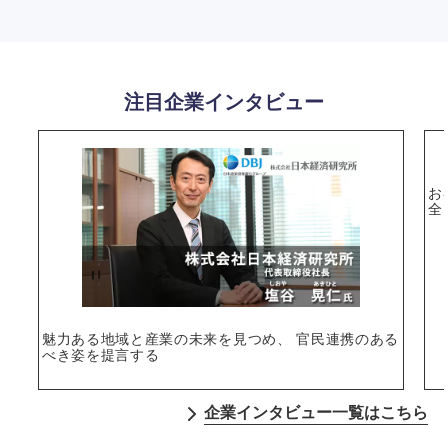
注目企業インタビュー
お
全
魅力ある地域と産業の未来を見つめ、 官民連携のある
べき姿を提言する
企業インタビュー一覧はこちら