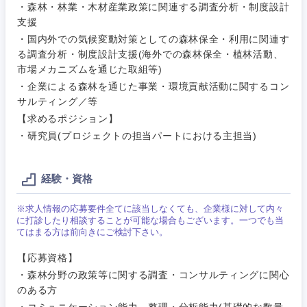
・森林・林業・木材産業政策に関連する調査分析・制度設計
支援
・国内外での気候変動対策としての森林保全・利用に関連す
る調査分析・制度設計支援(海外での森林保全・植林活動、
市場メカニズムを通じた取組等)
ご希望条件を入力ください
ご希望の職種を選択してください
ご希望の職種を選択してください
ご希望の業界を選択してください
ご希望の勤務地を選択してください
・企業による森林を通じた事業・環境貢献活動に関するコン
サルティング／等
【求めるポジション】
経営企
経営企画・事業企画
商社・卸
北海道・東北地方
画・事業
すべての経営企画・事業企
・研究員(プロジェクトの担当パートにおける主担当)
希望年収
企画
画
経営ボード
北海道
青森県
エネルギー・資源・環境
経験・資格
20代
30代
経営ボー
事業企画・事業開発
管理
推奨年齢
ド
秋田県
岩手県
自動車・機械・船舶
※求人情報の応募要件全てに該当しなくても、企業様に対して内々
40代
50代
に打診したり相談することが可能な場合もございます。一つでも当
事業管理
SCM
管理
てはまる方は前向きにご検討下さい。
宮城県
山形県
電気・電子・半導体
【応募資格】
人事
新規事業企画・立上げ
SCM
・森林分野の政策等に関する調査・コンサルティングに関心
福島県
素材・化学・金属
のある方
フリーワード
マーケティング
M&A・事業投資
人事
・コミュニケーション能力、整理・分析能力(基礎的な数量