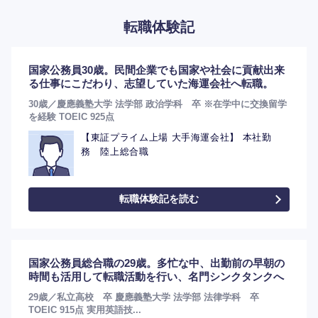
転職体験記
国家公務員30歳。民間企業でも国家や社会に貢献出来
る仕事にこだわり、志望していた海運会社へ転職。
30歳／慶應義塾大学 法学部 政治学科 卒 ※在学中に交換留学
を経験 TOEIC 925点
【東証プライム上場 大手海運会社】 本社勤
務 陸上総合職
転職体験記を読む
国家公務員総合職の29歳。多忙な中、出勤前の早朝の
時間も活用して転職活動を行い、名門シンクタンクへ
29歳／私立高校 卒 慶應義塾大学 法学部 法律学科 卒
TOEIC 915点 実用英語技...