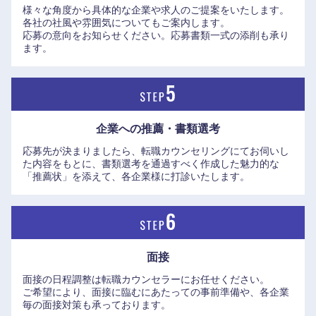
様々な角度から具体的な企業や求人のご提案をいたします。
各社の社風や雰囲気についてもご案内します。
応募の意向をお知らせください。応募書類一式の添削も承り
ます。
中国・四国地方
鳥取県
島根県
企業への推薦・書類選考
岡山県
広島県
応募先が決まりましたら、転職カウンセリングにてお伺いし
た内容をもとに、書類選考を通過すべく作成した魅力的な
「推薦状」を添えて、各企業様に打診いたします。
山口県
徳島県
香川県
愛媛県
面接
高知県
面接の日程調整は転職カウンセラーにお任せください。
ご希望により、面接に臨むにあたっての事前準備や、各企業
毎の面接対策も承っております。