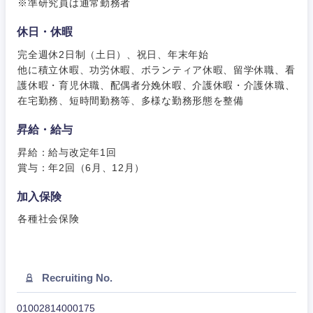
※準研究員は通常勤務者
休日・休暇
甲信越・北陸
完全週休2日制（土日）、祝日、年末年始
他に積立休暇、功労休暇、ボランティア休暇、留学休職、看
新潟県
富山県
護休暇・育児休職、配偶者分娩休暇、介護休暇・介護休職、
在宅勤務、短時間勤務等、多様な勤務形態を整備
石川県
福井県
昇給・給与
昇給：給与改定年1回
山梨県
長野県
賞与：年2回（6月、12月）
加入保険
各種社会保険
Recruiting No.
01002814000175