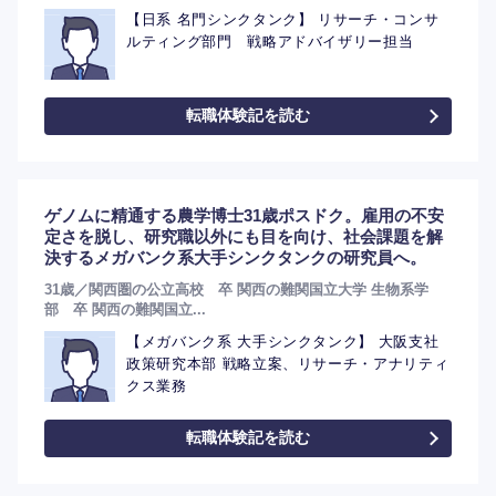
【日系 名門シンクタンク】 リサーチ・コンサ
ルティング部門 戦略アドバイザリー担当
転職体験記を読む
ゲノムに精通する農学博士31歳ポスドク。雇用の不安
定さを脱し、研究職以外にも目を向け、社会課題を解
決するメガバンク系大手シンクタンクの研究員へ。
31歳／関西圏の公立高校 卒 関西の難関国立大学 生物系学
部 卒 関西の難関国立...
選択する
【メガバンク系 大手シンクタンク】 大阪支社
政策研究本部 戦略立案、リサーチ・アナリティ
クス業務
転職体験記を読む