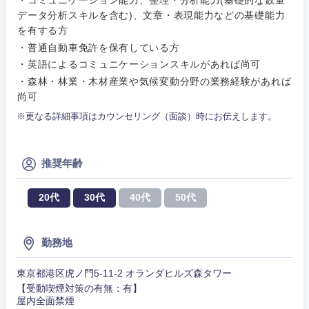
データ分析スキルを含む)、文章・表現能力などの基礎能力
営業
食品・化粧品・アパレル・消費財
マーケテ
経営企画
を有する方
こだわり条件を入力ください
ィング
・普通自動車免許を保有している方
サービス
・英語によるコミュニケーションスキルがあれば尚可
メディカル・ヘルスケア・ライフサイエンス
政策渉外
急募
第二新卒
営業
・森林・林業・木材産業や気候変動分野の業務経験があれば
クリエイティブ
尚可
その他企画業務
金融
スタートアップ企
サービス
上場企業
※更なる詳細事項はカウンセリング（面談）時にお伝えします。
業
コンサルタント
クリエイ
建設・不動産
ティブ
外資系企業
英語を活かす
専門職
推奨年齢
倉庫・運輸・物流
コンサル
技術職（IT）、Webサービス・制作、ゲーム
転勤なし
海外勤務あり
20代
30代
40代
50代
タント
技術職（モノづくり）
小売・通販・外食
年間休日120日以
専門職
フルリモート
勤務地
上
金融専門職
IT・通信
東京都港区虎ノ門5-11-2 オランダヒルズ森タワー
技術職
完全週休2日制
社宅・家賃補助有
（IT）、
【受動喫煙対策の有無：有】
メディカル
Webサー
屋内全面禁煙