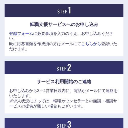
成についても、カウンセラーにご相談下さい。傾向と対策に
ついて詳しく説明致します。
転職支援サービスへの
お申し込み
エリートネットワークのHP記事もぜひ併せてご覧ください。
登録フォーム
に必要事項を入力のうえ、お申し込みくださ
採用・人材開発グループマネージャーへのインタビューで
い。
す。同社の社風がよく判ると思います。
既に応募書類を作成済の方はメールにて
こちらから
登録いた
https://www.elite-network.co.jp/interview_kigyo/56.html
だけます。
サービス利用開始の
ご連絡
お申し込みから3～4営業日以内に、電話かメールにて連絡を
中国・四国地方
いたします。
※求人状況によっては、転職カウンセラーとの面談・相談サ
ービスの提供が難しい場合もございます。
鳥取県
島根県
岡山県
広島県