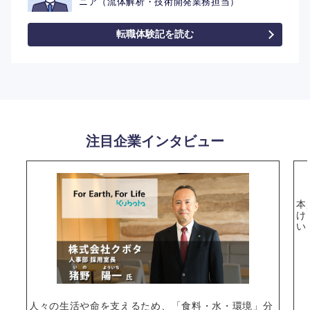
ニア（流体解析・技術開発業務担当）
転職体験記を読む
注目企業インタビュー
本
け
い
人々の生活や命を支えるため、「食料・水・環境」分