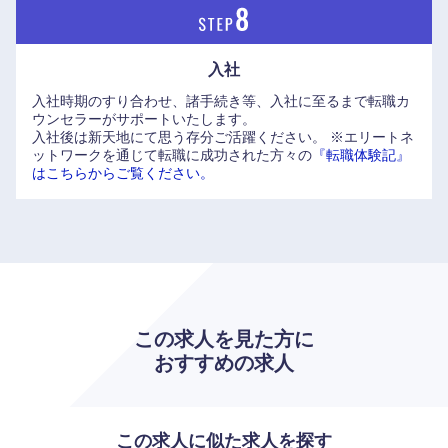
長崎県
熊本県
入社
大分県
宮崎県
入社時期のすり合わせ、諸手続き等、入社に至るまで転職カ
ウンセラーがサポートいたします。
鹿児島県
沖縄県
入社後は新天地にて思う存分ご活躍ください。
※エリートネ
ットワークを通じて転職に成功された方々の
『転職体験記』
はこちらからご覧ください。
この求人を見た方に
おすすめの求人
この求人に似た求人を探す