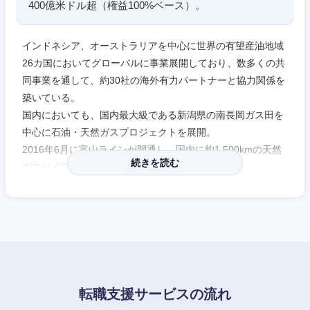
400億米ドル超（権益100%ベース）。
滋賀県
京都府
大阪府
兵庫県
インドネシア、オーストラリアを中心に世界の有望産油地域
26カ国においてグローバルに事業展開しており、数多くの共
同事業を通して、約30社の海外有力パートナーと協力関係を
奈良県
和歌山県
築いている。
国内においても、国内最大級である新潟県の南長岡ガス田を
中心に石油・天然ガスプロジェクトを展開。
2016年6月に富山ラインが開通し、国内に約1,500kmの天然
続きを読む
ガスパイプラインネットワークを保有。
新卒・中途で入社された方共に、入社したら定年まで勤務さ
れる方がほとんどで、福利厚生や社内制度等は非常に充実。
社員にとって働きやすい環境がしっかりと整備されている。
【補記】
エリートネットワークからご推薦した方は、皆さん社風にマ
転職支援サービスの流れ
ッチして長く活躍されています。応募書類・志望動機書の作