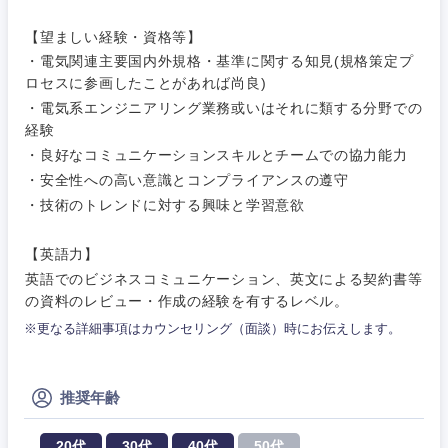
サービス
事務職
【望ましい経験・資格等】
・電気関連主要国内外規格・基準に関する知見(規格策定プ
その他
ロセスに参画したことがあれば尚良)
その他
・電気系エンジニアリング業務或いはそれに類する分野での
経験
・良好なコミュニケーションスキルとチームでの協力能力
・安全性への高い意識とコンプライアンスの遵守
・技術のトレンドに対する興味と学習意欲
【英語力】
英語でのビジネスコミュニケーション、英文による契約書等
の資料のレビュー・作成の経験を有するレベル。
※更なる詳細事項はカウンセリング（面談）時にお伝えします。
推奨年齢
20代
30代
40代
50代