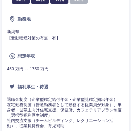
勤務地
新潟県
【受動喫煙対策の有無：有】
甲信越・北陸
想定年収
新潟県
富山県
450 万円 ～ 1750 万円
石川県
福井県
福利厚生・待遇
山梨県
長野県
退職金制度（企業型確定給付年金・企業型児確定拠出年金）
在宅勤務制度（普通勤務者として勤務する従業員が対象）、単
身者・世帯主向け住宅支援、保健所、カフェテリアプラン制度
（選択型福利厚生制度）
社内交流支援（チームビルディング、レクリエーション活
動）、従業員持株会、育児補助