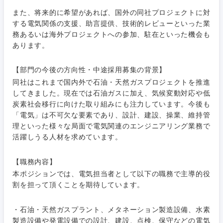
素材・化学・金属
フリーワード
マーケティング
M&A・事業投資
人事
また、将来的に希望があれば、国外の同社プロジェクトに対
する電気関係の支援、助言提供、技術的レビューといった業
営業
食品・化粧品・アパレル・消費財
マーケテ
務あるいは海外プロジェクトへの参加、駐在といった機会も
経営企画
こだわり条件を入力ください
ィング
あります。
サービス
メディカル・ヘルスケア・ライフサイエンス
政策渉外
急募
第二新卒
営業
【部門の今後の方向性・中途採用募集の背景】
クリエイティブ
同社はこれまで国内外で石油・天然ガスプロジェクトを推進
その他企画業務
金融
スタートアップ企
サービス
してきました。現在では石油ガスに加え、気候変動対応や低
上場企業
業
コンサルタント
炭素社会移行に向けた取り組みにも注力しています。今後も
「電気」は不可欠な要素であり、設計、建設、操業、維持管
クリエイ
建設・不動産
理といった様々な局面で電気関連のエンジニアリング業務で
ティブ
外資系企業
英語を活かす
専門職
活躍しうる人材を求めています。
倉庫・運輸・物流
コンサル
技術職（IT）、Webサービス・制作、ゲーム
転勤なし
海外勤務あり
タント
【職務内容】
本ポジションでは、電気担当者として以下の職務で主導的役
技術職（モノづくり）
小売・通販・外食
年間休日120日以
割を担って頂くことを期待しています。
専門職
フルリモート
上
金融専門職
・石油・天然ガスプラント、メタネーション製造設備、水素
IT・通信
技術職
製造設備や発電設備での設計、建設、点検、保守などの電気
完全週休2日制
社宅・家賃補助有
（IT）、