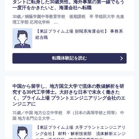
タントに転身した30歳男性。海外事業の第一線でもう
一度汗をかきたいと、海運会社へ転職
30歳／桐蔭学園中等教育学校 後期課程 卒 早稲田大学 先進
理工学部 応用化学科 ...
【東証プライム上場 財閥系海運会社】 事務系
総合職
転職体験記を読む
選択する
中国から留学し、地方国立大学で流体の数値解析を研
究する30代工学博士。大好きな日本で末永く働きた
く、プライム上場 プラントエンジニアリング会社のエ
ンジニアに
31歳／中国 地方公立中学校 卒（日本の高等学校と同等） 中
国 地方名門公立大学 ...
【東証プライム上場 大手プラントエンジニアリ
ング会社】 材料・解析技術部 流体解析エンジ