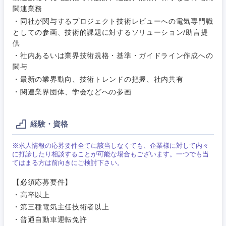
メディカル
Webサー
関連業務
ビス・制
WEBサービス
・同社が関与するプロジェクト技術レビューへの電気専門職
作、ゲー
不動産専門職
としての参画、技術的課題に対するソリューション/助言提
ム
供
コンサル・シンクタンク
建設・施工管理
・社内あるいは業界技術規格・基準・ガイドライン作成への
技術職
関与
（モノづ
広告・宣伝・印刷
くり）
・最新の業界動向、技術トレンドの把握、社内共有
事務職
・関連業界団体、学会などへの参画
関東地方
金融専門
その他
マスメディア
職
茨城県
栃木県
経験・資格
エンターテイメント
メディカ
※求人情報の応募要件全てに該当しなくても、企業様に対して内々
ル
群馬県
埼玉県
に打診したり相談することが可能な場合もございます。一つでも当
てはまる方は前向きにご検討下さい。
法律・特許事務所・監査法人
不動産専
千葉県
東京都
【必須応募要件】
門職
・高卒以上
人材・アウトソーシング
神奈川県
・第三種電気主任技術者以上
建設・施
工管理
・普通自動車運転免許