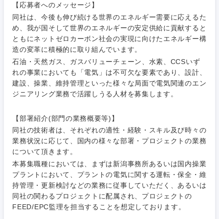
【応募者へのメッセージ】
同社は、今後も伸び続ける世界のエネルギー需要に応えるた
め、我が国そして世界のエネルギーの安定供給に貢献すると
ともにネットゼロカーボン社会の実現に向けたエネルギー構
造の変革に積極的に取り組んでいます。
石油・天然ガス、ガスバリューチェーン、水素、CCSいず
ご希望条件を入力ください
ご希望の職種を選択してください
ご希望の職種を選択してください
ご希望の業界を選択してください
ご希望の勤務地を選択してください
れの事業においても「電気」は不可欠な要素であり、設計、
建設、操業、維持管理といった様々な局面で電気関連のエン
ジニアリング業務で活躍しうる人材を募集します。
経営企
経営企画・事業企画
商社・卸
北海道・東北地方
画・事業
すべての経営企画・事業企
希望年収
【部署紹介(部門の業務概要等)】
企画
画
経営ボード
北海道
青森県
同社の技術者は、それぞれの適性・経験・スキル及び時々の
エネルギー・資源・環境
業務状況に応じて、国内の様々な部署・プロジェクトの業務
20代
30代
経営ボー
事業企画・事業開発
管理
推奨年齢
について頂きます。
ド
秋田県
岩手県
自動車・機械・船舶
本募集職種においては、まずは新潟事務所あるいは国内操業
40代
50代
事業管理
SCM
プラントにおいて、プラントの電気に関する運転・保全・維
管理
宮城県
山形県
持管理・更新検討などの業務に従事していただく、あるいは
電気・電子・半導体
同社の関わるプロジェクトに配属され、プロジェクトの
人事
新規事業企画・立上げ
SCM
FEED/EPC監理を担当することを想定しております。
福島県