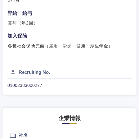
3か月
昇給・給与
賞与（年2回）
東海地方
加入保険
岐阜県
静岡県
各種社会保険完備（雇用・労災・健康・厚生年金）
愛知県
三重県
Recruiting No.
01002383000277
企業情報
社名