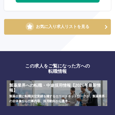
お気に入り求人リストを見る
選択する
選択する
選択する
選択する
この求人をご覧になった方への
転職情報
製薬業界への転職・中途採用情報【2026年最新情
報】
製薬企業に転職決定実績を擁するエリートネットワークが、製薬業界
の全体像から仕事内容、採用動向から選考...