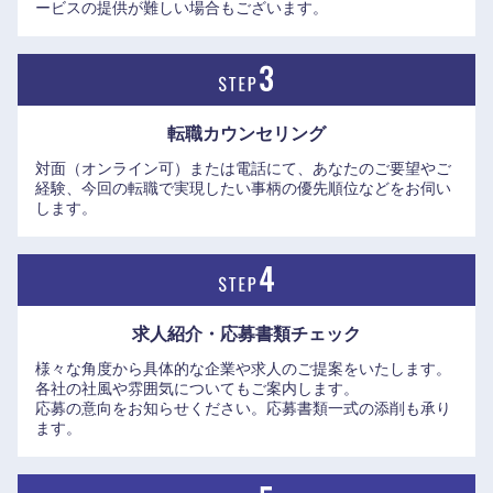
●キャリアパス
ービスの提供が難しい場合もございます。
・システム開発PJのPMの35%が20代～30代前半、コンサル
PJリーダーの初経験の多くが20代など、若年層への機会付与
に積極的
・管理職のキャリアを明確に複線化（給与レンジは同一）す
転職カウンセリング
ることで、プロフェッショナルとしても長く第一線で活躍で
対面（オンライン可）または電話にて、あなたのご要望やご
きる
経験、今回の転職で実現したい事柄の優先順位などをお伺い
・社内研修講座を年間900回以上実施するなど、社員の専門
します。
性を磨くための支援に積極的に投資（DX研修を拡充）
・管理職比率がプロパーよりキャリア入社の方がやや高く、
プロパーとキャリアで昇進・評価の差がない
求人紹介・応募書類
チェック
●社風
・真面目で勉強好き（知的好奇心が旺盛）な方が多い
様々な角度から具体的な企業や求人のご提案をいたします。
各社の社風や雰囲気についてもご案内します。
応募の意向をお知らせください。応募書類一式の添削も承り
ます。