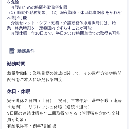
を免除
岐阜県
静岡県
・介護のための時間外勤務等制限
（1）時間外勤務制限、（2）深夜勤務・休日勤務免除 をそれぞ
れ選択可能
愛知県
三重県
・介護セレクト・シフト勤務：介護勤務体系選択時には、始
業・終業時刻を一定範囲内でずらすことが可能
・介護休暇：年10日まで、半日および時間単位での取得も可能
勤務条件
勤務時間
裁量労働制：業務目標の達成に関して、その遂行方法や時間
配分をご本人にゆだねる制度。
休日・休暇
完全週休２日制（土日）、祝日、年末年始、暑中休暇（連続
１週間）、リフレッシュ休暇（連続１週間）
9日間の連続休暇を年二回取得できる（管理職を含めた全社
員が対象）
有給取得率：例年7割前後