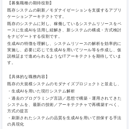
【募集職種の期待役割】
既存システムの刷新／モダナイゼーションを支援するアプリ
ケーションアーキテクトです。
既存のシステムに対し、稼働しているシステムリソースをベ
ースに生成AIを活用し紐解き、新システムの構成・方式検討
をナビゲートする役割です。
生成AIの特徴を理解し、システムリソースの解析を効率的に
実施し、必要に応じて生成AIを用いてツール等を作成し、仮
説検証まで進められるようなITアーキテクトを期待していま
ご希望条件を入力ください
ご希望の職種を選択してください
ご希望の職種を選択してください
ご希望の業界を選択してください
ご希望の勤務地を選択してください
す。
経営企
経営企画・事業企画
【具体的な職務内容】
商社・卸
北海道・東北地方
画・事業
すべての経営企画・事業企
希望年収
既存の大規模システムのモダナイズプロジェクトと並走し、
企画
画
・生成AIを用いた現行システム解析
経営ボード
北海道
青森県
エネルギー・資源・環境
・過去のプログラミング言語／思想で構築・運用されてきた
20代
30代
経営ボー
事業企画・事業開発
システムを、最新の技術／アーキテクチャで再構築すべく、
管理
推奨年齢
ド
秋田県
岩手県
方式の提言
自動車・機械・船舶
40代
50代
・刷新されたシステムの品質を生成AIを用いて担保する手法
事業管理
SCM
管理
の具現化
宮城県
山形県