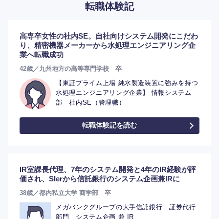
転職体験記
高専卒女性の社内SE。自社向けシステム開発にこだわ
り、精密機器メーカーから水処理エンジニアリング企
業へ転職成功
42歳／九州地方の高等専門学校 卒
【東証プライム上場 純水製造装置に強みを持つ
水処理エンジニアリング企業】 情報システム
部 社内SE（管理職）
転職体験記を読む
選択する
IR室課長代理、7年のシステム開発と4年のIR経験が評
価され、SIerから信託銀行のシステム企画兼IRに
38歳／都内私立大学 商学部 卒
メガバンクグループの大手信託銀行 証券代行
部門 システム企画 兼 IR