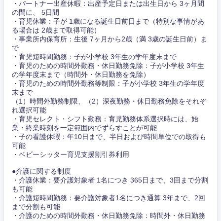
・パートナー出産休暇：出産予定日または出生日から 3ヶ月間
の間に、 5日間
・育児休業：子が 1歳になる誕生日前日まで（特別な事情があ
る場合は 2歳まで取得可能）
・事業所内保育所：生後 7ヶ月から2歳（満 3歳の誕生日前）ま
で
・育児短時間勤務：子が小学校 3年生の学年度末まで
・育児のための時間外勤務・休日勤務免除：子が小学校 3年生
の学年度末まで（時間外・休日勤務を免除）
・育児のための時間外勤務等制限：子が小学校 3年生の学年度
末まで
（1）時間外勤務制限、（2）深夜勤務・休日勤務免除をそれぞ
れ選択可能
・育児セレクト・シフト勤務：育児勤務体系選択時には、始
業・終業時刻を一定範囲内でずらすことが可能
・子の看護休暇：年10日まで、半日および時間単位での取得も
可能
・ベビーシッター育児支援割引券利用
●介護に関する制度
・介護休業：要介護対象者 1名につき 365日まで、3回まで分割
も可能
・介護短時間勤務：要介護対象者1名につき通算 3年まで、2回
東海地方
まで分割も可能
・介護のための時間外勤務・休日勤務免除：時間外・休日勤務