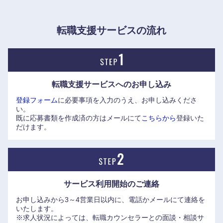
●事業について
・時価総額上位50社に占めるクライアントの比率約90%
岡山県
広島県
・1社あたりの年間売り上げ収益が10億円を超える顧客91社
転職支援サービスの流れ
（証券、流通、製造など業種が多岐に渡る）
山口県
徳島県
→各業界トップクラスの顧客を支援
・ビジネスプラットフォームの売上収益1097億円（売上構成
香川県
愛媛県
比約18%）
転職支援サービスへの
お申し込み
→コンサル・受託型サービスだけでなく、自社投資サービ
登録フォーム
に必要事項を入力のうえ、お申し込みくださ
ス事業の経験機会が豊富
高知県
い。
・積極的にビジネスモデルやソフトウェアを知的資産化
既に応募書類を作成済の方はメールにて
こちらから
登録いた
→例：貯まったマイルを4駅にランダムで行ける新幹線切
だけます。
符に交換できる（JR東日本）
・各部門が自立して案件獲得から行い、お互いの知見が必要
な時に連携
→コンサルありき、システム構築ありきの業務形態ではな
サービス利用開始の
ご連絡
い
お申し込みから3～4営業日以内に、電話かメールにて連絡を
・1人あたりの営業利益が業界トップの6.43百万円
いたします。
※求人状況によっては、転職カウンセラーとの面談・相談サ