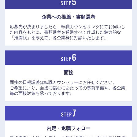
九州・沖縄
企業への推薦・書類選考
応募先が決まりましたら、転職カウンセリングにてお伺いし
た内容をもとに、書類選考を通過すべく作成した魅力的な
福岡県
佐賀県
「推薦状」を添えて、各企業様に打診いたします。
長崎県
熊本県
大分県
宮崎県
面接
面接の日程調整は転職カウンセラーにお任せください。
鹿児島県
沖縄県
ご希望により、面接に臨むにあたっての事前準備や、各企業
毎の面接対策も承っております。
内定・退職フォロー