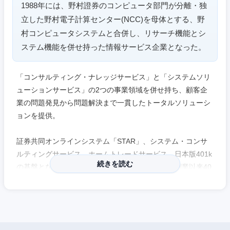
1988年には、野村證券のコンピュータ部門が分離・独
立した野村電子計算センター(NCC)を母体とする、野
村コンピュータシステムと合併し、リサーチ機能とシ
ステム機能を併せ持った情報サービス企業となった。
「コンサルティング・ナレッジサービス」と「システムソリ
ューションサービス」の2つの事業領域を併せ持ち、顧客企
業の問題発見から問題解決まで一貫したトータルソリューシ
ョンを提供。
証券共同オンラインシステム「STAR」、システム・コンサ
ルティングサービス、ホームトレードサービス、日本版401k
続きを読む
の基盤となった年金市場改革に関する研究など、創業以来40
年以上にわたり、常に時代を先取りした研究・サービスの提
供に取り組んでいる。
中国・四国地方
【特徴・魅力】
鳥取県
島根県