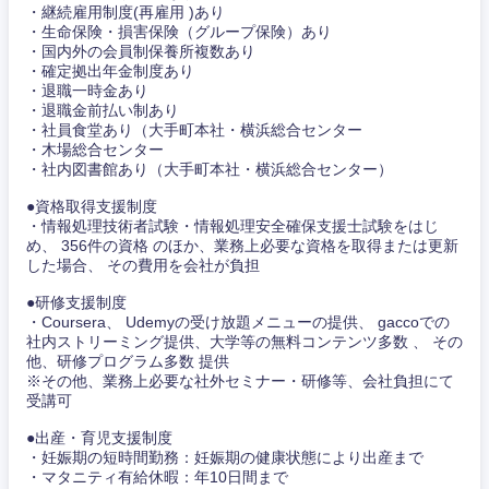
新潟県
富山県
・継続雇用制度(再雇用 )あり
・生命保険・損害保険（グループ保険）あり
・国内外の会員制保養所複数あり
石川県
福井県
・確定拠出年金制度あり
・退職一時金あり
・退職金前払い制あり
・社員食堂あり（大手町本社・横浜総合センター
山梨県
長野県
・木場総合センター
・社内図書館あり（大手町本社・横浜総合センター）
●資格取得支援制度
・情報処理技術者試験・情報処理安全確保支援士試験をはじ
め、 356件の資格 のほか、業務上必要な資格を取得または更新
した場合、 その費用を会社が負担
●研修支援制度
・Coursera、 Udemyの受け放題メニューの提供、 gaccoでの
社内ストリーミング提供、大学等の無料コンテンツ多数 、 その
他、研修プログラム多数 提供
※その他、業務上必要な社外セミナー・研修等、会社負担にて
受講可
●出産・育児支援制度
・妊娠期の短時間勤務：妊娠期の健康状態により出産まで
・マタニティ有給休暇：年10日間まで