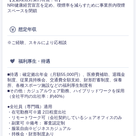
NRI健康経営宣言を定め、喫煙率を減らすために事業所内喫煙
スペースを閉鎖
想定年収
※ご経験、スキルにより応相談
福利厚生・待遇
■待遇：確定拠出年金（月額55,000円）、医療費補助、退職金
制度、従業員持株会、交通費全額支給、財形貯蓄制度、保養
所、各種スポーツ施設などの福利厚生制度有
■その他：カジュアルウェア勤務、ハイブリッドワークを採用
（全社平均の出社率：約40%）
●全社員（専門職）適用
・在宅勤務可※週 2日程度出社
・リモートワーク可（会社契約しているシェアオフィスのみ
甲信越・北陸
・副業可 ※備考： 審査認定制
・服装自由※ビジネスカジュアル
・持株会・財形制度あり