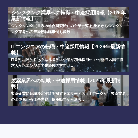
シンクタンク業界への転職・中途採用情報【2026年
最新情報】
シンクタンク（日系の総合研究所）の企業一覧 他業界からシンクタ
ンク業界への未経験転職事例も多数
ITエンジニアの転職・中途採用情報【2026年最新情
報】
IT業界に限らず あらゆる業界の企業が積極採用中 ハイクラス高年収
求人からエンジニア未経験の方向け...
製薬業界への転職・中途採用情報【2026年最新情
報】
製薬企業に転職決定実績を擁するエリートネットワークが、製薬業界
の全体像から仕事内容、採用動向から選考...