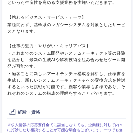
電気・電子・半導体
といった生産性を高める支援業務を実施いただきます。
人事
新規事業企画・立上げ
SCM
福島県
【携わるビジネス・サービス・テーマ】
素材・化学・金属
フリーワード
マーケティング
M&A・事業投資
人事
業種問わず、基幹系のレガシーシステムを対象としたサービ
スとなります。
営業
食品・化粧品・アパレル・消費財
マーケテ
経営企画
こだわり条件を入力ください
ィング
【仕事の魅力・やりがい・キャリアパス】
サービス
・これまでのシステム開発やシステムアーキテクト等の経験
メディカル・ヘルスケア・ライフサイエンス
政策渉外
急募
第二新卒
営業
を活かし、最新の生成AIや解析技術を組み合わせたツール開
クリエイティブ
発が可能です。
その他企画業務
金融
スタートアップ企
サービス
・顧客ごとに新しいアーキテクチャ構成を解析し、仕様書を
上場企業
業
コンサルタント
生成し、新しいシステムアーキテクチャへの変換方式を検討
するといった挑戦が可能です。顧客や業界も多様であり、そ
クリエイ
建設・不動産
れぞれのシステムの構成の理解をすることができます。
ティブ
外資系企業
英語を活かす
専門職
倉庫・運輸・物流
コンサル
技術職（IT）、Webサービス・制作、ゲーム
転勤なし
海外勤務あり
経験・資格
タント
技術職（モノづくり）
小売・通販・外食
※求人情報の応募要件全てに該当しなくても、企業様に対して内々
年間休日120日以
専門職
フルリモート
に打診したり相談することが可能な場合もございます。一つでも当
上