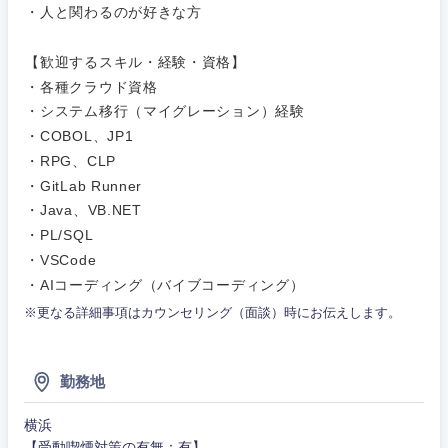
人材・アウトソーシング
・人と関わるのが好きな方
建設・施
工管理
千葉県
東京都
【歓迎するスキル・経験・資格】
サービス
・各種クラウド資格
事務職
神奈川県
・システム移行（マイグレーション）経験
その他
・COBOL、JP1
その他
・RPG、CLP
・GitLab Runner
・Java、VB.NET
・PL/SQL
・VSCode
・AIコーディング（バイブコーディング）
※更なる詳細事項はカウンセリング（面談）時にお伝えします。
勤務地
横浜
【受動喫煙対策の有無：有】