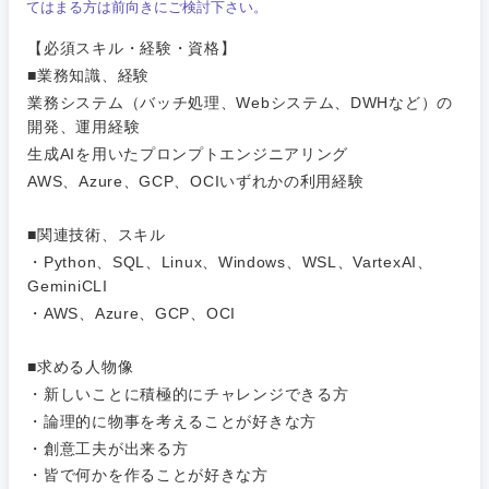
てはまる方は前向きにご検討下さい。
金融専門職
IT・通信
技術職
【必須スキル・経験・資格】
完全週休2日制
社宅・家賃補助有
（IT）、
メディカル
■業務知識、経験
Webサー
ビス・制
WEBサービス
業務システム（バッチ処理、Webシステム、DWHなど）の
作、ゲー
開発、運用経験
不動産専門職
ム
生成AIを用いたプロンプトエンジニアリング
コンサル・シンクタンク
AWS、Azure、GCP、OCIいずれかの利用経験
建設・施工管理
技術職
（モノづ
広告・宣伝・印刷
くり）
■関連技術、スキル
事務職
・Python、SQL、Linux、Windows、WSL、VartexAI、
GeminiCLI
金融専門
その他
マスメディア
職
・AWS、Azure、GCP、OCI
エンターテイメント
メディカ
関東地方
■求める人物像
ル
・新しいことに積極的にチャレンジできる方
・論理的に物事を考えることが好きな方
茨城県
栃木県
法律・特許事務所・監査法人
不動産専
・創意工夫が出来る方
門職
・皆で何かを作ることが好きな方
群馬県
埼玉県