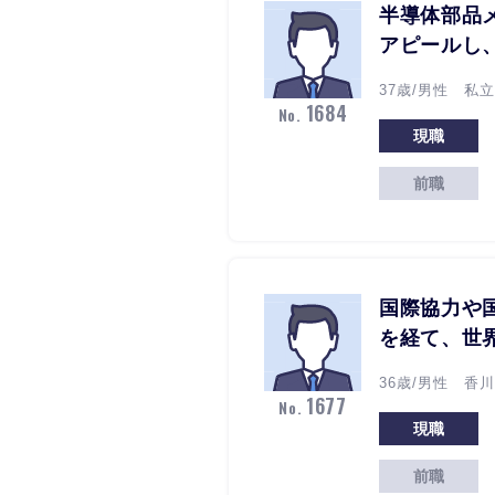
半導体部品
アピールし
37歳/男性 私立
1684
No.
現職
前職
国際協力や
を経て、世
36歳/男性 香川
1677
No.
現職
前職