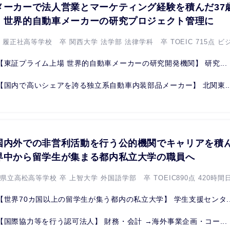
メーカーで法人営業とマーケティング経験を積んだ37
、世界的自動車メーカーの研究プロジェクト管理に
 履正社高等学校 卒 関西大学 法学部 法律学科 卒 TOEIC 715点 ビジ.
【東証プライム上場 世界的自動車メーカーの研究開発機関】 研究...
【国内で高いシェアを誇る独立系自動車内装部品メーカー】 北関東..
国内外での非営利活動を行う公的機関でキャリアを積ん
界中から留学生が集まる都内私立大学の職員へ
県立高松高等学校 卒 上智大学 外国語学部 卒 TOEIC890点 420時間日.
【世界70カ国以上の留学生が集う都内の私立大学】 学生支援センタ..
【国際協力等を行う認可法人】 財務・会計 →海外事業企画・コー...