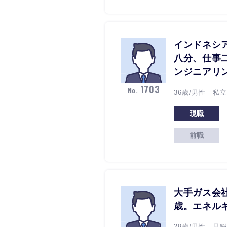
インドネシ
八分、仕事
ンジニアリ
1703
No.
36歳/男性 私
現職
前職
大手ガス会
歳。エネル
29歳/男性 早