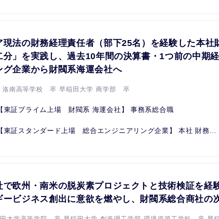
ア現法の財務経理責任者（部下25名）を経験した本社
二分」を実践し、過去10年間の決算書・1つ前の中期
ング企業から財閥系海運会社へ
立 洛南高等学校 卒 早稲田大学 商学部 卒
【東証プライム上場 財閥系 海運会社】 事務系総合職
【東証スタンダード上場 総合エンジニアリング企業】 本社 財務...
社で欧州・南米の脱炭素プロジェクトと技術検証を経験
ギービジネス創出に意欲を燃やし、財閥系総合商社の
稲田大学高等学院 卒 早稲田大学 創造理工学部 環境資源工学科 卒 早稲.