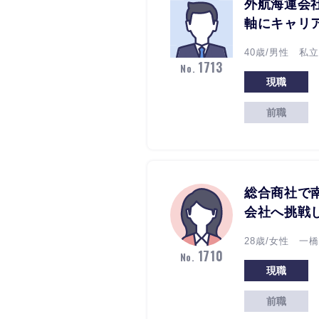
外航海運会
軸にキャリ
40歳/男性 私
1713
No.
現職
前職
総合商社で
会社へ挑戦
28歳/女性 一橋
1710
No.
現職
前職