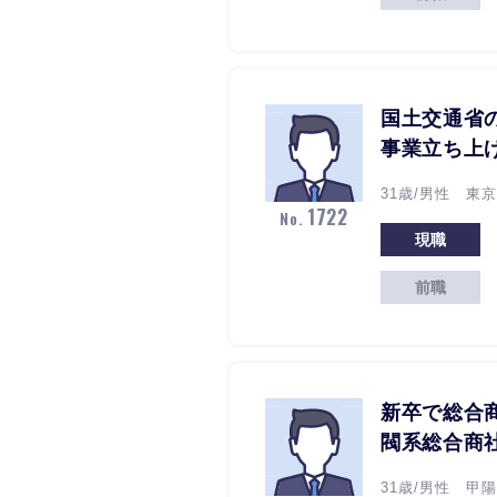
国土交通省
事業立ち上
31歳/男性 東京
1722
No.
現職
前職
新卒で総合
閥系総合商
31歳/男性 甲陽