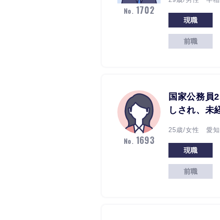
1702
No.
現職
前職
国家公務員
しされ、未
25歳/女性 愛
1693
No.
現職
前職