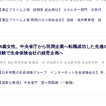
【東証プライム上場 財閥系 総合商社】 エネルギー部門 次世代...
【東証プライム上場 関西のガス供給会社】 資源・海外事業部 技...
25歳女性。中央省庁から民間企業へ転職成功した先達
経験で生命保険会社の経営企画へ
知県立 旭丘高等学校 普通科 卒 早稲田大学 社会科学部 社会科学科 卒 .
【日本有数の生命保険グループ インターネット生命保険会社】 本..
【国家公務員】 中央省庁 霞ヶ関勤務（一般職）