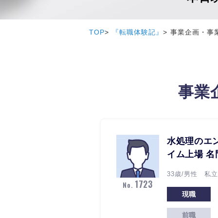
TOP
『転職体験記』
事業企画・事
事業
水処理のエ
イム上場 
33歳/男性 私
1723
No.
現職
前職