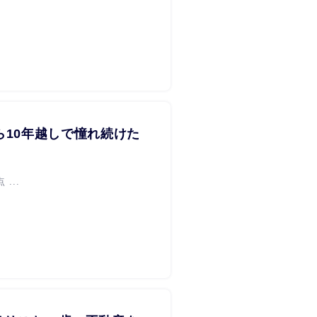
ら10年越しで憧れ続けた
...