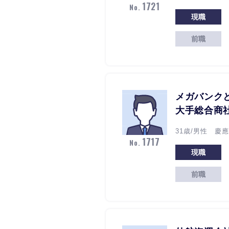
1721
No.
現職
前職
メガバンク
大手総合商
31歳/男性 慶應
1717
No.
現職
前職