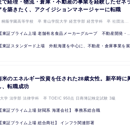
社で経理・物流・倉庫・不動産の事業を経験したゼネラ
アを築きたく、アクイジションマネージャーに転職
立 桐蔭学園高等学校 卒 青山学院大学 経営学部 経営学科 卒 社団法...
【東証プライム上場 老舗有名食品メーカーグループ 不動産開発・..
【東証スタンダード上場 外航海運を中心に、不動産・倉庫事業を展.
南米のエネルギー投資を任された28歳女性。新卒時に
し、転職成功
大学 法学部 法律学科 卒 TOEIC 950点 日商簿記検定試験 3級
【東証プライム上場 財閥系 海運会社】 事務系総合職
【東証プライム上場 総合商社】 インフラ関連部署