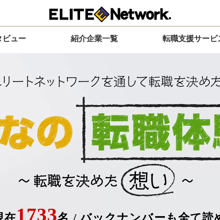
タビュー
紹介企業一覧
転職支援サービ
1733
現在
名
/
バックナンバーも全て読