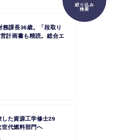
絞り込み
検索
財務課長36歳。「段取り
経営計画書も精読。総合エ
した資源工学修士29
次世代燃料部門へ
..