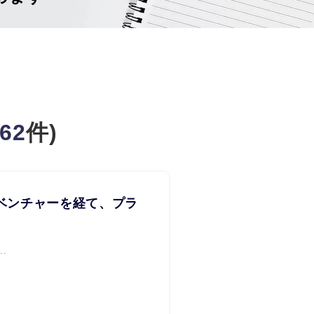
62
件)
理ベンチャーを経て、プラ
.