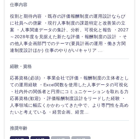
仕事内容
役割と期待内容 ・既存の評価報酬制度の運用設計ならび
に社員への啓蒙 ・現行人事制度の課題特定と改善策の立
案 ・人事関連データの集計、分析、可視化と報告 ・2027
～2028年度を見据えた新たな評価・報酬制度の設計 ・そ
の他人事企画部門でのテーマ(要員計画の運用・働き方関
連制度設計ほか) 仕事のやりがい/キャリア ...
経験・資格
応募資格(必須) ・事業会社で評価・報酬制度の主体者とし
ての運用経験 ・Excel関数を使用した人事データの可視化
・社内外の関係者と円滑にコミュニケーションを取れる力
ご希望の職種を選択してください
ご希望の職種を選択してください
ご希望の業界を選択してください
ご希望の勤務地を選択してください
ご希望条件を入力ください
応募資格(歓迎) ・評価報酬制度設計をリードした経験 ・
人事領域に幅広くかかわってきた中で、より専門性を高め
たいと考えている ・経営企画、経営...
経営企
経営企画・事業企画
商社・卸
北海道・東北地方
画・事業
すべての経営企画・事業企
希望年収
企画
画
推奨年齢
経営ボード
北海道
青森県
エネルギー・資源・環境