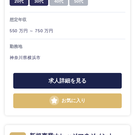
20代
30代
40代
50代
20代
30代
経営ボー
事業企画・事業開発
管理
推奨年齢
ド
秋田県
岩手県
自動車・機械・船舶
想定年収
40代
50代
事業管理
SCM
管理
宮城県
山形県
550 万円 ～ 750 万円
電気・電子・半導体
人事
新規事業企画・立上げ
SCM
福島県
勤務地
素材・化学・金属
フリーワード
マーケティング
M&A・事業投資
人事
神奈川県横浜市
営業
食品・化粧品・アパレル・消費財
マーケテ
こだわり条件を入力ください
経営企画
ィング
求人詳細を見る
サービス
急募
第二新卒
メディカル・ヘルスケア・ライフサイエンス
政策渉外
営業
クリエイティブ
お気に入り
スタートアップ企
その他企画業務
金融
上場企業
サービス
業
コンサルタント
クリエイ
建設・不動産
外資系企業
英語を活かす
ティブ
専門職