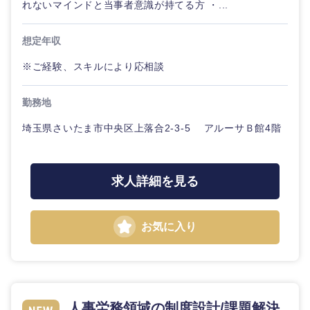
れないマインドと当事者意識が持てる方 ・...
想定年収
※ご経験、スキルにより応相談
勤務地
埼玉県さいたま市中央区上落合2-3-5 アルーサＢ館4階
近畿地方
求人詳細を見る
滋賀県
京都府
お気に入り
大阪府
兵庫県
奈良県
和歌山県
人事労務領域の制度設計/課題解決