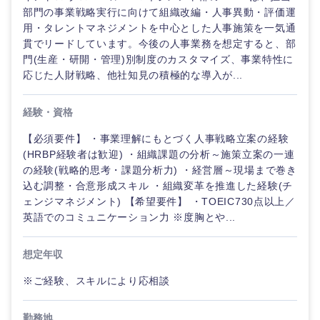
部門の事業戦略実行に向けて組織改編・人事異動・評価運
用・タレントマネジメントを中心とした人事施策を一気通
貫でリードしています。今後の人事業務を想定すると、部
門(生産・研開・管理)別制度のカスタマイズ、事業特性に
応じた人財戦略、他社知見の積極的な導入が...
経験・資格
【必須要件】 ・事業理解にもとづく人事戦略立案の経験
(HRBP経験者は歓迎) ・組織課題の分析～施策立案の一連
の経験(戦略的思考・課題分析力) ・経営層～現場まで巻き
込む調整・合意形成スキル ・組織変革を推進した経験(チ
ェンジマネジメント) 【希望要件】 ・TOEIC730点以上／
英語でのコミュニケーション力 ※度胸とや...
想定年収
※ご経験、スキルにより応相談
勤務地