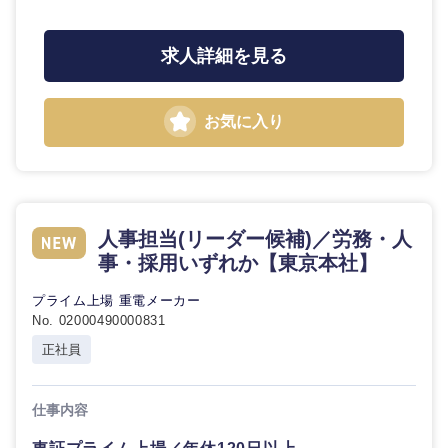
求人詳細を見る
お気に入り
九州・沖縄
人事担当(リーダー候補)／労務・人
事・採用いずれか【東京本社】
福岡県
佐賀県
プライム上場 重電メーカー
No. 02000490000831
長崎県
熊本県
正社員
大分県
宮崎県
仕事内容