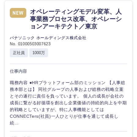
オペレーティングモデル変革、人
選択する
選択する
選択する
選択する
事業務プロセス改革、オペレーシ
ョンアーキテクト／東京
パナソニック ホールディングス株式会社
No. 01000503007623
正社員
1000万
仕事内容
職務内容 ●HRプラットフォーム部のミッション 【人事総
務本部とは】 同社グループの人事および総務の戦略立案
とその遂行に責任を負っています。 個人の成長が会社の
成長に繋がる好循環を創出し企業価値の持続的向上を中期
的戦略としていますが、特に人事機能としては
CONNECTers(社員)一人ひとりが仕事を通じて成長し
続...