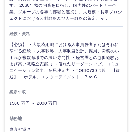
す。 2030年秋の開業を目指し、国内外のパートナー企
業、グループの各専門部署と連携し、大規模・長期プロジ
ェクトにおける人材戦略及び人事戦略の策定、そ...
経験・資格
【必須】 ・大規模組織における人事責任者またはそれに
準ずる経験 ・人事戦略、人事制度設計、採用、労務のい
ずれか複数領域での深い専門性 ・経営層との協働経験お
よび高い戦略立案能力 ・優れたリーダーシップ、コミュ
ニケーション能力、意思決定力 ・TOEIC730点以上 【歓
迎】 ・ホテル、エンターテイメント、B to C...
想定年収
1500 万円 ～ 2000 万円
勤務地
東京都港区