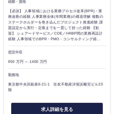
経験・資格
【必須】 人事領域における業務プロセス改革(BPR)・業
務改善の経験 人事業務全体(年間業務)の構造理解 複数の
ステークホルダーを巻き込んだプロジェクト推進経験 課
題設定から実行・定着までを一貫して担った経験 【歓
迎】 シェアードサービス／COE／HRBP間の業務再設計
経験 人事領域でのBPR・PMO・コンサルティング経...
想定年収
850 万円 ～ 1400 万円
勤務地
東京都中央区銀座8-21-1 住友不動産汐留浜離宮ビル23
階
求人詳細を見る