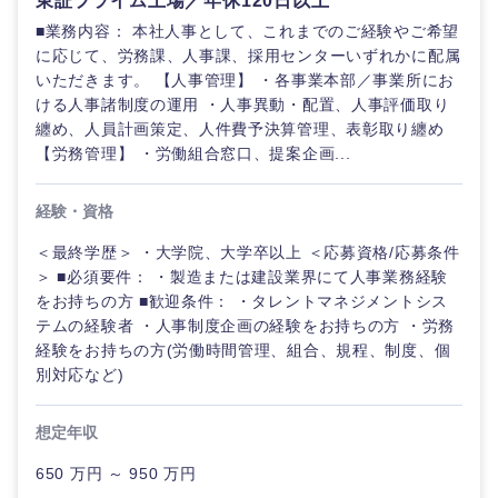
東証プライム上場／年休120日以上
鹿児島県
沖縄県
■業務内容： 本社人事として、これまでのご経験やご希望
に応じて、労務課、人事課、採用センターいずれかに配属
いただきます。 【人事管理】 ・各事業本部／事業所にお
ける人事諸制度の運用 ・人事異動・配置、人事評価取り
纏め、人員計画策定、人件費予決算管理、表彰取り纏め
【労務管理】 ・労働組合窓口、提案企画...
経験・資格
＜最終学歴＞ ・大学院、大学卒以上 ＜応募資格/応募条件
＞ ■必須要件： ・製造または建設業界にて人事業務経験
をお持ちの方 ■歓迎条件： ・タレントマネジメントシス
テムの経験者 ・人事制度企画の経験をお持ちの方 ・労務
経験をお持ちの方(労働時間管理、組合、規程、制度、個
別対応など)
想定年収
650 万円 ～ 950 万円