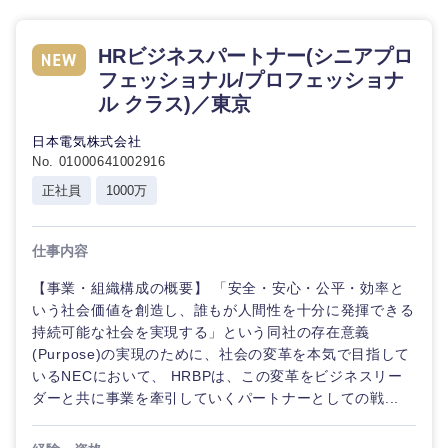
鳥取県
島根県
HRビジネスパートナー(シニアプロ
岡山県
広島県
フェッショナル/プロフェッショナ
ル クラス)／東京
山口県
徳島県
日本電気株式会社
No. 01000641002916
香川県
愛媛県
正社員
1000万
高知県
仕事内容
【事業・組織構成の概要】 「安全・安心・公平・効率と
いう社会価値を創造し、誰もが人間性を十分に発揮できる
持続可能な社会を実現する」という同社の存在意義
(Purpose)の実現のために、社会の変革を本気で目指して
いるNECにおいて、 HRBPは、この変革をビジネスリー
ダーと共に事業を牽引していくパートナーとしての戦...