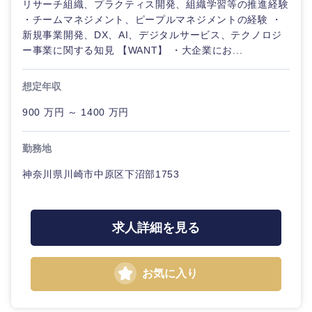
リサーチ組織、プラクティス開発、組織学習等の推進経験
ル
・チームマネジメント、ピープルマネジメントの経験 ・
新規事業開発、DX、AI、デジタルサービス、テクノロジ
法律・特許事務所・監査法人
不動産専
ー事業に関する知見 【WANT】 ・大企業にお...
門職
人材・アウトソーシング
想定年収
建設・施
工管理
関東地方
900 万円 ～ 1400 万円
サービス
事務職
茨城県
栃木県
勤務地
その他
神奈川県川崎市中原区下沼部1753
その他
群馬県
埼玉県
千葉県
東京都
求人詳細を見る
神奈川県
お気に入り