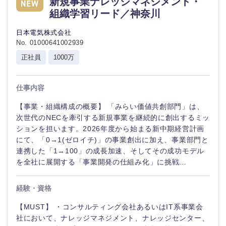
新規事業ナレッジマネジメント・
倉庫・運輸・物流
転勤なし
海外勤務あり
組織学習リード／神奈川
コンサル
技術職（IT）、Webサービス・制作、ゲーム
タント
日本電気株式会社
技術職（モノづくり）
小売・通販・外食
年間休日120日以
No. 01000641002939
フルリモート
専門職
上
正社員
1000万
金融専門職
IT・通信
技術職
完全週休2日制
社宅・家賃補助有
（IT）、
仕事内容
メディカル
Webサー
ビス・制
WEBサービス
【事業・組織構成の概要】 「みらい価値共創部門」は、
作、ゲー
不動産専門職
次世代のNECを牽引する新規事業を継続的に創出するミッ
ム
ションを担います。2026年度から始まる新中期経営計画
コンサル・シンクタンク
建設・施工管理
にて、「0→1(ゼロイチ)」の事業創出に加え、事業部門と
技術職
連携した「1→100」の成長加速、そしてその成功モデル
（モノづ
広告・宣伝・印刷
を全社に展開する「事業開発の仕組み化」に挑戦...
くり）
事務職
金融専門
経験・資格
その他
マスメディア
職
【MUST】 ・コンサルティング会社あるいはIT系事業会
社において、ナレッジマネジメント、ナレッジセンター、
エンターテイメント
メディカ