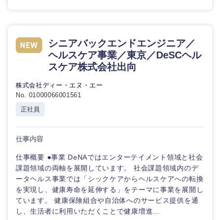
シニアバックエンドエンジニア／
ヘルスケア事業／東京／DeSCヘル
東海地方
スケア株式会社出向
岐阜県
静岡県
株式会社ディー・エヌ・エー
No. 01000066001561
愛知県
三重県
正社員
仕事内容
仕事概要 ●事業 DeNAではエンターテイメント領域と社会
課題領域の両軸を展開しています。 社会課題領域内のデ
ータヘルス事業では「シックケアからヘルスケアへの転換
を実現し、健康寿命を延伸する」をテーマに事業を展開し
ています。 健康保険組合や自治体へのサービス提供を通
し、生活者に利用いただくことで健康増進...