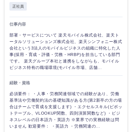
正社員
仕事内容
部署・サービスについて 楽天モバイル株式会社、楽天ト
ータルソリューションズ株式会社、楽天シンフォニー株式
会社という3法人のモバイルビジネスの組織に特化した人
事(採用・育成・評価・労務・HRBP)を担当している部門
です。 楽天グループ本社と連携をしながらも、モバイル
ビジネス特有の職場環境(モバイル市場、店舗...
九州・沖縄
経験・資格
福岡県
佐賀県
必須要件： ・人事・労務関連領域での経験があり、労働
基準法や労働契約法の基礎知識がある方(第2新卒の方の場
長崎県
熊本県
合はチームで育成を支援します) ・エクセルスキル(ピボッ
トテーブル、VLOOKUP関数、四則演算関数など) ・ビジ
大分県
宮崎県
ネスレベルの日本語力・英語力 ※業界での実務経験は問
いません 歓迎要件： ・英語力 ・労務関連の...