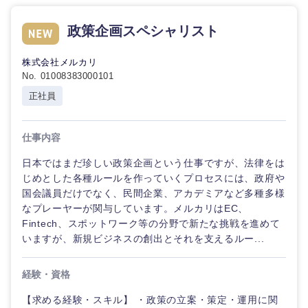
政策企画スペシャリスト
石川県
福井県
株式会社メルカリ
山梨県
長野県
No. 01008383000101
正社員
仕事内容
日本ではまだ珍しい政策企画という仕事ですが、法律をは
じめとした各種ルールを作っていくプロセスには、政府や
国会議員だけでなく、民間企業、アカデミアなど多種多様
なプレーヤーが関与しています。メルカリはEC、
Fintech、スポットワーク等の分野で新たな挑戦を進めて
いますが、新規ビジネスの創出とそれを支えるルー...
経験・資格
【求める経験・スキル】 ・政策の立案・策定・運用に関