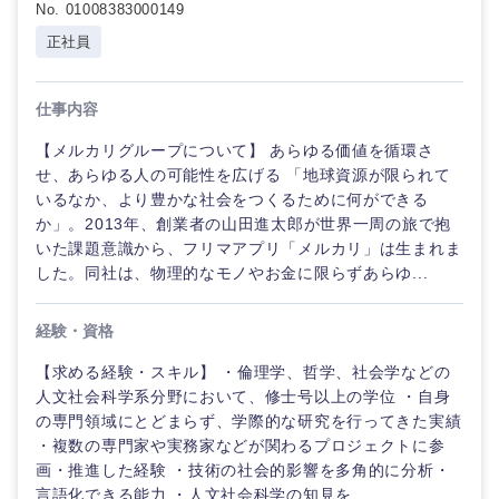
No. 01008383000149
倉庫・運輸・物流
転勤なし
海外勤務あり
コンサル
技術職（IT）、Webサービス・制作、ゲーム
正社員
タント
技術職（モノづくり）
小売・通販・外食
年間休日120日以
フルリモート
専門職
上
仕事内容
金融専門職
【メルカリグループについて】 あらゆる価値を循環さ
IT・通信
技術職
完全週休2日制
社宅・家賃補助有
せ、あらゆる人の可能性を広げる 「地球資源が限られて
（IT）、
メディカル
いるなか、より豊かな社会をつくるために何ができる
Webサー
ビス・制
WEBサービス
か」。2013年、創業者の山田進太郎が世界一周の旅で抱
作、ゲー
いた課題意識から、フリマアプリ「メルカリ」は生まれま
不動産専門職
ム
した。同社は、物理的なモノやお金に限らずあらゆ...
コンサル・シンクタンク
建設・施工管理
技術職
経験・資格
（モノづ
広告・宣伝・印刷
くり）
事務職
【求める経験・スキル】 ・倫理学、哲学、社会学などの
人文社会科学系分野において、修士号以上の学位 ・自身
金融専門
その他
の専門領域にとどまらず、学際的な研究を行ってきた実績
マスメディア
職
・複数の専門家や実務家などが関わるプロジェクトに参
画・推進した経験 ・技術の社会的影響を多角的に分析・
エンターテイメント
メディカ
言語化できる能力 ・人文社会科学の知見を、...