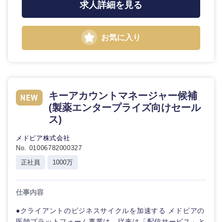
求人詳細を見る
お気に入り
キーアカウントマネージャー候補
(製薬エンタープライズ向けセール
近畿地方
ス)
メドピア株式会社
滋賀県
京都府
No. 01006782000327
正社員
1000万
大阪府
兵庫県
仕事内容
奈良県
和歌山県
●クライアントのビジネスサイクルを加速する メドピアの
医師プラットフォーム事業は、従来は「配信サービス」と