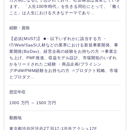
万人弱になると予想されており、社会構造は激変していき
ます。 「人生100年時代」を生きる同社にとって、「働く
こと」は人生における大きなテーマであり...
選択する
選択する
選択する
選択する
経験・資格
【必須(MUST)】 ■・以下いずれかに該当する方 ・
IT/Web/SaaS/人材などの業界における新規事業開発、事
業開発(BizDev)、経営企画の経験をお持ちの方 ⇒事業立
ち上げ、PMF推進、収益モデル設計、市場開拓のいずれ
かをリードされたご経験 ・商品企画/プライシン
グ/PdM/PMM経験をお持ちの方 ⇒プロダクト戦略、市場
とプロダク...
想定年収
1000 万円 ～ 1500 万円
勤務地
東京都渋谷区渋谷2丁目17-1渋谷アクシュ17F