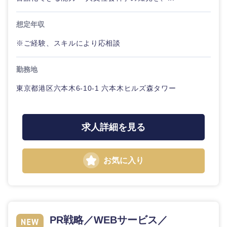
ル
想定年収
法律・特許事務所・監査法人
不動産専
門職
※ご経験、スキルにより応相談
人材・アウトソーシング
建設・施
勤務地
工管理
関東地方
サービス
東京都港区六本木6-10-1 六本木ヒルズ森タワー
事務職
茨城県
栃木県
その他
求人詳細を見る
その他
群馬県
埼玉県
お気に入り
千葉県
東京都
神奈川県
PR戦略／WEBサービス／