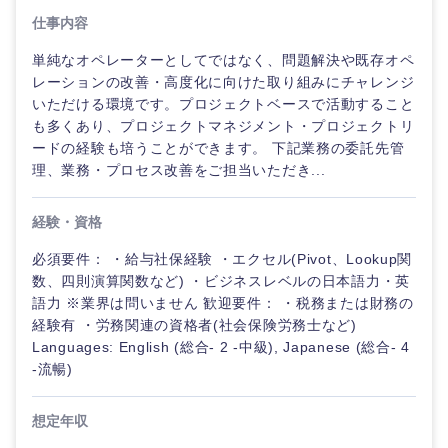
鳥取県
島根県
仕事内容
単純なオペレーターとしてではなく、問題解決や既存オペ
岡山県
広島県
レーションの改善・高度化に向けた取り組みにチャレンジ
いただける環境です。プロジェクトベースで活動すること
山口県
徳島県
も多くあり、プロジェクトマネジメント・プロジェクトリ
ードの経験も培うことができます。 下記業務の委託先管
理、業務・プロセス改善をご担当いただき...
香川県
愛媛県
経験・資格
高知県
必須要件： ・給与社保経験 ・エクセル(Pivot、Lookup関
数、四則演算関数など) ・ビジネスレベルの日本語力・英
語力 ※業界は問いません 歓迎要件： ・税務または財務の
経験有 ・労務関連の資格者(社会保険労務士など)
Languages: English (総合- 2 -中級), Japanese (総合- 4
-流暢)
想定年収