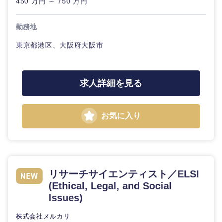
450 万円 ～ 750 万円
20代
30代
経営ボー
事業企画・事業開発
管理
推奨年齢
ド
秋田県
岩手県
自動車・機械・船舶
勤務地
40代
50代
事業管理
SCM
管理
東京都港区、大阪府大阪市
宮城県
山形県
電気・電子・半導体
人事
新規事業企画・立上げ
SCM
福島県
求人詳細を見る
素材・化学・金属
フリーワード
マーケティング
M&A・事業投資
人事
営業
食品・化粧品・アパレル・消費財
マーケテ
お気に入り
こだわり条件を入力ください
経営企画
ィング
サービス
急募
第二新卒
メディカル・ヘルスケア・ライフサイエンス
政策渉外
営業
クリエイティブ
スタートアップ企
その他企画業務
金融
リサーチサイエンティスト／ELSI
上場企業
サービス
業
(Ethical, Legal, and Social
コンサルタント
Issues)
クリエイ
建設・不動産
外資系企業
英語を活かす
ティブ
専門職
株式会社メルカリ