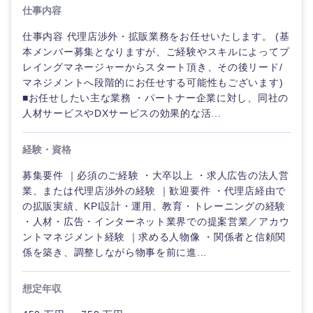
仕事内容
仕事内容 代理店渉外・拡販業務をお任せいたします。 (基
本メンバー募集となりますが、ご経験やスキルによってプ
レイングマネージャーからスタート頂き、その後リード/
マネジメントへ段階的にお任せする可能性もございます)
■お任せしたい主な業務 ・パートナー企業に対し、同社の
人材サービスやDXサービスの効果的な活...
経験・資格
募集要件 ｜必須のご経験 ・大卒以上 ・求人広告の法人営
業、または代理店渉外の経験 ｜歓迎要件 ・代理店経由で
の拡販実績、KPI設計・運用、教育・トレーニングの経験
ご希望の職種を選択してください
ご希望の職種を選択してください
ご希望の業界を選択してください
ご希望の勤務地を選択してください
ご希望条件を入力ください
・人材・広告・インターネット業界での提案営業／アカウ
ントマネジメント経験 ｜求める人物像 ・関係者と信頼関
係を築き、調整しながら物事を前に進...
経営企
経営企画・事業企画
商社・卸
北海道・東北地方
画・事業
すべての経営企画・事業企
希望年収
企画
画
想定年収
経営ボード
北海道
青森県
エネルギー・資源・環境