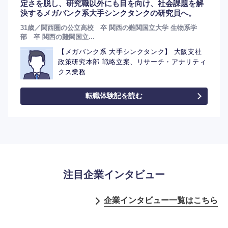
定さを脱し、研究職以外にも目を向け、社会課題を解
決するメガバンク系大手シンクタンクの研究員へ。
31歳／関西圏の公立高校 卒 関西の難関国立大学 生物系学
部 卒 関西の難関国立...
【メガバンク系 大手シンクタンク】 大阪支社
政策研究本部 戦略立案、リサーチ・アナリティ
クス業務
選択する
転職体験記を読む
注目企業インタビュー
企業インタビュー一覧はこちら