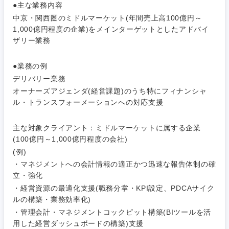
●主な業務内容
中京・関西圏のミドルマーケット(年間売上高100億円～
ご希望条件を入力ください
ご希望の職種を選択してください
ご希望の職種を選択してください
ご希望の業界を選択してください
ご希望の勤務地を選択してください
1,000億円程度の企業)をメインターゲットとしたアドバイ
ザリー業務
経営企
経営企画・事業企画
商社・卸
北海道・東北地方
●業務の例
画・事業
すべての経営企画・事業企
希望年収
企画
画
デリバリー業務
経営ボード
北海道
青森県
エネルギー・資源・環境
オーナーズアジェンダ(経営課題)のうち特にフィナンシャ
20代
30代
経営ボー
ル・トランスフォーメーションへの対応支援
事業企画・事業開発
管理
推奨年齢
ド
秋田県
岩手県
自動車・機械・船舶
主な対象クライアント：ミドルマーケットに属する企業
40代
50代
事業管理
SCM
管理
(100億円～1,000億円程度の会社)
宮城県
山形県
電気・電子・半導体
(例)
人事
新規事業企画・立上げ
SCM
・マネジメントへの会計情報の適正かつ迅速な報告体制の確
福島県
立・強化
素材・化学・金属
フリーワード
マーケティング
M&A・事業投資
人事
・経営資源の最適化支援(職務分掌・KPI設定、PDCAサイク
ルの構築・業務効率化)
営業
食品・化粧品・アパレル・消費財
・管理会計・マネジメントコックピット構築(BIツールを活
マーケテ
経営企画
こだわり条件を入力ください
ィング
用した経営ダッシュボードの構築)支援