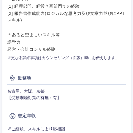
[1] 経理部門、経営企画部門での経験
[2] 報告書作成能力(ロジカルな思考力及び文章力並びにPPT
スキル)
＊あると望ましいスキル等
語学力
経営・会計コンサル経験
※更なる詳細事項はカウンセリング（面談）時にお伝えします。
甲信越・北陸
勤務地
新潟県
富山県
名古屋、大阪、京都
【受動喫煙対策の有無：有】
石川県
福井県
想定年収
山梨県
長野県
※ご経験、スキルにより応相談