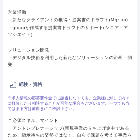
サービス
メディカル・ヘルスケア・ライフサイエンス
政策渉外
急募
第二新卒
営業活動
営業
クリエイティブ
・新たなクライアントの獲得・提案書のドラフト(Mgr up)
その他企画業務
金融
スタートアップ企
・groupが作成する提案書ドラフトのサポート(シニア・ア
サービス
上場企業
業
ソシエイト)
コンサルタント
クリエイ
建設・不動産
ティブ
ソリューション開発
外資系企業
英語を活かす
専門職
・デジタル技術を利用した新たなソリューションの企画・開
倉庫・運輸・物流
発
コンサル
技術職（IT）、Webサービス・制作、ゲーム
転勤なし
海外勤務あり
タント
技術職（モノづくり）
小売・通販・外食
経験・資格
年間休日120日以
専門職
フルリモート
上
金融専門職
※求人情報の応募要件全てに該当しなくても、企業様に対して内々
IT・通信
技術職
に打診したり相談することが可能な場合もございます。一つでも当
完全週休2日制
社宅・家賃補助有
（IT）、
てはまる方は前向きにご検討下さい。
メディカル
Webサー
ビス・制
＊必須スキル、マインド
WEBサービス
関東地方
作、ゲー
・アントレプレナーシップ(新規事業の立ち上げ途中である
不動産専門職
ム
ため、指示待ちの姿勢ではなく、自らで課題を考えて事業を
コンサル・シンクタンク