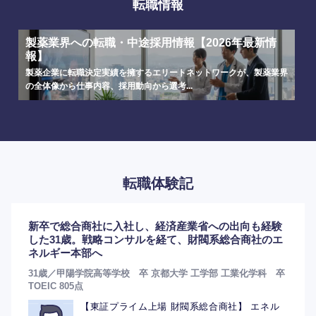
転職情報
製薬業界への転職・中途採用情報【2026年最新情
報】
製薬企業に転職決定実績を擁するエリートネットワークが、製薬業界
の全体像から仕事内容、採用動向から選考...
選択する
選択する
選択する
選択する
転職体験記
新卒で総合商社に入社し、経済産業省への出向も経験
した31歳。戦略コンサルを経て、財閥系総合商社のエ
ネルギー本部へ
31歳／甲陽学院高等学校 卒 京都大学 工学部 工業化学科 卒
TOEIC 805点
【東証プライム上場 財閥系総合商社】 エネル