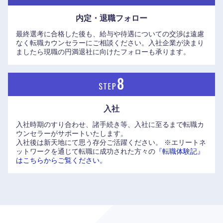
鳥取県
島根県
内定・退職フォロー
最終選考に合格した後も、給与や待遇についての交渉は遠慮
岡山県
広島県
なく転職カウンセラーにご相談ください。入社企業が決まり
ましたら現職の円満退社に向けたフォローも承ります。
山口県
徳島県
香川県
愛媛県
入社
高知県
入社時期のすり合わせ、諸手続き等、入社に至るまで転職カ
ウンセラーがサポートいたします。
入社後は新天地にて思う存分ご活躍ください。
※エリートネ
ットワークを通じて転職に成功された方々の
『転職体験記』
はこちらからご覧ください。