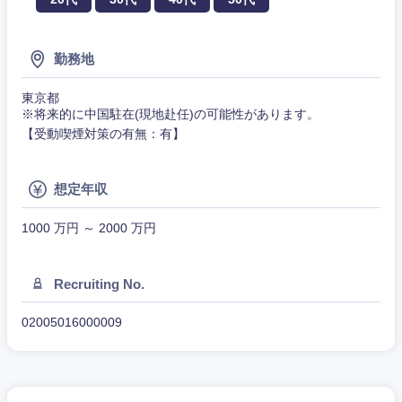
クリエイティブ
その他企画業務
金融
スタートアップ企
サービス
上場企業
業
コンサルタント
勤務地
クリエイ
建設・不動産
ティブ
外資系企業
英語を活かす
専門職
東京都
※将来的に中国駐在(現地赴任)の可能性があります。
倉庫・運輸・物流
【受動喫煙対策の有無：有】
コンサル
技術職（IT）、Webサービス・制作、ゲーム
転勤なし
海外勤務あり
タント
技術職（モノづくり）
小売・通販・外食
想定年収
年間休日120日以
専門職
フルリモート
上
関東地方
金融専門職
1000 万円 ～ 2000 万円
IT・通信
技術職
完全週休2日制
社宅・家賃補助有
（IT）、
メディカル
茨城県
栃木県
Webサー
Recruiting No.
ビス・制
WEBサービス
作、ゲー
不動産専門職
02005016000009
群馬県
埼玉県
ム
コンサル・シンクタンク
建設・施工管理
技術職
千葉県
東京都
（モノづ
広告・宣伝・印刷