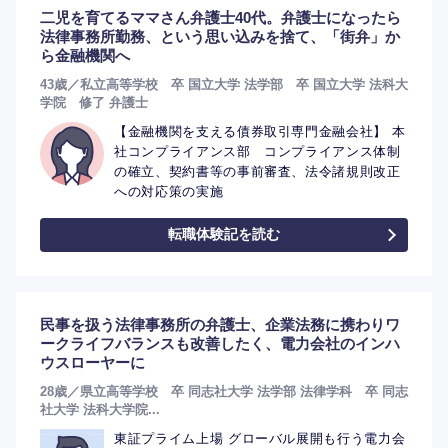
二児を育てるママさん弁護士40代。弁護士になったら
法律事務所勤務、という思い込みを捨て、「街弁」か
ら金融機関へ
43歳／私立高等学校 卒 国立大学 法学部 卒 国立大学 法科大
学院 修了 弁護士
【金融機関を支える債券取引専門金融会社】 本
社コンプライアンス部 コンプライアンス体制
の確立、契約書等の事前審査、法令諸規則改正
への対応策の実施
転職体験記を読む
民事を扱う法律事務所の弁護士、企業法務に携わりワ
ークライフバランスも改善したく、電力会社のインハ
選択する
選択する
選択する
選択する
ウスローヤーに
28歳／県立高等学校 卒 同志社大学 法学部 法律学科 卒 同志
社大学 法科大学院...
東証プライム上場 グローバル展開も行う電力会