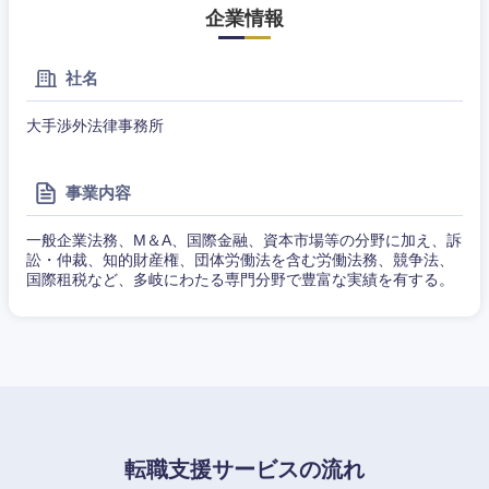
くり）
事務職
企業情報
神奈川県
金融専門
その他
マスメディア
職
社名
大手渉外法律事務所
エンターテイメント
メディカ
ル
事業内容
法律・特許事務所・監査法人
不動産専
門職
一般企業法務、M＆A、国際金融、資本市場等の分野に加え、訴
訟・仲裁、知的財産権、団体労働法を含む労働法務、競争法、
人材・アウトソーシング
国際租税など、多岐にわたる専門分野で豊富な実績を有する。
建設・施
工管理
サービス
事務職
その他
その他
転職支援サービスの流れ
甲信越・北陸