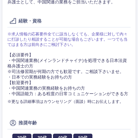
弁護士として、中国関連の業務をご担当いただきます。
経営企
経営企画・事業企画
商社・卸
北海道・東北地方
経験・資格
画・事業
すべての経営企画・事業企
希望年収
企画
画
経営ボード
北海道
青森県
※求人情報の応募要件全てに該当しなくても、企業様に対して内々
エネルギー・資源・環境
に打診したり相談することが可能な場合もございます。一つでも当
20代
30代
経営ボー
事業企画・事業開発
てはまる方は前向きにご検討下さい。
管理
推奨年齢
ド
秋田県
岩手県
自動車・機械・船舶
【必須要件】
40代
50代
・中国関連業務(メインランドチャイナ)を処理できる日本法資
事業管理
SCM
管理
格弁護士の方
宮城県
山形県
※司法修習期が何期の方でも歓迎です。ご相談下さいませ。
電気・電子・半導体
・日本での実務経験をお持ちの方
人事
新規事業企画・立上げ
SCM
【歓迎要件】
福島県
・中国関連業務の実務経験をお持ちの方
素材・化学・金属
フリーワード
マーケティング
・中国語能力：ある程度の日常コミュニケーションができる方
M&A・事業投資
人事
※更なる詳細事項はカウンセリング（面談）時にお伝えします。
営業
食品・化粧品・アパレル・消費財
マーケテ
経営企画
こだわり条件を入力ください
ィング
推奨年齢
サービス
メディカル・ヘルスケア・ライフサイエンス
政策渉外
急募
第二新卒
営業
20代
30代
40代
50代