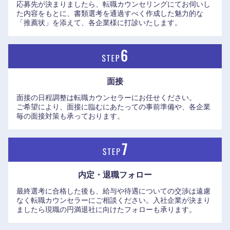
応募先が決まりましたら、転職カウンセリングにてお伺いし
た内容をもとに、書類選考を通過すべく作成した魅力的な
「推薦状」を添えて、各企業様に打診いたします。
面接
面接の日程調整は転職カウンセラーにお任せください。
ご希望により、面接に臨むにあたっての事前準備や、各企業
近畿地方
毎の面接対策も承っております。
滋賀県
京都府
大阪府
兵庫県
内定・退職フォロー
最終選考に合格した後も、給与や待遇についての交渉は遠慮
奈良県
和歌山県
なく転職カウンセラーにご相談ください。入社企業が決まり
ましたら現職の円満退社に向けたフォローも承ります。