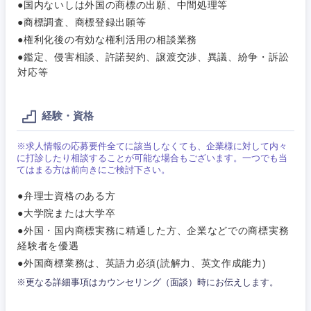
ご希望条件を入力ください
ご希望の職種を選択してください
ご希望の職種を選択してください
ご希望の業界を選択してください
ご希望の勤務地を選択してください
●国内ないしは外国の商標の出願、中間処理等
●商標調査、商標登録出願等
●権利化後の有効な権利活用の相談業務
経営企
経営企画・事業企画
商社・卸
北海道・東北地方
●鑑定、侵害相談、許諾契約、譲渡交渉、異議、紛争・訴訟
画・事業
すべての経営企画・事業企
希望年収
企画
画
対応等
経営ボード
北海道
青森県
エネルギー・資源・環境
20代
30代
経営ボー
事業企画・事業開発
経験・資格
管理
推奨年齢
ド
秋田県
岩手県
自動車・機械・船舶
40代
50代
※求人情報の応募要件全てに該当しなくても、企業様に対して内々
事業管理
SCM
管理
に打診したり相談することが可能な場合もございます。一つでも当
宮城県
山形県
てはまる方は前向きにご検討下さい。
電気・電子・半導体
人事
新規事業企画・立上げ
SCM
●弁理士資格のある方
福島県
●大学院または大学卒
素材・化学・金属
フリーワード
マーケティング
M&A・事業投資
人事
●外国・国内商標実務に精通した方、企業などでの商標実務
経験者を優遇
営業
食品・化粧品・アパレル・消費財
マーケテ
経営企画
●外国商標業務は、英語力必須(読解力、英文作成能力)
こだわり条件を入力ください
ィング
※更なる詳細事項はカウンセリング（面談）時にお伝えします。
サービス
メディカル・ヘルスケア・ライフサイエンス
政策渉外
急募
第二新卒
営業