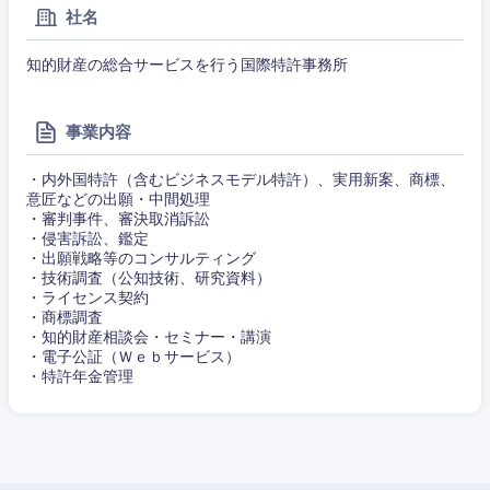
千葉県
東京都
広告・宣伝・印刷
社名
くり）
事務職
神奈川県
知的財産の総合サービスを行う国際特許事務所
金融専門
その他
マスメディア
職
事業内容
エンターテイメント
メディカ
ル
・内外国特許（含むビジネスモデル特許）、実用新案、商標、
意匠などの出願・中間処理
法律・特許事務所・監査法人
・審判事件、審決取消訴訟
不動産専
・侵害訴訟、鑑定
門職
・出願戦略等のコンサルティング
人材・アウトソーシング
・技術調査（公知技術、研究資料）
・ライセンス契約
建設・施
・商標調査
工管理
・知的財産相談会・セミナー・講演
サービス
・電子公証（Ｗｅｂサービス）
事務職
・特許年金管理
その他
その他