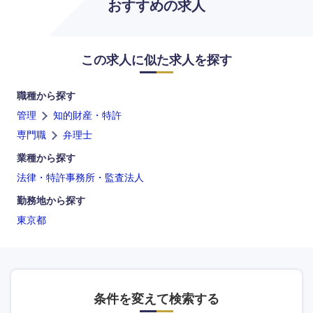
おすすめの求人
中国・四国地方
この求人に似た求人を探す
鳥取県
島根県
職種から探す
岡山県
広島県
管理
知的財産・特許
専門職
弁理士
山口県
徳島県
業種から探す
香川県
愛媛県
法律・特許事務所・監査法人
勤務地から探す
高知県
東京都
条件を変えて検索する