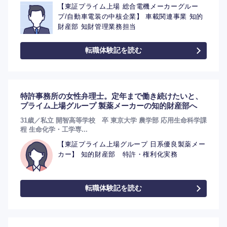
【東証プライム上場 総合電機メーカーグルー
プ/自動車電装の中核企業】 車載関連事業 知的
財産部 知財管理業務担当
転職体験記を読む
選択する
選択する
選択する
選択する
特許事務所の女性弁理士。定年まで働き続けたいと、
プライム上場グループ 製薬メーカーの知的財産部へ
31歳／私立 開智高等学校 卒 東京大学 農学部 応用生命科学課
程 生命化学・工学専...
【東証プライム上場グループ 日系優良製薬メー
カー】 知的財産部 特許・権利化実務
転職体験記を読む