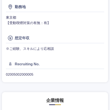
クリエイティブ
勤務地
その他企画業務
金融
スタートアップ企
サービス
上場企業
業
コンサルタント
東京都
【受動喫煙対策の有無：有】
クリエイ
建設・不動産
ティブ
外資系企業
英語を活かす
専門職
想定年収
倉庫・運輸・物流
コンサル
技術職（IT）、Webサービス・制作、ゲーム
転勤なし
海外勤務あり
タント
※ご経験、スキルにより応相談
技術職（モノづくり）
小売・通販・外食
年間休日120日以
専門職
フルリモート
上
Recruiting No.
金融専門職
IT・通信
技術職
関東地方
完全週休2日制
社宅・家賃補助有
02005002000005
（IT）、
メディカル
Webサー
ビス・制
WEBサービス
茨城県
栃木県
作、ゲー
不動産専門職
ム
群馬県
埼玉県
コンサル・シンクタンク
企業情報
建設・施工管理
技術職
（モノづ