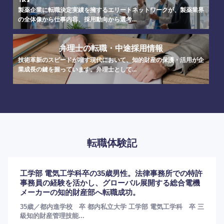
製薬企業に転職決定実績を擁するエリートネットワークが、製薬業界
の全体像から仕事内容、採用動向から選考...
海外
弁理士の転職・中途採用情報
技術革新のスピードが増す現代において、知的財産の保護・活用が企
業成長の鍵を握っています。弁理士として...
転職体験記
工学部 電気工学科卒の35歳男性。法律事務所での特許
事務員の経験を活かし、グローバル展開する総合電機
メーカーの知的財産部へ転職成功。
35歳／都内進学校 卒 都内私立大学 工学部 電気工学科 卒 三
級知的財産管理技能...