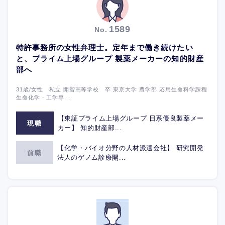
1589
No.
特許事務所の女性弁理士。定年まで働き続けたい
と、プライム上場グループ 製薬メーカーの知的財産
部へ
31歳/女性 私立 開智高等学校 卒 東京大学 農学部 応用生命科学課程
生命化学・工学専...
【東証プライム上場グループ 日系優良製薬メー
現職
カー】 知的財産部...
【化学・バイオ分野の人材派遣会社】 研究開発
前職
法人のゲノム診療開...