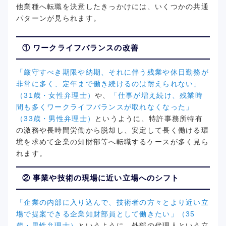
他業種へ転職を決意したきっかけには、いくつかの共通
パターンが見られます。
① ワークライフバランスの改善
「厳守すべき期限や納期、それに伴う残業や休日勤務が
非常に多く、定年まで働き続けるのは耐えられない」
（31歳・女性弁理士）
や、
「仕事が増え続け、残業時
間も多くワークライフバランスが取れなくなった」
（33歳・男性弁理士）
というように、特許事務所特有
の激務や長時間労働から脱却し、安定して長く働ける環
境を求めて企業の知財部等へ転職するケースが多く見ら
れます。
② 事業や技術の現場に近い立場へのシフト
「企業の内部に入り込んで、技術者の方々とより近い立
場で提案できる企業知財部員として働きたい」（35
歳・男性弁理士）
というように、外部の代理人という立