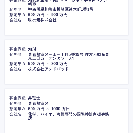
募集職種
知的財産部・特許＜ICT領域・半導体＞／川
崎市
勤務地
神奈川県川崎市川崎区鈴木町1番1号
想定年収
600 万円 ～ 900 万円
会社名
味の素株式会社
募集職種
知財
勤務地
東京都港区三田三丁目5番19号 住友不動産東
京三田ガーデンタワー37F
想定年収
500 万円 ～ 800 万円
会社名
株式会社アンドパッド
募集職種
弁理士
勤務地
東京都港区
想定年収
600 万円 ～ 1000 万円
会社名
化学、バイオ、商標専門の国際特許商標事務
所