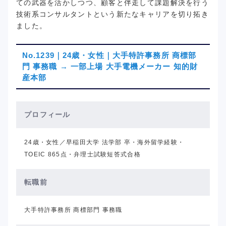
ての武器を活かしつつ、顧客と伴走して課題解決を行う
技術系コンサルタントという新たなキャリアを切り拓き
ました。
No.1239｜24歳・女性｜大手特許事務所 商標部
門 事務職 → 一部上場 大手電機メーカー 知的財
産本部
プロフィール
24歳・女性／早稲田大学 法学部 卒・海外留学経験・
TOEIC 865点・弁理士試験短答式合格
転職前
大手特許事務所 商標部門 事務職