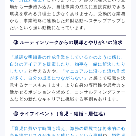
場から一歩踏み込み、自社事業の成長に直接貢献できる
環境を求める弁理士も少なくありません。受動的な業務
から、事業戦略に連動した知財活動へステップアップし
たいという強い動機になっています。
③ ルーティンワークからの脱却とやりがいの追求
「単調な明細書の作成作業をしているかのように感じ、
自分のアイデアを提案したり、物事を一緒に解決したり
したい」
と考える方や、
「マニュアルに沿った流れ作業
が多く、自分の成長につながらない」
と感じて転職を決
意するケースもあります。より自身の専門性や思考力を
活かせるポジションを求めて、コンサルティングファー
ムなどの新たなキャリアに挑戦する事例もあります。
④ ライフイベント（育児・結婚・居住地）
「育児に費やす時間も増え、激務の環境では将来的に心
身を壊すリスクがあると感じた」という事例
や、
婚約者