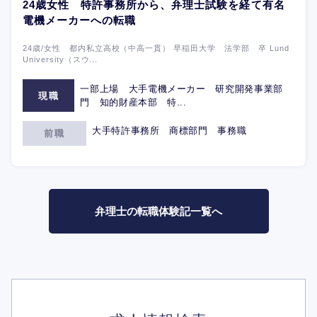
24歳女性 特許事務所から、弁理士試験を経て有名
電機メーカーへの転職
24歳/女性 都内私立高校（中高一貫） 早稲田大学 法学部 卒 Lund
University（スウ...
一部上場 大手電機メーカー 研究開発事業部
現職
門 知的財産本部 特...
大手特許事務所 商標部門 事務職
前職
弁理士の転職体験記一覧へ