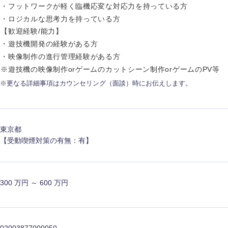
ス・制作、ゲーム
・フットワークが軽く臨機応変な対応力を持っている方
ス・
・ロジカルな思考力を持っている方
選択する
【歓迎経験/能力】
・遊技機開発の経験がある方
監査法人
・映像制作の進行管理経験がある方
ング
※遊技機の映像制作orゲームのカットシーン制作orゲームのPV等
東海地方
※更なる詳細事項はカウンセリング（面談）時にお伝えします。
富山県
岐阜県
福井県
愛知県
東京都
長野県
【受動喫煙対策の有無：有】
300 万円 ～ 600 万円