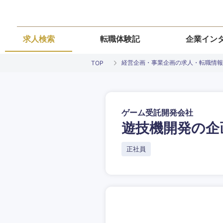
求人検索
転職体験記
企業イン
経営企画・事業企画の求人・転職情報
TOP
ゲーム受託開発会社
遊技機開発の企
ご希望条件を
ご希望の職種を
ご希望の職種を
ご希望の業界を
ご希望の勤務地
正社員
希望年収
経営企画・事業企画
経営企画・事業企画
商社・卸
北海道・東北
エネルギー・資源・
経営ボード
経営ボード
北海道
推奨年齢
自動車・機械・船舶