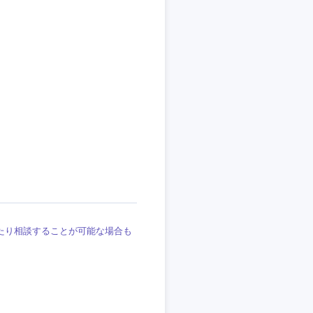
埼玉県
東京都
企業
を活かす
リモート
たり相談することが可能な場合も
・家賃補助有