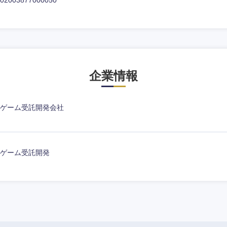
02003877000050
企業情報
ゲーム受託開発会社
ゲーム受託開発
中国・四国地方
京都府
鳥取県
兵庫県
岡山県
和歌山県
山口県