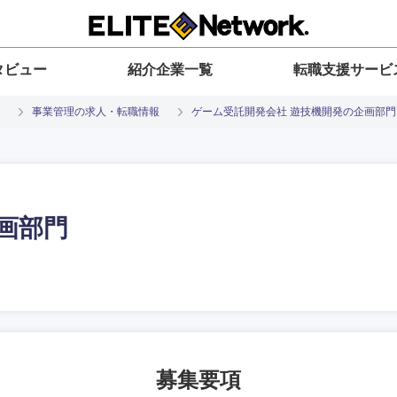
タビュー
紹介企業一覧
転職支援サービ
事業管理の求人・転職情報
ゲーム受託開発会社 遊技機開発の企画部門
画部門
入力ください
選択してください
選択してください
選択してください
を選択してください
地方
すべての経営企画・事業企画
関東地方
環境
青森県
事業企画・事業開発
茨城県
20代
30代
40代
50代
募集要項