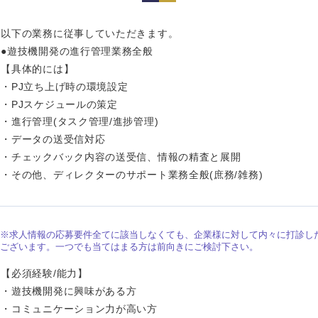
岩手県
事業管理
群馬県
山形県
新規事業企画・立上げ
千葉県
以下の業務に従事していただきます。
●遊技機開発の進行管理業務全般
M&A・事業投資
神奈川県
レル・消費財
【具体的には】
経営企画
・PJ立ち上げ時の環境設定
を入力ください
ケア・ライフサイエンス
・PJスケジュールの策定
政策渉外
・進行管理(タスク管理/進捗管理)
その他企画業務
第二新卒
上場
・データの送受信対応
・チェックバック内容の送受信、情報の精査と展開
・その他、ディレクターのサポート業務全般(庶務/雑務)
外資系企業
英語
海外勤務あり
フル
※求人情報の応募要件全てに該当しなくても、企業様に対して内々に打診し
ございます。一つでも当てはまる方は前向きにご検討下さい。
【必須経験/能力】
ンク
完全週休2日制
社宅
・遊技機開発に興味がある方
・コミュニケーション力が高い方