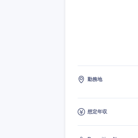
技術職（IT）、Webサービ
技術職（IT）、Webサービ
マスメディア
制作、ゲーム
技術職（モノづくり）
エンターテイメント
技術職（モノづくり）
法律・特許事務所・
金融専門職
人材・アウトソーシ
金融専門職
甲信越・北陸
メディカル
サービス
新潟県
メディカル
その他
不動産専門職
石川県
不動産専門職
建設・施工管理
勤務地
山梨県
建設・施工管理
事務職
事務職
その他
想定年収
その他