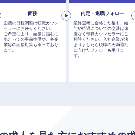
面接
内定・退職フォロー
面接の日程調整は転職カウン
最終選考に合格した後も、給
セラーにお任せください。
与や待遇についての交渉は遠
ご希望により、面接に臨むに
慮なく転職カウンセラーにご
海外
あたっての事前準備や、各企
相談ください。入社企業が決
業毎の面接対策も承っており
まりましたら現職の円満退社
ます。
に向けたフォローも承りま
佐賀県
す。
熊本県
宮崎県
沖縄県