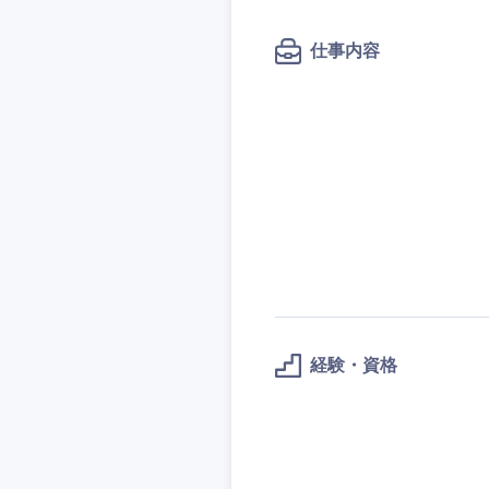
秋田県
管理
管理
電気・電子・半導体
宮城県
フリーワード
仕事内容
SCM
SCM
素材・化学・金属
福島県
食品・化粧品・アパ
人事
人事
こだわり条件
メディカル・ヘルス
マーケティング
マーケティング
金融
急募
営業
建設・不動産
営業
倉庫・運輸・物流
サービス
スタートアップ企業
サービス
小売・通販・外食
クリエイティブ
クリエイティブ
IT・通信
転勤なし
経験・資格
コンサルタント
WEBサービス
コンサルタント
コンサル・シンクタ
年間休日120日以上
専門職
専門職
広告・宣伝・印刷