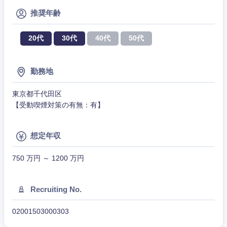
その他
推奨年齢
20代
30代
40代
50代
勤務地
東京都千代田区
【受動喫煙対策の有無：有】
想定年収
750 万円 ～ 1200 万円
甲信越・北陸
Recruiting No.
新潟県
富山県
02001503000303
石川県
福井県