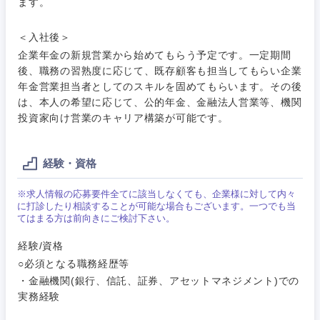
こだわり条件を入力ください
ます。
ィング
サービス
メディカル・ヘルスケア・ライフサイエンス
＜入社後＞
政策渉外
急募
第二新卒
営業
企業年金の新規営業から始めてもらう予定です。一定期間
クリエイティブ
後、職務の習熟度に応じて、既存顧客も担当してもらい企業
その他企画業務
金融
スタートアップ企
サービス
上場企業
年金営業担当者としてのスキルを固めてもらいます。その後
業
コンサルタント
は、本人の希望に応じて、公的年金、金融法人営業等、機関
投資家向け営業のキャリア構築が可能です。
クリエイ
建設・不動産
ティブ
外資系企業
英語を活かす
専門職
経験・資格
倉庫・運輸・物流
コンサル
技術職（IT）、Webサービス・制作、ゲーム
転勤なし
海外勤務あり
タント
※求人情報の応募要件全てに該当しなくても、企業様に対して内々
技術職（モノづくり）
小売・通販・外食
に打診したり相談することが可能な場合もございます。一つでも当
年間休日120日以
専門職
フルリモート
てはまる方は前向きにご検討下さい。
上
金融専門職
経験/資格
IT・通信
技術職
○必須となる職務経歴等
完全週休2日制
社宅・家賃補助有
（IT）、
メディカル
Webサー
・金融機関(銀行、信託、証券、アセットマネジメント)での
ビス・制
WEBサービス
実務経験
作、ゲー
不動産専門職
ム