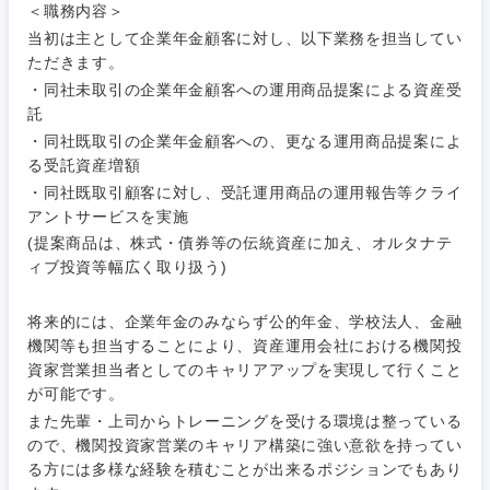
＜職務内容＞
当初は主として企業年金顧客に対し、以下業務を担当してい
ただきます。
ご希望条件を入力ください
ご希望の職種を選択してください
ご希望の職種を選択してください
ご希望の業界を選択してください
ご希望の勤務地を選択してください
・同社未取引の企業年金顧客への運用商品提案による資産受
託
・同社既取引の企業年金顧客への、更なる運用商品提案によ
経営企
経営企画・事業企画
商社・卸
北海道・東北地方
る受託資産増額
画・事業
すべての経営企画・事業企
希望年収
企画
画
・同社既取引顧客に対し、受託運用商品の運用報告等クライ
経営ボード
北海道
青森県
アントサービスを実施
エネルギー・資源・環境
20代
30代
(提案商品は、株式・債券等の伝統資産に加え、オルタナテ
経営ボー
事業企画・事業開発
管理
推奨年齢
ド
ィブ投資等幅広く取り扱う)
秋田県
岩手県
自動車・機械・船舶
40代
50代
事業管理
SCM
管理
将来的には、企業年金のみならず公的年金、学校法人、金融
宮城県
山形県
機関等も担当することにより、資産運用会社における機関投
電気・電子・半導体
人事
新規事業企画・立上げ
資家営業担当者としてのキャリアアップを実現して行くこと
SCM
福島県
が可能です。
素材・化学・金属
フリーワード
マーケティング
また先輩・上司からトレーニングを受ける環境は整っている
M&A・事業投資
人事
ので、機関投資家営業のキャリア構築に強い意欲を持ってい
る方には多様な経験を積むことが出来るポジションでもあり
営業
食品・化粧品・アパレル・消費財
マーケテ
経営企画