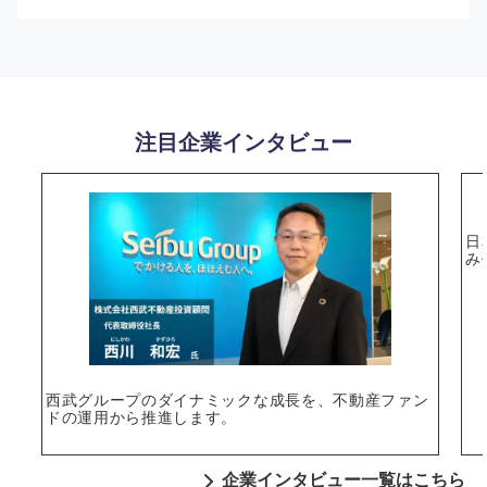
選択する
注目企業インタビュー
日
み
西武グループのダイナミックな成長を、不動産ファン
ドの運用から推進します。
企業インタビュー一覧はこちら