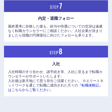
内定・退職フォロー
最終選考に合格した後も、給与や待遇についての交渉は遠慮
なく転職カウンセラーにご相談ください。入社企業が決まり
ましたら現職の円満退社に向けたフォローも承ります。
中国・四国地方
鳥取県
島根県
入社
岡山県
広島県
入社時期のすり合わせ、諸手続き等、入社に至るまで転職カ
ウンセラーがサポートいたします。
入社後は新天地にて思う存分ご活躍ください。
※エリートネ
山口県
徳島県
ットワークを通じて転職に成功された方々の
『転職体験記』
はこちらからご覧ください。
香川県
愛媛県
高知県