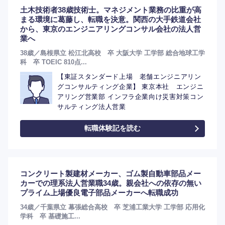
土木技術者38歳技術士。マネジメント業務の比重が高
まる環境に葛藤し、転職を決意。関西の大手鉄道会社
から、東京のエンジニアリングコンサル会社の法人営
業へ
選択する
選択する
選択する
選択する
38歳／島根県立 松江北高校 卒 大阪大学 工学部 総合地球工学
科 卒 TOEIC 810点...
【東証スタンダード上場 老舗エンジニアリン
グコンサルティング企業】 東京本社 エンジニ
アリング営業部 インフラ企業向け災害対策コン
サルティング法人営業
転職体験記を読む
コンクリート製建材メーカー、ゴム製自動車部品メー
カーでの理系法人営業職34歳。親会社への依存の無い
プライム上場優良電子部品メーカーへ転職成功
34歳／千葉県立 幕張総合高校 卒 芝浦工業大学 工学部 応用化
学科 卒 基礎施工...