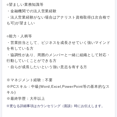
関東地方
○望ましい業務知識等
コンサル・シンクタンク
建設・施工管理
・金融機関での法人営業経験
技術職
茨城県
栃木県
（モノづ
・法人営業経験がない場合はアナリスト資格取得(1次合格で
広告・宣伝・印刷
くり）
事務職
も可)が望ましい
群馬県
埼玉県
金融専門
○能力・人柄等
その他
マスメディア
職
・営業担当として、ビジネスを成長させていく強いマインド
千葉県
東京都
を有している方
エンターテイメント
メディカ
・協調性があり、周囲のメンバーと一緒に組織として対応・
ル
神奈川県
行動していくことができる方
・自らが成長したいという強い意志を有する方
法律・特許事務所・監査法人
不動産専
門職
※マネジメント経験：不要
人材・アウトソーシング
※PCスキル：中級(Word,Excel,PowerPoint等の基本的なス
建設・施
キル)
工管理
※最終学歴：大卒以上
サービス
※更なる詳細事項はカウンセリング（面談）時にお伝えします。
事務職
その他