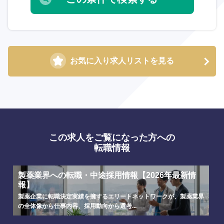
お気に入り求人リストを見る
この求人をご覧になった方への
転職情報
製薬業界への転職・中途採用情報【2026年最新情
報】
製薬企業に転職決定実績を擁するエリートネットワークが、製薬業界
の全体像から仕事内容、採用動向から選考...
選択する
選択する
選択する
選択する