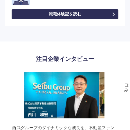
選択する
転職体験記を読む
注目企業インタビュー
日
み
西武グループのダイナミックな成長を、不動産ファン