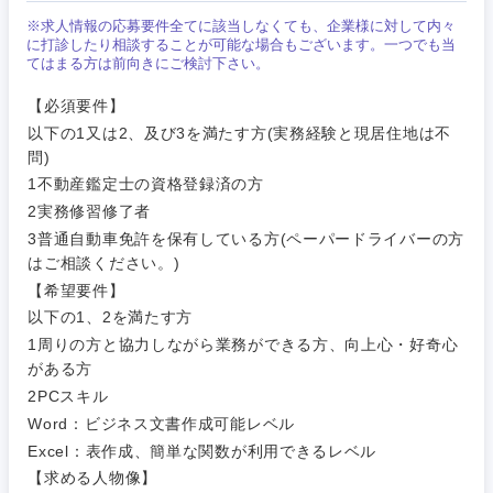
営業
食品・化粧品・アパレル・消費財
マーケテ
経営企画
※求人情報の応募要件全てに該当しなくても、企業様に対して内々
こだわり条件を入力ください
ィング
に打診したり相談することが可能な場合もございます。一つでも当
てはまる方は前向きにご検討下さい。
サービス
メディカル・ヘルスケア・ライフサイエンス
政策渉外
急募
第二新卒
営業
【必須要件】
クリエイティブ
以下の1又は2、及び3を満たす方(実務経験と現居住地は不
その他企画業務
金融
スタートアップ企
サービス
問)
上場企業
業
コンサルタント
1不動産鑑定士の資格登録済の方
2実務修習修了者
クリエイ
建設・不動産
ティブ
外資系企業
英語を活かす
専門職
3普通自動車免許を保有している方(ペーパードライバーの方
はご相談ください。)
倉庫・運輸・物流
コンサル
技術職（IT）、Webサービス・制作、ゲーム
【希望要件】
転勤なし
海外勤務あり
タント
以下の1、2を満たす方
技術職（モノづくり）
1周りの方と協力しながら業務ができる方、向上心・好奇心
小売・通販・外食
年間休日120日以
専門職
フルリモート
がある方
上
2PCスキル
金融専門職
IT・通信
技術職
Word：ビジネス文書作成可能レベル
完全週休2日制
社宅・家賃補助有
（IT）、
Excel：表作成、簡単な関数が利用できるレベル
メディカル
Webサー
【求める人物像】
ビス・制
WEBサービス