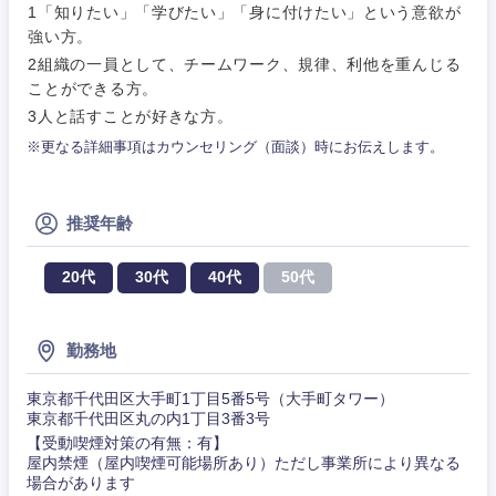
作、ゲー
1「知りたい」「学びたい」「身に付けたい」という意欲が
不動産専門職
ム
強い方。
コンサル・シンクタンク
2組織の一員として、チームワーク、規律、利他を重んじる
建設・施工管理
技術職
関東地方
ことができる方。
（モノづ
3人と話すことが好きな方。
広告・宣伝・印刷
くり）
事務職
茨城県
栃木県
※更なる詳細事項はカウンセリング（面談）時にお伝えします。
金融専門
その他
マスメディア
職
群馬県
埼玉県
推奨年齢
エンターテイメント
メディカ
千葉県
東京都
ル
20代
30代
40代
50代
法律・特許事務所・監査法人
神奈川県
不動産専
勤務地
門職
人材・アウトソーシング
東京都千代田区大手町1丁目5番5号（大手町タワー）
建設・施
東京都千代田区丸の内1丁目3番3号
工管理
【受動喫煙対策の有無：有】
サービス
屋内禁煙（屋内喫煙可能場所あり）ただし事業所により異なる
場合があります
事務職