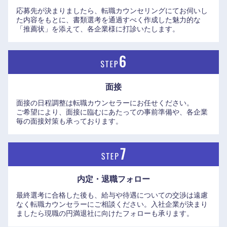
応募先が決まりましたら、転職カウンセリングにてお伺いし
た内容をもとに、書類選考を通過すべく作成した魅力的な
岡山県
広島県
「推薦状」を添えて、各企業様に打診いたします。
山口県
徳島県
香川県
愛媛県
面接
面接の日程調整は転職カウンセラーにお任せください。
高知県
ご希望により、面接に臨むにあたっての事前準備や、各企業
毎の面接対策も承っております。
内定・退職フォロー
最終選考に合格した後も、給与や待遇についての交渉は遠慮
なく転職カウンセラーにご相談ください。入社企業が決まり
ましたら現職の円満退社に向けたフォローも承ります。