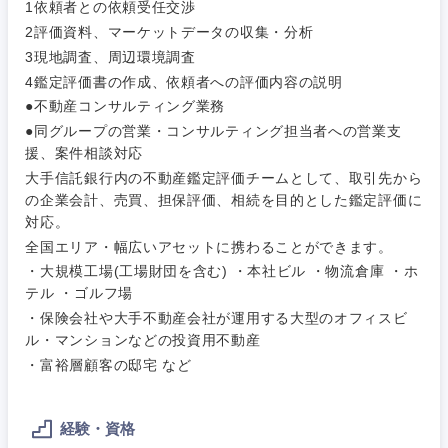
1依頼者との依頼受任交渉
2評価資料、マーケットデータの収集・分析
3現地調査、周辺環境調査
4鑑定評価書の作成、依頼者への評価内容の説明
ご希望条件を入力ください
ご希望の職種を選択してください
ご希望の職種を選択してください
ご希望の業界を選択してください
ご希望の勤務地を選択してください
●不動産コンサルティング業務
●同グループの営業・コンサルティング担当者への営業支
援、案件相談対応
経営企
経営企画・事業企画
商社・卸
北海道・東北地方
大手信託銀行内の不動産鑑定評価チームとして、取引先から
画・事業
すべての経営企画・事業企
希望年収
企画
画
の企業会計、売買、担保評価、相続を目的とした鑑定評価に
経営ボード
北海道
青森県
対応。
エネルギー・資源・環境
全国エリア・幅広いアセットに携わることができます。
20代
30代
経営ボー
事業企画・事業開発
管理
推奨年齢
ド
・大規模工場(工場財団を含む) ・本社ビル ・物流倉庫 ・ホ
秋田県
岩手県
自動車・機械・船舶
テル ・ゴルフ場
40代
50代
事業管理
SCM
管理
・保険会社や大手不動産会社が運用する大型のオフィスビ
宮城県
山形県
ル・マンションなどの投資用不動産
電気・電子・半導体
人事
新規事業企画・立上げ
・富裕層顧客の邸宅 など
SCM
福島県
素材・化学・金属
フリーワード
マーケティング
M&A・事業投資
人事
経験・資格