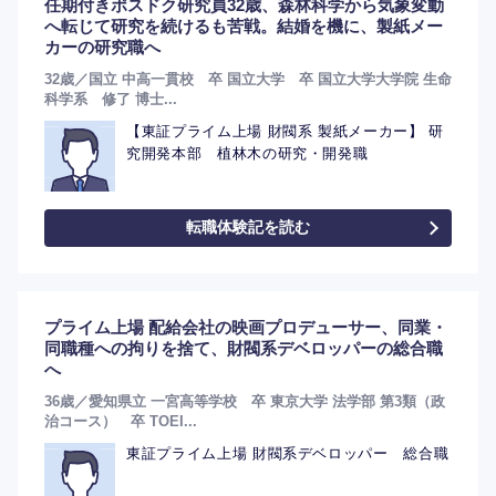
任期付きポスドク研究員32歳、森林科学から気象変動
へ転じて研究を続けるも苦戦。結婚を機に、製紙メー
カーの研究職へ
32歳／国立 中高一貫校 卒 国立大学 卒 国立大学大学院 生命
科学系 修了 博士...
【東証プライム上場 財閥系 製紙メーカー】 研
究開発本部 植林木の研究・開発職
転職体験記を読む
プライム上場 配給会社の映画プロデューサー、同業・
同職種への拘りを捨て、財閥系デベロッパーの総合職
へ
36歳／愛知県立 一宮高等学校 卒 東京大学 法学部 第3類（政
治コース） 卒 TOEI...
東証プライム上場 財閥系デベロッパー 総合職