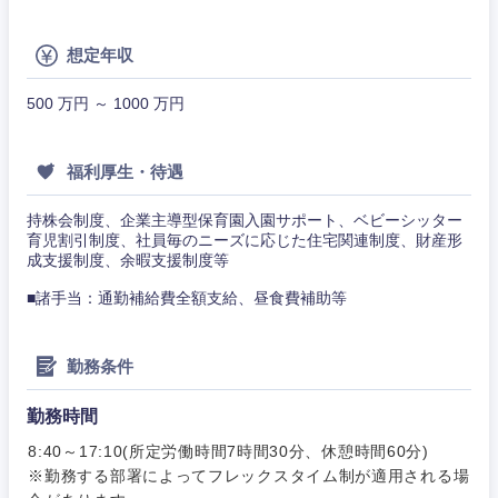
その他
その他
想定年収
500 万円 ～ 1000 万円
福利厚生・待遇
持株会制度、企業主導型保育園入園サポート、ベビーシッター
育児割引制度、社員毎のニーズに応じた住宅関連制度、財産形
成支援制度、余暇支援制度等
■諸手当：通勤補給費全額支給、昼食費補助等
勤務条件
勤務時間
8:40～17:10(所定労働時間7時間30分、休憩時間60分)
※勤務する部署によってフレックスタイム制が適用される場
甲信越・北陸