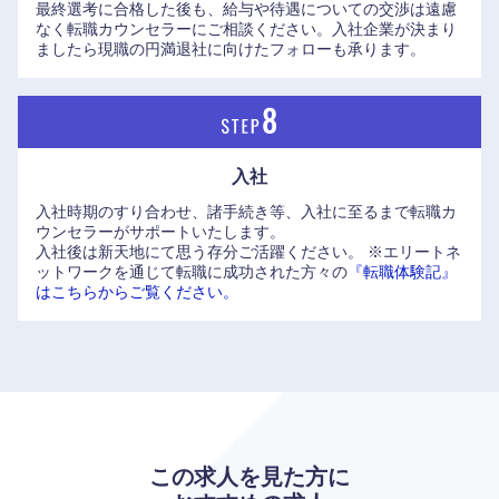
最終選考に合格した後も、給与や待遇についての交渉は遠慮
なく転職カウンセラーにご相談ください。入社企業が決まり
ましたら現職の円満退社に向けたフォローも承ります。
入社
入社時期のすり合わせ、諸手続き等、入社に至るまで転職カ
ウンセラーがサポートいたします。
入社後は新天地にて思う存分ご活躍ください。
※エリートネ
ットワークを通じて転職に成功された方々の
『転職体験記』
はこちらからご覧ください。
九州・沖縄
福岡県
佐賀県
長崎県
熊本県
この求人を見た方に
大分県
宮崎県