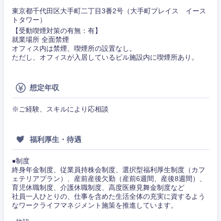
東京都千代田区大手町二丁目3番2号（大手町プレイス イース
事務職
トタワー）
その他
【受動喫煙対策の有無：有】
その他
就業場所 全面禁煙
オフィス内は禁煙、喫煙所の設置なし。
ただし、オフィスが入居しているビル施設内に喫煙所あり。
想定年収
※ご経験、スキルにより応相談
福利厚生・待遇
●制度
終身年金制度、従業員持株会制度、選択型福利厚生制度（カフ
ェテリアプラン）、産前産後欠勤（産前6週間、産後8週間）、
育児休職制度、介護休職制度、高度医療見舞金制度など
社員一人ひとりの、仕事を含めた生活全体の充実に資するよう
なワークライフマネジメント施策を推進しています。