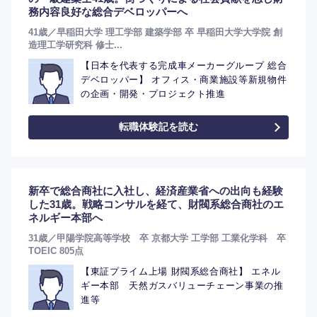
務内容良好な総合デベロッパーへ
41歳／早稲田大学 理工学部 建築学部 卒 早稲田大学大学院 創
造理工学研究科 修士...
【日本を代表する完成車メーカーグループ 総合
デベロッパー】 オフィス・商業施設等新規物件
の企画・開発・プロジェクト推進
転職体験記を読む
新卒で総合商社に入社し、経済産業省への出向も経験
した31歳。戦略コンサルを経て、財閥系総合商社のエ
ネルギー本部へ
31歳／甲陽学院高等学校 卒 京都大学 工学部 工業化学科 卒
TOEIC 805点
【東証プライム上場 財閥系総合商社】 エネル
ギー本部 天然ガスバリューチェーン事業の推
進等