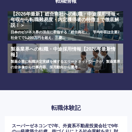
転職情報
選択する
選択する
選択する
選択する
【2026年最新】総合商社への転職・中途採用情報＜
年収から転職難易度・内定獲得者の特徴まで徹底解
説！＞
日本のビジネス界の頂点に君臨する「総合商社」。 平均年収は主要7
社全てで1,200万円を超え、三菱...
製薬業界への転職・中途採用情報【2026年最新情
報】
製薬企業に転職決定実績を擁するエリートネットワークが、製薬業界
の全体像から仕事内容、採用動向から選考...
転職体験記
スーパーゼネコンで7年、外資系不動産投資会社で9年
の一級建築士41歳。街づくりによる社会貢献を志し財