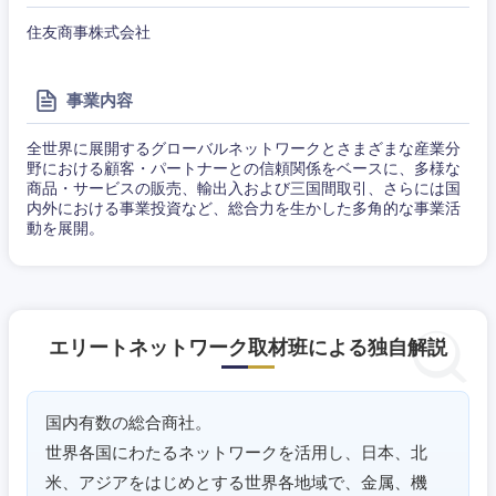
住友商事株式会社
東海地方
事業内容
岐阜県
静岡県
全世界に展開するグローバルネットワークとさまざまな産業分
愛知県
三重県
野における顧客・パートナーとの信頼関係をベースに、多様な
商品・サービスの販売、輸出入および三国間取引、さらには国
内外における事業投資など、総合力を生かした多角的な事業活
動を展開。
エリートネットワーク取材班による独自解説
国内有数の総合商社。
世界各国にわたるネットワークを活用し、日本、北
米、アジアをはじめとする世界各地域で、金属、機