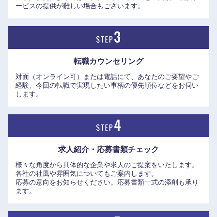
ービスの提供が難しい場合もございます。
転職カウンセリング
対面（オンライン可）または電話にて、あなたのご要望やご
経験、今回の転職で実現したい事柄の優先順位などをお伺い
します。
中国・四国地方
鳥取県
島根県
求人紹介・応募書類
チェック
様々な角度から具体的な企業や求人のご提案をいたします。
岡山県
広島県
各社の社風や雰囲気についてもご案内します。
応募の意向をお知らせください。応募書類一式の添削も承り
ます。
山口県
徳島県