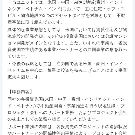
・当ユニットでは、米国・中国・APAC地域(豪州・インド
ネシア・ベトナム・インド)において、主に住宅・オフィス
ビル・物流施設の3つのアセットタイプを対象として、不動
産事業に取り組んでいます。
具体的な事業形態としては、米国においては賃貸住宅及び物
流施設の開発売却、その他の投資先国においては分譲マンシ
ご希望条件を入力ください
ご希望の職種を選択してください
ご希望の職種を選択してください
ご希望の業界を選択してください
ご希望の勤務地を選択してください
ョン開発がメインとなります。また、いずれの事業も、各投
資先国で実績のある事業パートナーとの共同事業の形を取っ
ています。
経営企
経営企画・事業企画
商社・卸
北海道・東北地方
・今後の戦略としては、注力国である米国・豪州・インド・
画・事業
すべての経営企画・事業企
希望年収
ベトナムを中心に、慎重に投資を積み上げることにより事業
企画
画
経営ボード
拡大を図ります。
北海道
青森県
エネルギー・資源・環境
20代
30代
経営ボー
事業企画・事業開発
管理
推奨年齢
ド
【職務内容】
秋田県
岩手県
自動車・機械・船舶
同社の各投資先国(米国・中国・豪州・インドネシア・イン
40代
50代
事業管理
SCM
ド・ベトナム)で不動産開発・事業推進を行う現地組織・プ
管理
宮城県
山形県
ロジェクト会社へのサポート業務、およびプロジェクト会社
電気・電子・半導体
の株主としての業務を担当していただきます。
人事
新規事業企画・立上げ
SCM
サポート業務の内容は、各投資先のプロジェクトの進捗状況
福島県
素材・化学・金属
やパートナーとの関係性等の事情により、プロジェクト会社
フリーワード
マーケティング