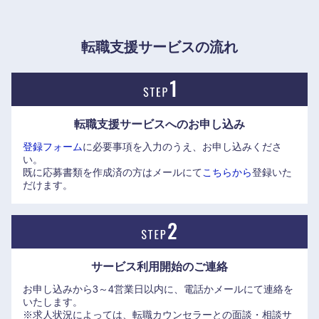
大阪府
兵庫県
材を外部から採用する、というのが同社の中途採用について
のスタンスです。
奈良県
和歌山県
従って、募集ポジションの職務を担えるスペシャリティが最
転職支援サービスの流れ
も重視されますが、一方で他部門でもやっていける汎用性も
求められます。
【女性も働きやすい環境です】
転職支援サービスへの
お申し込み
●入社後の海外駐在等は、お子さんがいる場合は年齢やタイ
登録フォーム
に必要事項を入力のうえ、お申し込みくださ
ミング、ご本人のキャリアステップイメージを考慮し、十分
い。
に相談の上、配慮致します。
既に応募書類を作成済の方はメールにて
こちらから
登録いた
※実際にワーキングマザーの入社事例もあります。
だけます。
サービス利用開始の
ご連絡
お申し込みから3～4営業日以内に、電話かメールにて連絡を
いたします。
※求人状況によっては、転職カウンセラーとの面談・相談サ