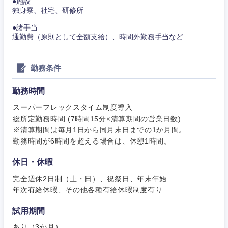
●施設
独身寮、社宅、研修所
●諸手当
通勤費（原則として全額支給）、時間外勤務手当など
甲信越・北陸
勤務条件
勤務時間
新潟県
富山県
スーパーフレックスタイム制度導入
総所定勤務時間 (7時間15分×清算期間の営業日数)
石川県
福井県
※清算期間は毎月1日から同月末日までの1か月間。
勤務時間が6時間を超える場合は、休憩1時間。
山梨県
長野県
休日・休暇
完全週休2日制（土・日）、祝祭日、年末年始
年次有給休暇、その他各種有給休暇制度有り
試用期間
あり（3か月）