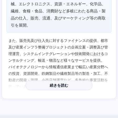
械、エレクトロニクス、資源・エネルギー、化学品、
繊維、食糧・食品、消費財など多岐にわたる商品・製
品の仕入、販売、流通、及びマーケティング等の商取
引を展開。
また、販売先及び仕入先に対するファイナンスの提供、都市
及び産業インフラ整備プロジェクトの企画立案・調整及び管
理運営、システムインテグレーションや技術開発におけるコ
ンサルティング、輸送・物流など様々なサービスを提供。
バイオテクノロジーから情報通信産業まで幅広い産業分野へ
の投資、資源開発、鉄鋼製品や繊維製品等の製造・加工、不
動産の開発・管理、小売店舗運営など、多角的な事業活動を
続きを読む
行っている。
近畿地方
【中途採用について】
滋賀県
京都府
●社内で育成できない職種や育成するのに時間がかかり、新
卒が育つのを待っていてはビジネスチャンスを失う職種の人