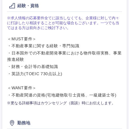
Webサー
経験・資格
ビス・制
WEBサービス
作、ゲー
不動産専門職
ム
※求人情報の応募要件全てに該当しなくても、企業様に対して内々
に打診したり相談することが可能な場合もございます。一つでも当
コンサル・シンクタンク
てはまる方は前向きにご検討下さい。
建設・施工管理
技術職
（モノづ
＜MUST要件＞
広告・宣伝・印刷
くり）
事務職
・不動産事業に関する経験・専門知識
関東地方
・日本国外での不動産開発事業における物件取得実務、事業
金融専門
その他
マスメディア
推進経験
職
茨城県
栃木県
・財務・会計等の基礎知識
・英語力(TOEIC 730点以上)
エンターテイメント
メディカ
群馬県
埼玉県
ル
＜WANT要件＞
法律・特許事務所・監査法人
・不動産関連の資格(宅地建物取引士資格、一級建築士等)
千葉県
東京都
不動産専
門職
※更なる詳細事項はカウンセリング（面談）時にお伝えします。
人材・アウトソーシング
神奈川県
建設・施
工管理
勤務地
サービス