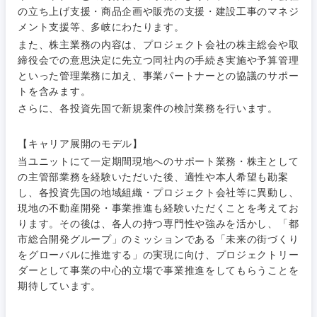
M&A・事業投資
人事
の立ち上げ支援・商品企画や販売の支援・建設工事のマネジ
メント支援等、多岐にわたります。
営業
食品・化粧品・アパレル・消費財
マーケテ
経営企画
また、株主業務の内容は、プロジェクト会社の株主総会や取
こだわり条件を入力ください
ィング
締役会での意思決定に先立つ同社内の手続き実施や予算管理
サービス
といった管理業務に加え、事業パートナーとの協議のサポー
メディカル・ヘルスケア・ライフサイエンス
政策渉外
急募
第二新卒
営業
トを含みます。
クリエイティブ
さらに、各投資先国で新規案件の検討業務を行います。
その他企画業務
金融
スタートアップ企
サービス
上場企業
業
コンサルタント
【キャリア展開のモデル】
当ユニットにて一定期間現地へのサポート業務・株主として
クリエイ
建設・不動産
ティブ
外資系企業
英語を活かす
専門職
の主管部業務を経験いただいた後、適性や本人希望も勘案
し、各投資先国の地域組織・プロジェクト会社等に異動し、
倉庫・運輸・物流
現地の不動産開発・事業推進も経験いただくことを考えてお
コンサル
技術職（IT）、Webサービス・制作、ゲーム
転勤なし
海外勤務あり
タント
ります。その後は、各人の持つ専門性や強みを活かし、「都
市総合開発グループ」のミッションである「未来の街づくり
技術職（モノづくり）
小売・通販・外食
をグローバルに推進する」の実現に向け、プロジェクトリー
年間休日120日以
専門職
フルリモート
上
ダーとして事業の中心的立場で事業推進をしてもらうことを
金融専門職
期待しています。
IT・通信
技術職
完全週休2日制
社宅・家賃補助有
（IT）、
メディカル