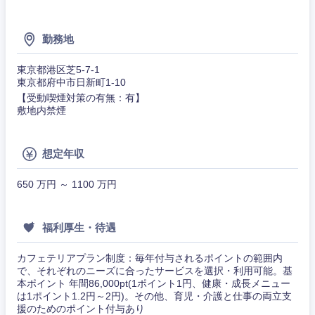
勤務地
東京都港区芝5-7-1
東京都府中市日新町1-10
【受動喫煙対策の有無：有】
敷地内禁煙
想定年収
東海地方
650 万円 ～ 1100 万円
岐阜県
静岡県
福利厚生・待遇
愛知県
三重県
カフェテリアプラン制度：毎年付与されるポイントの範囲内
で、それぞれのニーズに合ったサービスを選択・利用可能。基
本ポイント 年間86,000pt(1ポイント1円、健康・成長メニュー
は1ポイント1.2円～2円)。その他、育児・介護と仕事の両立支
援のためのポイント付与あり