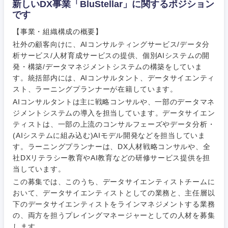
新しいDX事業「BluStellar」に関するポジション
です
【事業・組織構成の概要】
社外の顧客向けに、AIコンサルティングサービス/データ分
析サービス/人材育成サービスの提供、個別AIシステムの開
発・構築/データマネジメントシステムの構築をしていま
す。統括部内には、AIコンサルタント、データサイエンティ
スト、ラーニングプランナーが在籍しています。
AIコンサルタントは主に戦略コンサルや、一部のデータマネ
ジメントシステムの導入を担当しています。データサイエン
ティストは、一部の上流のコンサルフェーズやデータ分析・
ご希望条件を入力ください
ご希望の職種を選択してください
ご希望の職種を選択してください
ご希望の業界を選択してください
ご希望の勤務地を選択してください
(AIシステムに組み込む)AIモデル開発などを担当していま
す。ラーニングプランナーは、DX人材戦略コンサルや、全
社DXリテラシー教育やAI教育などの研修サービス提供を担
経営企
経営企画・事業企画
商社・卸
北海道・東北地方
当しています。
画・事業
すべての経営企画・事業企
希望年収
企画
画
この募集では、このうち、データサイエンティストチームに
経営ボード
北海道
青森県
おいて、データサイエンティストとしての業務と、主任層以
エネルギー・資源・環境
下のデータサイエンティストをラインマネジメントする業務
20代
30代
経営ボー
事業企画・事業開発
管理
推奨年齢
の、両方を担うプレイングマネージャーとしての人材を募集
ド
秋田県
岩手県
自動車・機械・船舶
します。