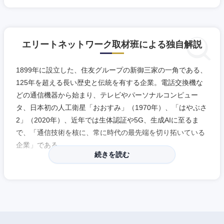
岡山県
広島県
エリートネットワーク取材班による独自解説
山口県
徳島県
1899年に設立した、住友グループの新御三家の一角である、
香川県
愛媛県
125年を超える長い歴史と伝統を有する企業。電話交換機な
どの通信機器から始まり、テレビやパーソナルコンピュー
高知県
タ、日本初の人工衛星「おおすみ」（1970年）、「はやぶさ
2」（2020年）、近年では生体認証や5G、生成AIに至るま
で、「通信技術を核に、常に時代の最先端を切り拓いている
企業」である。
続きを読む
現在では、ITサービスを提供するSIerとしての側面も強くな
っており、2024年5月には、DXに関する価値創造モデル
「BluStellar」を発表。ICT企業から社会価値創造型企業へと
変革したNECを象徴する事業ブランドであり、自社開発の生
成AI「cotomi（コトミ）」の活用・推進と合わせて注力して