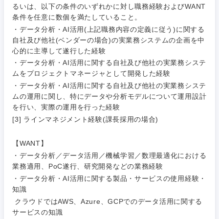
るいは、以下の条件のいずれかに対し職務経験およびWANT
条件を任意に数個を満たしていること。
・データ分析・AI活用(上記職務内容の定義に従う)に関する
自社及び他社(ベンダーの場合)の実業務システムの企画を中
心的に主導して遂行した経験
・データ分析・AI活用に関する自社及び他社の実業務システ
ムをプロジェクトマネージャとして開発した経験
甲信越・北陸
・データ分析・AI活用に関する自社及び他社の実業務システ
ムの運用に関し、特にデータや分析モデルについて運用設計
新潟県
富山県
を行い、実際の運用を行った経験
[3] ラインマネジメント経験(課長採用の場合)
石川県
福井県
【WANT】
・データ分析／データ活用／機械学習／数理最適化における
山梨県
長野県
業務適用、PoC遂行、研究開発などの業務経験
・データ分析・AI活用に関する製品・サービスの使用経験・
知識
クラウドではAWS、Azure、GCPでのデータ活用に関する
サービスの知識