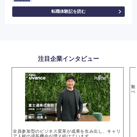
転職体験記を読む
注目企業インタビュー
魅
べ
全員参加型のビジネス変革が成果を生み出し、キャリ
ア人材の成長機会が増え続けています。