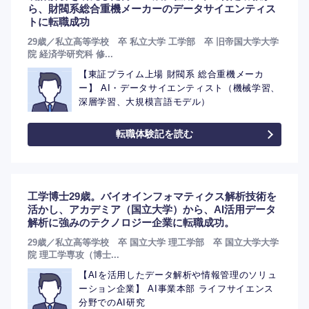
ら、財閥系総合重機メーカーのデータサイエンティス
トに転職成功
29歳／私立高等学校 卒 私立大学 工学部 卒 旧帝国大学大学
院 経済学研究科 修...
【東証プライム上場 財閥系 総合重機メーカ
ー】 AI・データサイエンティスト（機械学習、
深層学習、大規模言語モデル）
転職体験記を読む
工学博士29歳。バイオインフォマティクス解析技術を
活かし、アカデミア（国立大学）から、AI活用データ
解析に強みのテクノロジー企業に転職成功。
29歳／私立高等学校 卒 国立大学 理工学部 卒 国立大学大学
院 理工学専攻（博士...
【AIを活用したデータ解析や情報管理のソリュ
ーション企業】 AI事業本部 ライフサイエンス
分野でのAI研究