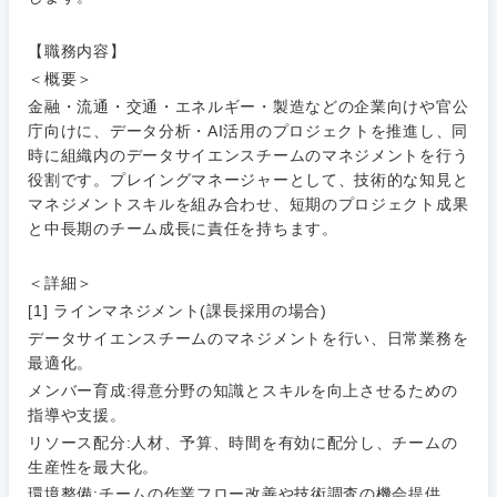
40代
50代
事業管理
SCM
管理
宮城県
山形県
【職務内容】
電気・電子・半導体
人事
新規事業企画・立上げ
＜概要＞
SCM
福島県
金融・流通・交通・エネルギー・製造などの企業向けや官公
素材・化学・金属
フリーワード
庁向けに、データ分析・AI活用のプロジェクトを推進し、同
マーケティング
M&A・事業投資
人事
時に組織内のデータサイエンスチームのマネジメントを行う
役割です。プレイングマネージャーとして、技術的な知見と
営業
食品・化粧品・アパレル・消費財
マーケテ
経営企画
マネジメントスキルを組み合わせ、短期のプロジェクト成果
こだわり条件を入力ください
ィング
と中長期のチーム成長に責任を持ちます。
サービス
メディカル・ヘルスケア・ライフサイエンス
政策渉外
急募
第二新卒
営業
＜詳細＞
クリエイティブ
[1] ラインマネジメント(課長採用の場合)
その他企画業務
金融
スタートアップ企
サービス
上場企業
データサイエンスチームのマネジメントを行い、日常業務を
業
コンサルタント
最適化。
クリエイ
メンバー育成:得意分野の知識とスキルを向上させるための
建設・不動産
ティブ
外資系企業
英語を活かす
専門職
指導や支援。
リソース配分:人材、予算、時間を有効に配分し、チームの
倉庫・運輸・物流
コンサル
技術職（IT）、Webサービス・制作、ゲーム
生産性を最大化。
転勤なし
海外勤務あり
タント
環境整備:チームの作業フロー改善や技術調査の機会提供。