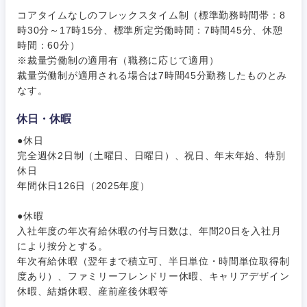
コアタイムなしのフレックスタイム制（標準勤務時間帯：8
時30分～17時15分、標準所定労働時間：7時間45分、休憩
時間：60分）
※裁量労働制の適用有（職務に応じて適用）
裁量労働制が適用される場合は7時間45分勤務したものとみ
なす。
休日・休暇
●休日
完全週休2日制（土曜日、日曜日）、祝日、年末年始、特別
休日
年間休日126日（2025年度）
近畿地方
●休暇
入社年度の年次有給休暇の付与日数は、年間20日を入社月
滋賀県
京都府
により按分とする。
年次有給休暇（翌年まで積立可、半日単位・時間単位取得制
大阪府
兵庫県
度あり）、ファミリーフレンドリー休暇、キャリアデザイン
休暇、結婚休暇、産前産後休暇等