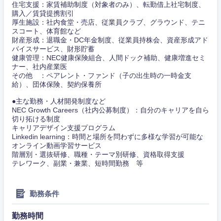
住宅支援：家賃補助制度（対象者のみ）、転勤借上社宅制度、
購入／賃貸提携割引
厚生施設：社内食堂・売店、従業員クラブ、グラウンド、テニ
スコート、体育館など
財産形成：退職金・DC年金制度、従業員持株会、資産形成アド
バイスサービス、財形貯蓄
健康管理：NEC健康保険組合、人間ドック補助、健康増進セミ
ナー、社内産業医
その他 ：ペアレント・ファンド（子の出生時の一時金支
給）、団体保険、契約保養所
●主な勤務・人材開発制度など
NEC Growth Careers（社内公募制度）：自分のキャリアを自ら
切り拓ける制度
キャリアデザイン支援プログラム
Linkedin learning：時間と場所を問わずに多様な学習が可能な
オンライン動画学習サービス
階層別・選抜研修、職種・テーマ別研修、資格取得支援
テレワーク、副業・兼業、短時間勤務 等
勤務条件
勤務時間