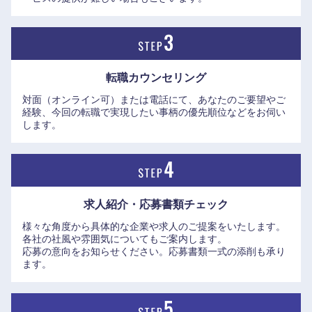
2018年から続く全社変革では、多様な人材が輝く環境づくり
（I&D）を経営戦略の中核に据えている。現在に至るまで、
これまでにない規模感での中途採用を実施。中途入社者向け
の専門部署による手厚いオンボーディング支援や、女性活躍
転職カウンセリング
推進、2024年4月から本格導入されたジョブ型人事制度な
九州・沖縄
対面（オンライン可）または電話にて、あなたのご要望やご
ど、一人ひとりがプロフェッショナルとして正当に評価さ
経験、今回の転職で実現したい事柄の優先順位などをお伺い
れ、成長できる環境が整っている。
します。
福岡県
佐賀県
成果として、直近5年で、従業員エンゲージメント、株価、
営業利益共に増加を続けており、入社して30年以上の新卒生
長崎県
熊本県
え抜きの社員から見ても、入社以来今が一番良い環境だと感
じている社員も多い。
求人紹介・応募書類
チェック
大分県
宮崎県
様々な角度から具体的な企業や求人のご提案をいたします。
各社の社風や雰囲気についてもご案内します。
鹿児島県
沖縄県
応募の意向をお知らせください。応募書類一式の添削も承り
ます。