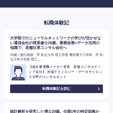
転職体験記
選択する
大学院でのニューラルネットワークの学びが活かせな
い通信会社の理系修士28歳。業務改善×データ活用の
知識で、老舗日系コンサル会社へ
28歳／都立高校 卒 私立大学 理工学部 電気電子工学科 卒 私
立大学大学院 理工...
【総合重電機メーカー直系 老舗コンサルティ
ング会社】 先端テクノロジー・データサイエン
ス分野のコンサルタント
転職体験記を読む
統計解析を研究した博士29歳。任期1年の特定助教か