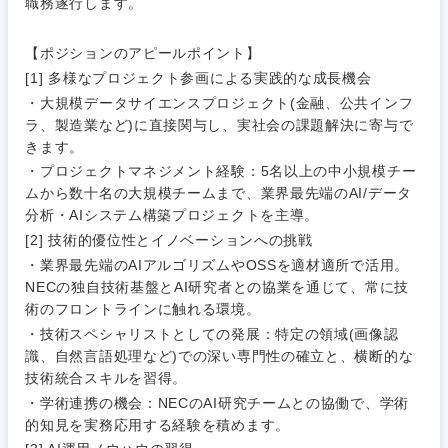
職務遂行します。
不動産専
関東地方
門職
【ポジションのアピールポイント】
人材・アウトソーシング
茨城県
栃木県
建設・施
[1] 多様なプロジェクト参画による実践的な成長機会
工管理
・大規模データサイエンスプロジェクト(金融、公共インフ
サービス
ラ、製造業など)に直接関与し、実社会の課題解決に寄与で
群馬県
埼玉県
事務職
きます。
・プロジェクトマネジメント経験：5名以上の中小規模チー
その他
千葉県
東京都
ムから数十名の大規模チームまで、業界最先端のAI/データ
その他
分析・AIシステム構築プロジェクトを主導。
神奈川県
[2] 技術的優位性とイノベーションへの挑戦
・業界最先端のAIアルゴリズムやOSSを適材適所で活用。
NECの独自技術基盤とAI研究者との協業を通じて、常に技
術のフロントラインに触れる環境。
・技術スペシャリストとしての発展：特定の領域(画像認
識、自然言語処理など)での深い専門性の確立と、横断的な
技術統合スキルを習得。
・学術連携の機会：NECのAI研究チームとの協働で、学術
的知見を実務応用する経験を積めます。