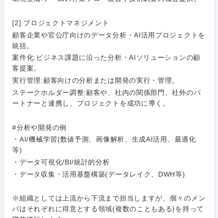
技術職（モノづくり）
小売・通販・外食
年間休日120日以
専門職
フルリモート
[2] プロジェクトマネジメント
上
金融専門職
顧客企業や官公庁向けのデータ分析・AI活用プロジェクトを
IT・通信
技術職
統括。
完全週休2日制
社宅・家賃補助有
（IT）、
案件化:ビジネス課題に沿った分析・AIソリューションの顧
メディカル
Webサー
客提案。
ビス・制
WEBサービス
作、ゲー
実行管理:顧客向けの分析または開発の実行・管理。
不動産専門職
ム
ステークホルダー調整:顧客や、社内の関係部門、社外のパ
コンサル・シンクタンク
ートナーと連携し、プロジェクトを成功に導く。
建設・施工管理
技術職
（モノづ
#分析や開発の例
広告・宣伝・印刷
くり）
事務職
・AI/機械学習(数値予測、画像解析、生成AI活用、最適化
等)
金融専門
その他
マスメディア
・データ可視化/BI/統計的分析
職
・データ収集・活用基盤構築(データレイク、DWH等)
エンターテイメント
メディカ
ル
※組織としては上流から下流まで担当しますが、個々のメン
バはそれぞれに得意とする領域(複数のこともある)を持って
法律・特許事務所・監査法人