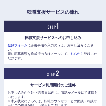
いく方針。社内でも生成AIの積極活用が既に文化として根付
いている。
転職支援サービスの流れ
例えば、2025年には「cotomi」と協働して作られた
COEDO（コエドブルワリー）のクラフトビール「人生醸造
craft」が発売。具体的なターゲット層のイメージとコンセプ
転職支援サービスへの
お申し込み
トに基づいて、cotomiが提案したレシピを基に、COEDOの
登録フォーム
に必要事項を入力のうえ、お申し込みくださ
職人が実際に醸造しており、業務効率化と新しいアイデアの
い。
創出に貢献するAI活用事例として評価されている。
既に応募書類を作成済の方はメールにて
こちらから
登録いた
https://jpn.nec.com/ai/ai_craft/index.html
だけます。
一方で、府中事業場を一大拠点とする、エアロスペース・ナ
ショナルセキュリティ（航空宇宙・防衛・国家安全保障）事
業を中心に、社会インフラ事業においては、古き良き製造業
サービス利用開始の
ご連絡
としての側面も残している。
お申し込みから3～4営業日以内に、電話かメールにて連絡を
光海底ケーブルも世界トップクラスのシェアを誇り、地球10
いたします。
周分の長さに相当するケーブルが世界中に敷設されている。
※求人状況によっては、転職カウンセラーとの面談・相談サ
ービスの提供が難しい場合もございます。