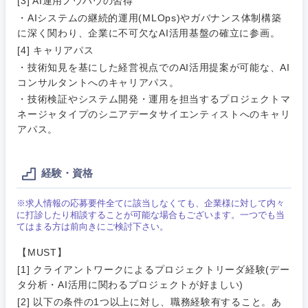
[3] AI運用ノウハウの習得
・AIシステムの継続的運用(MLOps)やガバナンス体制構築
に深く関わり、企業に不可欠なAI活用基盤の確立に参画。
[4] キャリアパス
・技術知見を基にした経営視点でのAI活用提案が可能な、AI
コンサルタントへのキャリアパス。
・技術検証やシステム開発・運用を担当するプロジェクトマ
ネージャタイプのシニアデータサイエンティストへのキャリ
アパス。
経験・資格
※求人情報の応募要件全てに該当しなくても、企業様に対して内々
に打診したり相談することが可能な場合もございます。一つでも当
てはまる方は前向きにご検討下さい。
【MUST】
[1] クライアントワークによるプロジェクトリーダ経験(デー
タ分析・AI活用に関わるプロジェクトが好ましい)
[2] 以下の条件の1つ以上に対し、職務経験有すること。あ