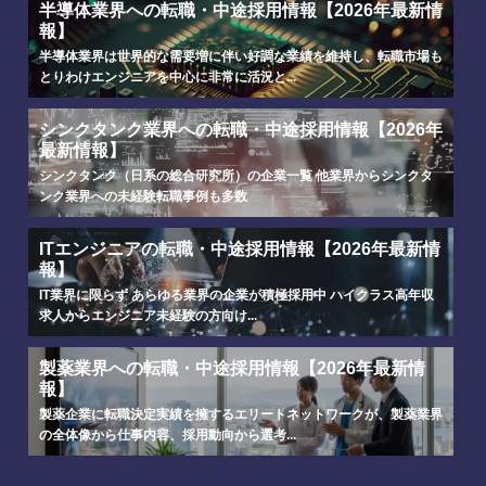
半導体業界への転職・中途採用情報【2026年最新情
報】
半導体業界は世界的な需要増に伴い好調な業績を維持し、転職市場も
とりわけエンジニアを中心に非常に活況と...
シンクタンク業界への転職・中途採用情報【2026年
最新情報】
シンクタンク（日系の総合研究所）の企業一覧 他業界からシンクタ
ンク業界への未経験転職事例も多数
ITエンジニアの転職・中途採用情報【2026年最新情
報】
IT業界に限らず あらゆる業界の企業が積極採用中 ハイクラス高年収
求人からエンジニア未経験の方向け...
製薬業界への転職・中途採用情報【2026年最新情
報】
製薬企業に転職決定実績を擁するエリートネットワークが、製薬業界
の全体像から仕事内容、採用動向から選考...