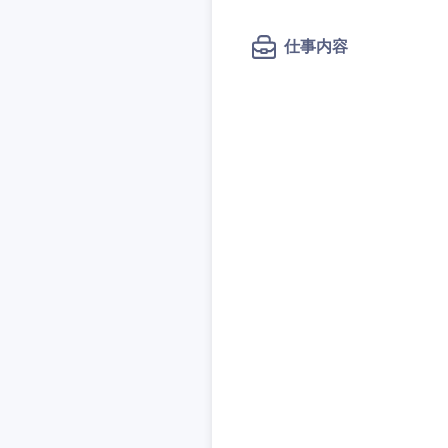
秋田県
管理
管理
電気・電子・半導体
宮城県
フリーワード
仕事内容
SCM
SCM
素材・化学・金属
福島県
食品・化粧品・アパ
人事
人事
こだわり条件
メディカル・ヘルス
マーケティング
マーケティング
金融
急募
営業
建設・不動産
営業
倉庫・運輸・物流
サービス
スタートアップ企業
サービス
小売・通販・外食
クリエイティブ
クリエイティブ
IT・通信
転勤なし
コンサルタント
WEBサービス
コンサルタント
コンサル・シンクタ
年間休日120日以上
専門職
専門職
広告・宣伝・印刷