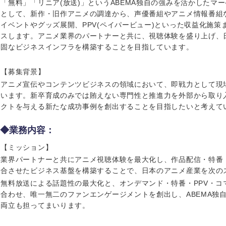
「無料」「リニア(放送)」というABEMA独自の強みを活かしたマ
ス・制作、ゲーム
ス・
として、新作・旧作アニメの調達から、声優番組やアニメ情報番組
イベントやグッズ展開、PPV(ペイパービュー)といった収益化施
選択する
スします。アニメ業界のパートナーと共に、視聴体験を盛り上げ、
固なビジネスインフラを構築することを目指しています。
監査法人
ング
東海地方
【募集背景】
アニメ宣伝やコンテンツビジネスの領域において、即戦力として現
富山県
岐阜県
います。新卒育成のみでは賄えない専門性と推進力を外部から取り
クトを与える新たな成功事例を創出することを目指したいと考えて
福井県
愛知県
◆業務内容：
長野県
【ミッション】
業界パートナーと共にアニメ視聴体験を最大化し、作品配信・特番
合させたビジネス基盤を構築することで、日本のアニメ産業を次の
無料放送による話題性の最大化と、オンデマンド・特番・PPV・コ
合わせ、唯一無二のファンエンゲージメントを創出し、ABEMA独
両立も担ってまいります。