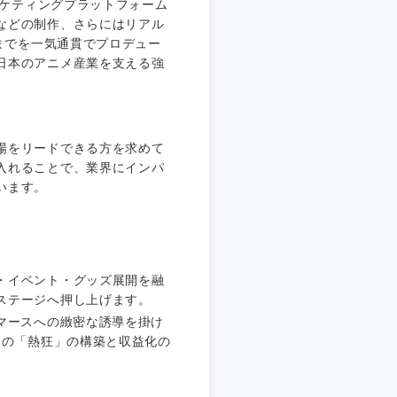
ーケティングプラットフォーム
などの制作、さらにはリアル
策までを一気通貫でプロデュー
日本のアニメ産業を支える強
場をリードできる方を求めて
静岡県
入れることで、業界にインパ
います。
三重県
・イベント・グッズ展開を融
ステージへ押し上げます。
マースへの緻密な誘導を掛け
自の「熱狂」の構築と収益化の