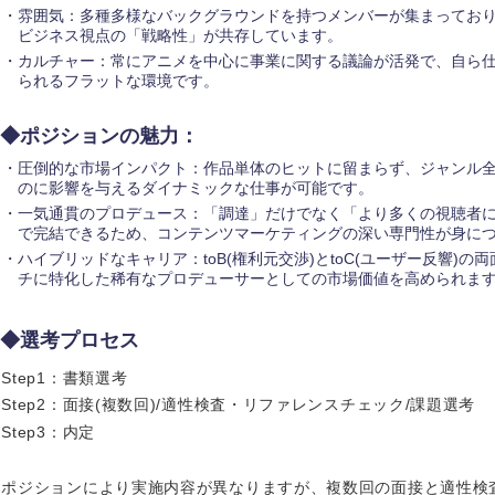
雰囲気：多種多様なバックグラウンドを持つメンバーが集まってお
香川県
ビジネス視点の「戦略性」が共存しています。
カルチャー：常にアニメを中心に事業に関する議論が活発で、自ら
高知県
られるフラットな環境です。
◆ポジションの魅力：
圧倒的な市場インパクト：作品単体のヒットに留まらず、ジャンル
のに影響を与えるダイナミックな仕事が可能です。
一気通貫のプロデュース：「調達」だけでなく「より多くの視聴者
で完結できるため、コンテンツマーケティングの深い専門性が身に
ハイブリッドなキャリア：toB(権利元交渉)とtoC(ユーザー反響)
チに特化した稀有なプロデューサーとしての市場価値を高められま
◆選考プロセス
Step1：書類選考
Step2：面接(複数回)/適性検査・リファレンスチェック/課題選考
Step3：内定
ポジションにより実施内容が異なりますが、複数回の面接と適性検