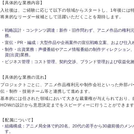
【具体的な業務内容】
入社後は、ご経験に応じて以下の領域からスタートし、1年後には
将来的なリーダー候補として活躍いただくことを期待します。
戦略設計・コンテンツ調達：新作・旧作問わず、アニメ作品の権利
務。
宣伝・PR・編成：大型作品や企画案件の宣伝戦略立案、および仕入
制作・出資業務：声優番組やアニメ情報番組の制作ディレクション
資(出資)業務。
ビジネス管理：コスト管理、契約交渉、ブランド管理および収益化
【具体的な業務の流れ】
プロジェクトごとに、アニメ作品権利元や制作会社といった外部パ
伝・制作・技術チーム等と連携して進めます。
中国・四国地方
基本的には任された領域において大きな裁量権が与えられており、
HOWの設計から意思決定までをスピーディーに行うことができま
京都府
鳥取県
【配属について】
兵庫県
岡山県
組織構成：アニメ局全体で約20名。20代の若手から30歳前後のメ
す。
和歌山県
山口県