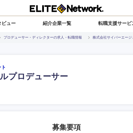
タビュー
紹介企業一覧
転職支援サービ
プロデューサー・ディレクターの求人・転職情報
株式会社サイバーエージ
ント
ルプロデューサー
入力ください
選択してください
選択してください
選択してください
を選択してください
地方
すべての経営企画・事業企画
関東地方
環境
青森県
事業企画・事業開発
茨城県
20代
30代
40代
50代
募集要項