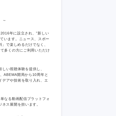
埼玉県
東京都
。～
016年に設立され、"新しい
しています。ニュース、スポー
無料」で楽しめるだけでなく、
企業
して多くの方にご利用いただけ
を活かす
新しい視聴体験を提供し、
ABEMA開局から10周年と
イデアや技術を取り入れ、エ
リモート
、単なる動画配信プラットフォ
・家賃補助有
ジネス展開を担います。