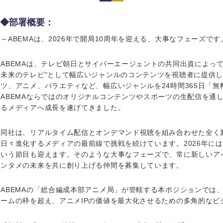
岩手県
事業管理
群馬県
山形県
新規事業企画・立上げ
千葉県
◆部署概要：
M&A・事業投資
神奈川県
～ABEMAは、2026年で開局10周年を迎える、大事なフェーズです
レル・消費財
経営企画
を入力ください
ABEMAは、テレビ朝日とサイバーエージェントの共同出資によって2
ケア・ライフサイエンス
未来のテレビ"として幅広いジャンルのコンテンツを視聴者に提供
政策渉外
ツ、アニメ、バラエティなど、幅広いジャンルを24時間365日「
その他企画業務
第二新卒
上場
ABEMAならではのオリジナルコンテンツやスポーツの生配信を通
るメディアへ成長を遂げてきました。
外資系企業
英語
同社は、リアルタイム配信とオンデマンド視聴を組み合わせた全く
日々進化するメディアの最前線で挑戦を続けています。2026年には、
いう節目も迎えます。そのような大事なフェーズで、常に新しいア
海外勤務あり
フル
ンタメの未来を共に創り上げる仲間を募集しています。
ABEMAの「総合編成本部アニメ局」が管轄する本ポジションでは
ンク
完全週休2日制
社宅
ームの枠を超え、アニメIPの価値を最大化させるための多角的なビ