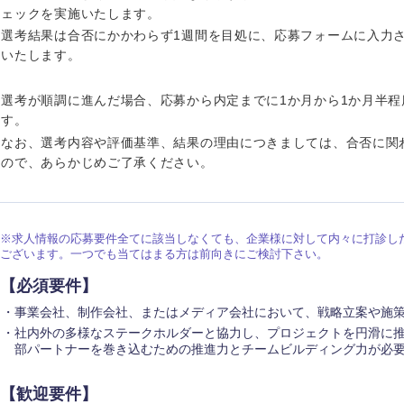
ェックを実施いたします。
選考結果は合否にかかわらず1週間を目処に、応募フォームに入力
いたします。
選考が順調に進んだ場合、応募から内定までに1か月から1か月半
海外
す。
なお、選考内容や評価基準、結果の理由につきましては、合否に関
佐賀県
ので、あらかじめご了承ください。
熊本県
宮崎県
※求人情報の応募要件全てに該当しなくても、企業様に対して内々に打診し
ございます。一つでも当てはまる方は前向きにご検討下さい。
沖縄県
【必須要件】
事業会社、制作会社、またはメディア会社において、戦略立案や施
社内外の多様なステークホルダーと協力し、プロジェクトを円滑に推
部パートナーを巻き込むための推進力とチームビルディング力が必要
【歓迎要件】