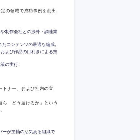
特定の領域で成功事例を創出、
元や制作会社との渉外・調達業
れたコンテンツの最適な編成。
、および作品の目利きによる投
施策の実行。
ートナー、および社内の宣
自ら「どう届けるか」という
す。
島根県
広島県
ンバーが主軸の活気ある組織で
徳島県