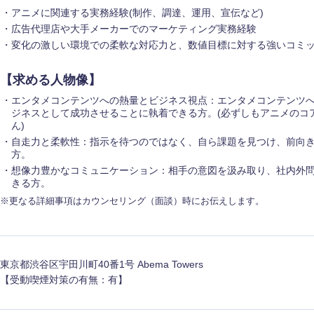
アニメに関連する実務経験(制作、調達、運用、宣伝など)
広告代理店や大手メーカーでのマーケティング実務経験
変化の激しい環境での柔軟な対応力と、数値目標に対する強いコミ
【求める人物像】
エンタメコンテンツへの熱量とビジネス視点：エンタメコンテンツ
ジネスとして成功させることに執着できる方。(必ずしもアニメのコ
ん)
自走力と柔軟性：指示を待つのではなく、自ら課題を見つけ、前向
方。
想像力豊かなコミュニケーション：相手の意図を汲み取り、社内外
きる方。
※更なる詳細事項はカウンセリング（面談）時にお伝えします。
東京都渋谷区宇田川町40番1号 Abema Towers
選択する
選択する
選択する
選択する
【受動喫煙対策の有無：有】