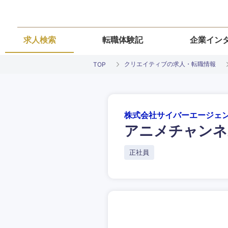
求人検索
転職体験記
企業イン
クリエイティブの求人・転職情報
TOP
株式会社サイバーエージェ
アニメチャンネ
ご希望条件を
ご希望の職種を
ご希望の職種を
ご希望の業界を
ご希望の勤務地
正社員
希望年収
経営企画・事業企画
経営企画・事業企画
商社・卸
北海道・東北
エネルギー・資源・
経営ボード
経営ボード
北海道
推奨年齢
自動車・機械・船舶