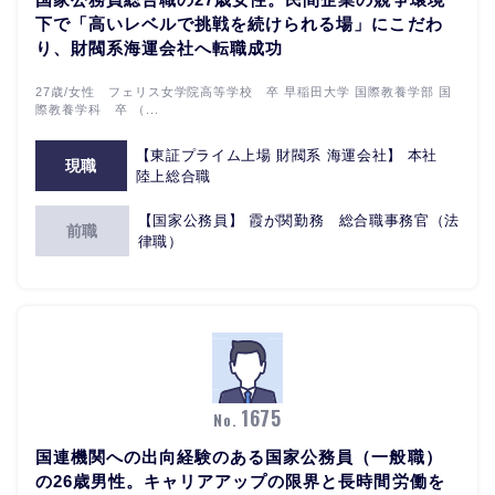
下で「高いレベルで挑戦を続けられる場」にこだわ
り、財閥系海運会社へ転職成功
27歳/女性 フェリス女学院高等学校 卒 早稲田大学 国際教養学部 国
際教養学科 卒 （...
【東証プライム上場 財閥系 海運会社】 本社
現職
陸上総合職
【国家公務員】 霞が関勤務 総合職事務官（法
前職
律職）
1675
No.
国連機関への出向経験のある国家公務員（一般職）
の26歳男性。キャリアアップの限界と長時間労働を