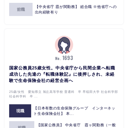
【中央省庁 霞が関勤務】 総合職 ※他省庁への
前職
出向経験有り
1693
No.
国家公務員25歳女性。中央省庁から民間企業へ転職
成功した先達の『転職体験記』に後押しされ、未経
験で生命保険会社の経営企画へ
25歳/女性 愛知県立 旭丘高等学校 普通科 卒 早稲田大学 社会科学部
社会科学科 卒 ...
【日本有数の生命保険グループ インターネッ
現職
ト生命保険会社】 本...
【国家公務員】 中央省庁 霞ヶ関勤務（一般
前職