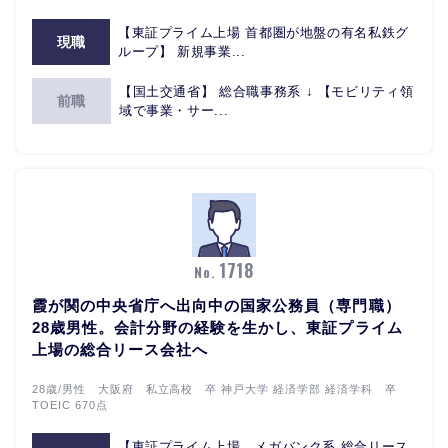
【東証プライム上場 首都圏が地盤の有名私鉄グ
現職
ループ】 新規事業...
【国土交通省】 総合職事務系 ↓ 【モビリティ領
前職
域で事業・サー...
1718
No.
霞が関の中央省庁へ出向中の国家公務員（専門職）
28歳男性。会計分野の経験を生かし、東証プライム
上場の総合リース会社へ
28歳/男性 大阪府 私立高校 卒 神戸大学 経済学部 経済学科 卒
TOEIC 670点
【東証プライム上場 メガバンク系 総合リース