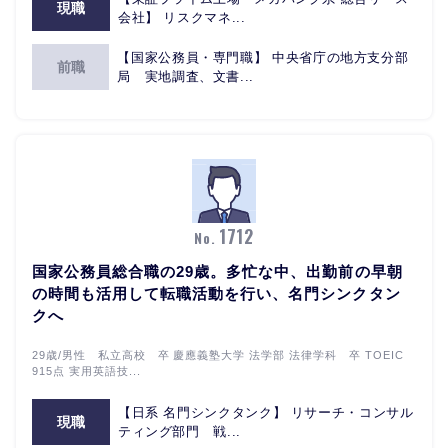
現職
会社】 リスクマネ...
【国家公務員・専門職】 中央省庁の地方支分部
前職
局 実地調査、文書...
1712
No.
国家公務員総合職の29歳。多忙な中、出勤前の早朝
の時間も活用して転職活動を行い、名門シンクタン
クへ
29歳/男性 私立高校 卒 慶應義塾大学 法学部 法律学科 卒 TOEIC
915点 実用英語技...
【日系 名門シンクタンク】 リサーチ・コンサル
現職
ティング部門 戦...