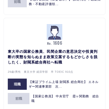
前職
務・不動産評価領...
1606
No.
東大卒の国家公務員、民間企業の意思決定や投資判
断の実態を知らぬまま政策立案するもどかしさを脱
したく、財閥系総合商社へ転職
29歳/男性 東京大学 経済学部 卒 TOEIC 910点
【東証プライム上場 財閥系 総合商社】 エネル
現職
ギー関連事業部 次...
【国家公務員】 中央官庁 霞ヶ関勤務 総合
前職
職