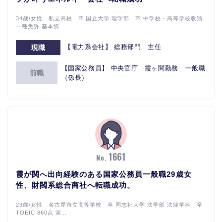
34歳/女性 私立高校 卒 国立大学 理学部 卒 中学校・高等学校教諭
一種免許 基本情...
【電力系会社】 総務部門 主任
現職
【国家公務員】 中央官庁 霞ヶ関勤務 一般職
前職
（係長）
1661
No.
霞が関へ出向経験のある国家公務員一般職29歳女
性、財閥系総合商社へ転職成功。
29歳/女性 名古屋市立高等学校 卒 同志社大学 法学部 法律学科 卒
TOEIC 860点 実...