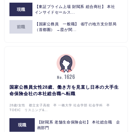
【東証プライム上場 財閥系 総合商社】 本社
現職
インサイドセールス...
【国家公務員 一般職】 省庁の地方支分部局
前職
（首都圏） →霞が関...
1626
No.
国家公務員女性28歳、働き方を見直し日本の大手生
命保険会社の本社総合職へ転職
28歳/女性 都立女子高校 卒 一橋大学 社会学部 社会学科 卒
TOEIC リスニング&...
【財閥系 老舗生命保険会社】 本社総合職 企
現職
画部門