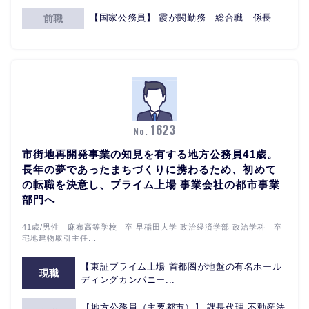
【国家公務員】 霞が関勤務 総合職 係長
前職
1623
No.
市街地再開発事業の知見を有する地方公務員41歳。
長年の夢であったまちづくりに携わるため、初めて
の転職を決意し、プライム上場 事業会社の都市事業
部門へ
41歳/男性 麻布高等学校 卒 早稲田大学 政治経済学部 政治学科 卒
宅地建物取引主任...
【東証プライム上場 首都圏が地盤の有名ホール
現職
ディングカンパニー...
【地方公務員（主要都市）】 課長代理 不動産法