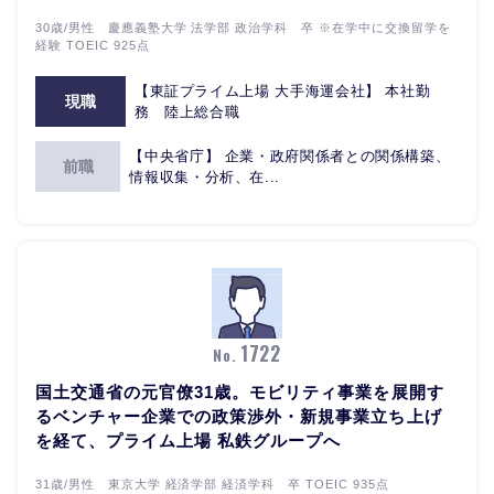
30歳/男性 慶應義塾大学 法学部 政治学科 卒 ※在学中に交換留学を
経験 TOEIC 925点
【東証プライム上場 大手海運会社】 本社勤
現職
務 陸上総合職
【中央省庁】 企業・政府関係者との関係構築、
前職
情報収集・分析、在...
1722
No.
国土交通省の元官僚31歳。モビリティ事業を展開す
るベンチャー企業での政策渉外・新規事業立ち上げ
を経て、プライム上場 私鉄グループへ
31歳/男性 東京大学 経済学部 経済学科 卒 TOEIC 935点