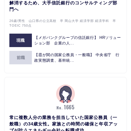
解消するため、大手信託銀行のコンサルティング部
門へ
26歳/男性 山口県の公立高校 卒 岡山大学 経済学部 経済学科 卒
TOEIC 750点
【メガバンクグループの信託銀行】 HRソリュー
現職
ション部 企業の人...
【霞が関の国家公務員・一般職】 中央省庁 行
前職
政実態調査、基幹統...
1665
No.
常に複数人分の業務を担当していた国家公務員（一
般職）の34歳女性。家族との時間の確保と年収アッ
プが叶うエネルギー会社へ転職成功