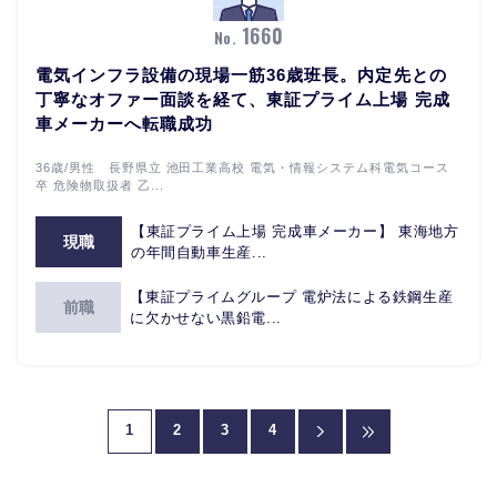
1660
No.
電気インフラ設備の現場一筋36歳班長。内定先との
丁寧なオファー面談を経て、東証プライム上場 完成
車メーカーへ転職成功
36歳/男性 長野県立 池田工業高校 電気・情報システム科電気コース
卒 危険物取扱者 乙...
【東証プライム上場 完成車メーカー】 東海地方
現職
の年間自動車生産...
【東証プライムグループ 電炉法による鉄鋼生産
前職
に欠かせない黒鉛電...
1
2
3
4