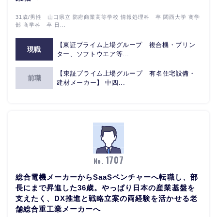
31歳/男性 山口県立 防府商業高等学校 情報処理科 卒 関西大学 商学
部 商学科 卒 日...
【東証プライム上場グループ 複合機・プリン
現職
ター、ソフトウエア等...
【東証プライム上場グループ 有名住宅設備・
前職
建材メーカー】 中四...
1707
No.
総合電機メーカーからSaaSベンチャーへ転職し、部
長にまで昇進した36歳。やっぱり日本の産業基盤を
支えたく、DX推進と戦略立案の両経験を活かせる老
舗総合重工業メーカーへ