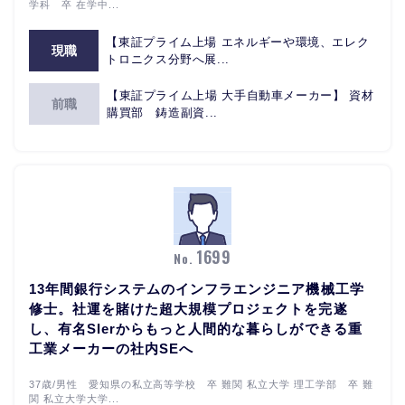
学科 卒 在学中...
【東証プライム上場 エネルギーや環境、エレク
現職
トロニクス分野へ展...
【東証プライム上場 大手自動車メーカー】 資材
前職
購買部 鋳造副資...
1699
No.
13年間銀行システムのインフラエンジニア機械工学
修士。社運を賭けた超大規模プロジェクトを完遂
し、有名SIerからもっと人間的な暮らしができる重
工業メーカーの社内SEへ
37歳/男性 愛知県の私立高等学校 卒 難関 私立大学 理工学部 卒 難
関 私立大学大学...