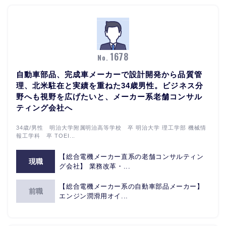
1678
No.
自動車部品、完成車メーカーで設計開発から品質管
理、北米駐在と実績を重ねた34歳男性。ビジネス分
野へも視野を広げたいと、メーカー系老舗コンサル
ティング会社へ
34歳/男性 明治大学附属明治高等学校 卒 明治大学 理工学部 機械情
報工学科 卒 TOEI...
【総合電機メーカー直系の老舗コンサルティン
現職
グ会社】 業務改革・...
【総合電機メーカー系の自動車部品メーカー】
前職
エンジン潤滑用オイ...