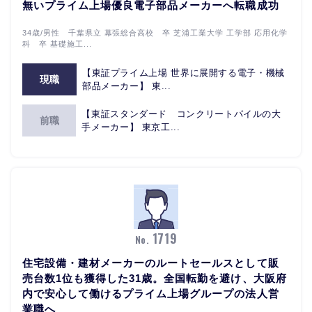
無いプライム上場優良電子部品メーカーへ転職成功
34歳/男性 千葉県立 幕張総合高校 卒 芝浦工業大学 工学部 応用化学
科 卒 基礎施工...
【東証プライム上場 世界に展開する電子・機械
現職
部品メーカー】 東...
【東証スタンダード コンクリートパイルの大
前職
手メーカー】 東京工...
1719
No.
住宅設備・建材メーカーのルートセールスとして販
売台数1位も獲得した31歳。全国転勤を避け、大阪府
内で安心して働けるプライム上場グループの法人営
業職へ