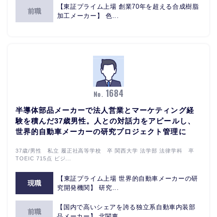
【東証プライム上場 創業70年を超える合成樹脂
前職
加工メーカー】 色...
1684
No.
半導体部品メーカーで法人営業とマーケティング経
験を積んだ37歳男性。人との対話力をアピールし、
世界的自動車メーカーの研究プロジェクト管理に
37歳/男性 私立 履正社高等学校 卒 関西大学 法学部 法律学科 卒
TOEIC 715点 ビジ...
【東証プライム上場 世界的自動車メーカーの研
現職
究開発機関】 研究...
【国内で高いシェアを誇る独立系自動車内装部
前職
品メーカー】 北関東...