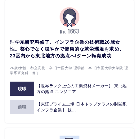
1663
No.
理学系研究科修了、インフラ企業の技術職26歳女
性。都心でなく穏やかで健康的な就労環境を求め、
23区内から東北地方の拠点へIターン転職成功
26歳/女性 都立高校 卒 旧帝国大学 理学部 卒 旧帝国大学大学院 理
学系研究科 修了...
【世界ランク上位の工業資材メーカー】 東北地
現職
方の拠点 エンジニア
【東証プライム上場 日本トップクラスの財閥系
前職
インフラ企業】 技...