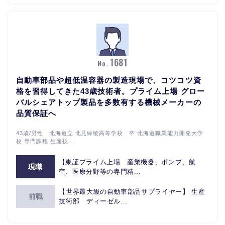
1681
No.
自動車部品や超低温容器の製造現場で、コツコツ資
格を習得してきた43歳技術者。プライム上場 グロー
バルシェアトップ製品を多数有する機械メーカーの
品質保証へ
43歳/男性 北海道立 北見緑稜高等学校 卒 北海道職業能力開発大学
校 専門課程 生産技...
【東証プライム上場 産業機器、ポンプ、航
現職
空、医療分野等の専門精...
【世界最大級の自動車部品サプライヤー】 生産
前職
技術部 ディーゼル...