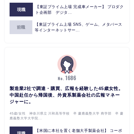
【東証プライム上場 完成車メーカー】 プロダク
現職
ト企画部 デジタ...
【東証プライム上場 SNS、ゲーム、メタバース
前職
等インターネットサー...
1686
No.
製造業2社で調達・購買、広報を経験した45歳女性。
中国赴任から帰国後、外資系製薬会社の広報マネー
ジャーに。
45歳/女性 神奈川県立 川和高等学校 卒 慶應義塾大学 商学部 卒 慶
應義塾大学大学院...
【米国に本社を置く老舗大手製薬会社】 コーポ
現職