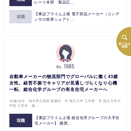
レート本部 製品広...
【東証プライム上場 電子部品メーカー（コンデ
前職
ンサの世界シェアト...
絞り込み
検索
1685
No.
自動車メーカーの物流部門でグローバルに働く43歳
女性。経営不振でキャリアが見通しづらくなり心機
一転、総合化学グループの有名住宅メーカーへ
43歳/女性 地方県立高校 普通科 卒 国立大学 工学部 卒 国立大学大
学院 工学科 修...
【東証プライム上場 総合化学グループの大手住
現職
宅メーカー】 購買...