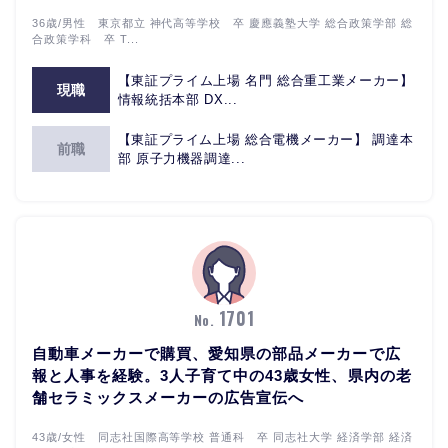
36歳/男性 東京都立 神代高等学校 卒 慶應義塾大学 総合政策学部 総
合政策学科 卒 T...
【東証プライム上場 名門 総合重工業メーカー】
現職
情報統括本部 DX...
【東証プライム上場 総合電機メーカー】 調達本
前職
部 原子力機器調達...
1701
No.
自動車メーカーで購買、愛知県の部品メーカーで広
報と人事を経験。3人子育て中の43歳女性、県内の老
舗セラミックスメーカーの広告宣伝へ
43歳/女性 同志社国際高等学校 普通科 卒 同志社大学 経済学部 経済