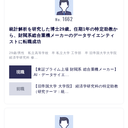
1662
No.
統計解析を研究した博士29歳。任期1年の特定助教か
ら、財閥系総合重機メーカーのデータサイエンティ
ストに転職成功
29歳/男性 私立高等学校 卒 私立大学 工学部 卒 旧帝国大学大学院
経済学研究科 修...
【東証プライム上場 財閥系 総合重機メーカー】
現職
AI・データサイエ...
【旧帝国大学 大学院】 経済学研究科の特定助教
前職
（研究テーマ：統...